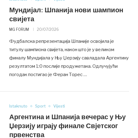
Мундијал: Шпанија нови шампион
свијета
MG FORUM
20/07/2026
Фудбалска репрезентација Шпаније освојила је
титулу шампиона свијета, након што је у великом
финалу Мундијала у Њу Џерзију савладала Аргентину
резултатом 1:0 послије продужетака. Одлучујући
погодак постигао је Феран Торес …
Istaknuto
Sport
Vijesti
Аргентина и Шпанија вечерас у Њу
Џерзију играју финале Свјетског
првенства