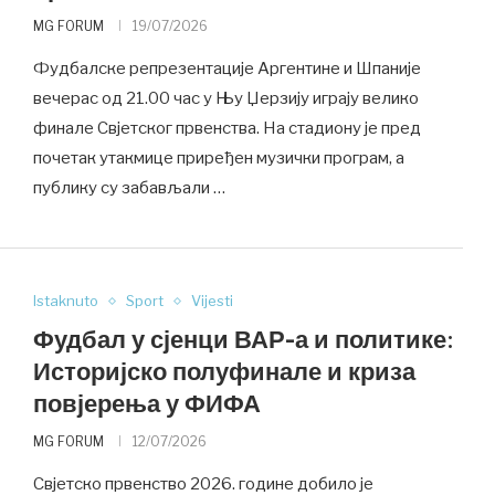
MG FORUM
19/07/2026
Фудбалске репрезентације Аргентине и Шпаније
вечерас од 21.00 час у Њу Џерзију играју велико
финале Свјетског првенства. На стадиону је пред
почетак утакмице приређен музички програм, а
публику су забављали …
Istaknuto
Sport
Vijesti
Фудбал у сјенци ВАР-а и политике:
Историјско полуфинале и криза
повјерења у ФИФА
MG FORUM
12/07/2026
Свјетско првенство 2026. године добило је