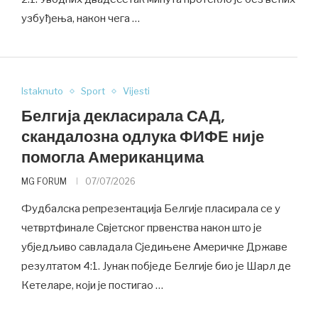
узбуђења, након чега …
Istaknuto
Sport
Vijesti
Белгија декласирала САД,
скандалозна одлука ФИФЕ није
помогла Американцима
MG FORUM
07/07/2026
Фудбалска репрезентација Белгије пласирала се у
четвртфинале Свјетског првенства након што је
убједљиво савладала Сједињене Америчке Државе
резултатом 4:1. Јунак побједе Белгије био је Шарл де
Кетеларе, који је постигао …