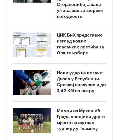
Стојановића, а сада
ужива све затворске
погодности
ЦИК БиХ представио
изглед нових
гласачких листића за
Опште изборе
Нови удар на возаче:
Дизел у Републици
Српској поскупио и до
3,42 КМ по литру
Момци из Мркоњић
Града освојили друго
мјесто на футсал
турниру у Гламочу