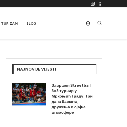
TURIZAM
BLOG
NAJNOVIJE VIJESTI
Завршен Streetball
3×3 турнир у
Мркоњић Граду: Три
дана баскета,
дружења и сјајне
атмосфере