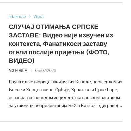
Istaknuto
Vijesti
СЛУЧАЈ ОТИМАЊА СРПСКЕ
ЗАСТАВЕ: Видео није извучен из
контекста, Фанатикоси заставу
отели послије пријетњи (ФОТО,
ВИДЕО)
MG FORUM
05/07/2026
Група од четворице навијача из Канаде, поријеклом из
Босне и Херцеговине, Србије, Хрватске и Црне Горе,
огласила се поводом инцидента са српском заставом
на утакмици репрезентација БиХ и Катара, одиграној …