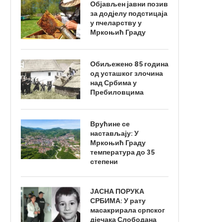
Објављен јавни позив
за додјелу подстицаја
у пчеларству у
Мркоњић Граду
Обиљежено 85 година
од усташког злочина
над Србима у
Пребиловцима
Врућине се
настављају: У
Мркоњић Граду
температура до 35
степени
ЈАСНА ПОРУКА
СРБИМА: У рату
масакрирала српског
дјечака Слободана