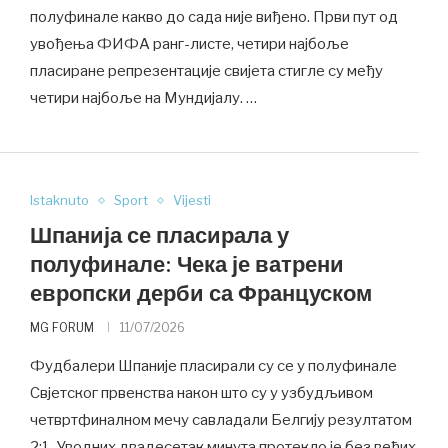
полуфинале какво до сада није виђено. Први пут од
увођења ФИФА ранг-листе, четири најбоље
пласиране репрезентације свијета стигле су међу
четири најбоље на Мундијалу. …
Istaknuto
Sport
Vijesti
Шпанија се пласирала у
полуфинале: Чека је ватрени
европски дерби са Француском
MG FORUM
11/07/2026
Фудбалери Шпаније пласирали су се у полуфинале
Свјетског првенства након што су у узбудљивом
четвртфиналном мечу савладали Белгију резултатом
2:1. Уводних двадесетак минута протекло је без већих