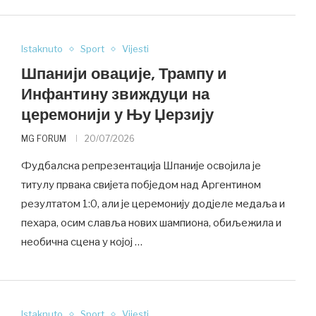
Istaknuto
Sport
Vijesti
Шпанији овације, Трампу и
Инфантину звиждуци на
церемонији у Њу Џерзију
MG FORUM
20/07/2026
Фудбалска репрезентација Шпаније освојила је
титулу првака свијета побједом над Аргентином
резултатом 1:0, али је церемонију додјеле медаља и
пехара, осим славља нових шампиона, обиљежила и
необична сцена у којој …
Istaknuto
Sport
Vijesti