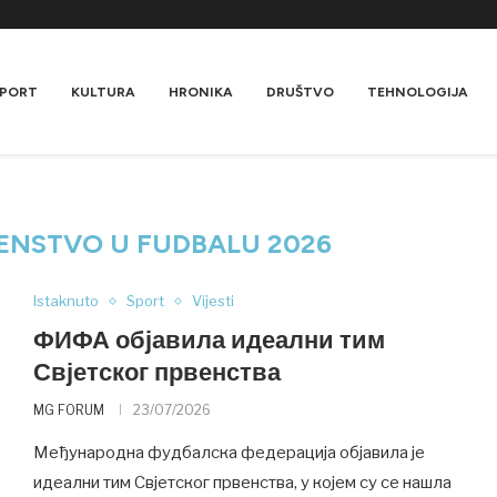
PORT
KULTURA
HRONIKA
DRUŠTVO
TEHNOLOGIJA
ENSTVO U FUDBALU 2026
Istaknuto
Sport
Vijesti
ФИФА објавила идеални тим
Свјетског првенства
MG FORUM
23/07/2026
Међународна фудбалска федерација објавила је
идеални тим Свјетског првенства, у којем су се нашла