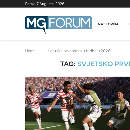
Petak, 7 Augusta, 2026
NASLOVNA
S
Home
-
svjetsko prvenstvo u fudbalu 2026
TAG:
SVJETSKO PRV