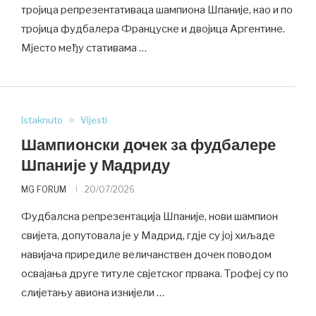
тројица репрезентативаца шампиона Шпаније, као и по
тројица фудбалера Француске и двојица Аргентине.
Мјесто међу стативама …
Istaknuto
Vijesti
Шампионски дочек за фудбалере
Шпаније у Мадриду
MG FORUM
20/07/2026
Фудбалска репрезентација Шпаније, нови шампион
свијета, допутовала је у Мадрид, гдје су јој хиљаде
навијача приредиле величанствен дочек поводом
освајања друге титуле свјетског првака. Трофеј су по
слијетању авиона изнијели …