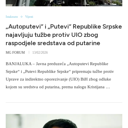
Istaknuto
Vijesti
„Autoputevi“ i „Putevi“ Republike Srpske
najavljuju tužbe protiv UIO zbog
raspodjele sredstava od putarine
MG FORUM
13/02/2026
BANJALUKA – Javna preduzeća „Autoputevi Republike
Srpske“ i „Putevi Republike Srpske“ pripremaju tužbe protiv
Uprave za indirektno oporezivanje (UIO) BiH zbog odluke
kojom su sredstva od putarina, prema nalogu Kristijana …