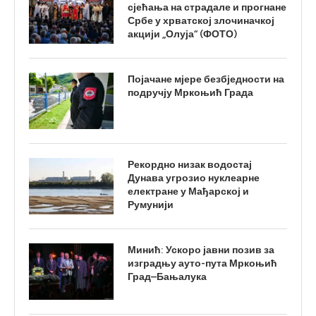
сјећања на страдале и прогнане
Србе у хрватској злочиначкој
акцији „Олуја“ (ФОТО)
Појачане мјере безбједности на
подручју Мркоњић Града
Рекордно низак водостај
Дунава угрозио нуклеарне
електране у Мађарској и
Румунији
Минић: Ускоро јавни позив за
изградњу ауто-пута Мркоњић
Град–Бањалука