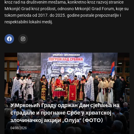
kroz rad na društvenim mrežama, konkretno kroz razvoj stranice
Mrkonjić Grad kroz prošlost, odnosno Mrkonjić Grad Forum, koje su
tokom perioda od 2017. do 2025. godine postale prepoznatljiv i
respektabilni lokalni medij.
У Мркоњић Граду одржан Дан сјећања на
страдале и прогнане Србе у хрватској
злочиначкој акцији „Олуја“ (ФОТО)
04/08/2026