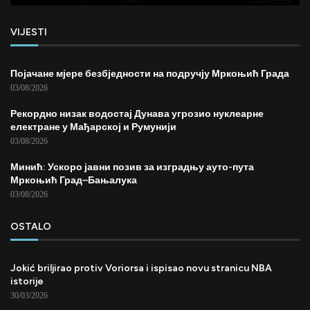
VIJESTI
Појачане мјере безбједности на подручју Мркоњић Града
03/08/2026
Рекордно низак водостај Дунава угрозио нуклеарне
електране у Мађарској и Румунији
03/08/2026
Минић: Ускоро јавни позив за изградњу ауто-пута
Мркоњић Град–Бањалука
03/08/2026
OSTALO
Jokić briljirao protiv Voriorsa i ispisao novu stranicu NBA
istorije
30/03/2026