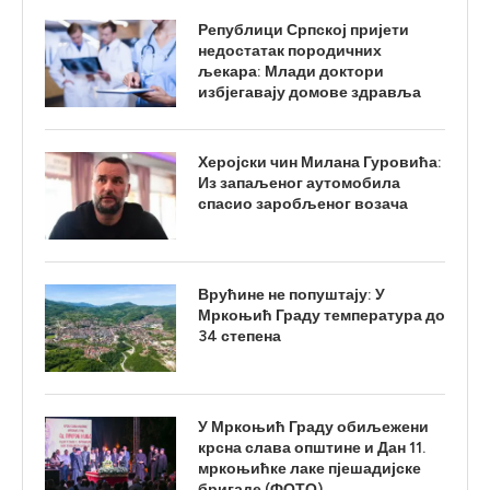
Републици Српској пријети
недостатак породичних
љекара: Млади доктори
избјегавају домове здравља
Херојски чин Милана Гуровића:
Из запаљеног аутомобила
спасио заробљеног возача
Врућине не попуштају: У
Мркоњић Граду температура до
34 степена
У Мркоњић Граду обиљежени
крсна слава општине и Дан 11.
мркоњићке лаке пјешадијске
бригаде (ФОТО)