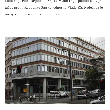
kliničkog centra Republike Srpske Vlado Đajić podnio je dvije
tužbe protiv Republike Srpske, odnosno Vlade RS, tvrdeći da je
razriješen dužnosti nezakonito i bez …