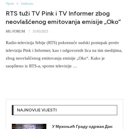
Vijesti
Istaknuto
RTS tuži TV Pink i TV Informer zbog
neovlašćenog emitovanja emisije „Oko“
MG FORUM
31/03/2025
Radio-televizija Srbije (RTS) pokrenuće sudski postupak protiv
televizija Pink i Informer, kao i odgovornih lica na tim medijima,
zbog neovlašćenog emitovanja emisije „Oko“. Kako je
saopšteno iz RTS-a, sporne televizije …
NAJNOVIJE VIJESTI
У Мркоњић Граду одржан Дан