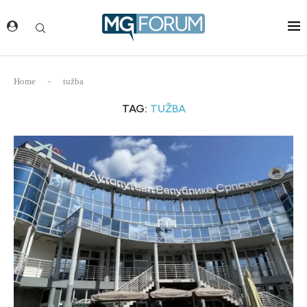
Home
-
tužba
TAG:
TUŽBA