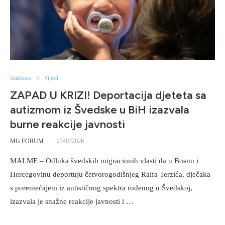
Istaknuto
Vijesti
ZAPAD U KRIZI! Deportacija djeteta sa
autizmom iz Švedske u BiH izazvala
burne reakcije javnosti
MG FORUM
27/01/2026
MALME – Odluka švedskih migracionih vlasti da u Bosnu i
Hercegovinu deportuju četvorogodišnjeg Raifa Terzića, dječaka
s poremećajem iz autističnog spektra rođenog u Švedskoj,
izazvala je snažne reakcije javnosti i …