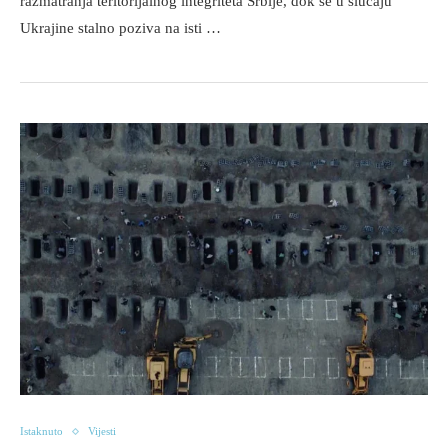
razmatranja teritorijalnog integriteta Srbije, dok se u slučaju
Ukrajine stalno poziva na isti …
Istaknuto
Vijesti