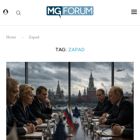
Home
-
Zapad
TAG:
ZAPAD