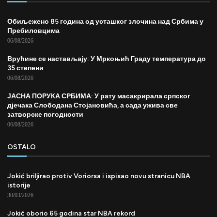
Обиљежено 85 година од усташког злочина над Србима у
Пребиловцима
06/08/2026
Врућине се настављају: У Мркоњић Граду температура до
35 степени
06/08/2026
ЈАСНА ПОРУКА СРБИМА: У рату масакрирала српског
дјечака Слободана Стојановића, а сада ужива све
затворске погодности
06/08/2026
OSTALO
Jokić briljirao protiv Voriorsa i ispisao novu stranicu NBA
istorije
30/03/2026
Jokić oborio 65 godina star NBA rekord