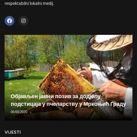
respektabilni lokalni medij.
Објављен јавни позив за додјелу
подстицаја у пчеларству у Мркоњић Граду
06/08/2026
VIJESTI