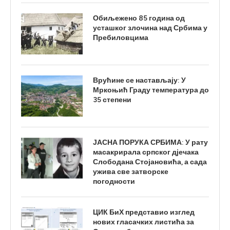
Обиљежено 85 година од
усташког злочина над Србима у
Пребиловцима
Врућине се настављају: У
Мркоњић Граду температура до
35 степени
ЈАСНА ПОРУКА СРБИМА: У рату
масакрирала српског дјечака
Слободана Стојановића, а сада
ужива све затворске
погодности
ЦИК БиХ представио изглед
нових гласачких листића за