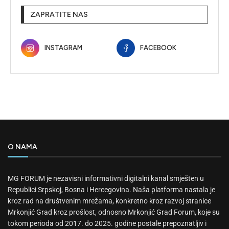
ZAPRATITE NAS
INSTAGRAM
FACEBOOK
O NAMA
MG FORUM je nezavisni informativni digitalni kanal smješten u
Republici Srpskoj, Bosna i Hercegovina. Naša platforma nastala je
kroz rad na društvenim mrežama, konkretno kroz razvoj stranice
Mrkonjić Grad kroz prošlost, odnosno Mrkonjić Grad Forum, koje su
tokom perioda od 2017. do 2025. godine postale prepoznatljiv i