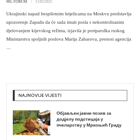
MG FORUM
11/03/2025
Ukrajinski napad bespilotnim letjelicama na Moskvu predstavlja
upozorenje Zapadu da će sada imati posla s nekontrolisanim
djelovanjem kijevskog režima, izjavila je portparolka ruskog
Ministarstva spoljnih poslova Marija Zaharova, prenosi agencija
…
NAJNOVIJE VIJESTI
Објављен јавни позив за
додјелу подстицаја у
пчеларству у Мркоњић Граду