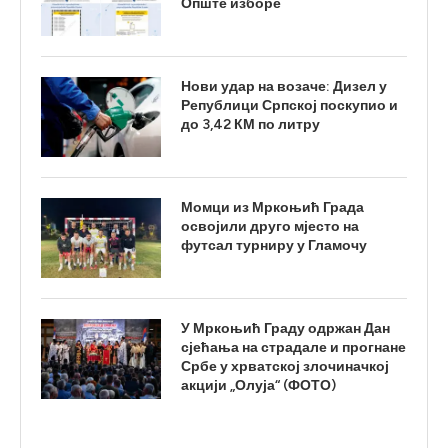
Опште изборе
Нови удар на возаче: Дизел у
Републици Српској поскупио и
до 3,42 КМ по литру
Момци из Мркоњић Града
освојили друго мјесто на
футсал турниру у Гламочу
У Мркоњић Граду одржан Дан
сјећања на страдале и прогнане
Србе у хрватској злочиначкој
акцији „Олуја“ (ФОТО)