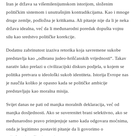
Iran je država sa višemilenijumskom istorijom, složenim
političkim sistemom i unutrašnjim kontradikcijama. Kao i mnoge
druge zemlje, podložna je kritikama. Ali pitanje nije da li je neka
država idealna, već da li međunarodni poredak dopušta vojnu
silu kao sredstvo političke korekcije.
Dodatnu zabrinutost izaziva retorika koja savremene sukobe
predstavlja kao „odbranu judeo-hrišćanskih vrijednosti“. Takav
narativ lako prelazi u civilizacijski diskurs podjela, u kojem se
politika pretvara u ideološki sukob identiteta. Istorija Evrope nas
je naučila koliko je opasno kada se političke ambicije
predstavljaju kao moralna misija.
Svijet danas ne pati od manjka moralnih deklaracija, već od
manjka dosljednosti. Ako se suverenitet brani selektivno, ako se
međunarodno pravo primjenjuje samo kada odgovara moćnima,
onda je legitimno postaviti pitanje da li govorimo o