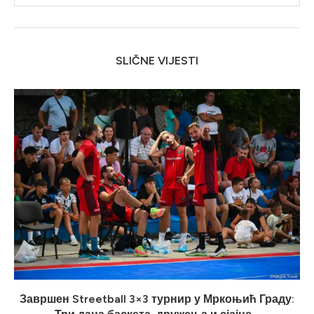
SLIČNE VIJESTI
Завршен Streetball 3×3 турнир у Мркоњић Граду: