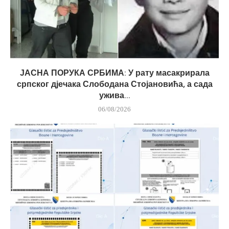
ЈАСНА ПОРУКА СРБИМА: У рату масакрирала
српског дјечака Слободана Стојановића, а сада
ужива...
06/08/2026