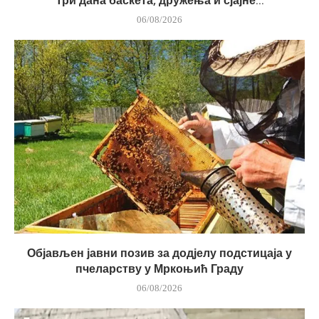
Три дана баскета, дружења и сјајне...
06/08/2026
Објављен јавни позив за додјелу подстицаја у
пчеларству у Мркоњић Граду
06/08/2026