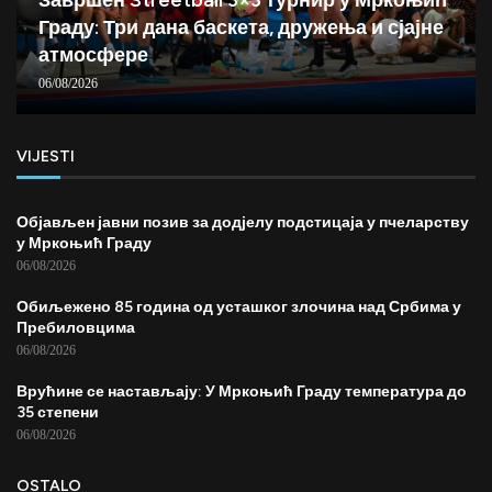
Завршен Streetball 3×3 турнир у Мркоњић
Граду: Три дана баскета, дружења и сјајне
атмосфере
06/08/2026
VIJESTI
Објављен јавни позив за додјелу подстицаја у пчеларству
у Мркоњић Граду
06/08/2026
Обиљежено 85 година од усташког злочина над Србима у
Пребиловцима
06/08/2026
Врућине се настављају: У Мркоњић Граду температура до
35 степени
06/08/2026
OSTALO