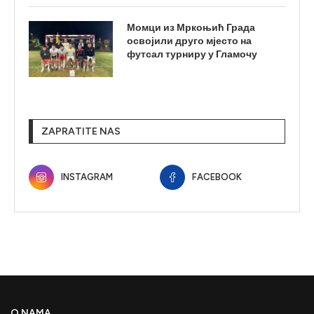
Момци из Мркоњић Града
освојили друго мјесто на
футсал турниру у Гламочу
ZAPRATITE NAS
INSTAGRAM
FACEBOOK
O NAMA