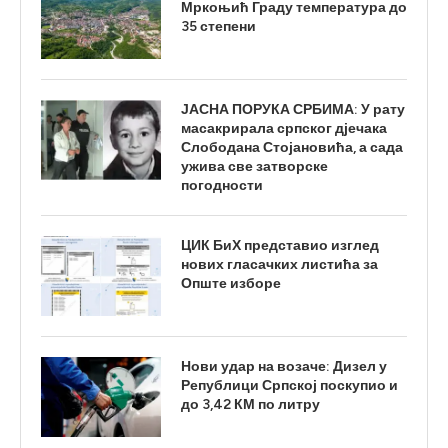
Мркоњић Граду температура до
35 степени
ЈАСНА ПОРУКА СРБИМА: У рату
масакрирала српског дјечака
Слободана Стојановића, а сада
ужива све затворске
погодности
ЦИК БиХ представио изглед
нових гласачких листића за
Опште изборе
Нови удар на возаче: Дизел у
Републици Српској поскупио и
до 3,42 КМ по литру