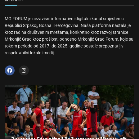
MG FORUM je nezavisni informativni digitalni kanal smješten u
Republici Srpskoj, Bosna i Hercegovina. Naša platforma nastala je
kroz rad na društvenim mrežama, konkretno kroz razvoj stranice
Mrkonjić Grad kroz prošlost, odnosno Mrkonjić Grad Forum, koje su
tokom perioda od 2017. do 2025. godine postale prepoznatljiv i
respektabilni lokalni medij.