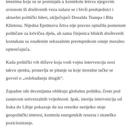
imenima koja su se pominjala u kontekstu letova njegovim
avionom ili društvenih veza nalaze se i bivši predsjednici i
aktuelni politički lideri, uključujući Donalda Trampa i Bila
Klintona. Nijedna Epstinova žrtva nije pravno optužila pomenute
političare za krivična djela, ali sama činjenica bliskih društvenih
kontakata sa osuđenim seksualnim prestupnikom ostaje moralno
opterećujuća.
Kada politički vrh države koja vodi vojnu intervenciju nosi
takvu sjenku, postavlja se pitanje sa koje moralne tačke se
govori o „oslobađanju drugih“.
Zapadne sile decenijama oblikuju globalnu politiku, često pod
zastavom univerzalnih vrijednosti. Ipak, istorija intervencija od
Iraka do Libije pokazuje da iza retorike nerijetko stoje
geopolitički interesi, kontrola energetskih resursa i strateško
pozicioniranje.