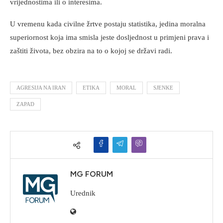
vrijednostima ili o interesima.
U vremenu kada civilne žrtve postaju statistika, jedina moralna
superiornost koja ima smisla jeste dosljednost u primjeni prava i
zaštiti života, bez obzira na to o kojoj se državi radi.
AGRESIJA NA IRAN
ETIKA
MORAL
SJENKE
ZAPAD
MG FORUM
Urednik