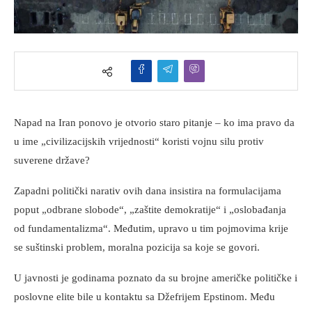
Napad na Iran ponovo je otvorio staro pitanje – ko ima pravo da
u ime „civilizacijskih vrijednosti“ koristi vojnu silu protiv
suverene države?
Zapadni politički narativ ovih dana insistira na formulacijama
poput „odbrane slobode“, „zaštite demokratije“ i „oslobađanja
od fundamentalizma“. Međutim, upravo u tim pojmovima krije
se suštinski problem, moralna pozicija sa koje se govori.
U javnosti je godinama poznato da su brojne američke političke i
poslovne elite bile u kontaktu sa Džefrijem Epstinom. Među