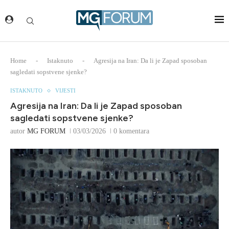
Home
-
Istaknuto
-
Agresija na Iran: Da li je Zapad sposoban
sagledati sopstvene sjenke?
ISTAKNUTO
VIJESTI
Agresija na Iran: Da li je Zapad sposoban
sagledati sopstvene sjenke?
autor
MG FORUM
03/03/2026
0 komentara