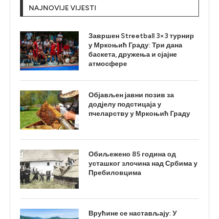
NAJNOVIJE VIJESTI
Завршен Streetball 3×3 турнир
у Мркоњић Граду: Три дана
баскета, дружења и сјајне
атмосфере
Објављен јавни позив за
додјелу подстицаја у
пчеларству у Мркоњић Граду
Обиљежено 85 година од
усташког злочина над Србима у
Пребиловцима
Врућине се настављају: У