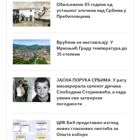
Обиљежено 85 година од
усташког злочина над Србима у
Пребиловцима
Врућине се настављају: У
Мркоњић Граду температура до
35 степени
ЈАСНА ПОРУКА СРБИМА: У рату
масакрирала српског дјечака
Слободана Стојановића, а сада
ужива све затворске
погодности
ЦИК БиХ представио изглед
нових гласачких листића за
Опште изборе