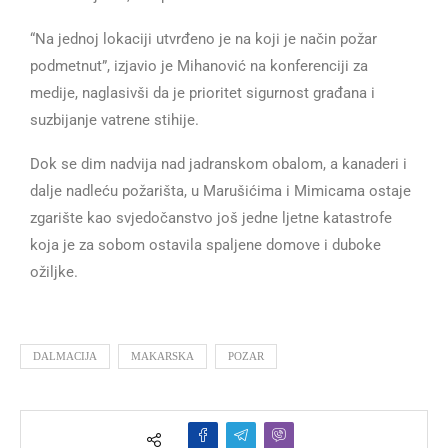
“Na jednoj lokaciji utvrđeno je na koji je način požar
podmetnut”, izjavio je Mihanović na konferenciji za
medije, naglasivši da je prioritet sigurnost građana i
suzbijanje vatrene stihije.
Dok se dim nadvija nad jadranskom obalom, a kanaderi i
dalje nadleću požarišta, u Marušićima i Mimicama ostaje
zgarište kao svjedočanstvo još jedne ljetne katastrofe
koja je za sobom ostavila spaljene domove i duboke
ožiljke.
DALMACIJA
MAKARSKA
POZAR