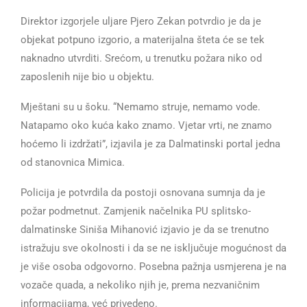
Direktor izgorjele uljare Pjero Zekan potvrdio je da je
objekat potpuno izgorio, a materijalna šteta će se tek
naknadno utvrditi. Srećom, u trenutku požara niko od
zaposlenih nije bio u objektu.
Mještani su u šoku. “Nemamo struje, nemamo vode.
Natapamo oko kuća kako znamo. Vjetar vrti, ne znamo
hoćemo li izdržati”, izjavila je za Dalmatinski portal jedna
od stanovnica Mimica.
Policija je potvrdila da postoji osnovana sumnja da je
požar podmetnut. Zamjenik načelnika PU splitsko-
dalmatinske Siniša Mihanović izjavio je da se trenutno
istražuju sve okolnosti i da se ne isključuje mogućnost da
je više osoba odgovorno. Posebna pažnja usmjerena je na
vozače quada, a nekoliko njih je, prema nezvaničnim
informacijama, već privedeno.