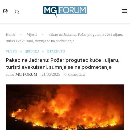
Home
-
Vijesti
-
Pakao na Jadranu: Požar progutao kuće i uljaru,
turisti evakuisani, sumnja se na podmetanje
VIJESTI
HRONIKA
ISTAKNUTO
Pakao na Jadranu: Požar progutao kuće i uljaru,
turisti evakuisani, sumnja se na podmetanje
autor
MG FORUM
21/06/2025
0 komentara