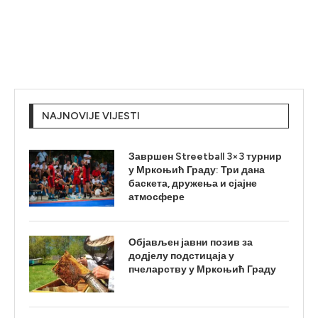
NAJNOVIJE VIJESTI
Завршен Streetball 3×3 турнир
у Мркоњић Граду: Три дана
баскета, дружења и сјајне
атмосфере
Објављен јавни позив за
додјелу подстицаја у
пчеларству у Мркоњић Граду