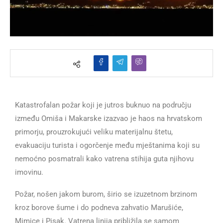
Katastrofalan požar koji je jutros buknuo na području
između Omiša i Makarske izazvao je haos na hrvatskom
primorju, prouzrokujući veliku materijalnu štetu,
evakuaciju turista i ogorčenje među mještanima koji su
nemoćno posmatrali kako vatrena stihija guta njihovu
imovinu.
Požar, nošen jakom burom, širio se izuzetnom brzinom
kroz borove šume i do podneva zahvatio Marušiće,
Mimice i Pisak. Vatrena linija približila se samom