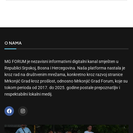
O NAMA
MG FORUM je nezavisni informativni digitalni kanal smješten u
Republici Srpskoj, Bosna i Hercegovina. Naša platforma nastala je
kroz rad na društvenim mrežama, konkretno kroz razvoj stranice
Mrkonjić Grad kroz prošlost, odnosno Mrkonjić Grad Forum, koje su
tokom perioda od 2017. do 2025. godine postale prepoznatljiv i
respektabilni lokalni medij.