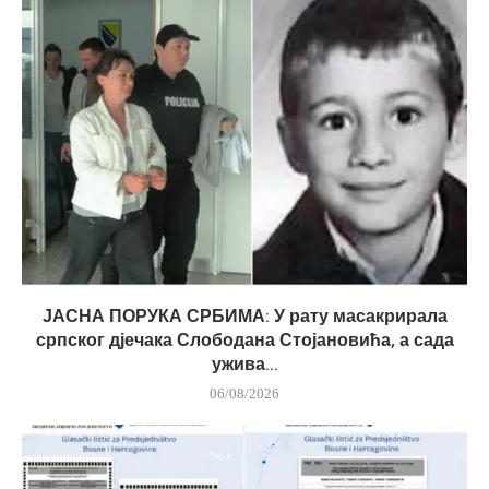
ЈАСНА ПОРУКА СРБИМА: У рату масакрирала
српског дјечака Слободана Стојановића, а сада
ужива...
06/08/2026