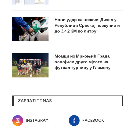
Нови удар на возаче: Дизел у
Републици Српској поскупио и
до 3,42 КМ по литру
Момци из Мркоњић Града
освојили друго мјесто на
футсал турниру у Гламочу
ZAPRATITE NAS
INSTAGRAM
FACEBOOK