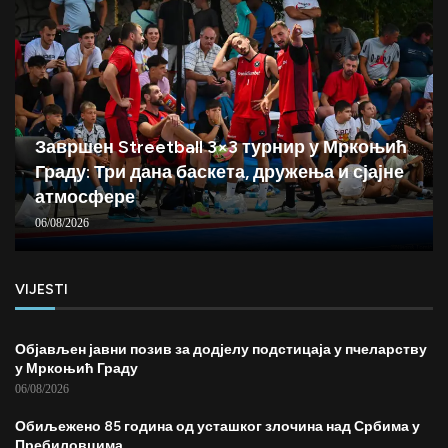
Завршен Streetball 3×3 турнир у Мркоњић
Граду: Три дана баскета, дружења и сјајне
атмосфере
06/08/2026
VIJESTI
Објављен јавни позив за додјелу подстицаја у пчеларству
у Мркоњић Граду
06/08/2026
Обиљежено 85 година од усташког злочина над Србима у
Пребиловцима