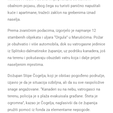
obalnom pojasu, zbog čega su turisti panično napuštali
kuće i apartmane, tražeći zaklon na grebenima iznad
naselja.
Prema zvaničnim podacima, izgorjelo je najmanje 12
stambenih objekata i uljara “Orgula” u Marušićima. Požar
je obuhvatio i više automobila, dok su vatrogasne jedinice
iz Splitsko-dalmatinske županije, uz podršku kanadera, još
na terenu i pokušavaju obuzdati vatru koja i dalje prijeti
naseljenim mjestima.
Dožupan Stipe Čogelja, koji je obišao pogođeno područje,
izjavio je da je situacija ozbiljna, ali da su sve raspoložive
snage angažovane. “Kanaderi su na nebu, vatrogasci na
terenu, policija je s plaža evakuisala građane. Šteta je
ogromna”, kazao je Čogelja, naglasivši da će županija
pružiti pomoć iz fonda za elementarne nepogode.