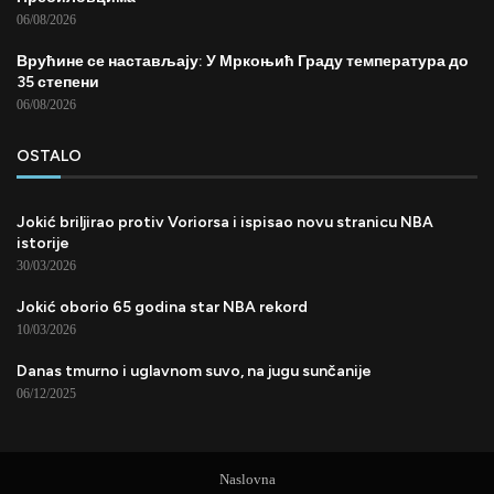
06/08/2026
Врућине се настављају: У Мркоњић Граду температура до
35 степени
06/08/2026
OSTALO
Jokić briljirao protiv Voriorsa i ispisao novu stranicu NBA
istorije
30/03/2026
Jokić oborio 65 godina star NBA rekord
10/03/2026
Danas tmurno i uglavnom suvo, na jugu sunčanije
06/12/2025
Naslovna