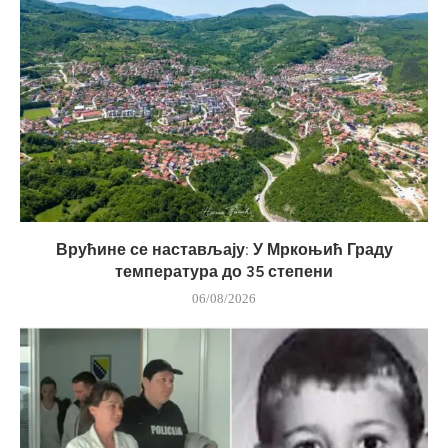
Врућине се настављају: У Мркоњић Граду
температура до 35 степени
06/08/2026