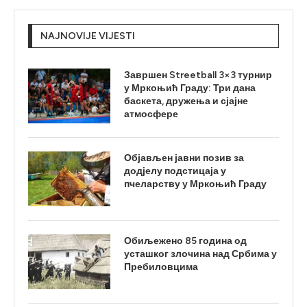
NAJNOVIJE VIJESTI
Завршен Streetball 3×3 турнир
у Мркоњић Граду: Три дана
баскета, дружења и сјајне
атмосфере
Објављен јавни позив за
додјелу подстицаја у
пчеларству у Мркоњић Граду
Обиљежено 85 година од
усташког злочина над Србима у
Пребиловцима