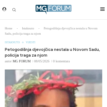
Home
-
Istaknuto
-
Petogodišnja djevojčica nestala u Novom
Sadu, policija traga za njom
ISTAKNUTO
VIJESTI
Petogodišnja djevojčica nestala u Novom Sadu,
policija traga za njom
autor
MG FORUM
08/05/2026
0 komentara