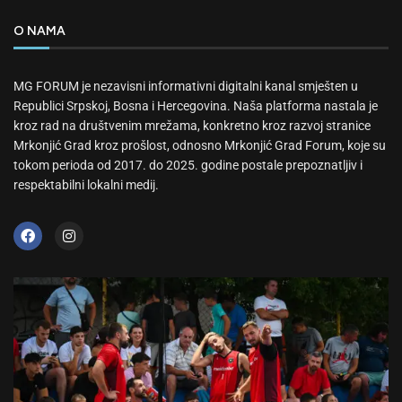
O NAMA
MG FORUM je nezavisni informativni digitalni kanal smješten u
Republici Srpskoj, Bosna i Hercegovina. Naša platforma nastala je
kroz rad na društvenim mrežama, konkretno kroz razvoj stranice
Mrkonjić Grad kroz prošlost, odnosno Mrkonjić Grad Forum, koje su
tokom perioda od 2017. do 2025. godine postale prepoznatljiv i
respektabilni lokalni medij.