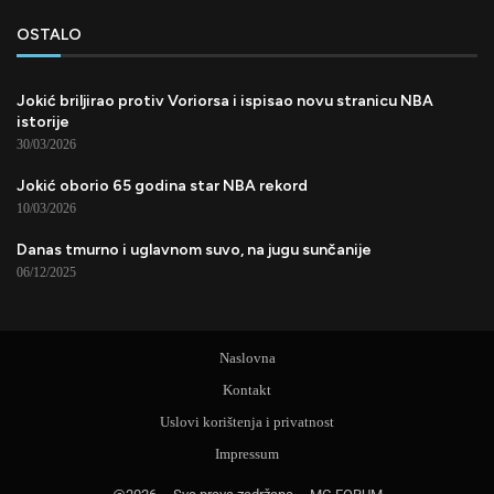
OSTALO
Jokić briljirao protiv Voriorsa i ispisao novu stranicu NBA
istorije
30/03/2026
Jokić oborio 65 godina star NBA rekord
10/03/2026
Danas tmurno i uglavnom suvo, na jugu sunčanije
06/12/2025
Naslovna
Kontakt
Uslovi korištenja i privatnost
Impressum