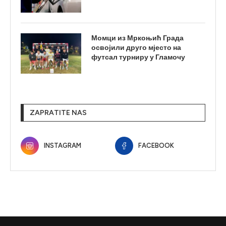
Момци из Мркоњић Града
освојили друго мјесто на
футсал турниру у Гламочу
ZAPRATITE NAS
INSTAGRAM
FACEBOOK