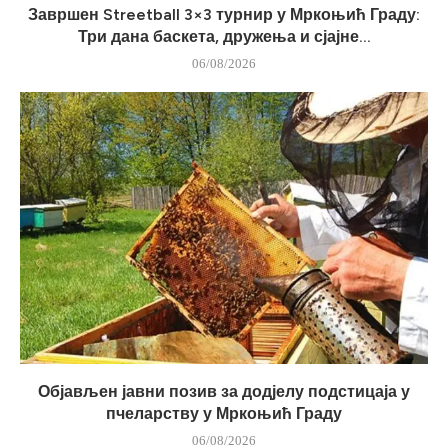
Завршен Streetball 3×3 турнир у Мркоњић Граду:
Три дана баскета, дружења и сјајне...
06/08/2026
Објављен јавни позив за додјелу подстицаја у
пчеларству у Мркоњић Граду
06/08/2026