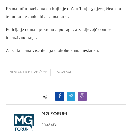
Prema informacijama do kojih je došao Tanjug, djevojčica je u
trenutku nestanka bila sa majkom.
Policija je odmah pokrenula potragu, a za djevojčicom se
intenzivno traga.
Za sada nema više detalja o okolnostima nestanka.
NESTANAK DJEVOJČICE
NOVI SAD
MG FORUM
Urednik