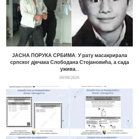
ЈАСНА ПОРУКА СРБИМА: У рату масакрирала
српског дјечака Слободана Стојановића, а сада
ужива...
06/08/2026