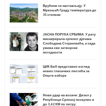
Врућине се настављају: У
Мркоњић Граду температура до
35 степени
ЈАСНА ПОРУКА СРБИМА: У рату
масакрирала српског дјечака
Слободана Стојановића, а сада
ужива све затворске
погодности
ЦИК БиХ представио изглед
нових гласачких листића за
Опште изборе
Нови удар на возаче: Дизел у
Републици Српској поскупио и
до 3,42 КМ по литру