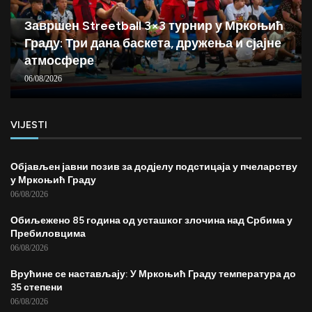
Завршен Streetball 3×3 турнир у Мркоњић
Граду: Три дана баскета, дружења и сјајне
атмосфере
06/08/2026
VIJESTI
Објављен јавни позив за додјелу подстицаја у пчеларству
у Мркоњић Граду
06/08/2026
Обиљежено 85 година од усташког злочина над Србима у
Пребиловцима
06/08/2026
Врућине се настављају: У Мркоњић Граду температура до
35 степени
06/08/2026