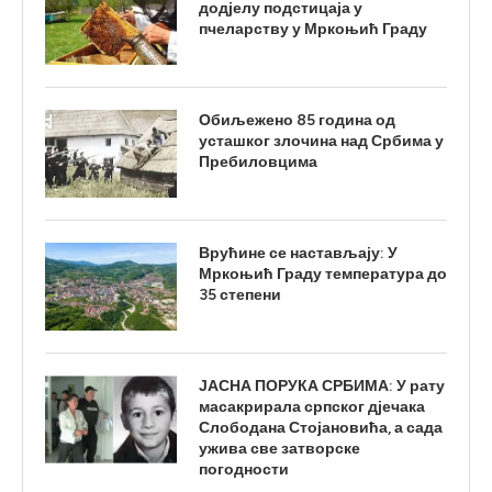
додјелу подстицаја у
пчеларству у Мркоњић Граду
Обиљежено 85 година од
усташког злочина над Србима у
Пребиловцима
Врућине се настављају: У
Мркоњић Граду температура до
35 степени
ЈАСНА ПОРУКА СРБИМА: У рату
масакрирала српског дјечака
Слободана Стојановића, а сада
ужива све затворске
погодности