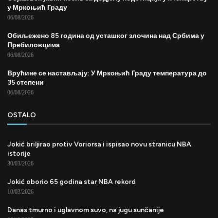
у Мркоњић Граду
06/08/2026
Обиљежено 85 година од усташког злочина над Србима у
Пребиловцима
06/08/2026
Врућине се настављају: У Мркоњић Граду температура до
35 степени
06/08/2026
OSTALO
Jokić briljirao protiv Voriorsa i ispisao novu stranicu NBA
istorije
30/03/2026
Jokić oborio 65 godina star NBA rekord
10/03/2026
Danas tmurno i uglavnom suvo, na jugu sunčanije