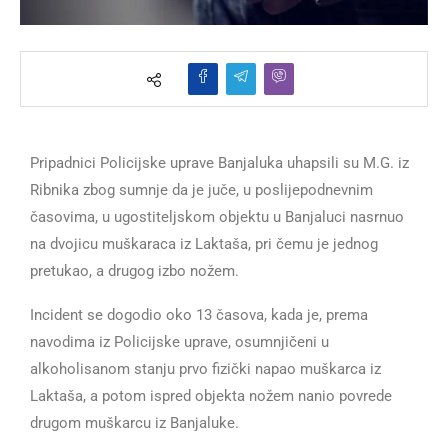
Pripadnici Policijske uprave Banjaluka uhapsili su M.G. iz
Ribnika zbog sumnje da je juče, u poslijepodnevnim
časovima, u ugostiteljskom objektu u Banjaluci nasrnuo
na dvojicu muškaraca iz Laktaša, pri čemu je jednog
pretukao, a drugog izbo nožem.
Incident se dogodio oko 13 časova, kada je, prema
navodima iz Policijske uprave, osumnjičeni u
alkoholisanom stanju prvo fizički napao muškarca iz
Laktaša, a potom ispred objekta nožem nanio povrede
drugom muškarcu iz Banjaluke.