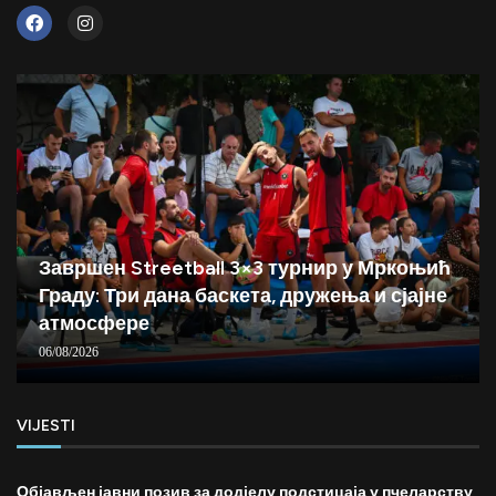
Завршен Streetball 3×3 турнир у Мркоњић
Граду: Три дана баскета, дружења и сјајне
атмосфере
06/08/2026
VIJESTI
Објављен јавни позив за додјелу подстицаја у пчеларству