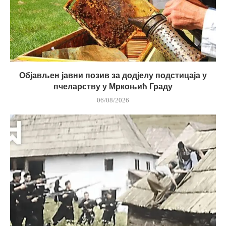
Објављен јавни позив за додјелу подстицаја у
пчеларству у Мркоњић Граду
06/08/2026