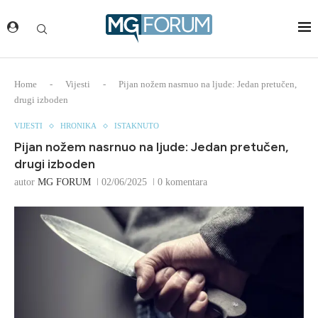
Home
-
Vijesti
-
Pijan nožem nasrnuo na ljude: Jedan pretučen,
drugi izboden
VIJESTI
HRONIKA
ISTAKNUTO
Pijan nožem nasrnuo na ljude: Jedan pretučen,
drugi izboden
autor
MG FORUM
02/06/2025
0 komentara