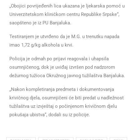
„Obojici povrijeđenih lica ukazana je ljekarska pomoć u
Univerzitetskom kliničkom centru Republike Srpske“,
saopšteno je iz PU Banjaluka.
Testiranjem je utvrđeno da je M.G. u trenutku napada
imao 1,72 g/kg alkohola u krvi.
Policija je odmah po prijavi reagovala i uhapsila
osumnjičenog, dok je uviđaj izvršen pod nadzorom
dežurnog tužioca Okružnog javnog tužilaštva Banjaluka.
„Nakon kompletiranja predmeta i dokumentovanja
krivičnog djela, osumnjičeni će biti predat u nadležnost
tužilaštva uz izvještaj o počinjenom krivičnom djelu
pokušaja ubistva“, dodali su iz policije.