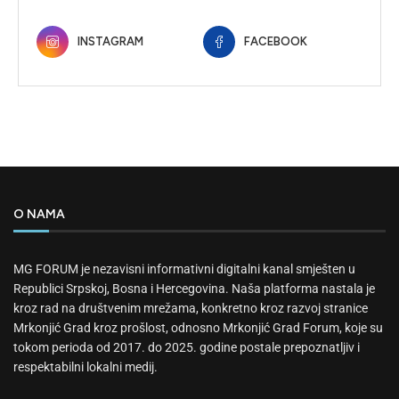
INSTAGRAM
FACEBOOK
O NAMA
MG FORUM je nezavisni informativni digitalni kanal smješten u
Republici Srpskoj, Bosna i Hercegovina. Naša platforma nastala je
kroz rad na društvenim mrežama, konkretno kroz razvoj stranice
Mrkonjić Grad kroz prošlost, odnosno Mrkonjić Grad Forum, koje su
tokom perioda od 2017. do 2025. godine postale prepoznatljiv i
respektabilni lokalni medij.