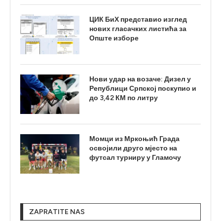
ЦИК БиХ представио изглед
нових гласачких листића за
Опште изборе
Нови удар на возаче: Дизел у
Републици Српској поскупио и
до 3,42 КМ по литру
Момци из Мркоњић Града
освојили друго мјесто на
футсал турниру у Гламочу
ZAPRATITE NAS