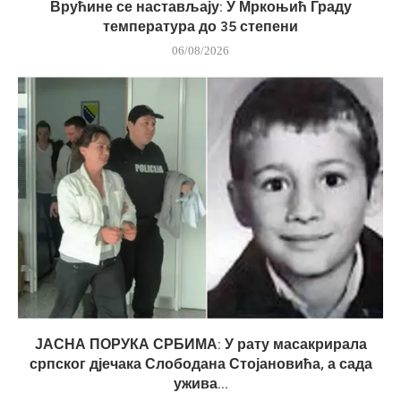
Врућине се настављају: У Мркоњић Граду
температура до 35 степени
06/08/2026
ЈАСНА ПОРУКА СРБИМА: У рату масакрирала
српског дјечака Слободана Стојановића, а сада
ужива...