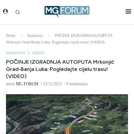
Home
-
Istaknuto
-
POČINJE IZGRADNJA AUTOPUTA
Mrkonjić Grad-Banja Luka: Pogledajte cijelu trasu! (VIDEO)
ISTAKNUTO
VIJESTI
POČINJE IZGRADNJA AUTOPUTA Mrkonjić
Grad-Banja Luka: Pogledajte cijelu trasu!
(VIDEO)
autor
MG FORUM
23/12/2025
0 komentara