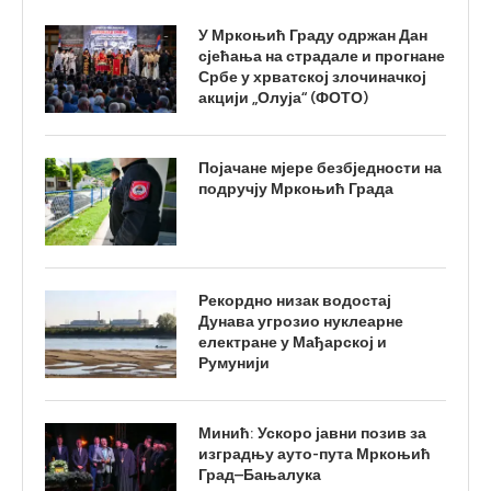
У Мркоњић Граду одржан Дан
сјећања на страдале и прогнане
Србе у хрватској злочиначкој
акцији „Олуја“ (ФОТО)
Појачане мјере безбједности на
подручју Мркоњић Града
Рекордно низак водостај
Дунава угрозио нуклеарне
електране у Мађарској и
Румунији
Минић: Ускоро јавни позив за
изградњу ауто-пута Мркоњић
Град–Бањалука