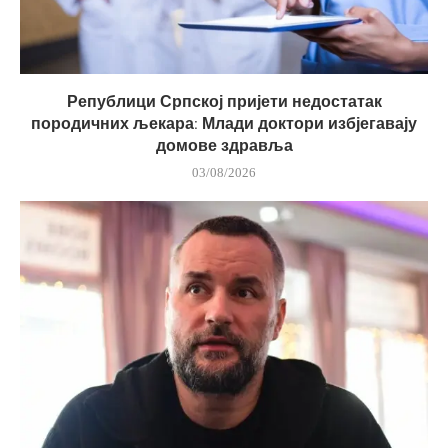
Републици Српској пријети недостатак
породичних љекара: Млади доктори избјегавају
домове здравља
03/08/2026