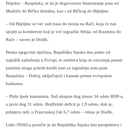
Prijedor – Banjaluka, te da je dogovoreno finansiranje puta od
Modriče do Brčko distrikta, kao i od Brčkog do Bijeljine.
– Od Bijeljine se već radi trasa do mosta na Rači, koja će nas
spojiti sa koridorom koji je već izgradila Srbija, od Kuzmina do
Rače – naveo je Dodik.
Prema njegovim riječima, Republika Srpska ima jedno od
najnižih zaduženja u Evropi, te sredstva koja se ostvaruju putem
putarine mogu pokriti kredit uzet za izgradnju auto-puta
Banjaluka – Doboj, uključujući i kamate prema evropskim
bankama.
– Plaše ljude kamatama. Naš ukupan dug iznosi 34 odsto BDP-a,
a javni dug 31 odsto. Budžetski deficit je 1,9 odsto, dok je,
primjera radi, u Francuskoj čak 6,7 odsto – rekao je Dodik.
Lider SNSD-a poručio je da Republika Srpska ima perspektivu i