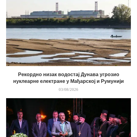
Рекордно низак водостај Дунава угрозио
нуклеарне електране у Мађарској и Румунији
03/08/2026