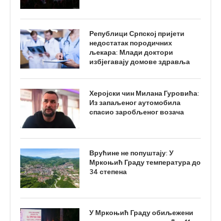
Републици Српској пријети
недостатак породичних
љекара: Млади доктори
избјегавају домове здравља
Херојски чин Милана Гуровића:
Из запаљеног аутомобила
спасио заробљеног возача
Врућине не попуштају: У
Мркоњић Граду температура до
34 степена
У Мркоњић Граду обиљежени