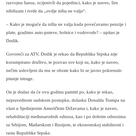
razvojnu šansu, ocijenivši da pojedinci, kako je naveo, šire
nihilizam i tvrde da „ovdje ništa ne valja“.
– Kako je moguće da ništa ne valja kada povećavamo penzije i
plate, gradimo auto-puteve, bolnice i vodovode? – upitao je
Dodik.
Govoreći za ATV, Dodik je rekao da Republika Srpska nije
korumpirano društvo, te pozvao sve koji su, kako je naveo,
nečim uslovljeni da mu se obrate kako bi se javno pokrenulo
pitanje istrage.
On je dodao da će ovu godinu pamtiti po, kako je rekao,
nepravednom sudskom postupku, dolasku Donalda Trampa na
vlast u Sjedinjenim Američkim Državama i, kako je naveo,
rehabilitaciji međunarodnih odnosa, kao i po dobrim odnosima
sa Srbijom, Mađarskom i Rusijom, te ekonomskoj stabilnosti i
rastu Republike Srpske.