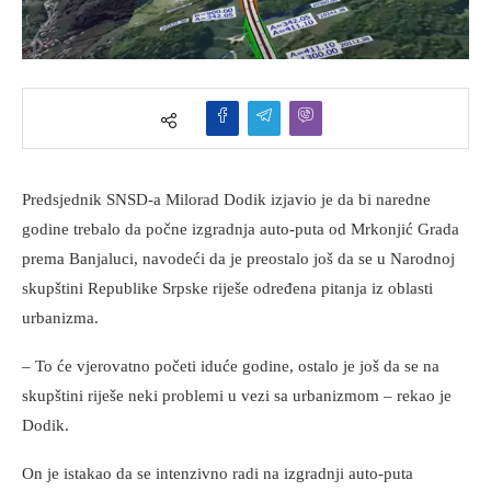
Predsjednik SNSD-a Milorad Dodik izjavio je da bi naredne
godine trebalo da počne izgradnja auto-puta od Mrkonjić Grada
prema Banjaluci, navodeći da je preostalo još da se u Narodnoj
skupštini Republike Srpske riješe određena pitanja iz oblasti
urbanizma.
– To će vjerovatno početi iduće godine, ostalo je još da se na
skupštini riješe neki problemi u vezi sa urbanizmom – rekao je
Dodik.
On je istakao da se intenzivno radi na izgradnji auto-puta