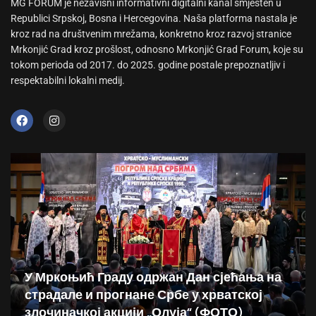
MG FORUM je nezavisni informativni digitalni kanal smješten u
Republici Srpskoj, Bosna i Hercegovina. Naša platforma nastala je
kroz rad na društvenim mrežama, konkretno kroz razvoj stranice
Mrkonjić Grad kroz prošlost, odnosno Mrkonjić Grad Forum, koje su
tokom perioda od 2017. do 2025. godine postale prepoznatljiv i
respektabilni lokalni medij.
У Мркоњић Граду одржан Дан сјећања на
страдале и прогнане Србе у хрватској
злочиначкој акцији „Олуја“ (ФОТО)