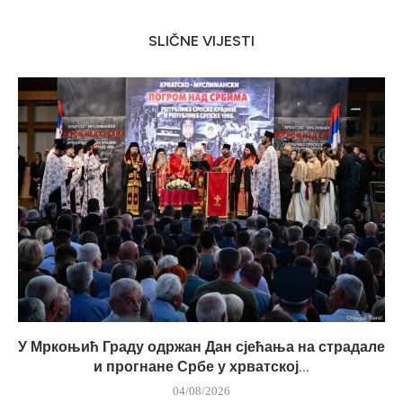
SLIČNE VIJESTI
У Мркоњић Граду одржан Дан сјећања на страдале
и прогнане Србе у хрватској...
04/08/2026