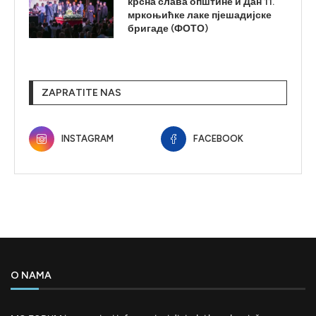
крсна слава општине и Дан 11.
мркоњићке лаке пјешадијске
бригаде (ФОТО)
ZAPRATITE NAS
INSTAGRAM
FACEBOOK
O NAMA