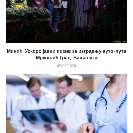
Минић: Ускоро јавни позив за изградњу ауто-пута
Мркоњић Град–Бањалука
03/08/2026