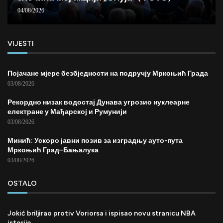
04/08/2026
VIJESTI
Појачане мјере безбједности на подручју Мркоњић Града
03/08/2026
Рекордно низак водостај Дунава угрозио нуклеарне
електране у Мађарској и Румунији
03/08/2026
Минић: Ускоро јавни позив за изградњу ауто-пута
Мркоњић Град–Бањалука
03/08/2026
OSTALO
Jokić briljirao protiv Voriorsa i ispisao novu stranicu NBA
istorije