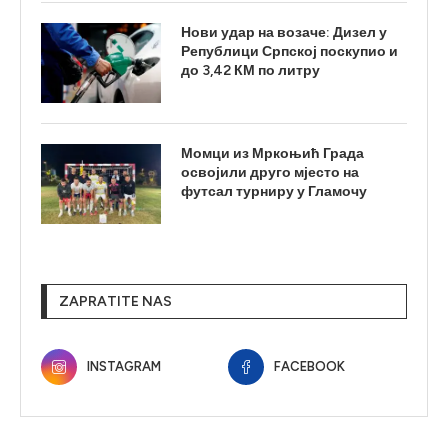
Нови удар на возаче: Дизел у
Републици Српској поскупио и
до 3,42 КМ по литру
Момци из Мркоњић Града
освојили друго мјесто на
футсал турниру у Гламочу
ZAPRATITE NAS
INSTAGRAM
FACEBOOK