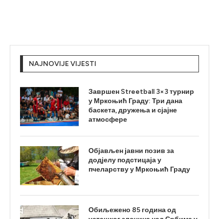
NAJNOVIJE VIJESTI
Завршен Streetball 3×3 турнир
у Мркоњић Граду: Три дана
баскета, дружења и сјајне
атмосфере
Објављен јавни позив за
додјелу подстицаја у
пчеларству у Мркоњић Граду
Обиљежено 85 година од