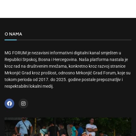
O NAMA
MG FORUM je nezavisni informativni digitalni kanal smješten u
Republici Srpskoj, Bosna i Hercegovina. Naša platforma nastala je
kroz rad na društvenim mrežama, konkretno kroz razvoj stranice
Mrkonjić Grad kroz prošlost, odnosno Mrkonjić Grad Forum, koje su
tokom perioda od 2017. do 2025. godine postale prepoznatljiv i
respektabilni lokalni medij.