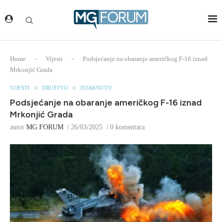
Home
-
Vijesti
-
Podsjećanje na obaranje američkog F-16 iznad
Mrkonjić Grada
VIJESTI
DRUŠTVO
ISTAKNUTO
Podsjećanje na obaranje američkog F-16 iznad
Mrkonjić Grada
autor
MG FORUM
26/03/2025
0 komentara