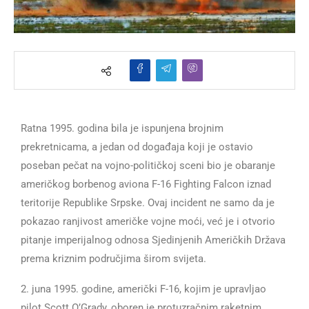
Ratna 1995. godina bila je ispunjena brojnim
prekretnicama, a jedan od događaja koji je ostavio
poseban pečat na vojno-političkoj sceni bio je obaranje
američkog borbenog aviona F-16 Fighting Falcon iznad
teritorije Republike Srpske. Ovaj incident ne samo da je
pokazao ranjivost američke vojne moći, već je i otvorio
pitanje imperijalnog odnosa Sjedinjenih Američkih Država
prema kriznim područjima širom svijeta.
2. juna 1995. godine, američki F-16, kojim je upravljao
pilot Scott O’Grady, oboren je protuzračnim raketnim