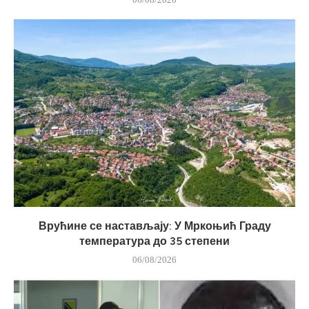
Врућине се настављају: У Мркоњић Граду
температура до 35 степени
06/08/2026