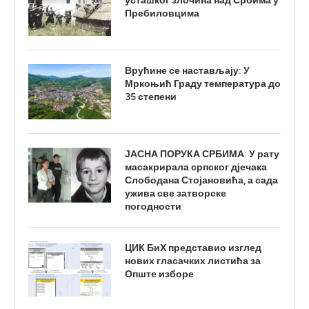
усташког злочина над Србима у
Пребиловцима
Врућине се настављају: У
Мркоњић Граду температура до
35 степени
ЈАСНА ПОРУКА СРБИМА: У рату
масакрирала српског дјечака
Слободана Стојановића, а сада
ужива све затворске
погодности
ЦИК БиХ представио изглед
нових гласачких листића за
Опште изборе