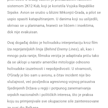
sistemom 2K12 Kub, koji je koristila Vojska Republike
Srpske. Avion se srušio u blizini Mrkonjić-Grada, a pilot se
uspio spasiti katapultiranjem. U danima koji su uslijedili,
skrivao se u planinama, hraneći se lišćem i insektima,
dok nije evakuisan.
Ovaj događaj dobio je holivudsku interpretaciju kroz film
Iza neprijateljskih linija
(
Behind Enemy Lines
), ali, kao i
mnogo puta ranije, filmska verzija je adaptirala priču tako
da se uklopi u narativ američke mitologije odnosno
holivudske izuzetnosti i nepobjedivosti. U stvarnosti,
O’Grady je bio sam u avionu, a čitav incident nije bio
slučajnost, već posljedica agresivnog vojnog prisustva
Sjedinjenih Država u regiji i potpunog zanemarivanja
srpskih nacionalnih i političkih interesa, što je praksa
koju su primjenjivale sve okupacione sile zainteresovane
za ovaj dio Balkana.