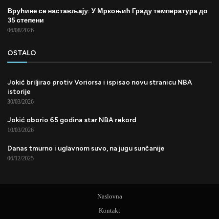
Врућине се настављају: У Мркоњић Граду температура до
35 степени
06/08/2026
OSTALO
Jokić briljirao protiv Voriorsa i ispisao novu stranicu NBA
istorije
30/03/2026
Jokić oborio 65 godina star NBA rekord
10/03/2026
Danas tmurno i uglavnom suvo, na jugu sunčanije
06/12/2025
Naslovna
Kontakt