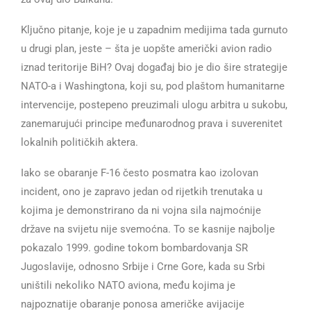
Ključno pitanje, koje je u zapadnim medijima tada gurnuto
u drugi plan, jeste – šta je uopšte američki avion radio
iznad teritorije BiH? Ovaj događaj bio je dio šire strategije
NATO-a i Washingtona, koji su, pod plaštom humanitarne
intervencije, postepeno preuzimali ulogu arbitra u sukobu,
zanemarujući principe međunarodnog prava i suverenitet
lokalnih političkih aktera.
Iako se obaranje F-16 često posmatra kao izolovan
incident, ono je zapravo jedan od rijetkih trenutaka u
kojima je demonstrirano da ni vojna sila najmoćnije
države na svijetu nije svemoćna. To se kasnije najbolje
pokazalo 1999. godine tokom bombardovanja SR
Jugoslavije, odnosno Srbije i Crne Gore, kada su Srbi
uništili nekoliko NATO aviona, među kojima je
najpoznatije obaranje ponosa američke avijacije