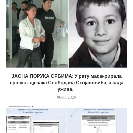
ЈАСНА ПОРУКА СРБИМА: У рату масакрирала
српског дјечака Слободана Стојановића, а сада
ужива...
06/08/2026