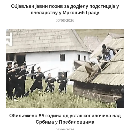
Објављен јавни позив за додјелу подстицаја у
пчеларству у Мркоњић Граду
06/08/2026
Обиљежено 85 година од усташког злочина над
Србима у Пребиловцима
06/08/2026