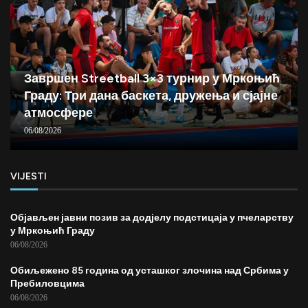
Завршен Streetball 3×3 турнир у Мркоњић
Граду: Три дана баскета, дружења и сјајне
атмосфере
06/08/2026
VIJESTI
Објављен јавни позив за додјелу подстицаја у пчеларству
у Мркоњић Граду
06/08/2026
Обиљежено 85 година од усташког злочина над Србима у
Пребиловцима
06/08/2026