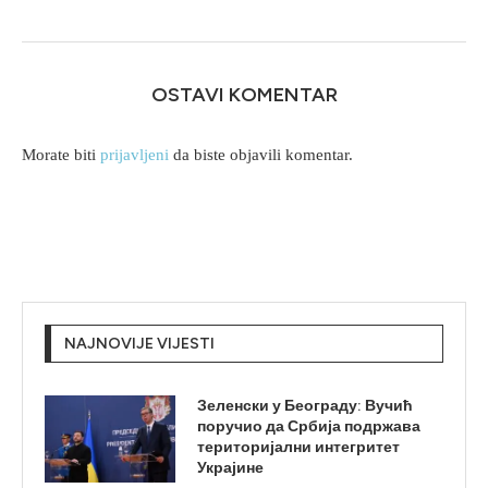
OSTAVI KOMENTAR
Morate biti
prijavljeni
da biste objavili komentar.
NAJNOVIJE VIJESTI
Зеленски у Београду: Вучић
поручио да Србија подржава
територијални интегритет
Украјине