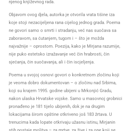
njenog književnog rada.
Objavom ovog djela, autorka je otvorila vrata tišine iza
koje stoji nezacijeljena rana cijelog jednog grada. Poema
ne govori samo o smrti i stradanju, već nas suočava sa
zaboravom, sa ćutanjem, tugom i – što je možda
najvažnije – oprostom. Poezija, kako je Mirjana razumije,
nije puko estetsko izražavanje već čin hrabrosti, čin
sjećanja, čin suočavanja, ali i čin iscjeljenja.
Poema u svojoj osnovi govori o konkretnom zločinu koji
je veoma dobro dokumentovan – o zločinu nad Srbima,
koji su krajem 1995. godine ubijeni u Mrkonjić Gradu,
nakon ulaska Hrvatske vojske. Samo u masovnoj grobnici
pronađeno je 181 tijelo ubijenih, dok je na drugim
lokacijama širom opštine otkriveno još 183 žrtava. U
trenucima kada lopate otkrivaju užasnu istinu, Mirjanin
stih postaje molitva – za mrtve, za žive i za one koji se