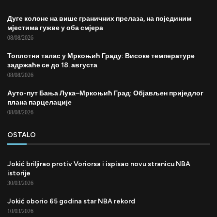
Дуге колоне на више граничних прелаза, на појединим
мјестима гужве у оба смјера
08/08/2026
Топлотни талас у Мркоњић Граду: Високе температуре
задржаће се до 18. августа
08/08/2026
Ауто-пут Бања Лука–Мркоњић Град: Објављен приједлог
плана парцелације
08/08/2026
OSTALO
Jokić briljirao protiv Voriorsa i ispisao novu stranicu NBA
istorije
30/03/2026
Jokić oborio 65 godina star NBA rekord
10/03/2026