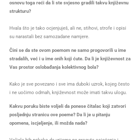
osnovu toga reći da li ste svjesno gradili takvu književnu
strukturu?
Hvala što je tako ocjenjuješ, ali ne, stihovi, strofe i opisi
su narastali bez samozadane namjere.
Čini se da ste ovom poemom ne samo progovorili u ime
stradalih, već i u ime onih koji ćute. Da li je književnost za
Vas prostor oslobađanja kolektivnog bola?
Kako je sve povezano i sve ima duboki uzrok, kojeg često
i ne uočimo odmah, književnost može imati takvu ulogu.
Kakvu poruku biste voljeli da ponese čitalac koji zatvori
posljednju stranicu ove poeme? Da li je u pitanju
opomena, iscjeljenje, ili možda nada?
Voljela bih nekako da vrijeme ne proguta osjećanja i