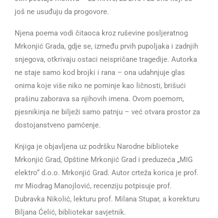
još ne usuđuju da progovore.
Njena poema vodi čitaoca kroz ruševine posljeratnog
Mrkonjić Grada, gdje se, između prvih pupoljaka i zadnjih
snjegova, otkrivaju ostaci neispričane tragedije. Autorka
ne staje samo kod brojki i rana – ona udahnjuje glas
onima koje više niko ne pominje kao ličnosti, brišući
prašinu zaborava sa njihovih imena. Ovom poemom,
pjesnikinja ne bilježi samo patnju – već otvara prostor za
dostojanstveno pamćenje.
Knjiga je objavljena uz podršku Narodne biblioteke
Mrkonjić Grad, Opštine Mrkonjić Grad i preduzeća „MIG
elektro“ d.o.o. Mrkonjić Grad. Autor crteža korica je prof.
mr Miodrag Manojlović, recenziju potpisuje prof.
Dubravka Nikolić, lekturu prof. Milana Stupar, a korekturu
Biljana Ćelić, bibliotekar savjetnik.