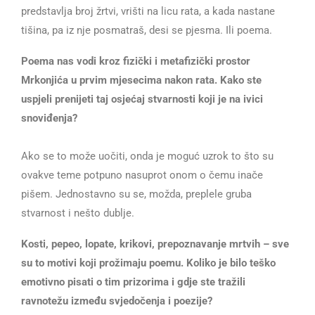
predstavlja broj žrtvi, vrišti na licu rata, a kada nastane
tišina, pa iz nje posmatraš, desi se pjesma. Ili poema.
Poema nas vodi kroz fizički i metafizički prostor
Mrkonjića u prvim mjesecima nakon rata. Kako ste
uspjeli prenijeti taj osjećaj stvarnosti koji je na ivici
snoviđenja?
Ako se to može uočiti, onda je moguć uzrok to što su
ovakve teme potpuno nasuprot onom o čemu inače
pišem. Jednostavno su se, možda, preplele gruba
stvarnost i nešto dublje.
Kosti, pepeo, lopate, krikovi, prepoznavanje mrtvih – sve
su to motivi koji prožimaju poemu. Koliko je bilo teško
emotivno pisati o tim prizorima i gdje ste tražili
ravnotežu između svjedočenja i poezije?