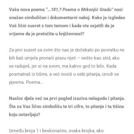
Vaša nova poema
“…181,? Poema o Mrkonjić Gradu”
nosi
snažan simboličan i dokumentarni naboj. Kako je izgledao
Vaš lični susret s tom temom i kada ste osjetili da je
vrijeme da je pretočite u književnost?
Za prvi susret sa svim što nas je dočekalo po povratku ne
bih baš umjela pronaći pravu riječ – nešto kao stid, ako
se raduješ, jer si na svom, ma kakvo god to bilo. Kada
posmatraš iz tišine, a već nosiš u sebi pitanja, izrodi se
pjesma. Poema…
Naslov djela već na prvi pogled izaziva nelagodu i pitanja.
Šta za Vas lično simbolišu te tri cifre, to pitanje i ta tišina
koju ostavljaju?
Između broja 1 i beskonačno, svaka brojka, ako