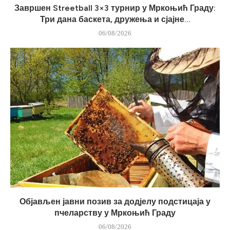
Завршен Streetball 3×3 турнир у Мркоњић Граду:
Три дана баскета, дружења и сјајне...
06/08/2026
Објављен јавни позив за додјелу подстицаја у
пчеларству у Мркоњић Граду
06/08/2026