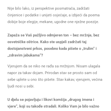
Nije bilo lako, iz perspektive posmatrača, zadržati
činjenice i podatke i unijeti osjećaje, a izbjeći da poema
dobije boje elegije, mekane, ugodne one nježne poezije.
Zapaža se Vaš pažljivo odmjeren ton – bez mržnje, bez
osvetničke oštrice. Kako ste uspjeli zadržati taj
dostojanstveni prkos, posebno kada pišete o „trulim“ i
„zdravim jabukama“?
Vjerujem da se niko ne rađa sa mržnjom. Nisam ulagala
napor za takav dojam. Prirodan stav se prosto sam od
sebe uplete u ono što pišete. Stav kakav, vjerujem, većina
ljudi nosi u sebi.
U djelu se pojavljuju i likovi komšija „drugog imena i
vjere“, koji su takođe stradali. Koliko Vam je bilo važno