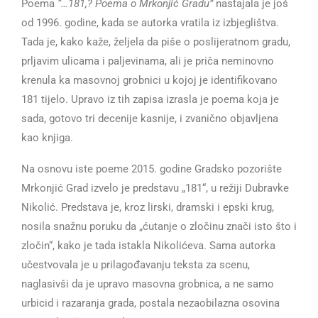
Poema
“…181,? Poema o Mrkonjić Gradu”
nastajala je još
od 1996. godine, kada se autorka vratila iz izbjeglištva.
Tada je, kako kaže, željela da piše o poslijeratnom gradu,
prljavim ulicama i paljevinama, ali je priča neminovno
krenula ka masovnoj grobnici u kojoj je identifikovano
181 tijelo. Upravo iz tih zapisa izrasla je poema koja je
sada, gotovo tri decenije kasnije, i zvanično objavljena
kao knjiga.
Na osnovu iste poeme 2015. godine Gradsko pozorište
Mrkonjić Grad izvelo je predstavu „181“, u režiji Dubravke
Nikolić. Predstava je, kroz lirski, dramski i epski krug,
nosila snažnu poruku da „ćutanje o zločinu znači isto što i
zločin“, kako je tada istakla Nikolićeva. Sama autorka
učestvovala je u prilagođavanju teksta za scenu,
naglasivši da je upravo masovna grobnica, a ne samo
urbicid i razaranja grada, postala nezaobilazna osovina