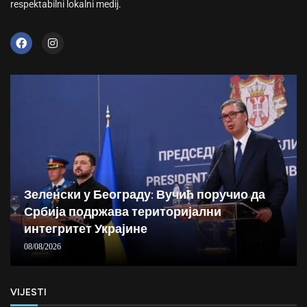
respektabilni lokalni medij.
Зеленски у Београду: Вучић поручио да
Србија подржава територијални
интегритет Украјине
08/08/2026
VIJESTI