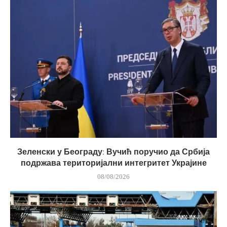
Зеленски у Београду: Вучић поручио да Србија
подржава територијални интегритет Украјине
08/08/2026