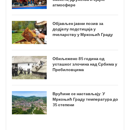
атмосфере
Објављен јавни позив за
додјелу подстицаја у
пчеларству у Мркоњић Граду
Обиљежено 85 година од
усташког злочина над Србима у
Пребиловцима
Врућине се настављају: У
Мркоњић Граду температура до
35 степени