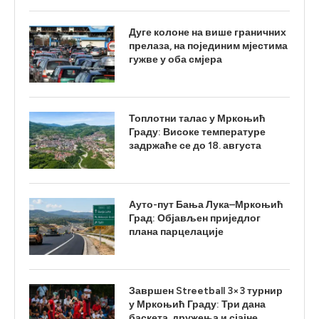
Дуге колоне на више граничних
прелаза, на појединим мјестима
гужве у оба смјера
Топлотни талас у Мркоњић
Граду: Високе температуре
задржаће се до 18. августа
Ауто-пут Бања Лука–Мркоњић
Град: Објављен приједлог
плана парцелације
Завршен Streetball 3×3 турнир
у Мркоњић Граду: Три дана
баскета, дружења и сјајне