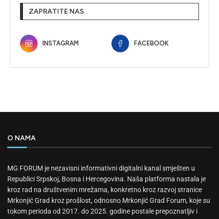
ZAPRATITE NAS
INSTAGRAM
FACEBOOK
O NAMA
MG FORUM je nezavisni informativni digitalni kanal smješten u
Republici Srpskoj, Bosna i Hercegovina. Naša platforma nastala je
kroz rad na društvenim mrežama, konkretno kroz razvoj stranice
Mrkonjić Grad kroz prošlost, odnosno Mrkonjić Grad Forum, koje su
tokom perioda od 2017. do 2025. godine postale prepoznatljiv i