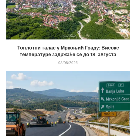
Топлотни талас у Мркоњић Граду: Високе
температуре задржаће се до 18. августа
08/08/2026