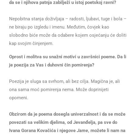
da se i njihova patnja zabilježi u istoj poetskoj ravni?
Nepobitna stanja doživljaja – radosti, ljubavi, tuge i bola –
ne biraju po izgledu i imenu. Međutim, čovjek kao
slobodno biće može da odabere kojem osjećanju će doliti
kap svojim činjenjem.
Oprost i molitva su snažni motivi u završnici poeme. Da li
je poezija za Vas i duhovni čin pomirenja?
Poezija je sluga sa svrhom, ali bez cilja. Magična je, ali
ona sama moć pomirenja nema. Može doprinijeti
opomeni.
Obzirom da je poema dosegla univerzalnost i da se može
povezati sa velikim djelima, od Jevanđelja, pa sve do
Ivana Gorana Kovačića i njegove
Jame
, možete li nam na