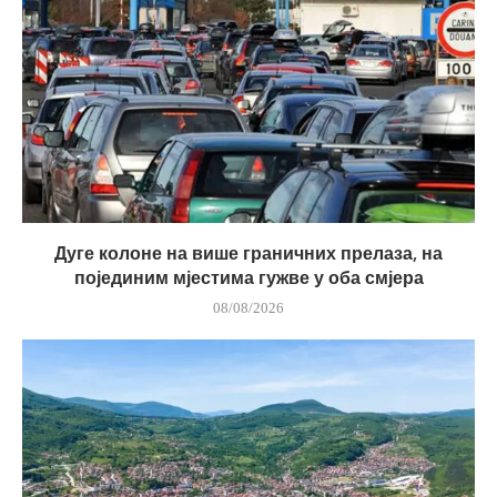
Дуге колоне на више граничних прелаза, на
појединим мјестима гужве у оба смјера
08/08/2026