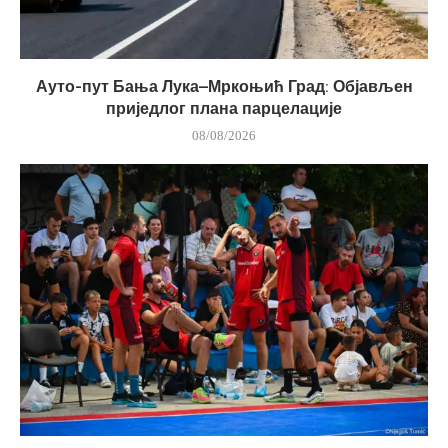
Ауто-пут Бања Лука–Мркоњић Град: Објављен
приједлог плана парцелације
08/08/2026