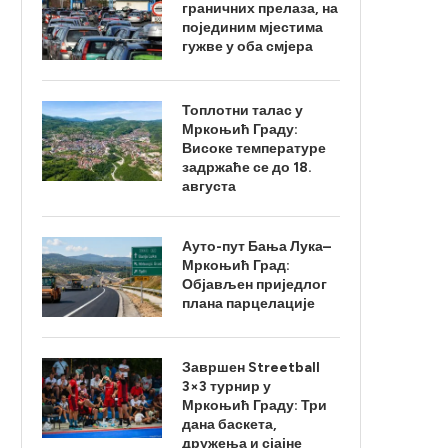
граничних прелаза, на
појединим мјестима
гужве у оба смјера
Топлотни талас у
Мркоњић Граду:
Високе температуре
задржаће се до 18.
августа
Ауто-пут Бања Лука–
Мркоњић Град:
Објављен приједлог
плана парцелације
Завршен Streetball
3×3 турнир у
Мркоњић Граду: Три
дана баскета,
дружења и сјајне