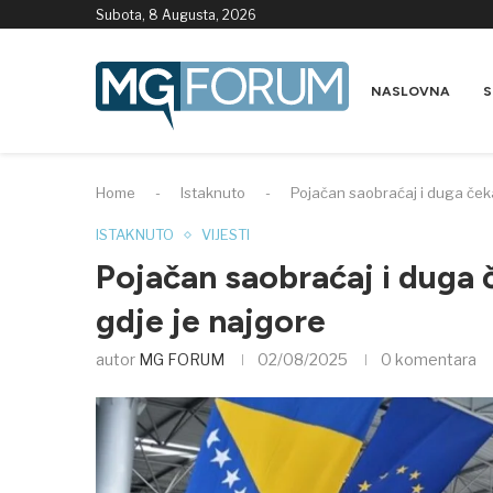
Subota, 8 Augusta, 2026
NASLOVNA
S
Home
-
Istaknuto
-
Pojačan saobraćaj i duga ček
ISTAKNUTO
VIJESTI
Pojačan saobraćaj i duga 
gdje je najgore
autor
MG FORUM
02/08/2025
0 komentara