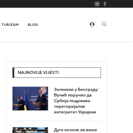
TURIZAM
BLOG
NAJNOVIJE VIJESTI
Зеленски у Београду:
Вучић поручио да
Србија подржава
територијални
интегритет Украјине
Дуге колоне на више