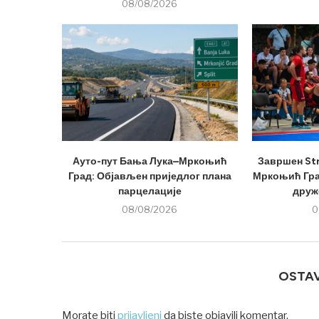
08/08/2026
Ауто-пут Бања Лука–Мркоњић
Завршен Str
Град: Објављен приједлог плана
Мркоњић Град
парцелације
друже
08/08/2026
0
OSTA
Morate biti
prijavljeni
da biste objavili komentar.