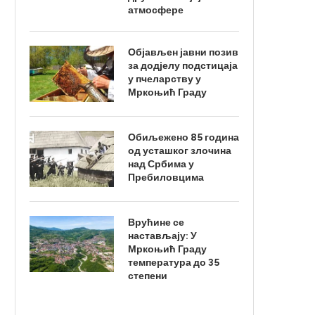
атмосфере
Објављен јавни позив
за додјелу подстицаја
у пчеларству у
Мркоњић Граду
Обиљежено 85 година
од усташког злочина
над Србима у
Пребиловцима
Врућине се
настављају: У
Мркоњић Граду
температура до 35
степени