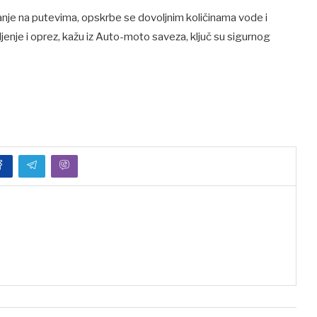
anje na putevima, opskrbe se dovoljnim količinama vode i
ljenje i oprez, kažu iz Auto-moto saveza, ključ su sigurnog