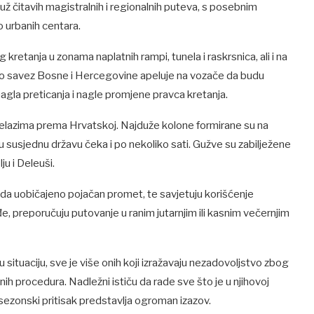
už čitavih magistralnih i regionalnih puteva, s posebnim
o urbanih centara.
 kretanja u zonama naplatnih rampi, tunela i raskrsnica, ali i na
to savez Bosne i Hercegovine apeluje na vozače da budu
 nagla preticanja i nagle promjene pravca kretanja.
prelazima prema Hrvatskoj. Najduže kolone formirane su na
az u susjednu državu čeka i po nekoliko sati. Gužve su zabilježene
u i Deleuši.
nda uobičajeno pojačan promet, te savjetuju korišćenje
e, preporučuju putovanje u ranim jutarnjim ili kasnim večernjim
situaciju, sve je više onih koji izražavaju nezadovoljstvo zbog
ih procedura. Nadležni ističu da rade sve što je u njihovoj
da sezonski pritisak predstavlja ogroman izazov.