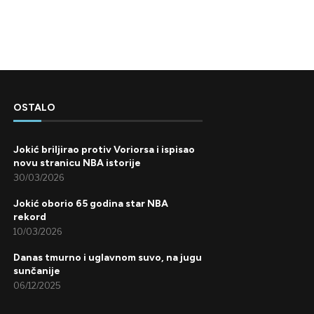
OSTALO
Jokić briljirao protiv Voriorsa i ispisao
novu stranicu NBA istorije
30/03/2026
Jokić oborio 65 godina star NBA
rekord
10/03/2026
Danas tmurno i uglavnom suvo, na jugu
sunčanije
06/12/2025