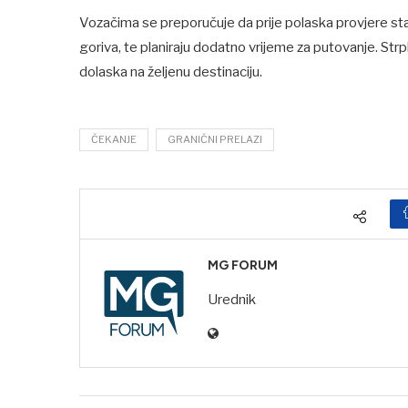
Vozačima se preporučuje da prije polaska provjere st
goriva, te planiraju dodatno vrijeme za putovanje. Strp
dolaska na željenu destinaciju.
ČEKANJE
GRANIČNI PRELAZI
MG FORUM
Urednik