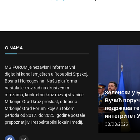
O NAMA
MG FORUM je nezavisni informativni
digitalni kanal smješten u Republici Srpskoj,
Bosna i Hercegovina. Naša platforma
nastala je kroz rad na društvenim
Зеленски у 
mrežama, konkretno kroz razvoj stranice
Вучић поруч
Mrkonjić Grad kroz prošlost, odnosno
подржава те
Mrkonjić Grad Forum, koje su tokom
интегритет 
perioda od 2017. do 2025. godine postale
prepoznatljiv i respektabilni lokalni medij.
08/08/2026