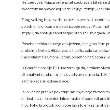
Hercegovini. Pojačan intenzitet saobraćaja bilježi se d
akcentom na pravce koji vode ka jugu zemlje, kao i ok
Zbog velikog broja vozila, dolazi do zastoja i usporenog
pojedinim dionicama gdje se izvode radovi. Auto-mo
strpljivi, da poštuju saobraćajne propise i izbjegavaju
Posebno teška situacija zabilježena je na graničnim 
prelazima Doljani, Bijača, Zupci i Izačić, gdje se na ul
i na prelazima s Crnom Gorom, posebno na Šćepan Polj
Iz Granične policije BiH upozoravaju da je tokom vike
alternativnih prelaza, gdje su zadržavanja manja. Takođ
satima kada su kolone kraće.
Iako većina putnika pokazuje razumijevanje za trenutnu 
nedostatka adekvatne infrastrukture i sporosti graničn
moći kako bi protok ljudi i robe bio što efikasniji, ali 