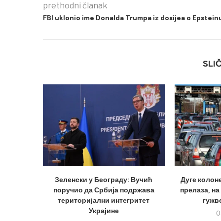
prethodni članak
FBI uklonio ime Donalda Trumpa iz dosijea o Epstein
SLI
Зеленски у Београду: Вучић
Дуге колон
поручио да Србија подржава
прелаза, на
територијални интегритет
гужве
Украјине
0