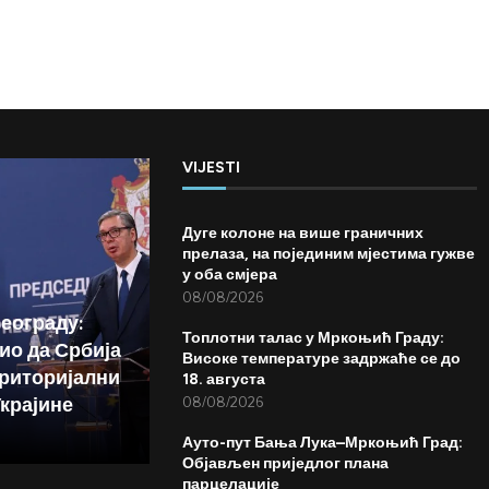
VIJESTI
Дуге колоне на више граничних
прелаза, на појединим мјестима гужве
у оба смјера
08/08/2026
Београду:
Топлотни талас у Мркоњић Граду:
ио да Србија
Високе температуре задржаће се до
риторијални
18. августа
Украјине
08/08/2026
Ауто-пут Бања Лука–Мркоњић Град:
Објављен приједлог плана
парцелације