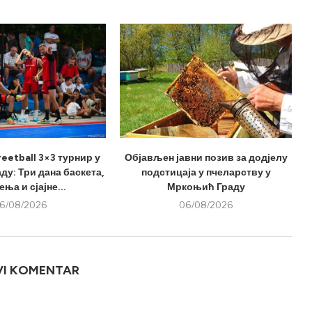
eetball 3×3 турнир у
Објављен јавни позив за додјелу
у: Три дана баскета,
подстицаја у пчеларству у
ња и сјајне...
Мркоњић Граду
6/08/2026
06/08/2026
VI KOMENTAR