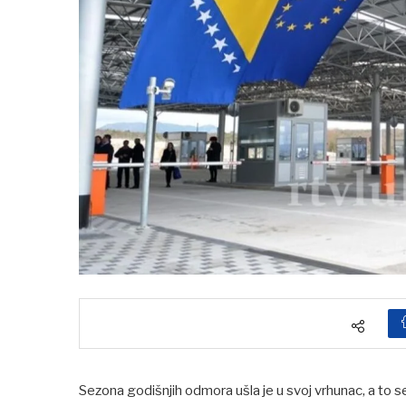
Sezona godišnjih odmora ušla je u svoj vrhunac, a to s