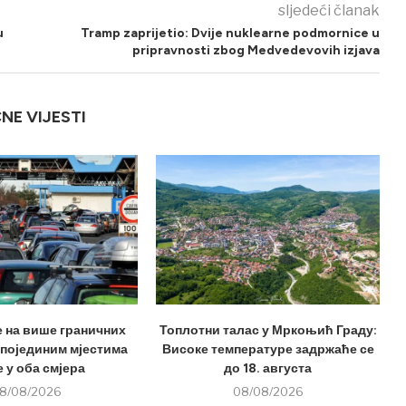
sljedeći članak
u
Tramp zaprijetio: Dvije nuklearne podmornice u
pripravnosti zbog Medvedevovih izjava
ČNE VIJESTI
е на више граничних
Топлотни талас у Мркоњић Граду:
 појединим мјестима
Високе температуре задржаће се
 у оба смјера
до 18. августа
8/08/2026
08/08/2026