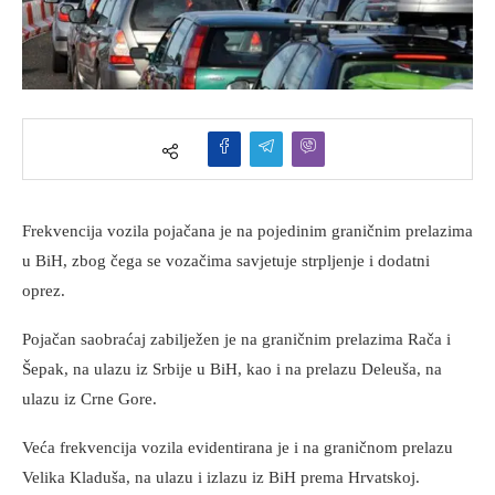
Frekvencija vozila pojačana je na pojedinim graničnim prelazima
u BiH, zbog čega se vozačima savjetuje strpljenje i dodatni
oprez.
Pojačan saobraćaj zabilježen je na graničnim prelazima Rača i
Šepak, na ulazu iz Srbije u BiH, kao i na prelazu Deleuša, na
ulazu iz Crne Gore.
Veća frekvencija vozila evidentirana je i na graničnom prelazu
Velika Kladuša, na ulazu i izlazu iz BiH prema Hrvatskoj.