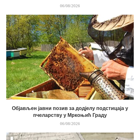
06/08/2026
Објављен јавни позив за додјелу подстицаја у
пчеларству у Мркоњић Граду
06/08/2026