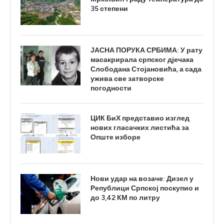
35 степени
ЈАСНА ПОРУКА СРБИМА: У рату
масакрирала српског дјечака
Слободана Стојановића, а сада
ужива све затворске
погодности
ЦИК БиХ представио изглед
нових гласачких листића за
Опште изборе
Нови удар на возаче: Дизел у
Републици Српској поскупио и
до 3,42 КМ по литру