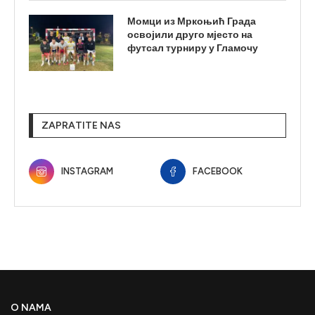
Момци из Мркоњић Града
освојили друго мјесто на
футсал турниру у Гламочу
ZAPRATITE NAS
INSTAGRAM
FACEBOOK
O NAMA