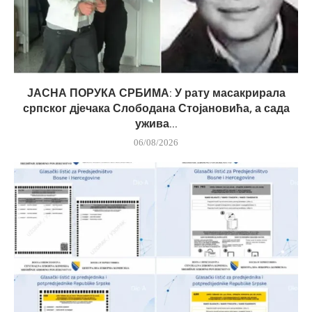
ЈАСНА ПОРУКА СРБИМА: У рату масакрирала
српског дјечака Слободана Стојановића, а сада
ужива...
06/08/2026