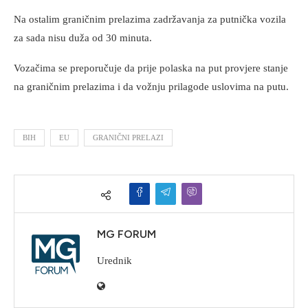
Na ostalim graničnim prelazima zadržavanja za putnička vozila
za sada nisu duža od 30 minuta.
Vozačima se preporučuje da prije polaska na put provjere stanje
na graničnim prelazima i da vožnju prilagode uslovima na putu.
BIH
EU
GRANIČNI PRELAZI
MG FORUM
Urednik