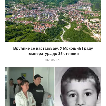
Врућине се настављају: У Мркоњић Граду
температура до 35 степени
06/08/2026