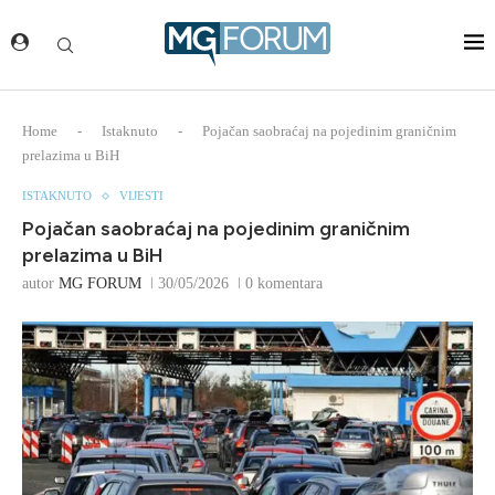
Home
-
Istaknuto
-
Pojačan saobraćaj na pojedinim graničnim
prelazima u BiH
ISTAKNUTO
VIJESTI
Pojačan saobraćaj na pojedinim graničnim
prelazima u BiH
autor
MG FORUM
30/05/2026
0 komentara