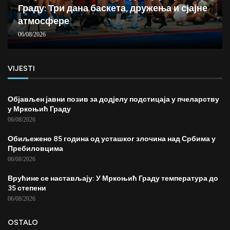
Граду: Три дана баскета, дружења и сјајне
атмосфере
06/08/2026
VIJESTI
Објављен јавни позив за додјелу подстицаја у пчеларству
у Мркоњић Граду
06/08/2026
Обиљежено 85 година од усташког злочина над Србима у
Пребиловцима
06/08/2026
Врућине се настављају: У Мркоњић Граду температура до
35 степени
06/08/2026
OSTALO