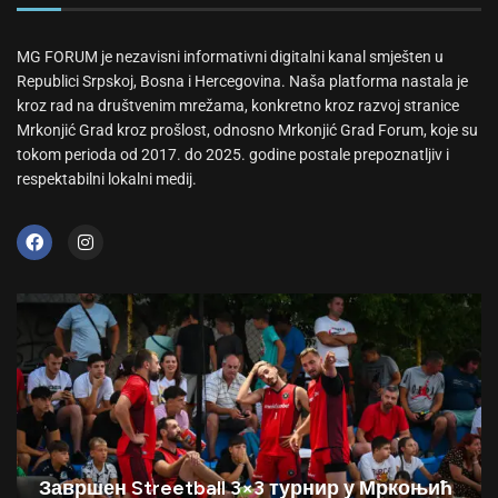
MG FORUM je nezavisni informativni digitalni kanal smješten u
Republici Srpskoj, Bosna i Hercegovina. Naša platforma nastala je
kroz rad na društvenim mrežama, konkretno kroz razvoj stranice
Mrkonjić Grad kroz prošlost, odnosno Mrkonjić Grad Forum, koje su
tokom perioda od 2017. do 2025. godine postale prepoznatljiv i
respektabilni lokalni medij.
Завршен Streetball 3×3 турнир у Мркоњић