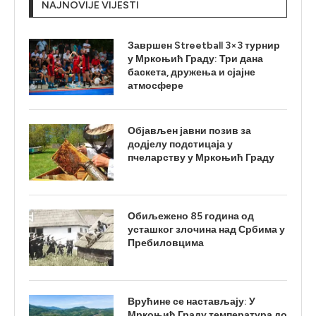
NAJNOVIJE VIJESTI
Завршен Streetball 3×3 турнир
у Мркоњић Граду: Три дана
баскета, дружења и сјајне
атмосфере
Објављен јавни позив за
додјелу подстицаја у
пчеларству у Мркоњић Граду
Обиљежено 85 година од
усташког злочина над Србима у
Пребиловцима
Врућине се настављају: У
Мркоњић Граду температура до