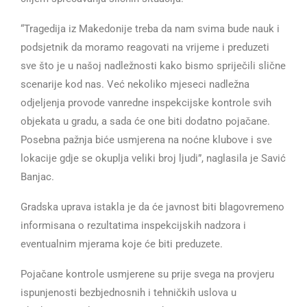
“Tragedija iz Makedonije treba da nam svima bude nauk i
podsjetnik da moramo reagovati na vrijeme i preduzeti
sve što je u našoj nadležnosti kako bismo spriječili slične
scenarije kod nas. Već nekoliko mjeseci nadležna
odjeljenja provode vanredne inspekcijske kontrole svih
objekata u gradu, a sada će one biti dodatno pojačane.
Posebna pažnja biće usmjerena na noćne klubove i sve
lokacije gdje se okuplja veliki broj ljudi”, naglasila je Savić
Banjac.
Gradska uprava istakla je da će javnost biti blagovremeno
informisana o rezultatima inspekcijskih nadzora i
eventualnim mjerama koje će biti preduzete.
Pojačane kontrole usmjerene su prije svega na provjeru
ispunjenosti bezbjednosnih i tehničkih uslova u