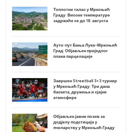
Топлотни талас у Мркоњић
Граду: Високе температуре
задржаће се до 18. августа
Ауто-пут Бања Лука–Мркоњић
Град: Објављен приједлог
плана парцелације
Завршен Streetball 3×3 турнир
у Мркоњић Граду: Три дана
баскета, дружења и сјајне
атмосфере
Објављен јавни позив за
додјелу подстицаја у
пчеларству у Мркоњић Граду