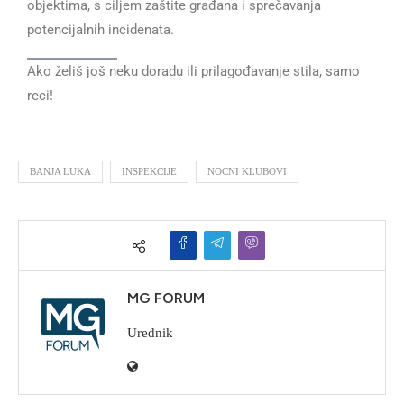
objektima, s ciljem zaštite građana i sprečavanja
potencijalnih incidenata.
Ako želiš još neku doradu ili prilagođavanje stila, samo
reci!
BANJA LUKA
INSPEKCIJE
NOCNI KLUBOVI
MG FORUM
Urednik