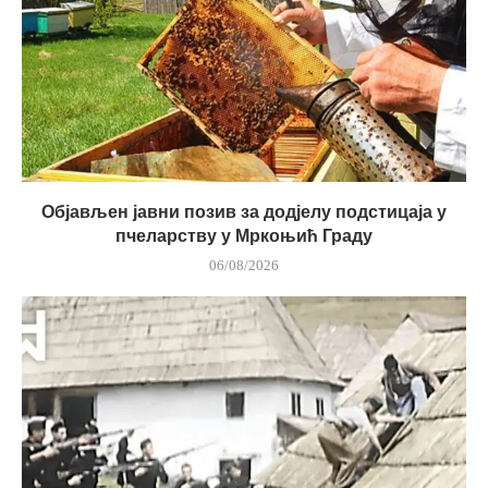
Објављен јавни позив за додјелу подстицаја у
пчеларству у Мркоњић Граду
06/08/2026