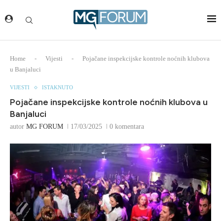
Home
-
Vijesti
-
Pojačane inspekcijske kontrole noćnih klubova
u Banjaluci
VIJESTI
ISTAKNUTO
Pojačane inspekcijske kontrole noćnih klubova u
Banjaluci
autor
MG FORUM
17/03/2025
0 komentara