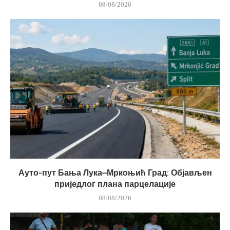
08/08/2026
Ауто-пут Бања Лука–Мркоњић Град: Објављен
приједлог плана парцелације
08/08/2026