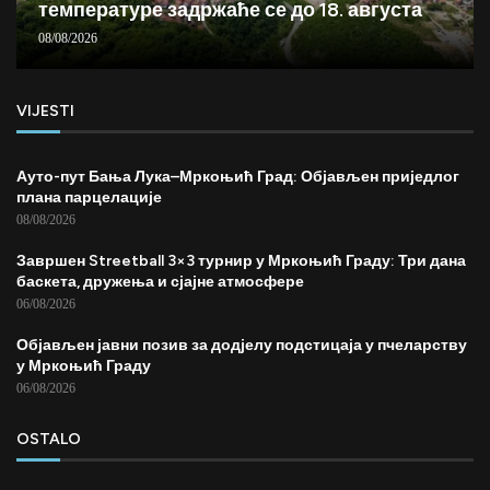
температуре задржаће се до 18. августа
08/08/2026
VIJESTI
Ауто-пут Бања Лука–Мркоњић Град: Објављен приједлог
плана парцелације
08/08/2026
Завршен Streetball 3×3 турнир у Мркоњић Граду: Три дана
баскета, дружења и сјајне атмосфере
06/08/2026
Објављен јавни позив за додјелу подстицаја у пчеларству
у Мркоњић Граду
06/08/2026
OSTALO