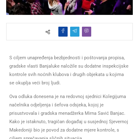
S ciljem unapređenja bezbjednosti i poštovanja propisa,
gradske vlasti Banjaluke naložile su dodatne inspekcijske
kontrole svih noćnih klubova i drugih objekata u kojima
se okuplja veći broj ljudi.
Ova odluka donesena je na redovnoj sjednici Kolegijuma
načelnika odjeljenja i šefova odsjeka, kojoj je
prisustvovala i gradska menadžerka Mirna Savić Banjac.
Kako je istaknuto, tragičan događaj u susjednoj Sjevernoj
Makedoniji bio je povod za dodatne mjere kontrole, s
ciljem sprečavanja sličnih situacija.