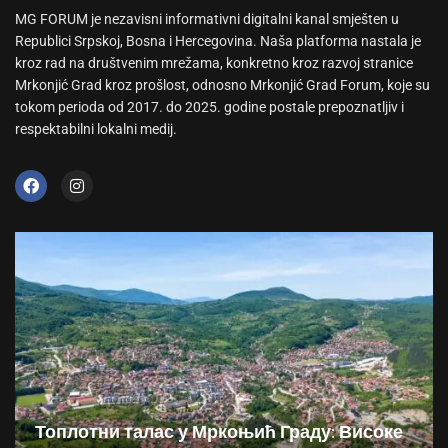
MG FORUM je nezavisni informativni digitalni kanal smješten u
Republici Srpskoj, Bosna i Hercegovina. Naša platforma nastala je
kroz rad na društvenim mrežama, konkretno kroz razvoj stranice
Mrkonjić Grad kroz prošlost, odnosno Mrkonjić Grad Forum, koje su
tokom perioda od 2017. do 2025. godine postale prepoznatljiv i
respektabilni lokalni medij.
Топлотни талас у Мркоњић Граду: Високе