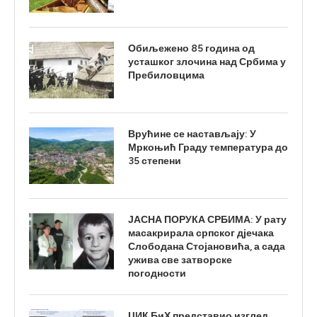
Обиљежено 85 година од
усташког злочина над Србима у
Пребиловцима
Врућине се настављају: У
Мркоњић Граду температура до
35 степени
ЈАСНА ПОРУКА СРБИМА: У рату
масакрирала српског дјечака
Слободана Стојановића, а сада
ужива све затворске
погодности
ЦИК БиХ представио изглед