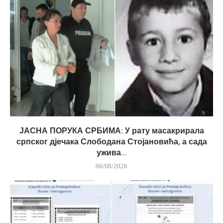
ЈАСНА ПОРУКА СРБИМА: У рату масакрирала
српског дјечака Слободана Стојановића, а сада
ужива...
06/08/2026