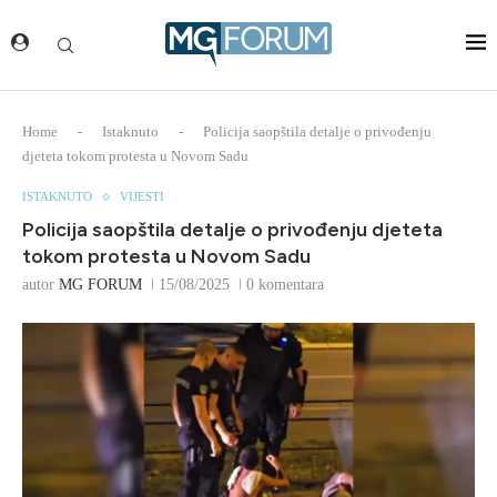
Home
-
Istaknuto
-
Policija saopštila detalje o privođenju
djeteta tokom protesta u Novom Sadu
ISTAKNUTO
VIJESTI
Policija saopštila detalje o privođenju djeteta
tokom protesta u Novom Sadu
autor
MG FORUM
15/08/2025
0 komentara