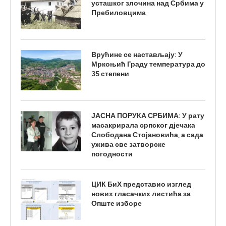
усташког злочина над Србима у
Пребиловцима
Врућине се настављају: У
Мркоњић Граду температура до
35 степени
ЈАСНА ПОРУКА СРБИМА: У рату
масакрирала српског дјечака
Слободана Стојановића, а сада
ужива све затворске
погодности
ЦИК БиХ представио изглед
нових гласачких листића за
Опште изборе