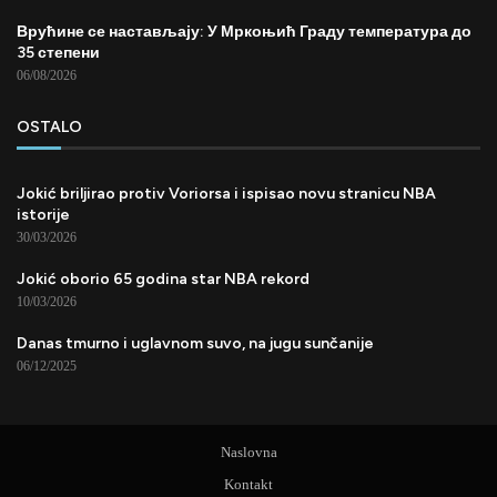
Врућине се настављају: У Мркоњић Граду температура до
35 степени
06/08/2026
OSTALO
Jokić briljirao protiv Voriorsa i ispisao novu stranicu NBA
istorije
30/03/2026
Jokić oborio 65 godina star NBA rekord
10/03/2026
Danas tmurno i uglavnom suvo, na jugu sunčanije
06/12/2025
Naslovna
Kontakt