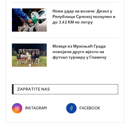
Нови удар на возаче: Дизел у
Републици Српској поскупио и
до 3,42 КМ по литру
Момци из Мркоњић Града
освојили друго мјесто на
футсал турниру у Гламочу
ZAPRATITE NAS
INSTAGRAM
FACEBOOK