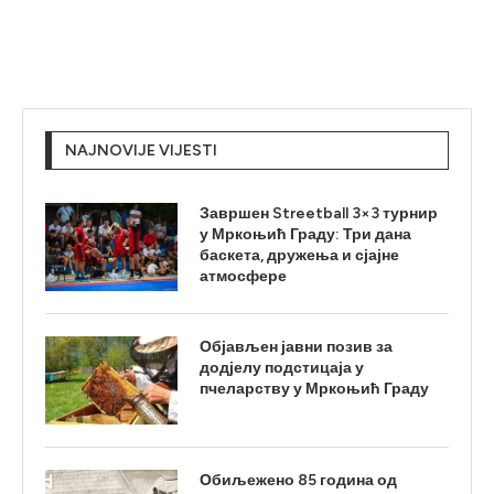
NAJNOVIJE VIJESTI
Завршен Streetball 3×3 турнир
у Мркоњић Граду: Три дана
баскета, дружења и сјајне
атмосфере
Објављен јавни позив за
додјелу подстицаја у
пчеларству у Мркоњић Граду
Обиљежено 85 година од