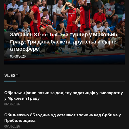
Завршен Streetball 3×3 турнир у Мркоњић
Граду: Три дана баскета, дружења и сјајне
атмосфере
06/08/2026
VIJESTI
Објављен јавни позив за додјелу подстицаја у пчеларству
у Мркоњић Граду
06/08/2026
Обиљежено 85 година од усташког злочина над Србима у
Пребиловцима
06/08/2026