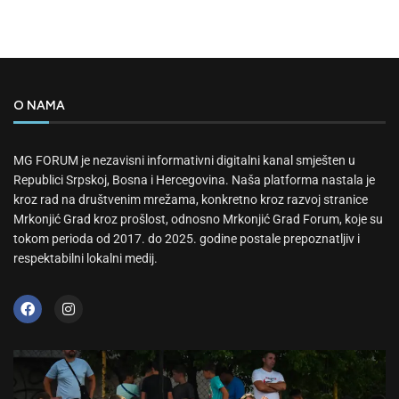
O NAMA
MG FORUM je nezavisni informativni digitalni kanal smješten u
Republici Srpskoj, Bosna i Hercegovina. Naša platforma nastala je
kroz rad na društvenim mrežama, konkretno kroz razvoj stranice
Mrkonjić Grad kroz prošlost, odnosno Mrkonjić Grad Forum, koje su
tokom perioda od 2017. do 2025. godine postale prepoznatljiv i
respektabilni lokalni medij.