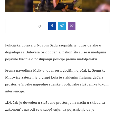
Policijska uprava u Novom Sadu saopštila je jutros detalje o
događaju sa Bulevara oslobođenja, nakon što su se u medijima
pojavile tvrdnje o postupanju policije prema maloljetniku.
Prema navodima MUP-a, dvanaestogodišnji dječak iz Sremske
Mitrovice zatečen je u grupi koja je staklenim flašama gađala
prostorije Srpske napredne stranke i policijske službenike tokom
intervencije.
„Dječak je doveden u službene prostorije na način u skladu sa
zakonom“, navodi se u saopštenju, uz pojašnjenje da je