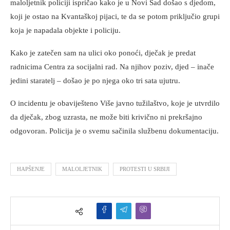
maloljetnik policiji ispričao kako je u Novi Sad došao s djedom,
koji je ostao na Kvantaškoj pijaci, te da se potom priključio grupi
koja je napadala objekte i policiju.
Kako je zatečen sam na ulici oko ponoći, dječak je predat
radnicima Centra za socijalni rad. Na njihov poziv, djed – inače
jedini staratelj – došao je po njega oko tri sata ujutru.
O incidentu je obaviješteno Više javno tužilaštvo, koje je utvrdilo
da dječak, zbog uzrasta, ne može biti krivično ni prekršajno
odgovoran. Policija je o svemu sačinila službenu dokumentaciju.
HAPŠENJE
MALOLJETNIK
PROTESTI U SRBIJI