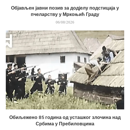
Објављен јавни позив за додјелу подстицаја у
пчеларству у Мркоњић Граду
06/08/2026
Обиљежено 85 година од усташког злочина над
Србима у Пребиловцима