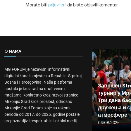
Morate biti
prijavljeni
da biste objavili komentar.
O NAMA
MG FORUM je nezavisni informativni
digitalni kanal smješten u Republici Srpskoj,
Bosna i Hercegovina. Naša platforma
Завршен Stre
nastala je kroz rad na društvenim
турнир у Мр
mrežama, konkretno kroz razvoj stranice
Три дана бас
Mrkonjić Grad kroz prošlost, odnosno
дружења и с
Mrkonjić Grad Forum, koje su tokom
атмосфере
perioda od 2017. do 2025. godine postale
prepoznatljiv i respektabilni lokalni medij.
06/08/2026