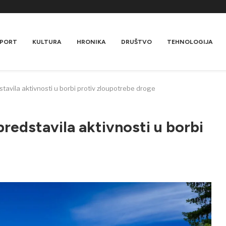
PORT
KULTURA
HRONIKA
DRUŠTVO
TEHNOLOGIJA
stavila aktivnosti u borbi protiv zloupotrebe droge
predstavila aktivnosti u borbi