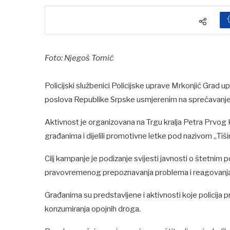
Foto: Njegoš Tomić
Policijski službenici Policijske uprave Mrkonjić Grad 
poslova Republike Srpske usmjerenim na sprečavanje
Aktivnost je organizovana na Trgu kralja Petra Prvog K
građanima i dijelili promotivne letke pod nazivom „Tišin
Cilj kampanje je podizanje svijesti javnosti o štetnim
pravovremenog prepoznavanja problema i reagovanja po
Građanima su predstavljene i aktivnosti koje policija 
konzumiranja opojnih droga.