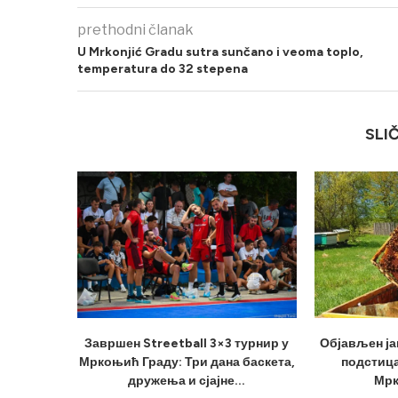
prethodni članak
U Mrkonjić Gradu sutra sunčano i veoma toplo,
temperatura do 32 stepena
SLI
Завршен Streetball 3×3 турнир у
Објављен ја
Мркоњић Граду: Три дана баскета,
подстица
дружења и сјајне...
Мрк