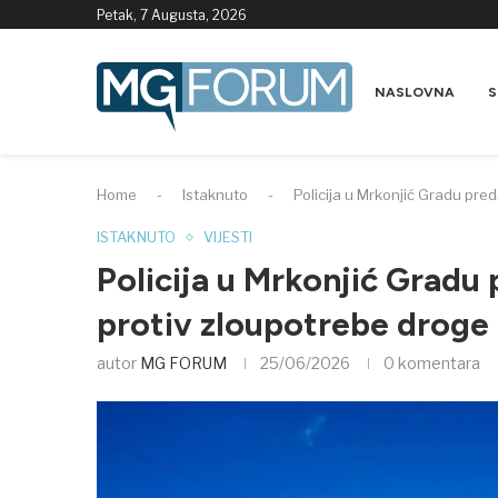
Petak, 7 Augusta, 2026
NASLOVNA
S
Home
-
Istaknuto
-
Policija u Mrkonjić Gradu pred
ISTAKNUTO
VIJESTI
Policija u Mrkonjić Gradu 
protiv zloupotrebe droge
autor
MG FORUM
25/06/2026
0 komentara