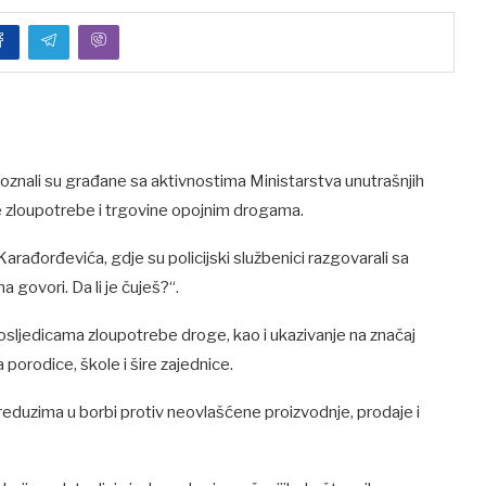
upoznali su građane sa aktivnostima Ministarstva unutrašnjih
 zloupotrebe i trgovine opojnim drogama.
arađorđevića, gdje su policijski službenici razgovarali sa
a govori. Da li je čuješ?“.
 posljedicama zloupotrebe droge, kao i ukazivanje na značaj
rodice, škole i šire zajednice.
preduzima u borbi protiv neovlašćene proizvodnje, prodaje i