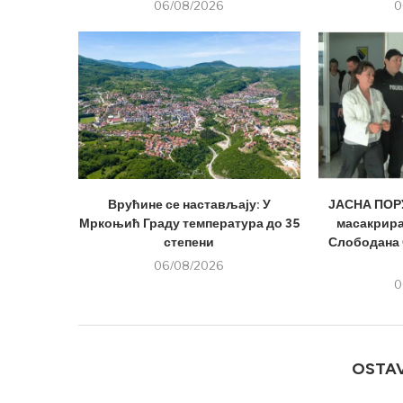
06/08/2026
0
Врућине се настављају: У
ЈАСНА ПОРУ
Мркоњић Граду температура до 35
масакрира
степени
Слободана 
06/08/2026
0
OSTA