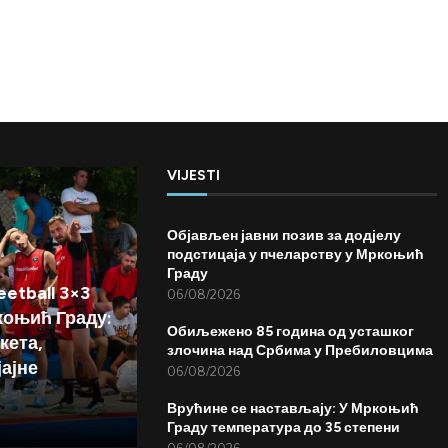
VIJESTI
Објављен јавни позив за додјелу
подстицаја у пчеларству у Мркоњић
Граду
etball 3×3
06/08/2026
коњић Граду:
Обиљежено 85 година од усташког
кета,
злочина над Србима у Пребиловцима
јајне
06/08/2026
Врућине се настављају: У Мркоњић
Граду температура до 35 степени