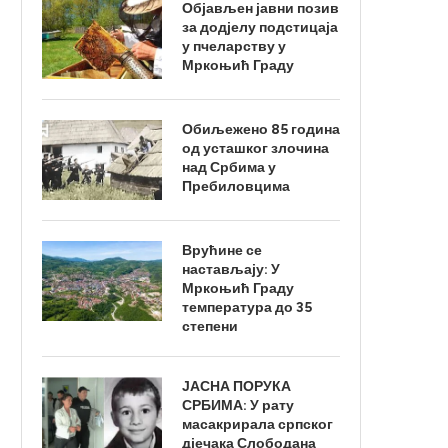
Објављен јавни позив
за додјелу подстицаја
у пчеларству у
Мркоњић Граду
Обиљежено 85 година
од усташког злочина
над Србима у
Пребиловцима
Врућине се
настављају: У
Мркоњић Граду
температура до 35
степени
ЈАСНА ПОРУКА
СРБИМА: У рату
масакрирала српског
дјечака Слободана