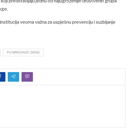
 koji predstavljaju jednu od najugroženijih društvenih grupa
oge.
h institucija veoma važna za uspješnu prevenciju i suzbijanje
PU MRKONJIĆ GRAD