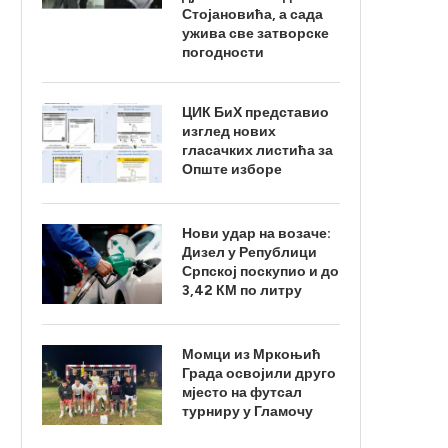
Стојановића, а сада
ужива све затворске
погодности
ЦИК БиХ представио
изглед нових
гласачких листића за
Опште изборе
Нови удар на возаче:
Дизел у Републици
Српској поскупио и до
3,42 КМ по литру
Момци из Мркоњић
Града освојили друго
мјесто на футсал
турниру у Гламочу