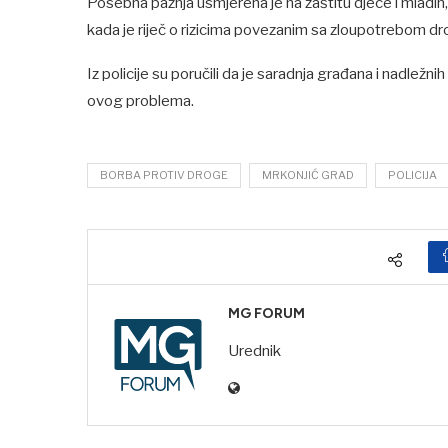
Posebna pažnja usmjerena je na zaštitu djece i mladih,
kada je riječ o rizicima povezanim sa zloupotrebom dr
Iz policije su poručili da je saradnja građana i nadležni
ovog problema.
BORBA PROTIV DROGE
MRKONJIĆ GRAD
POLICIJA
MG FORUM
Urednik