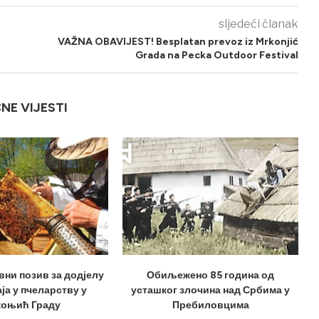
sljedeći članak
VAŽNA OBAVIJEST! Besplatan prevoz iz Mrkonjić
Grada na Pecka Outdoor Festival
ČNE VIJESTI
вни позив за додјелу
Обиљежено 85 година од
ја у пчеларству у
усташког злочина над Србима у
оњић Граду
Пребиловцима