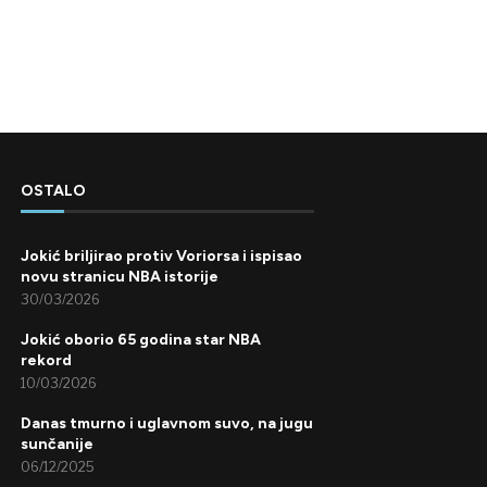
OSTALO
Jokić briljirao protiv Voriorsa i ispisao
novu stranicu NBA istorije
30/03/2026
Jokić oborio 65 godina star NBA
rekord
10/03/2026
Danas tmurno i uglavnom suvo, na jugu
sunčanije
06/12/2025