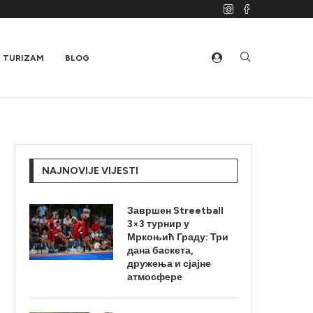
TURIZAM
BLOG
NAJNOVIJE VIJESTI
Завршен Streetball
3×3 турнир у
Мркоњић Граду: Три
дана баскета,
дружења и сјајне
атмосфере