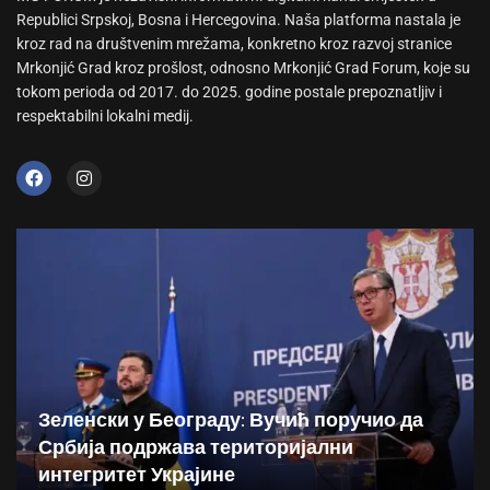
Republici Srpskoj, Bosna i Hercegovina. Naša platforma nastala je
kroz rad na društvenim mrežama, konkretno kroz razvoj stranice
Mrkonjić Grad kroz prošlost, odnosno Mrkonjić Grad Forum, koje su
tokom perioda od 2017. do 2025. godine postale prepoznatljiv i
respektabilni lokalni medij.
Зеленски у Београду: Вучић поручио да
Србија подржава територијални
интегритет Украјине