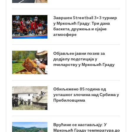
Завршен Streetball 3×3 турнир
у Мркоњић Граду: Три дана
баскета, дружења и сјајне
атмосфере
Објављен јавни позив за
додјелу подстицаја у
пчеларству у Мркоњић Граду
Обиљежено 85 година од
усташког злочина над Србима у
Пребиловцима
Врућине се настављају: У
Мркоњић Граду температура до