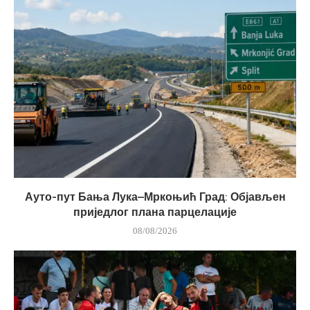
Ауто-пут Бања Лука–Мркоњић Град: Објављен
приједлог плана парцелације
08/08/2026