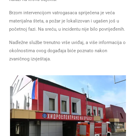
Brzom intervencijom vatrogasaca spriječena je veća
materijalna šteta, a požar je lokalizovan i ugašen još u
početnoj fazi. Na sreću, u incidentu nije bilo povrijeđenih.
Nadležne službe trenutno vrše uviđaj, a više informacija o
okolnostima ovog događaja biće poznato nakon
zvaničnog izvještaja.