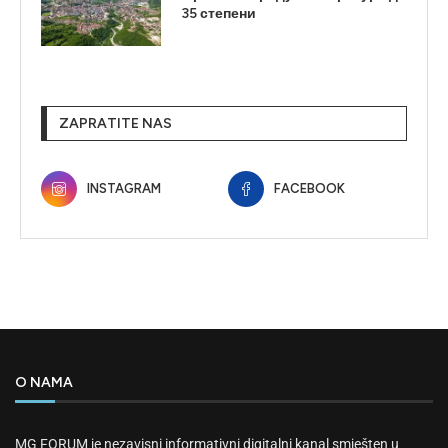
35 степени
ZAPRATITE NAS
INSTAGRAM
FACEBOOK
O NAMA
MG FORUM je nezavisni informativni digitalni kanal smješten u