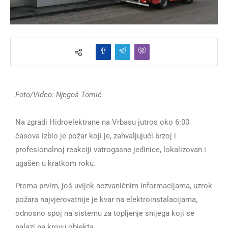
Foto/Video: Njegoš Tomić
Na zgradi Hidroelektrane na Vrbasu jutros oko 6:00
časova izbio je požar koji je, zahvaljujući brzoj i
profesionalnoj reakciji vatrogasne jedinice, lokalizovan i
ugašen u kratkom roku.
Prema prvim, još uvijek nezvaničnim informacijama, uzrok
požara najvjerovatnije je kvar na elektroinstalacijama,
odnosno spoj na sistemu za topljenje snijega koji se
nalazi na krovu objekta.