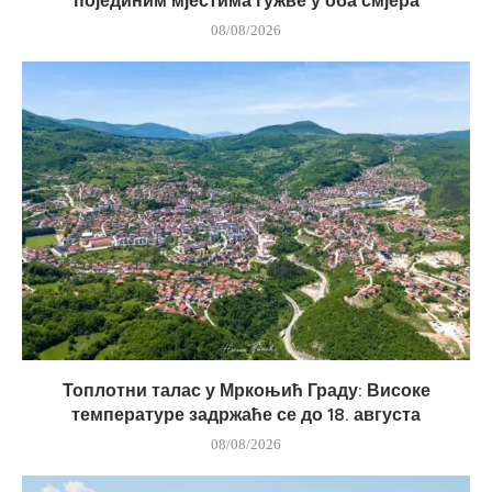
појединим мјестима гужве у оба смјера
08/08/2026
Топлотни талас у Мркоњић Граду: Високе
температуре задржаће се до 18. августа
08/08/2026