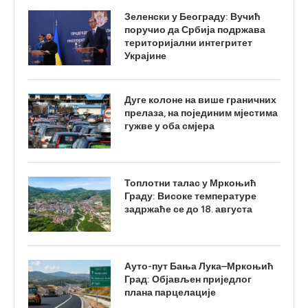
Зеленски у Београду: Вучић
поручио да Србија подржава
територијални интегритет
Украјине
Дуге колоне на више граничних
прелаза, на појединим мјестима
гужве у оба смјера
Топлотни талас у Мркоњић
Граду: Високе температуре
задржаће се до 18. августа
Ауто-пут Бања Лука–Мркоњић
Град: Објављен приједлог
плана парцелације