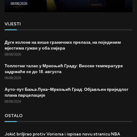
08/08/2026
VIJESTI
Дуге колоне на више граничних прелаза, на појединим
мјестима гужве у оба смјера
08/08/2026
Топлотни талас у Мркоњић Граду: Високе температуре
задржаће се до 18. августа
08/08/2026
Ауто-пут Бања Лука–Мркоњић Град: Објављен приједлог
плана парцелације
08/08/2026
OSTALO
Jokić briljirao protiv Voriorsa i ispisao novu stranicu NBA