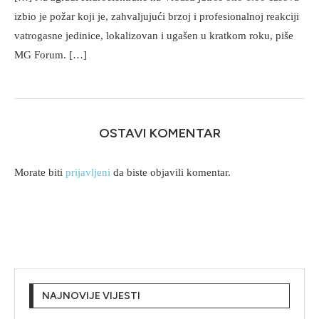
izbio je požar koji je, zahvaljujući brzoj i profesionalnoj reakciji
vatrogasne jedinice, lokalizovan i ugašen u kratkom roku, piše
MG Forum. […]
OSTAVI KOMENTAR
Morate biti
prijavljeni
da biste objavili komentar.
NAJNOVIJE VIJESTI