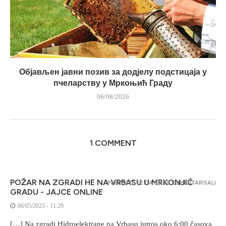
Објављен јавни позив за додјелу подстицаја у
пчеларству у Мркоњић Граду
06/08/2026
1 COMMENT
POŽAR NA ZGRADI HE NA VRBASU U MRKONJIĆ
PRIJAVITE SE DA BISTE KOMENTARISALI
GRADU - JAJCE ONLINE
06/05/2025 - 11:29
[…] Na zgradi Hidroelektrane na Vrbasu jutros oko 6:00 časova