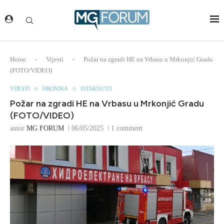
Home
-
Vijesti
-
Požar na zgradi HE na Vrbasu u Mrkonjić Gradu
(FOTO/VIDEO)
VIJESTI
HRONIKA
ISTAKNUTO
Požar na zgradi HE na Vrbasu u Mrkonjić Gradu
(FOTO/VIDEO)
autor
MG FORUM
06/05/2025
1 comment