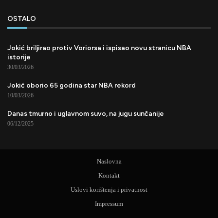
OSTALO
Jokić briljirao protiv Voriorsa i ispisao novu stranicu NBA
istorije
30/03/2026
Jokić oborio 65 godina star NBA rekord
10/03/2026
Danas tmurno i uglavnom suvo, na jugu sunčanije
06/12/2025
Naslovna
Kontakt
Uslovi korištenja i privatnost
Impressum