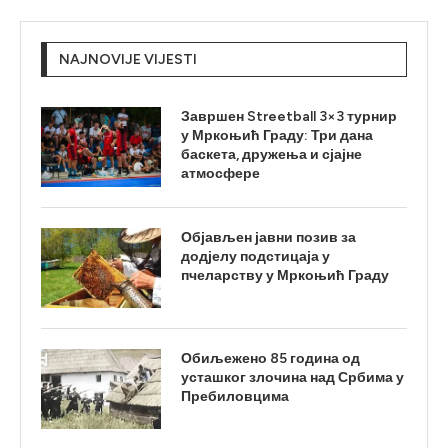
NAJNOVIJE VIJESTI
Завршен Streetball 3×3 турнир
у Мркоњић Граду: Три дана
баскета, дружења и сјајне
атмосфере
Објављен јавни позив за
додјелу подстицаја у
пчеларству у Мркоњић Граду
Обиљежено 85 година од
усташког злочина над Србима у
Пребиловцима