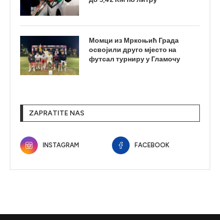
Момци из Мркоњић Града
освојили друго мјесто на
футсал турниру у Гламочу
ZAPRATITE NAS
INSTAGRAM
FACEBOOK