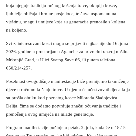
koja njeguje tradiciju ručnog košenja trave, okuplja kosce,
ljubitelje običaja i brojne posjetioce, te čuva uspomenu na
vještinu, snagu i umijeće koje su generacije prenosile s koljena
na koljeno.
Svi zainteresovani kosci mogu se prijaviti najkasnije do 16. juna
2026. godine u prostorijama Agencije za privredni razvoj opštine
Mrkonjić Grad, u Ulici Svetog Save 66, ili putem telefona
050/214-257.
Posebnost ovogodišnje manifestacije biće premijerno takmičenje
djece u ručnom košenju trave. U njemu će učestvovati djeca koja
su prošla obuku kod poznatog kosce Milorada Sladojevića
Đelija, čime se dodatno potvrđuje značaj očuvanja tradicije i
prenošenja ovog umijeća na mlađe generacije.
Program manifestacije počinje u petak, 3. jula, kada će u 18.15
časova na Trgu srpske vojske biti održana Kosačka smotra