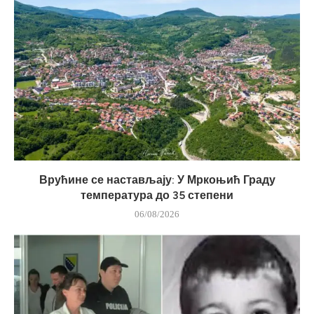
Врућине се настављају: У Мркоњић Граду
температура до 35 степени
06/08/2026