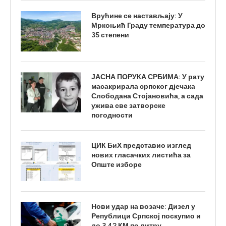
Врућине се настављају: У
Мркоњић Граду температура до
35 степени
ЈАСНА ПОРУКА СРБИМА: У рату
масакрирала српског дјечака
Слободана Стојановића, а сада
ужива све затворске
погодности
ЦИК БиХ представио изглед
нових гласачких листића за
Опште изборе
Нови удар на возаче: Дизел у
Републици Српској поскупио и
до 3,42 КМ по литру