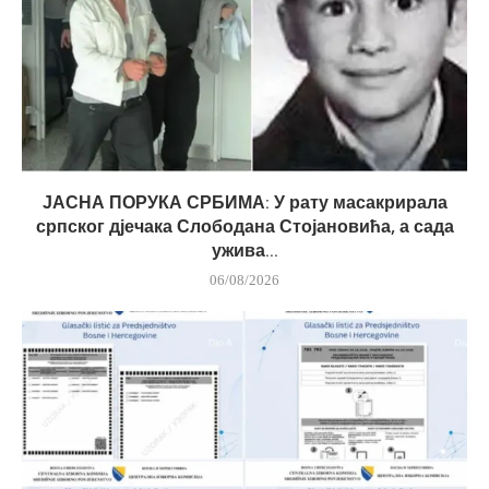
ЈАСНА ПОРУКА СРБИМА: У рату масакрирала
српског дјечака Слободана Стојановића, а сада
ужива...
06/08/2026