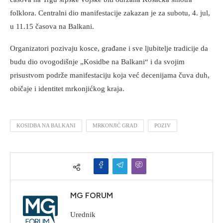
folklora. Centralni dio manifestacije zakazan je za subotu, 4. jul,
u 11.15 časova na Balkani.
Organizatori pozivaju kosce, građane i sve ljubitelje tradicije da
budu dio ovogodišnje „Kosidbe na Balkani“ i da svojim
prisustvom podrže manifestaciju koja već decenijama čuva duh,
običaje i identitet mrkonjićkog kraja.
KOSIDBA NA BALKANI
MRKONJIĆ GRAD
POZIV
MG FORUM
Urednik