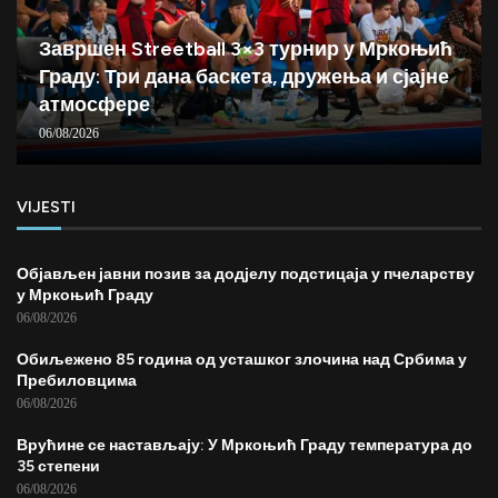
Завршен Streetball 3×3 турнир у Мркоњић
Граду: Три дана баскета, дружења и сјајне
атмосфере
06/08/2026
VIJESTI
Објављен јавни позив за додјелу подстицаја у пчеларству
у Мркоњић Граду
06/08/2026
Обиљежено 85 година од усташког злочина над Србима у
Пребиловцима
06/08/2026
Врућине се настављају: У Мркоњић Граду температура до
35 степени
06/08/2026