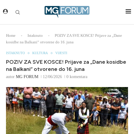
Home
-
Istaknuto
-
POZIV ZA SVE KOSCE! Prijave za „Dane
kosidbe na Balkani“ otvorene do 16. juna
ISTAKNUTO
KULTURA
VIJESTI
POZIV ZA SVE KOSCE! Prijave za „Dane kosidbe
na Balkani“ otvorene do 16. juna
autor
MG FORUM
12/06/2026
0 komentara