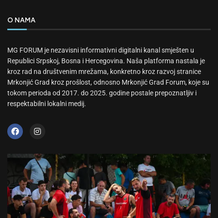
O NAMA
MG FORUM je nezavisni informativni digitalni kanal smješten u
Republici Srpskoj, Bosna i Hercegovina. Naša platforma nastala je
kroz rad na društvenim mrežama, konkretno kroz razvoj stranice
Mrkonjić Grad kroz prošlost, odnosno Mrkonjić Grad Forum, koje su
tokom perioda od 2017. do 2025. godine postale prepoznatljiv i
respektabilni lokalni medij.