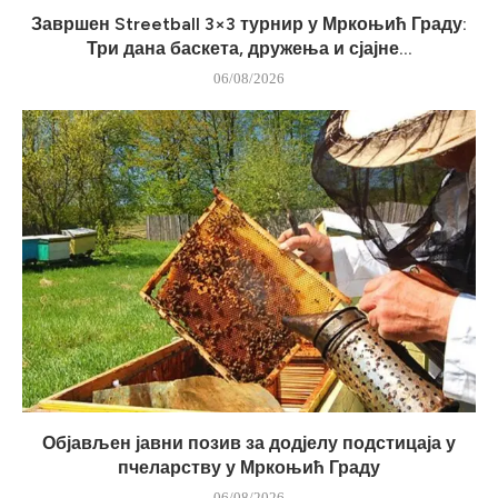
Завршен Streetball 3×3 турнир у Мркоњић Граду:
Три дана баскета, дружења и сјајне...
06/08/2026
Објављен јавни позив за додјелу подстицаја у
пчеларству у Мркоњић Граду
06/08/2026