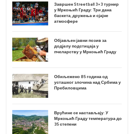
Завршен Streetball 3×3 турнир
у Мркоњић Граду: Три дана
баскета, дружења и сјајне
атмосфере
Објављен јавни позив за
додјелу подстицаја у
пчеларству у Мркоњић Граду
Обиљежено 85 година од
усташког злочина над Србима у
Пребиловцима
Врућине се настављају: У
Мркоњић Граду температура до
35 степени