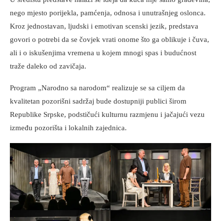
nego mjesto porijekla, pamćenja, odnosa i unutrašnjeg oslonca.
Kroz jednostavan, ljudski i emotivan scenski jezik, predstava
govori o potrebi da se čovjek vrati onome što ga oblikuje i čuva,
ali i o iskušenjima vremena u kojem mnogi spas i budućnost
traže daleko od zavičaja.
Program „Narodno sa narodom“ realizuje se sa ciljem da
kvalitetan pozorišni sadržaj bude dostupniji publici širom
Republike Srpske, podstičući kulturnu razmjenu i jačajući vezu
između pozorišta i lokalnih zajednica.