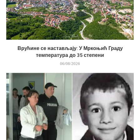
Врућине се настављају: У Мркоњић Граду
температура до 35 степени
06/08/2026