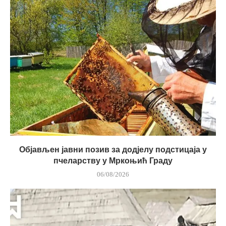
Објављен јавни позив за додјелу подстицаја у
пчеларству у Мркоњић Граду
06/08/2026