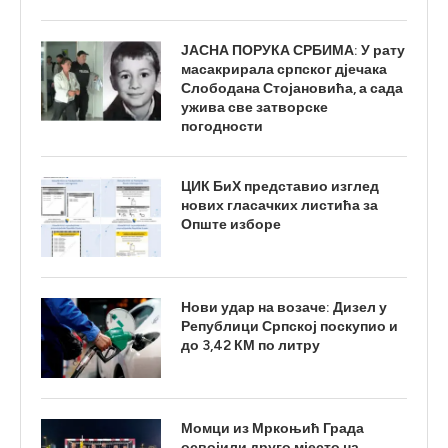
ЈАСНА ПОРУКА СРБИМА: У рату
масакрирала српског дјечака
Слободана Стојановића, а сада
ужива све затворске
погодности
ЦИК БиХ представио изглед
нових гласачких листића за
Опште изборе
Нови удар на возаче: Дизел у
Републици Српској поскупио и
до 3,42 КМ по литру
Момци из Мркоњић Града
освојили друго мјесто на