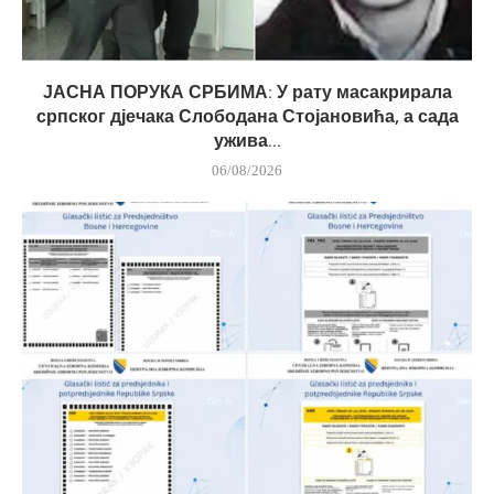
ЈАСНА ПОРУКА СРБИМА: У рату масакрирала
српског дјечака Слободана Стојановића, а сада
ужива...
06/08/2026