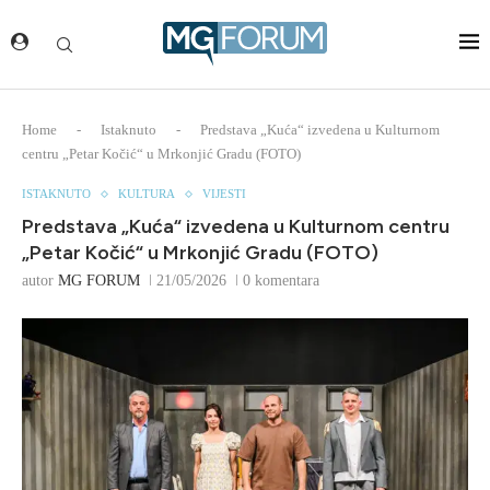
Home
-
Istaknuto
-
Predstava „Kuća“ izvedena u Kulturnom
centru „Petar Kočić“ u Mrkonjić Gradu (FOTO)
ISTAKNUTO
KULTURA
VIJESTI
Predstava „Kuća“ izvedena u Kulturnom centru
„Petar Kočić“ u Mrkonjić Gradu (FOTO)
autor
MG FORUM
21/05/2026
0 komentara