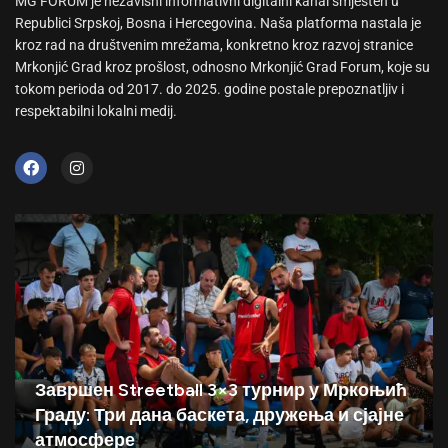
MG FORUM je nezavisni informativni digitalni kanal smješten u
Republici Srpskoj, Bosna i Hercegovina. Naša platforma nastala je
kroz rad na društvenim mrežama, konkretno kroz razvoj stranice
Mrkonjić Grad kroz prošlost, odnosno Mrkonjić Grad Forum, koje su
tokom perioda od 2017. do 2025. godine postale prepoznatljiv i
respektabilni lokalni medij.
Завршен Streetball 3×3 турнир у Мркоњић
Граду: Три дана баскета, дружења и сјајне
атмосфере