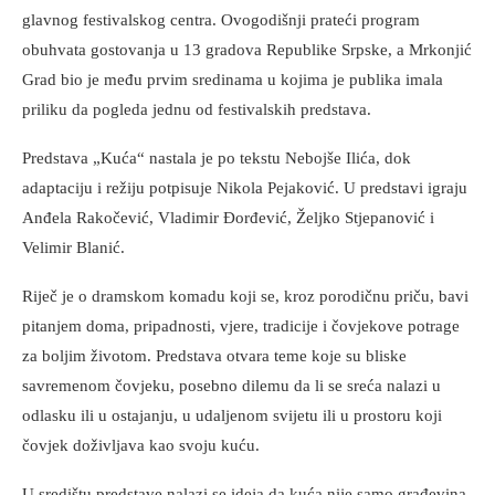
glavnog festivalskog centra. Ovogodišnji prateći program
obuhvata gostovanja u 13 gradova Republike Srpske, a Mrkonjić
Grad bio je među prvim sredinama u kojima je publika imala
priliku da pogleda jednu od festivalskih predstava.
Predstava „Kuća“ nastala je po tekstu Nebojše Ilića, dok
adaptaciju i režiju potpisuje Nikola Pejaković. U predstavi igraju
Anđela Rakočević, Vladimir Đorđević, Željko Stjepanović i
Velimir Blanić.
Riječ je o dramskom komadu koji se, kroz porodičnu priču, bavi
pitanjem doma, pripadnosti, vjere, tradicije i čovjekove potrage
za boljim životom. Predstava otvara teme koje su bliske
savremenom čovjeku, posebno dilemu da li se sreća nalazi u
odlasku ili u ostajanju, u udaljenom svijetu ili u prostoru koji
čovjek doživljava kao svoju kuću.
U središtu predstave nalazi se ideja da kuća nije samo građevina,