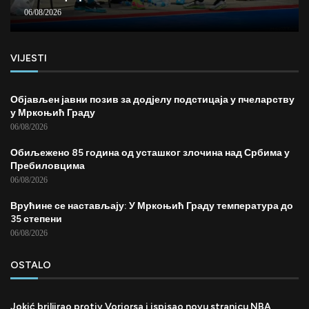
06/08/2026
VIJESTI
Објављен јавни позив за додјелу подстицаја у пчеларству
у Мркоњић Граду
06/08/2026
Обиљежено 85 година од усташког злочина над Србима у
Пребиловцима
06/08/2026
Врућине се настављају: У Мркоњић Граду температура до
35 степени
06/08/2026
OSTALO
Jokić briljirao protiv Voriorsa i ispisao novu stranicu NBA