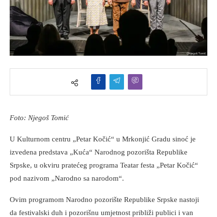
Foto: Njegoš Tomić
U Kulturnom centru „Petar Kočić“ u Mrkonjić Gradu sinoć je
izvedena predstava „Kuća“ Narodnog pozorišta Republike
Srpske, u okviru pratećeg programa Teatar festa „Petar Kočić“
pod nazivom „Narodno sa narodom“.
Ovim programom Narodno pozorište Republike Srpske nastoji
da festivalski duh i pozorišnu umjetnost približi publici i van