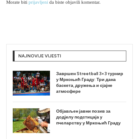
Morate biti
prijavljeni
da biste objavili komentar.
NAJNOVIJE VIJESTI
Завршен Streetball 3×3 турнир
у Мркоњић Граду: Три дана
баскета, дружења и сјајне
атмосфере
Објављен јавни позив за
додјелу подстицаја у
пчеларству у Мркоњић Граду