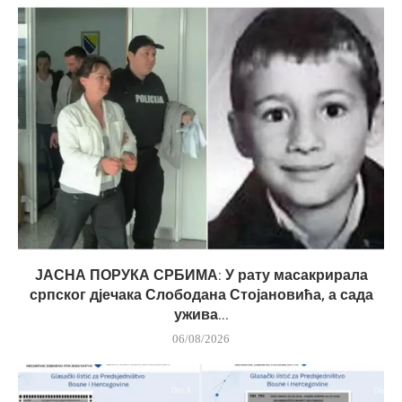
ЈАСНА ПОРУКА СРБИМА: У рату масакрирала
српског дјечака Слободана Стојановића, а сада
ужива...
06/08/2026