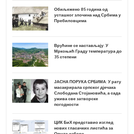
Обиљежено 85 година од
усташког злочина над Србима у
Пребиловцима
Врућине се настављају: У
Мркоњић Граду температура до
35 степени
ЈАСНА ПОРУКА СРБИМА: У рату
масакрирала српског дјечака
Слободана Стојановића, а сада
ужива све затворске
погодности
ЦИК БиХ представио изглед
нових гласачких листића за
Опште изборе