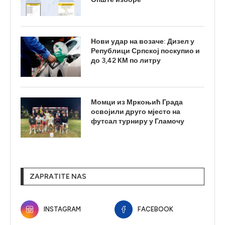
Нови удар на возаче: Дизел у
Републици Српској поскупио и
до 3,42 КМ по литру
Момци из Мркоњић Града
освојили друго мјесто на
футсал турниру у Гламочу
ZAPRATITE NAS
INSTAGRAM
FACEBOOK