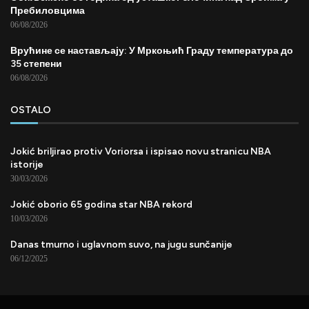
Пребиловцима
06/08/2026
Врућине се настављају: У Мркоњић Граду температура до
35 степени
06/08/2026
OSTALO
Jokić briljirao protiv Voriorsa i ispisao novu stranicu NBA
istorije
30/03/2026
Jokić oborio 65 godina star NBA rekord
10/03/2026
Danas tmurno i uglavnom suvo, na jugu sunčanije
06/12/2025