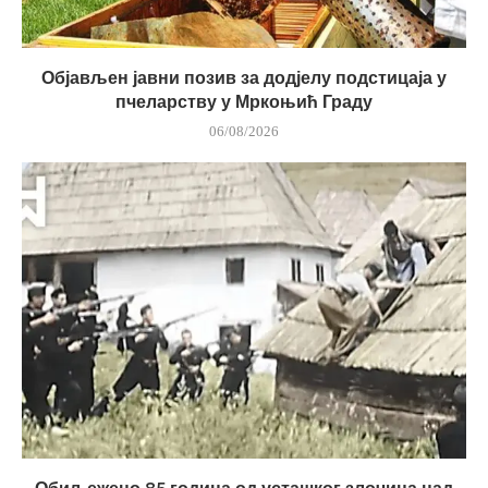
Објављен јавни позив за додјелу подстицаја у
пчеларству у Мркоњић Граду
06/08/2026