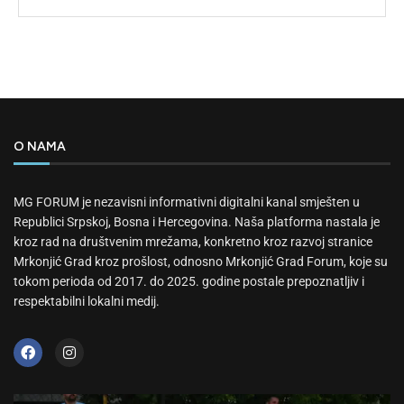
O NAMA
MG FORUM je nezavisni informativni digitalni kanal smješten u
Republici Srpskoj, Bosna i Hercegovina. Naša platforma nastala je
kroz rad na društvenim mrežama, konkretno kroz razvoj stranice
Mrkonjić Grad kroz prošlost, odnosno Mrkonjić Grad Forum, koje su
tokom perioda od 2017. do 2025. godine postale prepoznatljiv i
respektabilni lokalni medij.