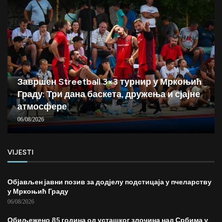
Завршен Streetball 3×3 турнир у Мркоњић
Граду: Три дана баскета, дружења и сјајне
атмосфере
06/08/2026
VIJESTI
Објављен јавни позив за додјелу подстицаја у пчеларству
у Мркоњић Граду
06/08/2026
Обиљежено 85 година од усташког злочина над Србима у