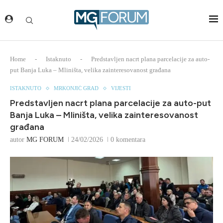
Home
-
Istaknuto
-
Predstavljen nacrt plana parcelacije za auto-
put Banja Luka – Mliništa, velika zainteresovanost građana
ISTAKNUTO
MRKONJIĆ GRAD
VIJESTI
Predstavljen nacrt plana parcelacije za auto-put
Banja Luka – Mliništa, velika zainteresovanost
građana
autor
MG FORUM
24/02/2026
0 komentara