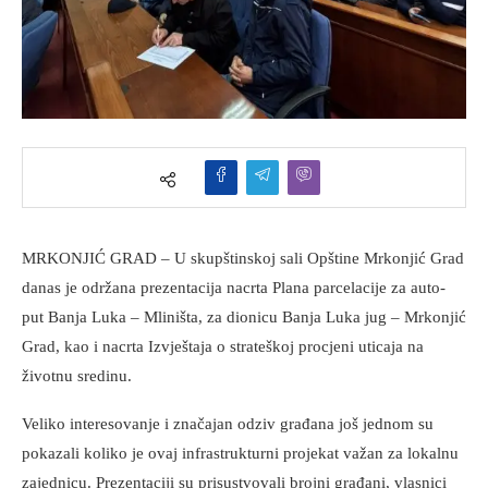
MRKONJIĆ GRAD – U skupštinskoj sali Opštine Mrkonjić Grad
danas je održana prezentacija nacrta Plana parcelacije za auto-
put Banja Luka – Mliništa, za dionicu Banja Luka jug – Mrkonjić
Grad, kao i nacrta Izvještaja o strateškoj procjeni uticaja na
životnu sredinu.
Veliko interesovanje i značajan odziv građana još jednom su
pokazali koliko je ovaj infrastrukturni projekat važan za lokalnu
zajednicu. Prezentaciji su prisustvovali brojni građani, vlasnici