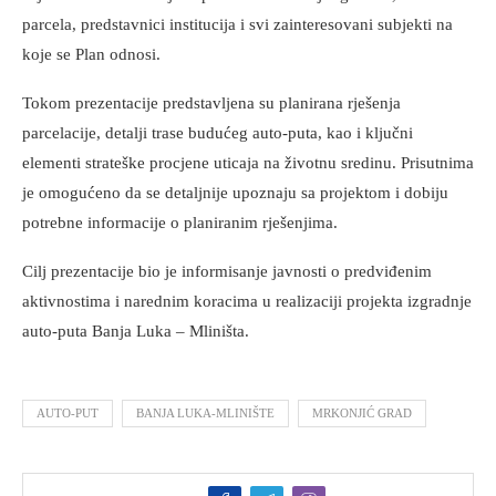
parcela, predstavnici institucija i svi zainteresovani subjekti na
koje se Plan odnosi.
Tokom prezentacije predstavljena su planirana rješenja
parcelacije, detalji trase budućeg auto-puta, kao i ključni
elementi strateške procjene uticaja na životnu sredinu. Prisutnima
je omogućeno da se detaljnije upoznaju sa projektom i dobiju
potrebne informacije o planiranim rješenjima.
Cilj prezentacije bio je informisanje javnosti o predviđenim
aktivnostima i narednim koracima u realizaciji projekta izgradnje
auto-puta Banja Luka – Mliništa.
AUTO-PUT
BANJA LUKA-MLINIŠTE
MRKONJIĆ GRAD