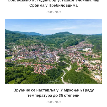
Обиљежено 85 година од усташког злочина над
Србима у Пребиловцима
06/08/2026
Врућине се настављају: У Мркоњић Граду
температура до 35 степени
06/08/2026