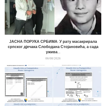
ЈАСНА ПОРУКА СРБИМА: У рату масакрирала
српског дјечака Слободана Стојановића, а сада
ужива...
06/08/2026