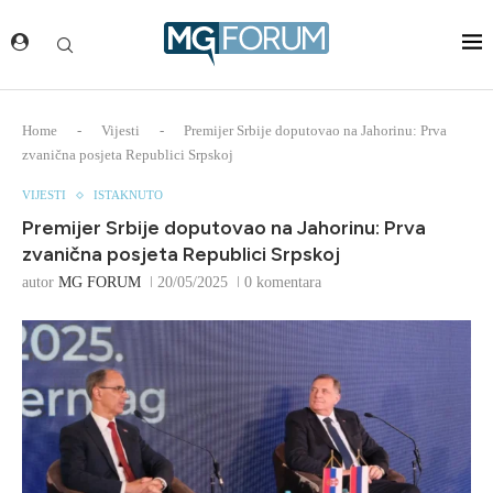
Home
-
Vijesti
-
Premijer Srbije doputovao na Jahorinu: Prva
zvanična posjeta Republici Srpskoj
VIJESTI
ISTAKNUTO
Premijer Srbije doputovao na Jahorinu: Prva
zvanična posjeta Republici Srpskoj
autor
MG FORUM
20/05/2025
0 komentara