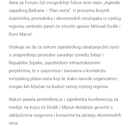
dana za Forum, čiji ovogodišnji fokus nosi naziv „Agenda
zapadnog Balkana – Plan rasta“. U prisustvu brojnih
zvaničnika, privrednika i ekonomskih stručnjaka iz cijelog
regiona, centralni panel će otvoriti upravo Milorad Dodik i
Đuro Macut.
Očekuje se da će tokom zajedničkog obraćanja biti riječi
o unapređenju privredne saradnje između Srbije i
Republike Srpske, zajedničkim infrastrukturnim
projektima, te o izazovima i šansama u kontekstu
evropskog plana rasta koji bi, kako navode organizatori,
mogao biti ključan za budući razvoj cijelog regiona.
Nakon panela predviđena je i zajednička konferencija za
medije, na kojoj će Dodik i Macut detaljnije govoriti o
zaključcima razgovora i koracima ka jačanju ekonomskih
veza.