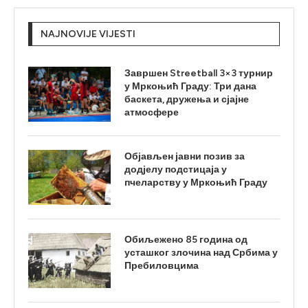
NAJNOVIJE VIJESTI
Завршен Streetball 3×3 турнир
у Мркоњић Граду: Три дана
баскета, дружења и сјајне
атмосфере
Објављен јавни позив за
додјелу подстицаја у
пчеларству у Мркоњић Граду
Обиљежено 85 година од
усташког злочина над Србима у
Пребиловцима