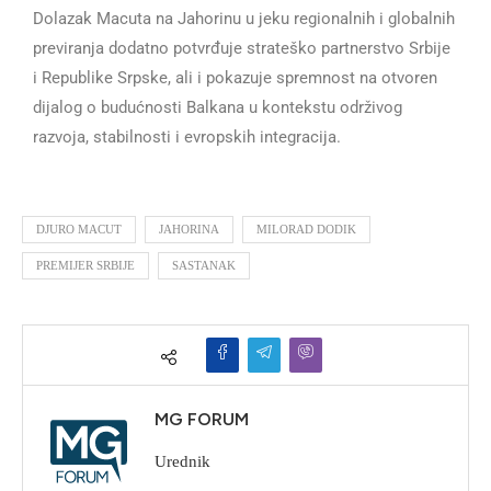
Dolazak Macuta na Jahorinu u jeku regionalnih i globalnih
previranja dodatno potvrđuje strateško partnerstvo Srbije
i Republike Srpske, ali i pokazuje spremnost na otvoren
dijalog o budućnosti Balkana u kontekstu održivog
razvoja, stabilnosti i evropskih integracija.
DJURO MACUT
JAHORINA
MILORAD DODIK
PREMIJER SRBIJE
SASTANAK
MG FORUM
Urednik