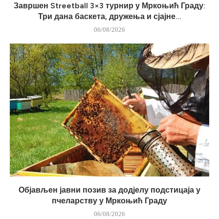
Завршен Streetball 3×3 турнир у Мркоњић Граду:
Три дана баскета, дружења и сјајне...
06/08/2026
Објављен јавни позив за додјелу подстицаја у
пчеларству у Мркоњић Граду
06/08/2026