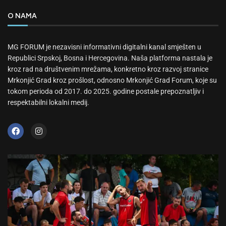
O NAMA
MG FORUM je nezavisni informativni digitalni kanal smješten u
Republici Srpskoj, Bosna i Hercegovina. Naša platforma nastala je
kroz rad na društvenim mrežama, konkretno kroz razvoj stranice
Mrkonjić Grad kroz prošlost, odnosno Mrkonjić Grad Forum, koje su
tokom perioda od 2017. do 2025. godine postale prepoznatljiv i
respektabilni lokalni medij.