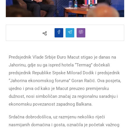
Predsjednik Vlade Srbije Đuro Macut stigao je danas na
Jahorinu, gdje su ga ispred hotela “Termag” dočekali
predsjednik Republike Srpske Milorad Dodik i predsjednik
“Jahorina ekonomskog foruma” Goran Račić. Ova posjeta,
ujedno i prva od kako je Macut preuzeo premijersku
dužnost, nosi simboličan značaj za regionalnu saradnju i
ekonomsku povezanost zapadnog Balkana.
Srdačna dobrodošlica, uz razmjenu nekoliko riječi
nasmijanih domaćina i gosta, označila je početak važnog