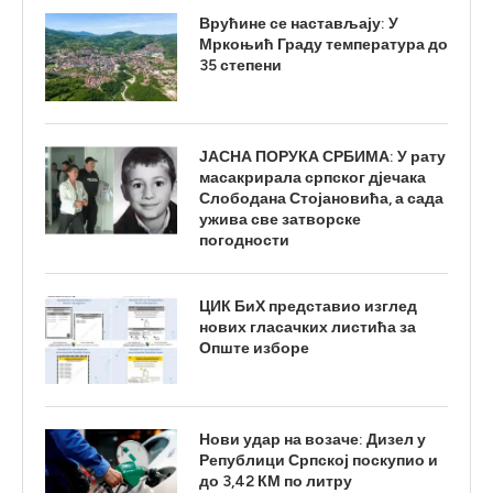
Врућине се настављају: У
Мркоњић Граду температура до
35 степени
ЈАСНА ПОРУКА СРБИМА: У рату
масакрирала српског дјечака
Слободана Стојановића, а сада
ужива све затворске
погодности
ЦИК БиХ представио изглед
нових гласачких листића за
Опште изборе
Нови удар на возаче: Дизел у
Републици Српској поскупио и
до 3,42 КМ по литру