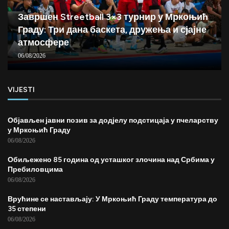
Завршен Streetball 3×3 турнир у Мркоњић
Граду: Три дана баскета, дружења и сјајне
атмосфере
06/08/2026
VIJESTI
Објављен јавни позив за додјелу подстицаја у пчеларству
у Мркоњић Граду
06/08/2026
Обиљежено 85 година од усташког злочина над Србима у
Пребиловцима
06/08/2026
Врућине се настављају: У Мркоњић Граду температура до
35 степени
06/08/2026