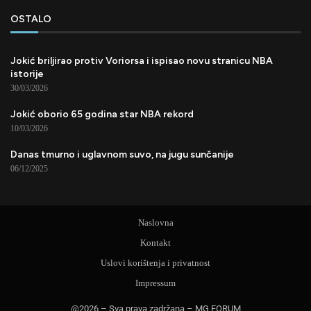
OSTALO
Jokić briljirao protiv Voriorsa i ispisao novu stranicu NBA
istorije
30/03/2026
Jokić oborio 65 godina star NBA rekord
10/03/2026
Danas tmurno i uglavnom suvo, na jugu sunčanije
06/12/2025
Naslovna
Kontakt
Uslovi korištenja i privatnost
Impressum
@2026 – Sva prava zadržana – MG FORUM