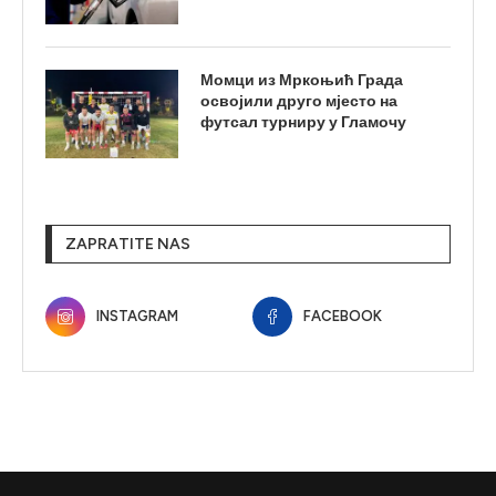
Момци из Мркоњић Града
освојили друго мјесто на
футсал турниру у Гламочу
ZAPRATITE NAS
INSTAGRAM
FACEBOOK