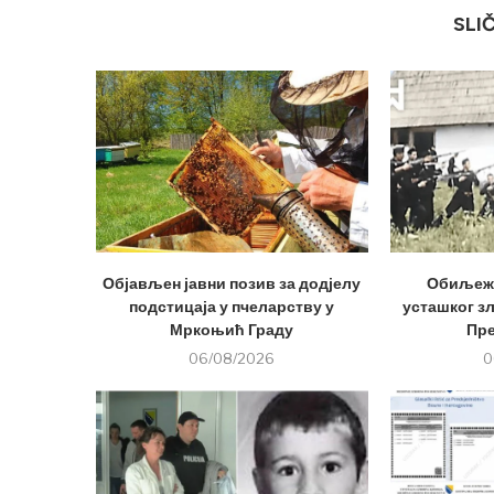
SLI
Објављен јавни позив за додјелу
Обиљеже
подстицаја у пчеларству у
усташког з
Мркоњић Граду
Пр
06/08/2026
0