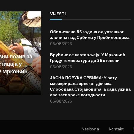
VIJESTI
Обиљежено 85 година од усташког
злочина над Србима у Пребиловцима
06/08/2026
Врућине се настављају: У Мркоњић
вни позив за
Граду температура до 35 степени
тицаја у
06/08/2026
у Мркоњић
ЈАСНА ПОРУКА СРБИМА: У рату
масакрирала српског дјечака
Слободана Стојановића, а сада ужива
све затворске погодности
06/08/2026
Naslovna
Kontakt