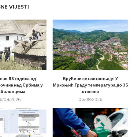
ČNE VIJESTI
но 85 година од
Врућине се настављају: У
лочина над Србима у
Мркоњић Граду температура до 35
ебиловцима
степени
6/08/2026
06/08/2026