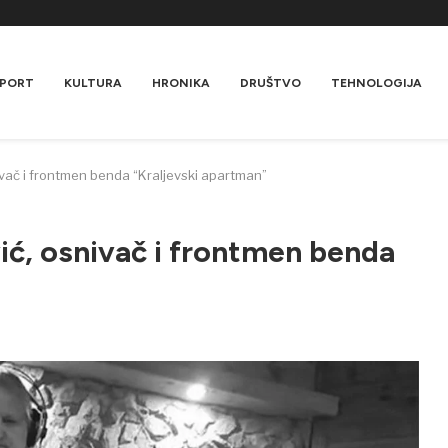
PORT
KULTURA
HRONIKA
DRUŠTVO
TEHNOLOGIJA
vač i frontmen benda “Kraljevski apartman”
ć, osnivač i frontmen benda