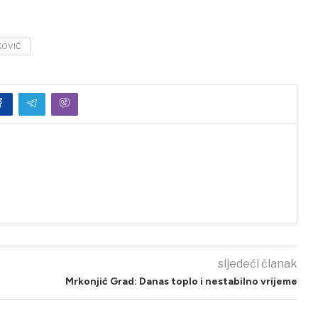
KOVIĆ
sljedeći članak
Mrkonjić Grad: Danas toplo i nestabilno vrijeme