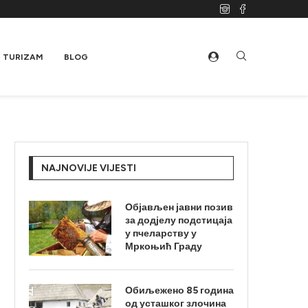
TURIZAM
BLOG
NAJNOVIJE VIJESTI
Објављен јавни позив
за додјелу подстицаја
у пчеларству у
Мркоњић Граду
Обиљежено 85 година
од усташког злочина