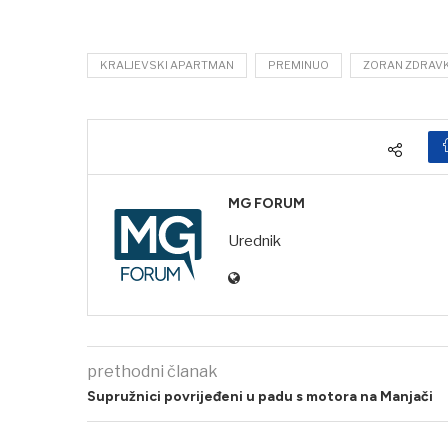
KRALJEVSKI APARTMAN
PREMINUO
ZORAN ZDRAV
MG FORUM
Urednik
prethodni članak
Supružnici povrijeđeni u padu s motora na Manjači