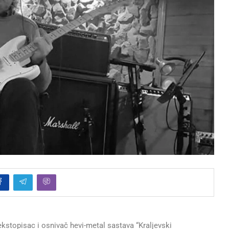
ekstopisac i osnivač hevi-metal sastava “Kraljevski