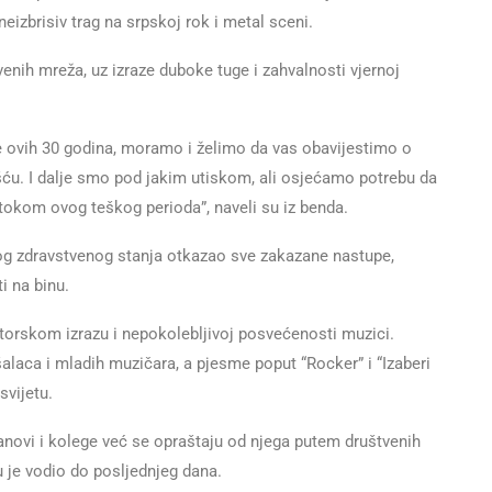
neizbrisiv trag na srpskoj rok i metal sceni.
enih mreža, uz izraze duboke tuge i zahvalnosti vjernoj
atite ovih 30 godina, moramo i želimo da vas obavijestimo o
šću. I dalje smo pod jakim utiskom, ali osjećamo potrebu da
 tokom ovog teškog perioda”, naveli su iz benda.
og zdravstvenog stanja otkazao sve zakazane nastupe,
i na binu.
torskom izrazu i nepokolebljivoj posvećenosti muzici.
alaca i mladih muzičara, a pjesme poput “Rocker” i “Izaberi
svijetu.
novi i kolege već se opraštaju od njega putem društvenih
ju je vodio do posljednjeg dana.