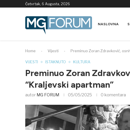
Četvrtak, 6 Augusta, 2026
NASLOVNA
S
Home
-
Vijesti
-
Preminuo Zoran Zdravković, osni
VIJESTI
ISTAKNUTO
KULTURA
Preminuo Zoran Zdravkovi
“Kraljevski apartman”
autor
MG FORUM
05/05/2025
0 komentara