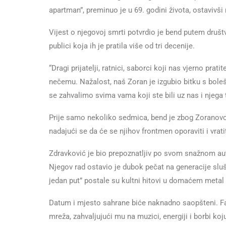
apartman”, preminuo je u 69. godini života, ostavivši 
Vijest o njegovoj smrti potvrdio je bend putem društv
publici koja ih je pratila više od tri decenije.
“Dragi prijatelji, ratnici, saborci koji nas vjerno pr
nečemu. Nažalost, naš Zoran je izgubio bitku s bole
se zahvalimo svima vama koji ste bili uz nas i njega
Prije samo nekoliko sedmica, bend je zbog Zoranov
nadajući se da će se njihov frontmen oporaviti i vratit
Zdravković je bio prepoznatljiv po svom snažnom au
Njegov rad ostavio je dubok pečat na generacije sluš
jedan put” postale su kultni hitovi u domaćem metal 
Datum i mjesto sahrane biće naknadno saopšteni. Fa
mreža, zahvaljujući mu na muzici, energiji i borbi ko