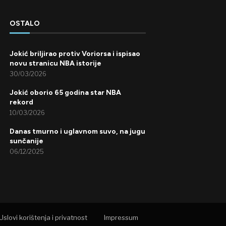
OSTALO
Jokić briljirao protiv Voriorsa i ispisao
novu stranicu NBA istorije
30/03/2026
Jokić oborio 65 godina star NBA
rekord
10/03/2026
Danas tmurno i uglavnom suvo, na jugu
sunčanije
06/12/2025
Uslovi korištenja i privatnost
Impressum