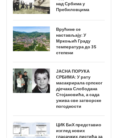
над Србима у
Пребиловцима
Врућине се
настављају: У
Мркоњић Граду
температура до 35
степени
ЈАСНА ПОРУКА
СРБИМА: У рату
масакрирала српског
дјечака Слободана
Стојановића, а сада
ужива све затворске
погодности
ЦИК БиХ представио
изглед нових
гласачких листића за