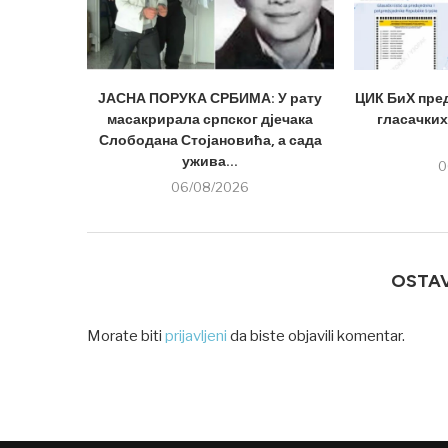
ЈАСНА ПОРУКА СРБИМА: У рату
ЦИК БиХ пре
масакрирала српског дјечака
гласачких
Слободана Стојановића, а сада
ужива...
0
06/08/2026
OSTA
Morate biti
prijavljeni
da biste objavili komentar.