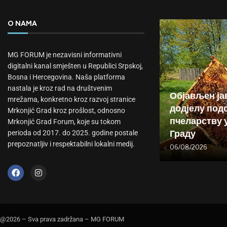
O NAMA
MG FORUM je nezavisni informativni
digitalni kanal smješten u Republici Srpskoj,
Bosna i Hercegovina. Naša platforma
nastala je kroz rad na društvenim
Објављен ја
mrežama, konkretno kroz razvoj stranice
додјелу подс
Mrkonjić Grad kroz prošlost, odnosno
пчеларству 
Mrkonjić Grad Forum, koje su tokom
Граду
perioda od 2017. do 2025. godine postale
prepoznatljiv i respektabilni lokalni medij.
06/08/2026
@2026 – Sva prava zadržana – MG FORUM