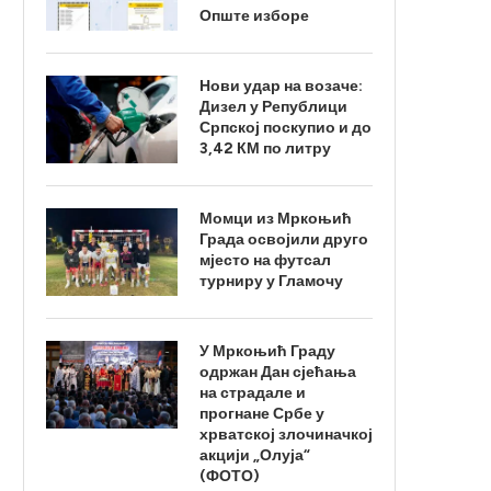
Опште изборе
Нови удар на возаче:
Дизел у Републици
Српској поскупио и до
3,42 КМ по литру
Момци из Мркоњић
Града освојили друго
мјесто на футсал
турниру у Гламочу
У Мркоњић Граду
одржан Дан сјећања
на страдале и
прогнане Србе у
хрватској злочиначкој
акцији „Олуја“
(ФОТО)