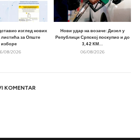
дставио изглед нових
Нови удар на возаче: Дизел у
 листића за Опште
Републици Српској поскупио и до
изборе
3,42 КМ...
6/08/2026
06/08/2026
VI KOMENTAR