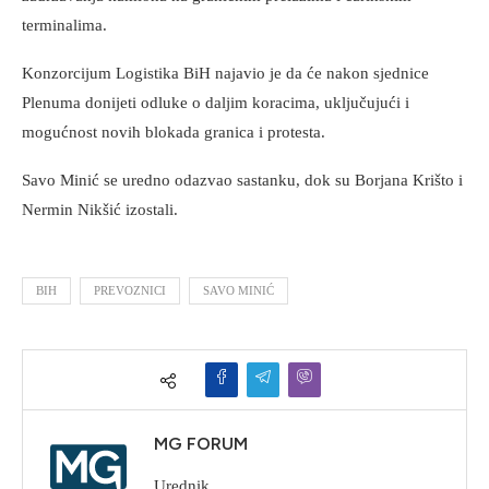
terminalima.
Konzorcijum Logistika BiH najavio je da će nakon sjednice
Plenuma donijeti odluke o daljim koracima, uključujući i
mogućnost novih blokada granica i protesta.
Savo Minić se uredno odazvao sastanku, dok su Borjana Krišto i
Nermin Nikšić izostali.
BIH
PREVOZNICI
SAVO MINIĆ
MG FORUM
Urednik