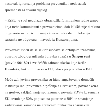
nastavak ignorisanja problema prevoznika i nedostatak
spremnosti za stvarni dijalog.
– Krišto je svoj nedolazak obrazložila formiranjem radne grupe
koja treba komunicirati s prevoznicima, dok Nikšić nije direktno
odgovorio na poziv, uz ranije iznesen stav da mu lokacija
sastanka ne odgovara – navode iz Konzorcijuma.
Prevoznici ističu da se sektor suočava sa ozbiljnim izazovima,
posebno zbog ograničenja boravka vozača u
Šengen zoni
(pravilo 90/180) i sve češćih zabrana ulaska koje izriče
Hrvatska
, kako pri ulasku u EU, tako i pri povratku u BiH.
Među zahtjevima prevoznika su hitno angažovanje domaćih
institucija radi privremenih rješenja s Hrvatskom, povrat akciza
na gorivo, zaključivanje sporazuma o povratu PDV-a iz zemalja
EU, uvođenje 50% popusta na putarine u BiH, te smanjenje
zadržavanja kamiona na graničnim prelazima i carinskim