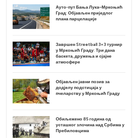
Ауто-пут Бања Лука–Мркоњић
Град: Објављен приједлог
плана парцелације
Завршен Streetball 3×3 турнир
у Мркоњић Граду: Три дана
баскета, дружења и сјајне
атмосфере
Објављен јавни позив за
додјелу подстицаја у
пчеларству у Мркоњић Граду
Обиљежено 85 година од
усташког злочина над Србима у
Пребиловцима