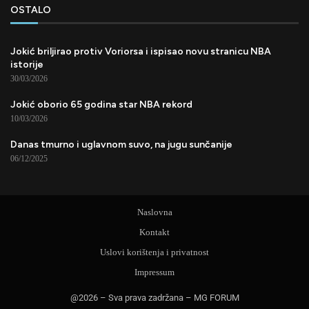
OSTALO
Jokić briljirao protiv Voriorsa i ispisao novu stranicu NBA
istorije
30/03/2026
Jokić oborio 65 godina star NBA rekord
10/03/2026
Danas tmurno i uglavnom suvo, na jugu sunčanije
06/12/2025
Naslovna
Kontakt
Uslovi korištenja i privatnost
Impressum
@2026 – Sva prava zadržana – MG FORUM