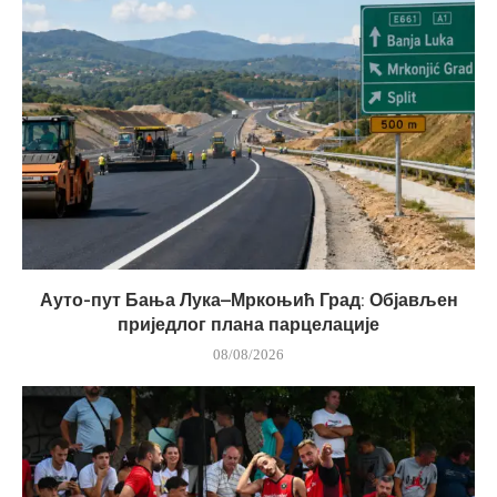
Ауто-пут Бања Лука–Мркоњић Град: Објављен
приједлог плана парцелације
08/08/2026