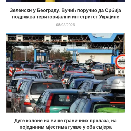
Зеленски у Београду: Вучић поручио да Србија
подржава територијални интегритет Украјине
08/08/2026
Дуге колоне на више граничних прелаза, на
појединим мјестима гужве у оба смјера