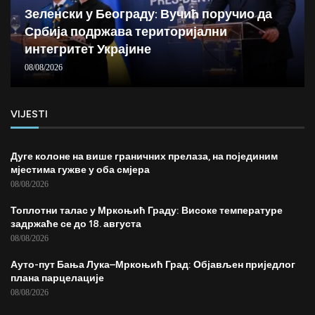
Зеленски у Београду: Вучић поручио да
Србија подржава територијални
интегритет Украјине
08/08/2026
VIJESTI
Дуге колоне на више граничних прелаза, на појединим
мјестима гужве у оба смјера
08/08/2026
Топлотни талас у Мркоњић Граду: Високе температуре
задржаће се до 18. августа
08/08/2026
Ауто-пут Бања Лука–Мркоњић Град: Објављен приједлог
плана парцелације
08/08/2026