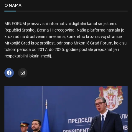
O NAMA
MG FORUM je nezavisni informativni digitalni kanal smješten u
Republici Srpskoj, Bosna i Hercegovina. Naša platforma nastala je
kroz rad na društvenim mrežama, konkretno kroz razvoj stranice
Mrkonjić Grad kroz prošlost, odnosno Mrkonjić Grad Forum, koje su
tokom perioda od 2017. do 2025. godine postale prepoznatljiv i
respektabilni lokalni medij.