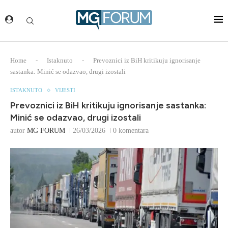
Home
-
Istaknuto
-
Prevoznici iz BiH kritikuju ignorisanje
sastanka: Minić se odazvao, drugi izostali
ISTAKNUTO
VIJESTI
Prevoznici iz BiH kritikuju ignorisanje sastanka:
Minić se odazvao, drugi izostali
autor
MG FORUM
26/03/2026
0 komentara