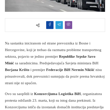
Na sastanku iniciranom od strane prevoznika iz Bosne i
Hercegovine, koji je trebao da razmatra probleme transportnog
sektora, pojavio se jedino premijer
Republike Srpske Savo
Minić
sa saradnicima. Predsjedavajuća Savjeta ministara BiH
Borjana Krišto
i premijer
Federacije BiH Nermin Nikšić
nisu
prisustvovali, dok prevoznici sumnjaju da poziv prema hrvatskoj
strani nije ni upućen.
Ovo su saopštili iz
Konzorcijuma Logistika BiH
, organizatora
protesta održanih 23. marta, koji su istog dana prekinuti. Iz
Konzorcijuma ističu da izostanak domaćih institucija predstavlja