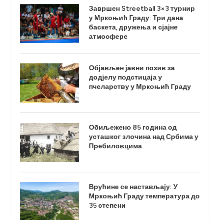
Завршен Streetball 3×3 турнир
у Мркоњић Граду: Три дана
баскета, дружења и сјајне
атмосфере
Објављен јавни позив за
додјелу подстицаја у
пчеларству у Мркоњић Граду
Обиљежено 85 година од
усташког злочина над Србима у
Пребиловцима
Врућине се настављају: У
Мркоњић Граду температура до
35 степени