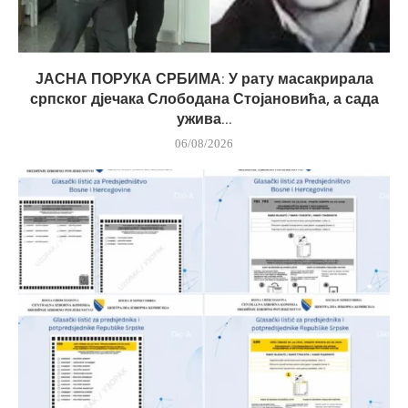
ЈАСНА ПОРУКА СРБИМА: У рату масакрирала
српског дјечака Слободана Стојановића, а сада
ужива...
06/08/2026