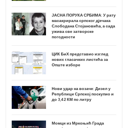
ЈАСНА ПОРУКА СРБИМА: У рату
масакрирала српског дјечака
Слободана Стојановића, а сада
ужива све затворске
погодности
ЦИК БиХ представио изглед
нових гласачких листића за
Опште изборе
Нови удар на возаче: Дизел у
Републици Српској поскупио и
до 3,42 КМ по литру
Момци из Мркоњић Града