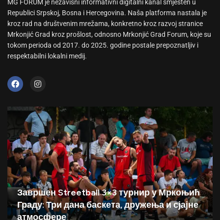
MG FORUM je nezavisni informativni digitalni kanal smješten u
Republici Srpskoj, Bosna i Hercegovina. Naša platforma nastala je
kroz rad na društvenim mrežama, konkretno kroz razvoj stranice
Mrkonjić Grad kroz prošlost, odnosno Mrkonjić Grad Forum, koje su
tokom perioda od 2017. do 2025. godine postale prepoznatljiv i
respektabilni lokalni medij.
Завршен Streetball 3×3 турнир у Мркоњић
Граду: Три дана баскета, дружења и сјајне
атмосфере