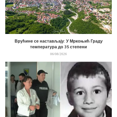
Врућине се настављају: У Мркоњић Граду
температура до 35 степени
06/08/2026