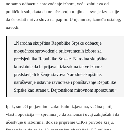
ne samo odbacuje sprovođenje izbora, već i zahtijeva od
političkih subjekata da ne učestvuju u njima – sve je izvjesnije
da će ostati mrtvo slovo na papiru. U njemu se, između ostalog,
navodi:
„Narodna skupština Republike Srpske odbacuje
mogućnost sprovođenja prijevremenih izbora za
predsjednika Republike Srpske. Narodna skupština
konstatuje da bi prijava i izlazak na takve izbore
predstavljali kršenje stavova Narodne skupštine,
narušavanje ustavne ravnoteže i poništavanje Republike
Srpske kao strane u Dejtonskom mirovnom sporazumu.”
Ipak, sudeći po javnim i zakulisnim izjavama, većina partija —
vlast i opozicija — spremna je da zanemari ovaj zaključak i da
učestvuje u izborima, dok se pripreme CIK-a privode kraju.
Preostalo je da se do 12. septembra obezbijedi 6,7 miliona