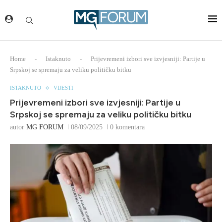
Home
-
Istaknuto
-
Prijevremeni izbori sve izvjesniji: Partije u
Srpskoj se spremaju za veliku političku bitku
ISTAKNUTO
VIJESTI
Prijevremeni izbori sve izvjesniji: Partije u
Srpskoj se spremaju za veliku političku bitku
autor
MG FORUM
08/09/2025
0 komentara