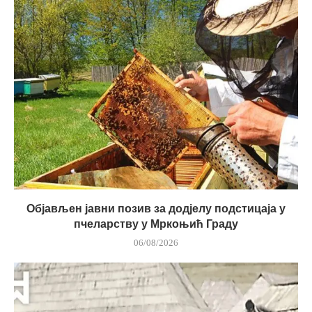
Објављен јавни позив за додјелу подстицаја у
пчеларству у Мркоњић Граду
06/08/2026