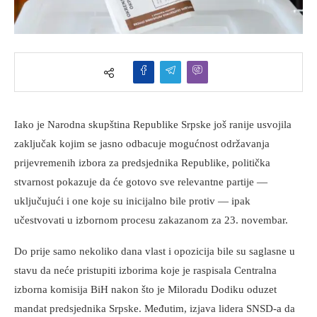
Iako je Narodna skupština Republike Srpske još ranije usvojila
zaključak kojim se jasno odbacuje mogućnost održavanja
prijevremenih izbora za predsjednika Republike, politička
stvarnost pokazuje da će gotovo sve relevantne partije —
uključujući i one koje su inicijalno bile protiv — ipak
učestvovati u izbornom procesu zakazanom za 23. novembar.
Do prije samo nekoliko dana vlast i opozicija bile su saglasne u
stavu da neće pristupiti izborima koje je raspisala Centralna
izborna komisija BiH nakon što je Miloradu Dodiku oduzet
mandat predsjednika Srpske. Međutim, izjava lidera SNSD-a da