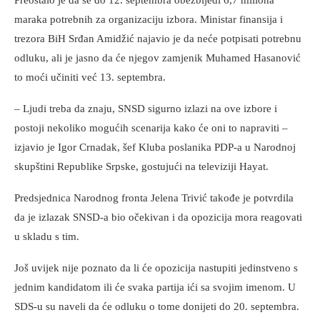
maraka potrebnih za organizaciju izbora. Ministar finansija i
trezora BiH Srđan Amidžić najavio je da neće potpisati potrebnu
odluku, ali je jasno da će njegov zamjenik Muhamed Hasanović
to moći učiniti već 13. septembra.
– Ljudi treba da znaju, SNSD sigurno izlazi na ove izbore i
postoji nekoliko mogućih scenarija kako će oni to napraviti –
izjavio je Igor Crnadak, šef Kluba poslanika PDP-a u Narodnoj
skupštini Republike Srpske, gostujući na televiziji Hayat.
Predsjednica Narodnog fronta Jelena Trivić takođe je potvrdila
da je izlazak SNSD-a bio očekivan i da opozicija mora reagovati
u skladu s tim.
Još uvijek nije poznato da li će opozicija nastupiti jedinstveno s
jednim kandidatom ili će svaka partija ići sa svojim imenom. U
SDS-u su naveli da će odluku o tome donijeti do 20. septembra.