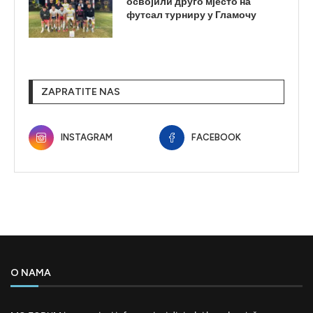
освојили друго мјесто на
футсал турниру у Гламочу
ZAPRATITE NAS
INSTAGRAM
FACEBOOK
O NAMA