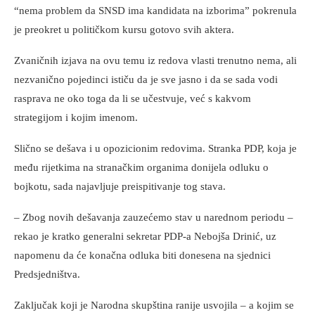
“nema problem da SNSD ima kandidata na izborima” pokrenula
je preokret u političkom kursu gotovo svih aktera.
Zvaničnih izjava na ovu temu iz redova vlasti trenutno nema, ali
nezvanično pojedinci ističu da je sve jasno i da se sada vodi
rasprava ne oko toga da li se učestvuje, već s kakvom
strategijom i kojim imenom.
Slično se dešava i u opozicionim redovima. Stranka PDP, koja je
među rijetkima na stranačkim organima donijela odluku o
bojkotu, sada najavljuje preispitivanje tog stava.
– Zbog novih dešavanja zauzećemo stav u narednom periodu –
rekao je kratko generalni sekretar PDP-a Nebojša Drinić, uz
napomenu da će konačna odluka biti donesena na sjednici
Predsjedništva.
Zaključak koji je Narodna skupština ranije usvojila – a kojim se