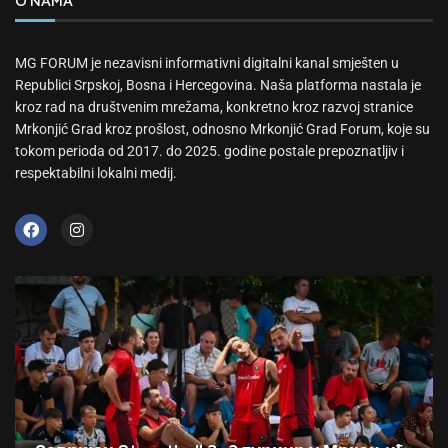
O NAMA
MG FORUM je nezavisni informativni digitalni kanal smješten u
Republici Srpskoj, Bosna i Hercegovina. Naša platforma nastala je
kroz rad na društvenim mrežama, konkretno kroz razvoj stranice
Mrkonjić Grad kroz prošlost, odnosno Mrkonjić Grad Forum, koje su
tokom perioda od 2017. do 2025. godine postale prepoznatljiv i
respektabilni lokalni medij.