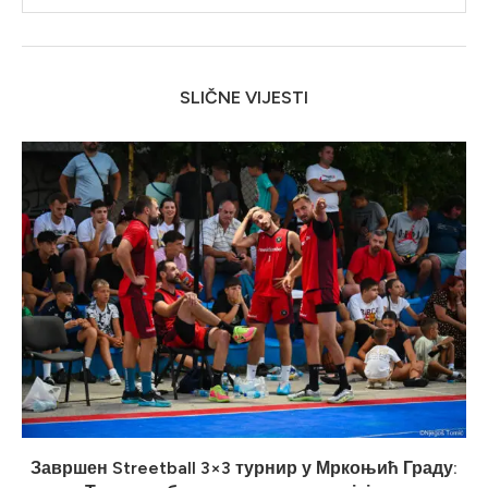
SLIČNE VIJESTI
Завршен Streetball 3×3 турнир у Мркоњић Граду: