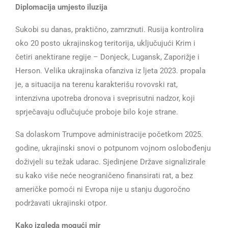
Diplomacija umjesto iluzija
Sukobi su danas, praktično, zamrznuti. Rusija kontrolira
oko 20 posto ukrajinskog teritorija, uključujući Krim i
četiri anektirane regije – Donjeck, Lugansk, Zaporižje i
Herson. Velika ukrajinska ofanziva iz ljeta 2023. propala
je, a situacija na terenu karakterišu rovovski rat,
intenzivna upotreba dronova i sveprisutni nadzor, koji
sprječavaju odlučujuće proboje bilo koje strane.
Sa dolaskom Trumpove administracije početkom 2025.
godine, ukrajinski snovi o potpunom vojnom oslobođenju
doživjeli su težak udarac. Sjedinjene Države signalizirale
su kako više neće neograničeno finansirati rat, a bez
američke pomoći ni Evropa nije u stanju dugoročno
podržavati ukrajinski otpor.
Kako izgleda mogući mir