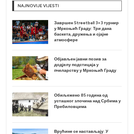
NAJNOVIJE VIJESTI
Завршен Streetball 3×3 турнир
у Мркоњић Граду: Три дана
баскета, дружења и сјајне
атмосфере
Објављен јавни позив за
додјелу подстицаја у
пчеларству у Мркоњић Граду
Обиљежено 85 година од
усташког злочина над Србима у
Пребиловцима
Врућине се настављају: У