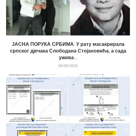
ЈАСНА ПОРУКА СРБИМА: У рату масакрирала
српског дјечака Слободана Стојановића, а сада
ужива...
06/08/2026