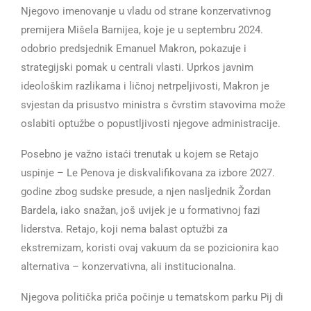
Njegovo imenovanje u vladu od strane konzervativnog
premijera Mišela Barnijea, koje je u septembru 2024.
odobrio predsjednik Emanuel Makron, pokazuje i
strategijski pomak u centrali vlasti. Uprkos javnim
ideološkim razlikama i ličnoj netrpeljivosti, Makron je
svjestan da prisustvo ministra s čvrstim stavovima može
oslabiti optužbe o popustljivosti njegove administracije.
Posebno je važno istaći trenutak u kojem se Retajo
uspinje – Le Penova je diskvalifikovana za izbore 2027.
godine zbog sudske presude, a njen nasljednik Žordan
Bardela, iako snažan, još uvijek je u formativnoj fazi
liderstva. Retajo, koji nema balast optužbi za
ekstremizam, koristi ovaj vakuum da se pozicionira kao
alternativa – konzervativna, ali institucionalna.
Njegova politička priča počinje u tematskom parku Pij di