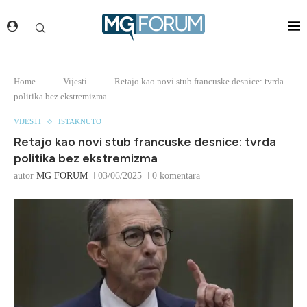
Home
-
Vijesti
-
Retajo kao novi stub francuske desnice: tvrda
politika bez ekstremizma
VIJESTI
ISTAKNUTO
Retajo kao novi stub francuske desnice: tvrda
politika bez ekstremizma
autor
MG FORUM
03/06/2025
0 komentara