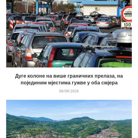
Дуге колоне на више граничних прелаза, на
појединим мјестима гужве у оба смјера
08/08/2026