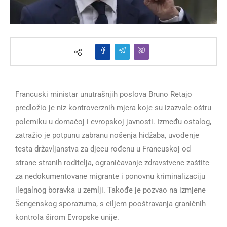
Francuski ministar unutrašnjih poslova Bruno Retajo
predložio je niz kontroverznih mjera koje su izazvale oštru
polemiku u domaćoj i evropskoj javnosti. Između ostalog,
zatražio je potpunu zabranu nošenja hidžaba, uvođenje
testa državljanstva za djecu rođenu u Francuskoj od
strane stranih roditelja, ograničavanje zdravstvene zaštite
za nedokumentovane migrante i ponovnu kriminalizaciju
ilegalnog boravka u zemlji. Takođe je pozvao na izmjene
Šengenskog sporazuma, s ciljem pooštravanja graničnih
kontrola širom Evropske unije.