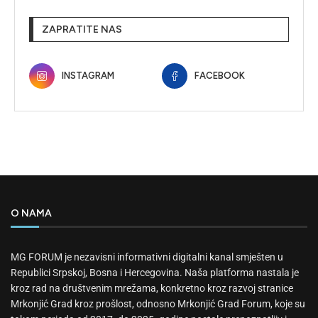
ZAPRATITE NAS
INSTAGRAM
FACEBOOK
O NAMA
MG FORUM je nezavisni informativni digitalni kanal smješten u
Republici Srpskoj, Bosna i Hercegovina. Naša platforma nastala je
kroz rad na društvenim mrežama, konkretno kroz razvoj stranice
Mrkonjić Grad kroz prošlost, odnosno Mrkonjić Grad Forum, koje su