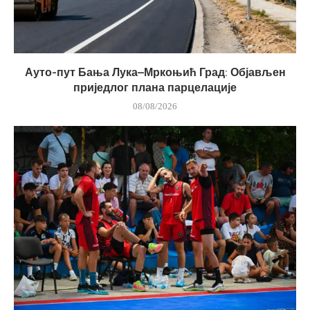
Ауто-пут Бања Лука–Мркоњић Град: Објављен
приједлог плана парцелације
08/08/2026