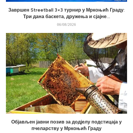
Завршен Streetball 3×3 турнир у Мркоњић Граду:
Три дана баскета, дружења и сјајне...
06/08/2026
Објављен јавни позив за додјелу подстицаја у
пчеларству у Мркоњић Граду