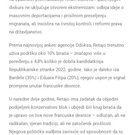
diskurs ne uključuje otvoreni ekstremizam: odbija ideje o
masovnim deportacijama i prisilnom preseljenju
migranata, ali insistira na čvrstoj kontroli i reformi prava
na državljanstvo.
Prema najnovijoj anketi agencije Odoksa, Retajo trenutno
uživa podršku oko 10% birača – značajno više u
poređenju s 4,8% koliko je dobila kandidatkinja
Republikanske stranke 2022. godine. Iako je daleko iza
Bardele (35%) i Eduara Filipa (20%), njegov uspon je signal
promjene unutar francuske desnice.
U naredne dvije godine, Retajo ima zadatak da objedini
podijeljeni konzervativni blok i ubijedi širi krug birača da
je upravo on lice nove francuske desnice – odlučan, ali ne
radikalan; vjeran tradiciji, ali ne zatočenik prošlosti.
Njegova politička sudbina zavisiće od sposobnosti da tu