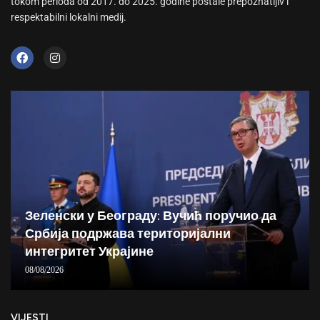
tokom perioda od 2017. do 2025. godine postale prepoznatljiv i
respektabilni lokalni medij.
Зеленски у Београду: Вучић поручио да
Србија подржава територијални
интегритет Украјине
08/08/2026
VIJESTI