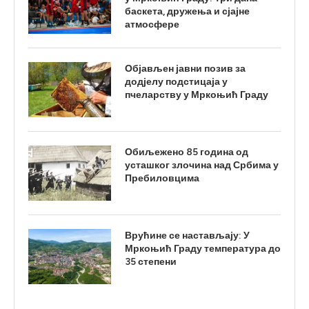
баскета, дружења и сјајне
атмосфере
Објављен јавни позив за
додјелу подстицаја у
пчеларству у Мркоњић Граду
Обиљежено 85 година од
усташког злочина над Србима у
Пребиловцима
Врућине се настављају: У
Мркоњић Граду температура до
35 степени