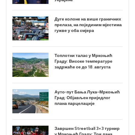
Дуге колоне на више граничних
прелаза, на појединим мјестима
гужве у оба смјера
Топлотни талас у Мркоњић
Граду: Високе температуре
задржаће се до 18. августа
Ауто-пут Бања Лука–Мркоњић
Град: Објављен приједлог
плана парцелације
Завршен Streetball 3×3 турнир
у Мркоњић Граду: Три дана