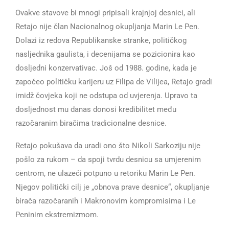
Ovakve stavove bi mnogi pripisali krajnjoj desnici, ali
Retajo nije član Nacionalnog okupljanja Marin Le Pen.
Dolazi iz redova Republikanske stranke, političkog
nasljednika gaulista, i decenijama se pozicionira kao
dosljedni konzervativac. Još od 1988. godine, kada je
započeo političku karijeru uz Filipa de Vilijea, Retajo gradi
imidž čovjeka koji ne odstupa od uvjerenja. Upravo ta
dosljednost mu danas donosi kredibilitet među
razočaranim biračima tradicionalne desnice.
Retajo pokušava da uradi ono što Nikoli Sarkoziju nije
pošlo za rukom – da spoji tvrdu desnicu sa umjerenim
centrom, ne ulazeći potpuno u retoriku Marin Le Pen.
Njegov politički cilj je „obnova prave desnice“, okupljanje
birača razočaranih i Makronovim kompromisima i Le
Peninim ekstremizmom.