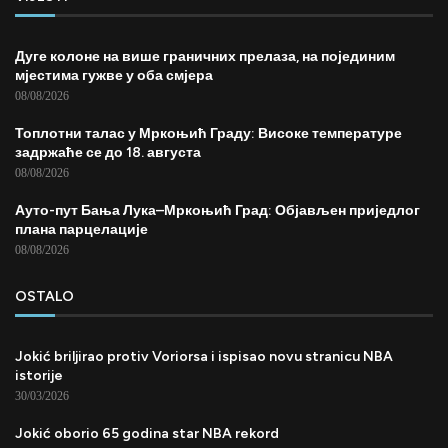
Дуге колоне на више граничних прелаза, на појединим
мјестима гужве у оба смјера
08/08/2026
Топлотни талас у Мркоњић Граду: Високе температуре
задржаће се до 18. августа
08/08/2026
Ауто-пут Бања Лука–Мркоњић Град: Објављен приједлог
плана парцелације
08/08/2026
OSTALO
Jokić briljirao protiv Voriorsa i ispisao novu stranicu NBA
istorije
30/03/2026
Jokić oborio 65 godina star NBA rekord