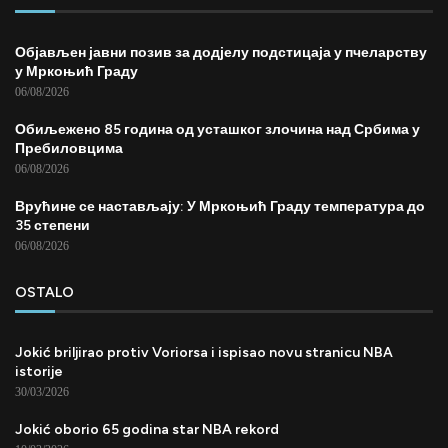
Објављен јавни позив за додјелу подстицаја у пчеларству
у Мркоњић Граду
06/08/2026
Обиљежено 85 година од усташког злочина над Србима у
Пребиловцима
06/08/2026
Врућине се настављају: У Мркоњић Граду температура до
35 степени
06/08/2026
OSTALO
Jokić briljirao protiv Voriorsa i ispisao novu stranicu NBA
istorije
30/03/2026
Jokić oborio 65 godina star NBA rekord