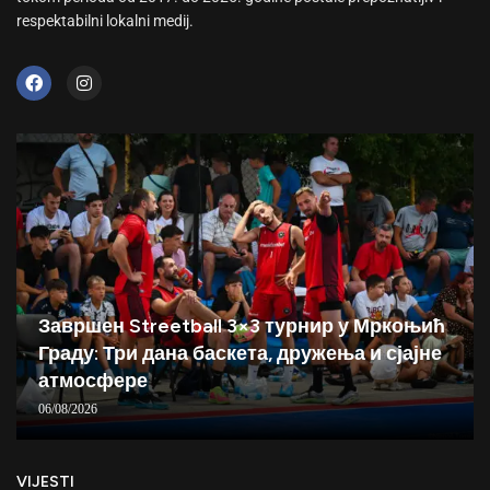
respektabilni lokalni medij.
Завршен Streetball 3×3 турнир у Мркоњић
Граду: Три дана баскета, дружења и сјајне
атмосфере
06/08/2026
VIJESTI