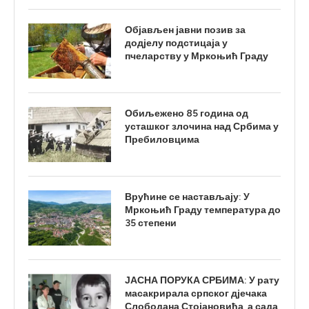
Објављен јавни позив за
додјелу подстицаја у
пчеларству у Мркоњић Граду
Обиљежено 85 година од
усташког злочина над Србима у
Пребиловцима
Врућине се настављају: У
Мркоњић Граду температура до
35 степени
ЈАСНА ПОРУКА СРБИМА: У рату
масакрирала српског дјечака
Слободана Стојановића, а сада