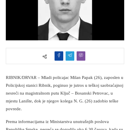
RIBNIK/DRVAR – Mladi policajac Milan Papak (26), zaposlen u
Policijskoj stanici Ribnik, poginuo je jutros u teškoj saobraćajnoj
nesreći na magistralnom putu Ključ – Bosanski Petrovac, u
mjestu Lanište, dok je njegov kolega N. G. (26) zadobio teške
povrede.
Prema informacijama iz Ministarstva unutrašnjih poslova
Republike Srpske, nesreća se dogodila oko 6.30 časova, kada su