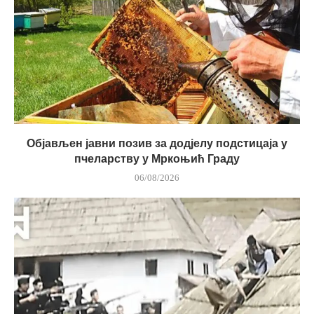
Објављен јавни позив за додјелу подстицаја у
пчеларству у Мркоњић Граду
06/08/2026