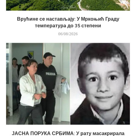
Врућине се настављају: У Мркоњић Граду
температура до 35 степени
06/08/2026
ЈАСНА ПОРУКА СРБИМА: У рату масакрирала