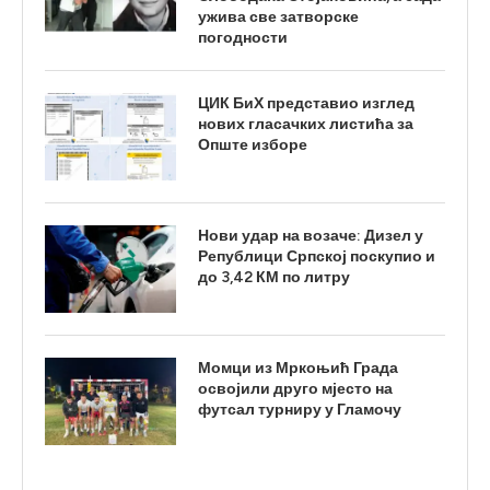
ужива све затворске
погодности
ЦИК БиХ представио изглед
нових гласачких листића за
Опште изборе
Нови удар на возаче: Дизел у
Републици Српској поскупио и
до 3,42 КМ по литру
Момци из Мркоњић Града
освојили друго мјесто на
футсал турниру у Гламочу