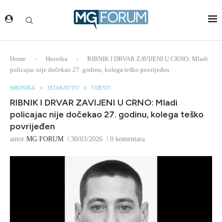
Home
-
Hronika
-
RIBNIK I DRVAR ZAVIJENI U CRNO: Mladi
policajac nije dočekao 27. godinu, kolega teško povrijeđen
HRONIKA
ISTAKNUTO
VIJESTI
RIBNIK I DRVAR ZAVIJENI U CRNO: Mladi
policajac nije dočekao 27. godinu, kolega teško
povrijeđen
autor
MG FORUM
30/03/2026
0 komentara