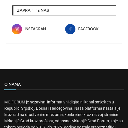
ZAPRATITE NAS
INSTAGRAM
FACEBOOK
O NAMA
MG FORUM je nezavisni informativni digitalni kanal smješten u
Republici Srpskoj, Bosna i Hercegovina. Naša platforma nastala je
kroz rad na društvenim mrežama, konkretno kroz razvoj stranice
Mrkonjić Grad kroz prošlost, odnosno Mrkonjić Grad Forum, koje su
tokom perioda od 2017. do 2025. godine postale prepoznatljiv i