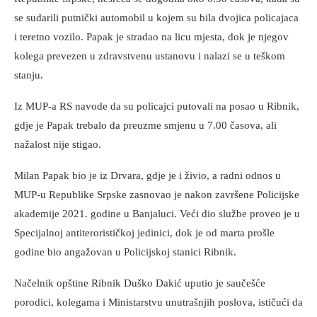
se sudarili putnički automobil u kojem su bila dvojica policajaca
i teretno vozilo. Papak je stradao na licu mjesta, dok je njegov
kolega prevezen u zdravstvenu ustanovu i nalazi se u teškom
stanju.
Iz MUP-a RS navode da su policajci putovali na posao u Ribnik,
gdje je Papak trebalo da preuzme smjenu u 7.00 časova, ali
nažalost nije stigao.
Milan Papak bio je iz Drvara, gdje je i živio, a radni odnos u
MUP-u Republike Srpske zasnovao je nakon završene Policijske
akademije 2021. godine u Banjaluci. Veći dio službe proveo je u
Specijalnoj antiterorističkoj jedinici, dok je od marta prošle
godine bio angažovan u Policijskoj stanici Ribnik.
Načelnik opštine Ribnik Duško Dakić uputio je saučešće
porodici, kolegama i Ministarstvu unutrašnjih poslova, ističući da