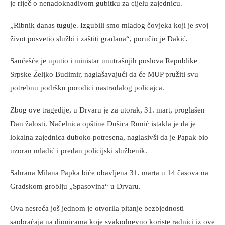
je riječ o nenadoknadivom gubitku za cijelu zajednicu.
„Ribnik danas tuguje. Izgubili smo mladog čovjeka koji je svoj
život posvetio službi i zaštiti građana“, poručio je Dakić.
Saučešće je uputio i ministar unutrašnjih poslova Republike
Srpske Željko Budimir, naglašavajući da će MUP pružiti svu
potrebnu podršku porodici nastradalog policajca.
Zbog ove tragedije, u Drvaru je za utorak, 31. mart, proglašen
Dan žalosti. Načelnica opštine Dušica Runić istakla je da je
lokalna zajednica duboko potresena, naglasivši da je Papak bio
uzoran mladić i predan policijski službenik.
Sahrana Milana Papka biće obavljena 31. marta u 14 časova na
Gradskom groblju „Spasovina“ u Drvaru.
Ova nesreća još jednom je otvorila pitanje bezbjednosti
saobraćaja na dionicama koje svakodnevno koriste radnici iz ove