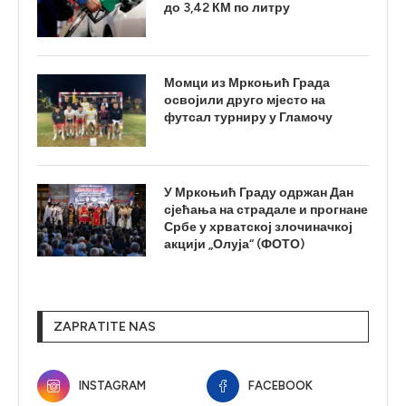
до 3,42 КМ по литру
Момци из Мркоњић Града
освојили друго мјесто на
футсал турниру у Гламочу
У Мркоњић Граду одржан Дан
сјећања на страдале и прогнане
Србе у хрватској злочиначкој
акцији „Олуја“ (ФОТО)
ZAPRATITE NAS
INSTAGRAM
FACEBOOK