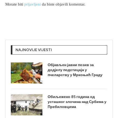
Morate biti
prijavljeni
da biste objavili komentar.
NAJNOVIJE VIJESTI
Објављен јавни позив за
додјелу подстицаја у
пчеларству у Мркоњић Граду
Обиљежено 85 година од
усташког злочина над Србима у
Пребиловцима