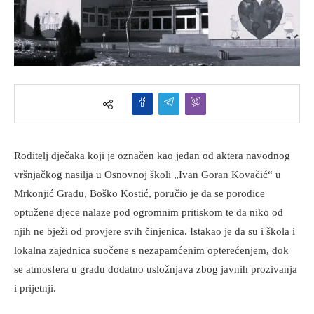
Roditelj dječaka koji je označen kao jedan od aktera navodnog
vršnjačkog nasilja u Osnovnoj školi „Ivan Goran Kovačić“ u
Mrkonjić Gradu, Boško Kostić, poručio je da se porodice
optužene djece nalaze pod ogromnim pritiskom te da niko od
njih ne bježi od provjere svih činjenica. Istakao je da su i škola i
lokalna zajednica suočene s nezapamćenim opterećenjem, dok
se atmosfera u gradu dodatno usložnjava zbog javnih prozivanja
i prijetnji.