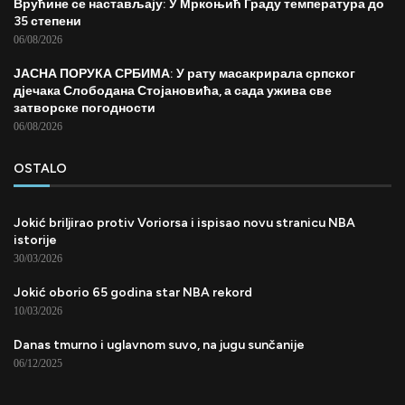
Врућине се настављају: У Мркоњић Граду температура до
35 степени
06/08/2026
ЈАСНА ПОРУКА СРБИМА: У рату масакрирала српског
дјечака Слободана Стојановића, а сада ужива све
затворске погодности
06/08/2026
OSTALO
Jokić briljirao protiv Voriorsa i ispisao novu stranicu NBA
istorije
30/03/2026
Jokić oborio 65 godina star NBA rekord
10/03/2026
Danas tmurno i uglavnom suvo, na jugu sunčanije
06/12/2025