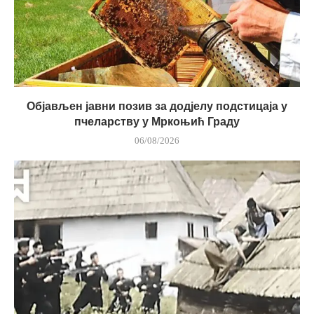
Објављен јавни позив за додјелу подстицаја у
пчеларству у Мркоњић Граду
06/08/2026