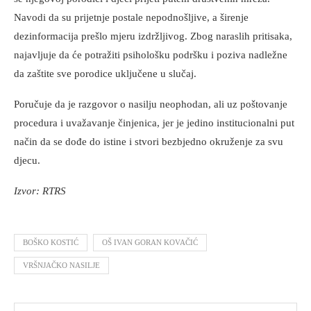
Navodi da su prijetnje postale nepodnošljive, a širenje
dezinformacija prešlo mjeru izdržljivog. Zbog naraslih pritisaka,
najavljuje da će potražiti psihološku podršku i poziva nadležne
da zaštite sve porodice uključene u slučaj.
Poručuje da je razgovor o nasilju neophodan, ali uz poštovanje
procedura i uvažavanje činjenica, jer je jedino institucionalni put
način da se dođe do istine i stvori bezbjedno okruženje za svu
djecu.
Izvor: RTRS
BOŠKO KOSTIĆ
OŠ IVAN GORAN KOVAČIĆ
VRŠNJAČKO NASILJE