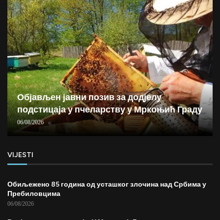
Објављен јавни позив за додјелу
подстицаја у пчеларству у Мркоњић Граду
06/08/2026
VIJESTI
Обиљежено 85 година од усташког злочина над Србима у
Пребиловцима
06/08/2026