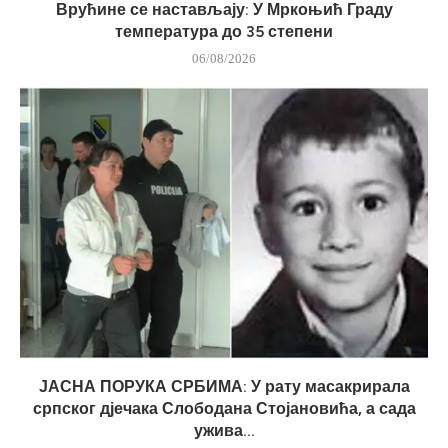
Врућине се настављају: У Мркоњић Граду
температура до 35 степени
06/08/2026
ЈАСНА ПОРУКА СРБИМА: У рату масакрирала
српског дјечака Слободана Стојановића, а сада
ужива...