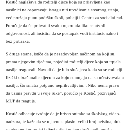
Kostić naglašava da roditelji djece koja su prijavljena kao
nasilnici ne osporavaju istragu niti utvrđivanje stvarnog stanja,
već pružaju punu podršku školi, policiji i Centru za socijalni rad.
Poručuje da će prihvatiti svaku mjeru ukoliko se utvrdi
odgovornost, ali insistira da se postupak vodi institucionalno i
bez pritisaka.
S druge strane, ističe da je nezadovoljan načinom na koji su,
prema njegovim riječima, pojedini roditelji djece koja su trpjela
nasilje reagovali. Navodi da je bilo slučajeva kada su se roditelji
fizički obračunali s djecom za koju sumnjaju da su učestvovala u
nasilju, što smatra potpuno neprihvatljivim. „Niko nema pravo
da uzima pravdu u svoje ruke“, poručio je Kostić, pozivajući
MUP da reaguje.
Kostić odbacuje tvrdnje da je brisao snimke sa školskog video-
nadzora, te kaže da se u javnost plasira veliki broj neistina, dok
se njegovoj porodici i djeci prijeti putem društvenih mreža.