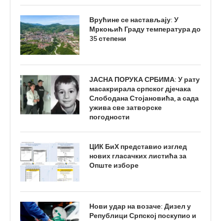
Врућине се настављају: У
Мркоњић Граду температура до
35 степени
ЈАСНА ПОРУКА СРБИМА: У рату
масакрирала српског дјечака
Слободана Стојановића, а сада
ужива све затворске
погодности
ЦИК БиХ представио изглед
нових гласачких листића за
Опште изборе
Нови удар на возаче: Дизел у
Републици Српској поскупио и