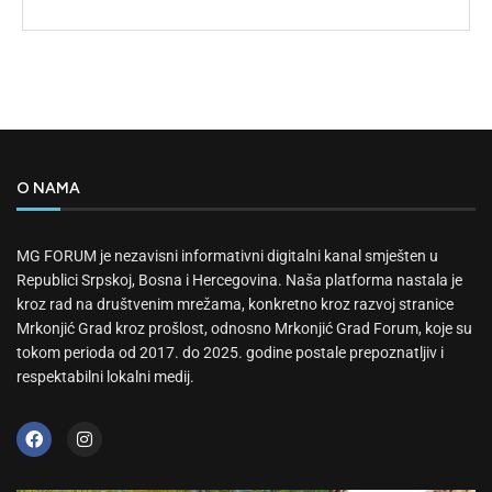
O NAMA
MG FORUM je nezavisni informativni digitalni kanal smješten u
Republici Srpskoj, Bosna i Hercegovina. Naša platforma nastala je
kroz rad na društvenim mrežama, konkretno kroz razvoj stranice
Mrkonjić Grad kroz prošlost, odnosno Mrkonjić Grad Forum, koje su
tokom perioda od 2017. do 2025. godine postale prepoznatljiv i
respektabilni lokalni medij.