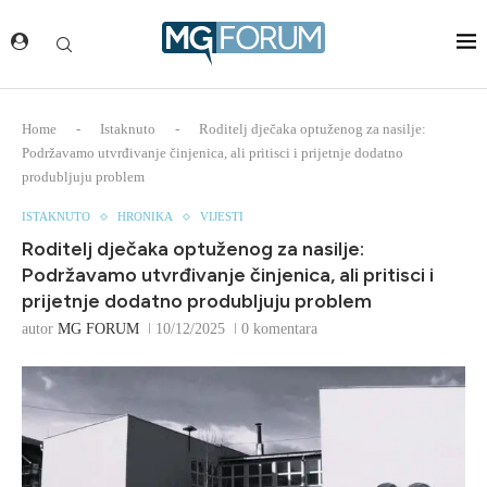
Home
-
Istaknuto
-
Roditelj dječaka optuženog za nasilje:
Podržavamo utvrđivanje činjenica, ali pritisci i prijetnje dodatno
produbljuju problem
ISTAKNUTO
HRONIKA
VIJESTI
Roditelj dječaka optuženog za nasilje:
Podržavamo utvrđivanje činjenica, ali pritisci i
prijetnje dodatno produbljuju problem
autor
MG FORUM
10/12/2025
0 komentara