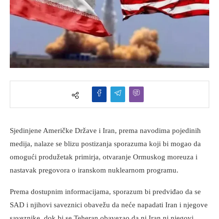
Sjedinjene Američke Države i Iran, prema navodima pojedinih
medija, nalaze se blizu postizanja sporazuma koji bi mogao da
omogući produžetak primirja, otvaranje Ormuskog moreuza i
nastavak pregovora o iranskom nuklearnom programu.
Prema dostupnim informacijama, sporazum bi predviđao da se
SAD i njihovi saveznici obavežu da neće napadati Iran i njegove
saveznike, dok bi se Teheran obavezao da ni Iran ni njegovi