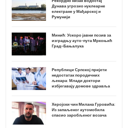
Рекордно низак водостај
Дунава угрозио нуклеарне
електране у Мађарској и
Румунији
Минић: Ускоро јавни позив за
изградњу ауто-пута Мркоњић
Град–Бањалука
Републици Српској пријети
недостатак породичних
љекара: Млади доктори
избјегавају домове здравља
Херојски чин Милана Гуровића:
Из запаљеног аутомобила
спасио заробљеног возача