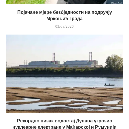
Појачане мјере безбједности на подручју
Мркоњић Града
03/08/2026
Рекордно низак водостај Дунава угрозио
нуклеарне електране у Мађарској и Румунији