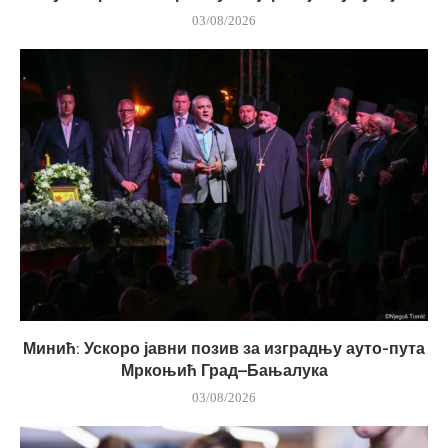
03/08/2026
Минић: Ускоро јавни позив за изградњу ауто-пута
Мркоњић Град–Бањалука
03/08/2026