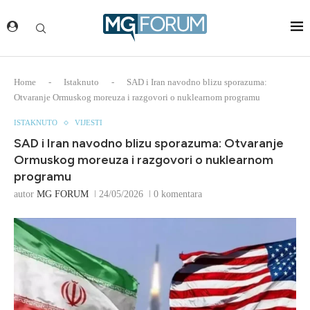
Home
-
Istaknuto
-
SAD i Iran navodno blizu sporazuma:
Otvaranje Ormuskog moreuza i razgovori o nuklearnom programu
ISTAKNUTO
VIJESTI
SAD i Iran navodno blizu sporazuma: Otvaranje
Ormuskog moreuza i razgovori o nuklearnom
programu
autor
MG FORUM
24/05/2026
0 komentara