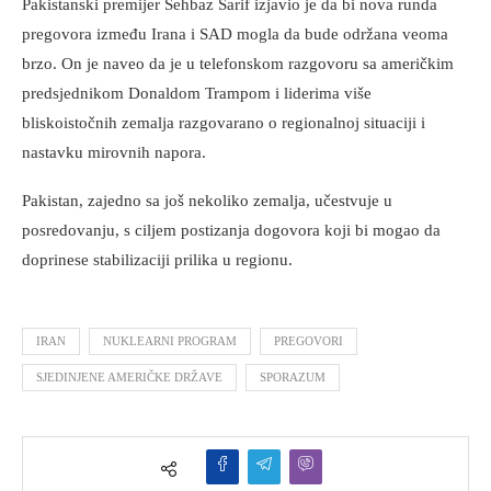
Pakistanski premijer Šehbaz Šarif izjavio je da bi nova runda
pregovora između Irana i SAD mogla da bude održana veoma
brzo. On je naveo da je u telefonskom razgovoru sa američkim
predsjednikom Donaldom Trampom i liderima više
bliskoistočnih zemalja razgovarano o regionalnoj situaciji i
nastavku mirovnih napora.
Pakistan, zajedno sa još nekoliko zemalja, učestvuje u
posredovanju, s ciljem postizanja dogovora koji bi mogao da
doprinese stabilizaciji prilika u regionu.
IRAN
NUKLEARNI PROGRAM
PREGOVORI
SJEDINJENE AMERIČKE DRŽAVE
SPORAZUM