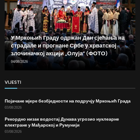
У Мркоњић Граду одржан Дан сјећања на
страдале и прогнане Србе у хрватској
злочиначкој акцији „Олуја“ (ФОТО)
04/08/2026
VIJESTI
Појачане мјере безбједности на подручју Мркоњић Града
03/08/2026
Рекордно низак водостај Дунава угрозио нуклеарне
електране у Мађарској и Румунији
03/08/2026