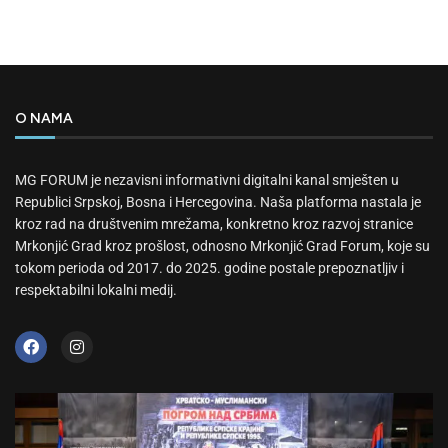
O NAMA
MG FORUM je nezavisni informativni digitalni kanal smješten u
Republici Srpskoj, Bosna i Hercegovina. Naša platforma nastala je
kroz rad na društvenim mrežama, konkretno kroz razvoj stranice
Mrkonjić Grad kroz prošlost, odnosno Mrkonjić Grad Forum, koje su
tokom perioda od 2017. do 2025. godine postale prepoznatljiv i
respektabilni lokalni medij.