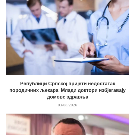
Републици Српској пријети недостатак
породичних љекара: Млади доктори избјегавају
домове здравља
03/08/2026