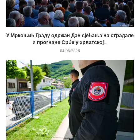
У Мркоњић Граду одржан Дан сјећања на страдале
и прогнане Србе у хрватској...
04/08/2026