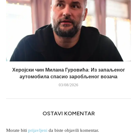
Херојски чин Милана Гуровића: Из запаљеног
аутомобила спасио заробљеног возача
03/08/2026
OSTAVI KOMENTAR
Morate biti
prijavljeni
da biste objavili komentar.