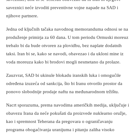
saveznici neće izvoditi preventivne vojne napade na SAD i
njihove partnere.
Jedna od ključnih tačaka navodnog memoranduma odnosi se na
produženje primirja za 60 dana. U tom periodu Ormuski moreuz
trebalo bi da bude otvoren za plovidbu, bez naplate dodatnih
taksi. Iran bi se, kako se navodi, obavezao i da ukloni mine iz
voda moreuza kako bi brodovi mogli nesmetano da prolaze.
Zauzvrat, SAD bi ukinule blokadu iranskih luka i omogućile
određena izuzeća od sankcija, što bi Iranu otvorilo prostor da
ponovo slobodnije prodaje naftu na međunarodnom tržištu.
Nacrt sporazuma, prema navodima američkih medija, uključuje i
obavezu Irana da neće pokušati da proizvede nuklearno oružje,
kao i spremnost Teherana da pregovara o ograničavanju
programa obogaćivanja uranijuma i pitanju zaliha visoko