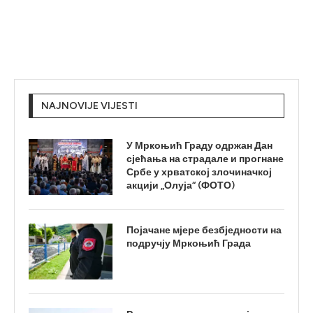
NAJNOVIJE VIJESTI
У Мркоњић Граду одржан Дан
сјећања на страдале и прогнане
Србе у хрватској злочиначкој
акцији „Олуја“ (ФОТО)
Појачане мјере безбједности на
подручју Мркоњић Града