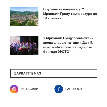
Врућине не попуштају: У
Мркоњић Граду температура до
34 степена
У Мркоњић Граду обиљежени
крсна слава општине и Дан 11.
мркоњићке лаке пјешадијске
бригаде (ФОТО)
ZAPRATITE NAS
INSTAGRAM
FACEBOOK