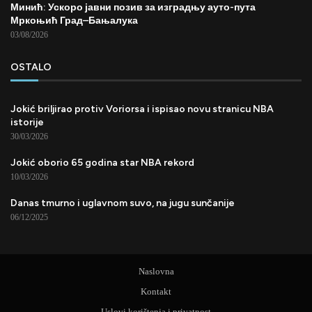
Минић: Ускоро јавни позив за изградњу ауто-пута
Мркоњић Град–Бањалука
03/08/2026
OSTALO
Jokić briljirao protiv Voriorsa i ispisao novu stranicu NBA
istorije
30/03/2026
Jokić oborio 65 godina star NBA rekord
10/03/2026
Danas tmurno i uglavnom suvo, na jugu sunčanije
06/12/2025
Naslovna
Kontakt
Uslovi korištenja i privatnost