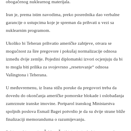
obogaćenog nuklearnog materijala.
Iran je, prema istim navodima, preko posrednika dao verbalne
garancije o ustupcima koje je spreman da prihvati u vezi sa
nuklearnim programom.
Ukoliko bi Teheran prihvatio američke zahtjeve, otvara se
mogućnost za šire pregovore i pokušaj normalizacije odnosa
između dvije zemlje. Pojedini diplomatski izvori ocjenjuju da bi
to mogla biti prilika za svojevrsno „resetovanje“ odnosa
Vašingtona i Teherana.
U međuvremenu, iz Irana stižu poruke da pregovori treba da
dovedu do okončanja američke pomorske blokade i oslobađanja
zamrznute iranske imovine. Portparol iranskog Ministarstva
spoljnih poslova Esmail Bagei potvrdio je da su dvije strane bliže
finalizaciji memoranduma o razumijevanju.