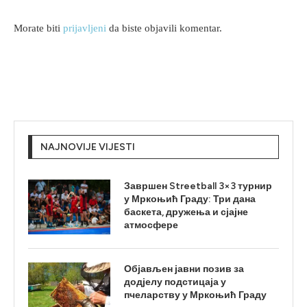
Morate biti
prijavljeni
da biste objavili komentar.
NAJNOVIJE VIJESTI
Завршен Streetball 3×3 турнир
у Мркоњић Граду: Три дана
баскета, дружења и сјајне
атмосфере
Објављен јавни позив за
додјелу подстицаја у
пчеларству у Мркоњић Граду