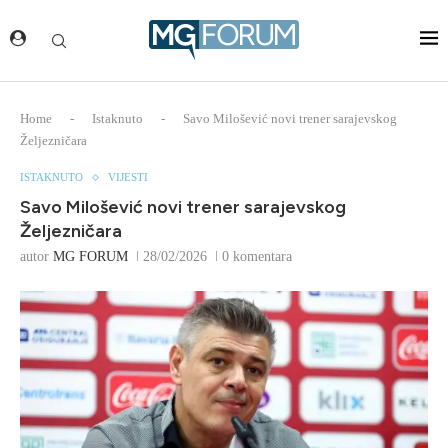
Home
-
Istaknuto
-
Savo Milošević novi trener sarajevskog
Željezničara
ISTAKNUTO
VIJESTI
Savo Milošević novi trener sarajevskog
Željezničara
autor
MG FORUM
28/02/2026
0 komentara