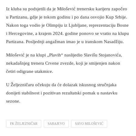
Iz kluba su podsjetili da je Milošević trenersku karijeru započeo
u Partizanu, gdje je tokom godinu i po dana osvojio Kup Srbije.
Nakon toga vodio je Olimpiju iz Ljubljane, reprezentaciju Bosne
i Hercegovine, a krajem 2024. godine ponovo se vratio na klupu
Partizana. Posljednji angažman imao je u iranskom Nasadžiju.
Milošević je na klupi „Plavih“ naslijedio Slavišu Stojanovića,
nekadašnjeg trenera Crvene zvezde, koji je smijenjen nakon
četiri odigrane utakmice.
U Željezničaru očekuju da će dolazak iskusnog stručnjaka
donijeti stabilnost i pozitivan rezultatski pomak u nastavku
sezone.
FK ŽELJEZNIČAR
SARAJEVO
SAVO MILOŠEVIĆ