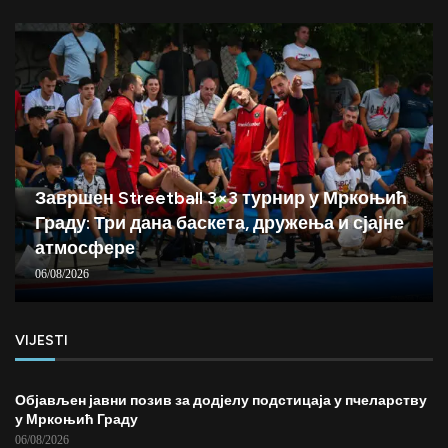
Завршен Streetball 3×3 турнир у Мркоњић
Граду: Три дана баскета, дружења и сјајне
атмосфере
06/08/2026
VIJESTI
Објављен јавни позив за додјелу подстицаја у пчеларству
у Мркоњић Граду
06/08/2026