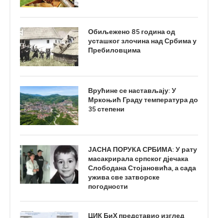
Обиљежено 85 година од
усташког злочина над Србима у
Пребиловцима
Врућине се настављају: У
Мркоњић Граду температура до
35 степени
ЈАСНА ПОРУКА СРБИМА: У рату
масакрирала српског дјечака
Слободана Стојановића, а сада
ужива све затворске
погодности
ЦИК БиХ представио изглед