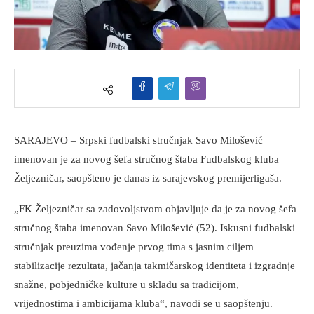
SARAJEVO – Srpski fudbalski stručnjak Savo Milošević
imenovan je za novog šefa stručnog štaba Fudbalskog kluba
Željezničar, saopšteno je danas iz sarajevskog premijerligaša.
„FK Željezničar sa zadovoljstvom objavljuje da je za novog šefa
stručnog štaba imenovan Savo Milošević (52). Iskusni fudbalski
stručnjak preuzima vođenje prvog tima s jasnim ciljem
stabilizacije rezultata, jačanja takmičarskog identiteta i izgradnje
snažne, pobjedničke kulture u skladu sa tradicijom,
vrijednostima i ambicijama kluba“, navodi se u saopštenju.