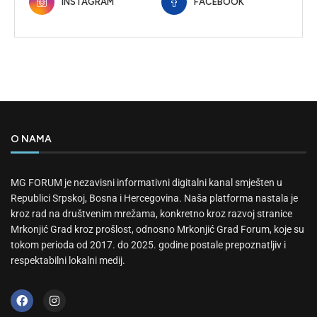
INSTAGRAM
FACEBOOK
O NAMA
MG FORUM je nezavisni informativni digitalni kanal smješten u
Republici Srpskoj, Bosna i Hercegovina. Naša platforma nastala je
kroz rad na društvenim mrežama, konkretno kroz razvoj stranice
Mrkonjić Grad kroz prošlost, odnosno Mrkonjić Grad Forum, koje su
tokom perioda od 2017. do 2025. godine postale prepoznatljiv i
respektabilni lokalni medij.