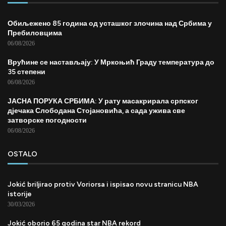
Обиљежено 85 година од усташког злочина над Србима у
Пребиловцима
06/08/2026
Врућине се настављају: У Мркоњић Граду температура до
35 степени
06/08/2026
ЈАСНА ПОРУКА СРБИМА: У рату масакрирала српског
дјечака Слободана Стојановића, а сада ужива све
затворске погодности
06/08/2026
OSTALO
Jokić briljirao protiv Voriorsa i ispisao novu stranicu NBA
istorije
30/03/2026
Jokić oborio 65 godina star NBA rekord