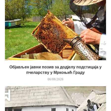
Објављен јавни позив за додјелу подстицаја у
пчеларству у Мркоњић Граду
06/08/2026