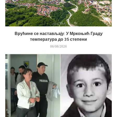
Врућине се настављају: У Мркоњић Граду
температура до 35 степени
06/08/2026