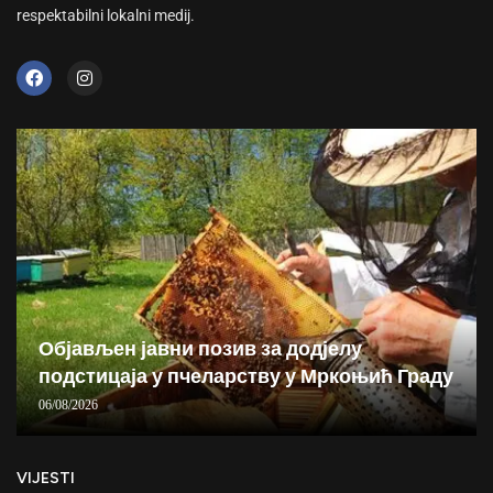
respektabilni lokalni medij.
Објављен јавни позив за додјелу
подстицаја у пчеларству у Мркоњић Граду
06/08/2026
VIJESTI