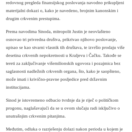
redovnog pregleda finansijskog poslovanja navodno prikupljeni
materijalni dokazi o, kako je navedeno, brojnim kanonskim i
drugim crkvenim prestupima.
Prema navodima Sinoda, mitropolit Justin je neovlašteno
osnovao tri privredna društva, prikrivao njihovo poslovanje,
upisao se kao stvarni vlasnik tih društava, te izvršio prodaju više
desetina crkvenih nepokretnosti u Kraljevu i Čačku. Takođe se
tereti za zaključivanje višemilionskih ugovora i pozajmica bez
saglasnosti nadležnih crkvenih organa, što, kako je saopšteno,
može imati i krivično-pravne posljedice pred državnim
institucijama.
Sinod je istovremeno odbacio tvrdnje da je riječ o političkom
progonu, naglašavajući da se u ovom slučaju radi isključivo o
unutrašnjim crkvenim pitanjima.
Međutim, odluka o razrješenju dolazi nakon perioda u kojem je