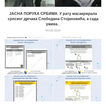
ЈАСНА ПОРУКА СРБИМА: У рату масакрирала
српског дјечака Слободана Стојановића, а сада
ужива...
06/08/2026