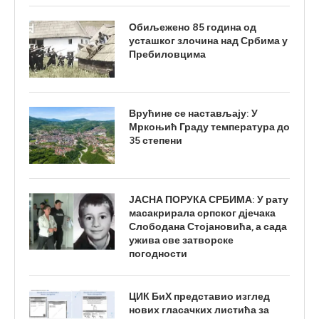
Обиљежено 85 година од
усташког злочина над Србима у
Пребиловцима
Врућине се настављају: У
Мркоњић Граду температура до
35 степени
ЈАСНА ПОРУКА СРБИМА: У рату
масакрирала српског дјечака
Слободана Стојановића, а сада
ужива све затворске
погодности
ЦИК БиХ представио изглед
нових гласачких листића за