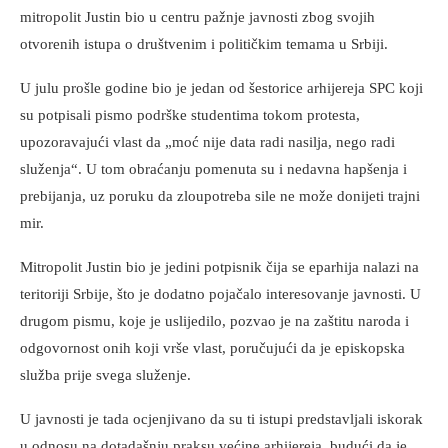
mitropolit Justin bio u centru pažnje javnosti zbog svojih
otvorenih istupa o društvenim i političkim temama u Srbiji.
U julu prošle godine bio je jedan od šestorice arhijereja SPC koji
su potpisali pismo podrške studentima tokom protesta,
upozoravajući vlast da „moć nije data radi nasilja, nego radi
služenja“. U tom obraćanju pomenuta su i nedavna hapšenja i
prebijanja, uz poruku da zloupotreba sile ne može donijeti trajni
mir.
Mitropolit Justin bio je jedini potpisnik čija se eparhija nalazi na
teritoriji Srbije, što je dodatno pojačalo interesovanje javnosti. U
drugom pismu, koje je uslijedilo, pozvao je na zaštitu naroda i
odgovornost onih koji vrše vlast, poručujući da je episkopska
služba prije svega služenje.
U javnosti je tada ocjenjivano da su ti istupi predstavljali iskorak
u odnosu na dotadašnju praksu većine arhijereja, budući da je