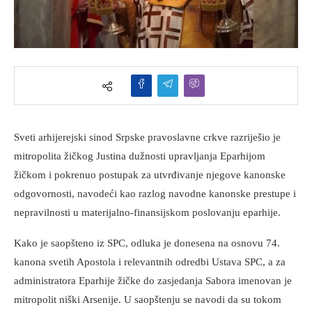
Sveti arhijerejski sinod Srpske pravoslavne crkve razriješio je
mitropolita žičkog Justina dužnosti upravljanja Eparhijom
žičkom i pokrenuo postupak za utvrđivanje njegove kanonske
odgovornosti, navodeći kao razlog navodne kanonske prestupe i
nepravilnosti u materijalno-finansijskom poslovanju eparhije.
Kako je saopšteno iz SPC, odluka je donesena na osnovu 74.
kanona svetih Apostola i relevantnih odredbi Ustava SPC, a za
administratora Eparhije žičke do zasjedanja Sabora imenovan je
mitropolit niški Arsenije. U saopštenju se navodi da su tokom