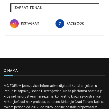
ZAPRATITE NAS
INSTAGRAM
FACEBOOK
O NAMA
MG FORUM je nezavisni informativni digitalni kanal smješten u
Republici Srpskoj, Bosna i Hercegovina. Naša platforma nastala je
kroz rad na društvenim mrežama, konkretno kroz razvoj stranice
Mrkonjić Grad kroz prošlost, odnosno Mrkonjić Grad Forum, koje su
tokom perioda od 2017. do 2025. godine postale prepoznatljiv i