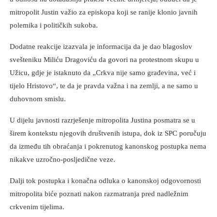
mitropolit Justin važio za episkopa koji se ranije klonio javnih
polemika i političkih sukoba.
Dodatne reakcije izazvala je informacija da je dao blagoslov
svešteniku Miliću Dragoviću da govori na protestnom skupu u
Užicu, gdje je istaknuto da „Crkva nije samo građevina, već i
tijelo Hristovo“, te da je pravda važna i na zemlji, a ne samo u
duhovnom smislu.
U dijelu javnosti razrješenje mitropolita Justina posmatra se u
širem kontekstu njegovih društvenih istupa, dok iz SPC poručuju
da između tih obraćanja i pokrenutog kanonskog postupka nema
nikakve uzročno-posljedične veze.
Dalji tok postupka i konačna odluka o kanonskoj odgovornosti
mitropolita biće poznati nakon razmatranja pred nadležnim
crkvenim tijelima.