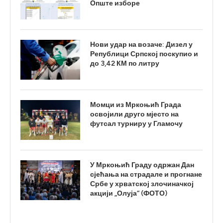
Опште изборе
Нови удар на возаче: Дизел у
Републици Српској поскупио и
до 3,42 КМ по литру
Момци из Мркоњић Града
освојили друго мјесто на
футсал турниру у Гламочу
У Мркоњић Граду одржан Дан
сјећања на страдале и прогнане
Србе у хрватској злочиначкој
акцији „Олуја“ (ФОТО)