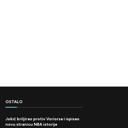
OSTALO
Jokić briljirao protiv Voriorsa i ispisao
novu stranicu NBA istorije