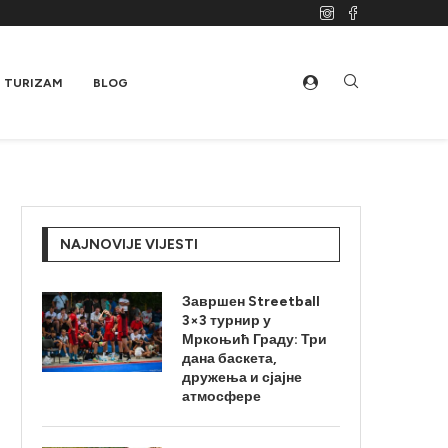
TURIZAM
BLOG
NAJNOVIJE VIJESTI
Завршен Streetball
3×3 турнир у
Мркоњић Граду: Три
дана баскета,
дружења и сјајне
атмосфере