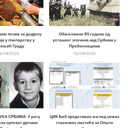
вни позив за додјелу
Обиљежено 85 година од
ја у пчеларству у
усташког злочина над Србима у
оњић Граду
Пребиловцима
6/08/2026
06/08/2026
КА СРБИМА: У рату
ЦИК БиХ представио изглед нових
ла српског дјечака
гласачких листића за Опште