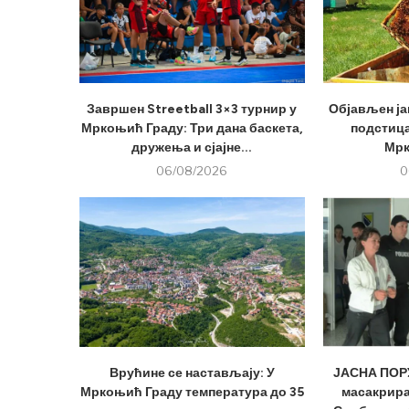
Завршен Streetball 3×3 турнир у
Објављен ја
Мркоњић Граду: Три дана баскета,
подстица
дружења и сјајне...
Мрк
06/08/2026
0
Врућине се настављају: У
ЈАСНА ПОРУ
Мркоњић Граду температура до 35
масакрира