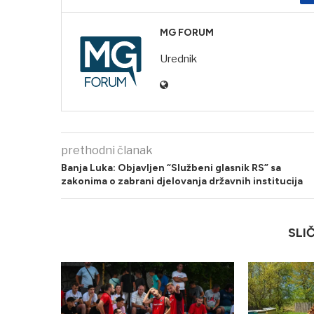
MG FORUM
Urednik
prethodni članak
Banja Luka: Objavljen “Službeni glasnik RS” sa
zakonima o zabrani djelovanja državnih institucija
SLI