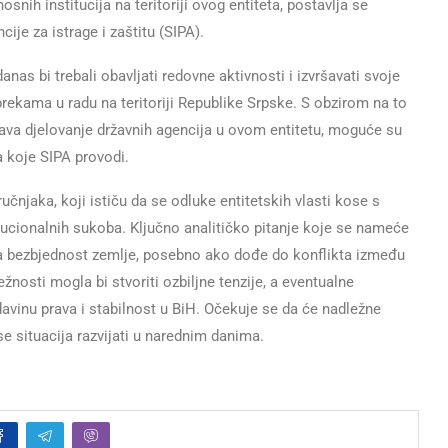
snih institucija na teritoriji ovog entiteta, postavlja se
ije za istrage i zaštitu (SIPA).
as bi trebali obavljati redovne aktivnosti i izvršavati svoje
eprekama u radu na teritoriji Republike Srpske. S obzirom na to
rava djelovanje državnih agencija u ovom entitetu, moguće su
a koje SIPA provodi.
ručnjaka, koji ističu da se odluke entitetskih vlasti kose s
tucionalnih sukoba. Ključno analitičko pitanje koje se nameće
 na bezbjednost zemlje, posebno ako dođe do konflikta između
žnosti mogla bi stvoriti ozbiljne tenzije, a eventualne
davinu prava i stabilnost u BiH. Očekuje se da će nadležne
e situacija razvijati u narednim danima.