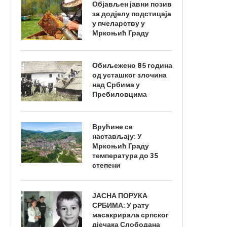
Објављен јавни позив
за додјелу подстицаја
у пчеларству у
Мркоњић Граду
Обиљежено 85 година
од усташког злочина
над Србима у
Пребиловцима
Врућине се
настављају: У
Мркоњић Граду
температура до 35
степени
ЈАСНА ПОРУКА
СРБИМА: У рату
масакрирала српског
дјечака Слободана