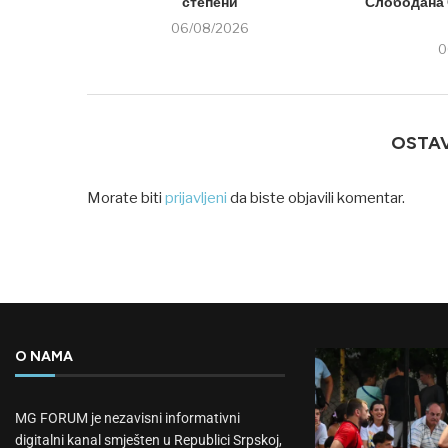
степени
Слободана 
06/08/2026
0
OSTA
Morate biti
prijavljeni
da biste objavili komentar.
O NAMA
MG FORUM je nezavisni informativni
digitalni kanal smješten u Republici Srpskoj,