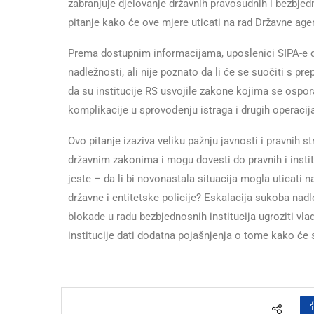
zabranjuje djelovanje državnih pravosudnih i bezbjedno
pitanje kako će ove mjere uticati na rad Državne agenc
Prema dostupnim informacijama, uposlenici SIPA-e dan
nadležnosti, ali nije poznato da li će se suočiti s pr
da su institucije RS usvojile zakone kojima se ospo
komplikacije u sprovođenju istraga i drugih operacij
Ovo pitanje izaziva veliku pažnju javnosti i pravnih st
državnim zakonima i mogu dovesti do pravnih i insti
jeste – da li bi novonastala situacija mogla uticati
državne i entitetske policije? Eskalacija sukoba nadle
blokade u radu bezbjednosnih institucija ugroziti vla
institucije dati dodatna pojašnjenja o tome kako će s