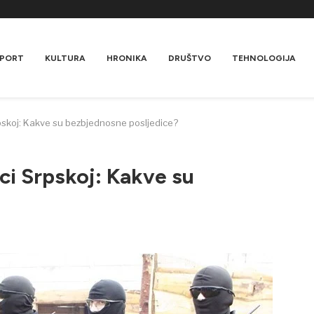
PORT
KULTURA
HRONIKA
DRUŠTVO
TEHNOLOGIJA
pskoj: Kakve su bezbjednosne posljedice?
ci Srpskoj: Kakve su