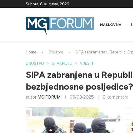
Subota, 8 Augusta, 2026
NASLOVNA
S
Home
-
Društvo
-
SIPA zabranjena u Republici Sr
DRUŠTVO
ISTAKNUTO
VIJESTI
SIPA zabranjena u Republi
bezbjednosne posljedice?
autor
MG FORUM
06/03/2025
0 komentara