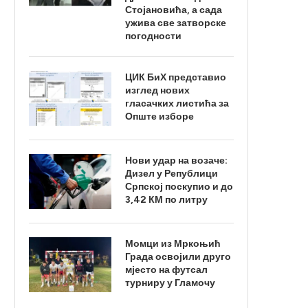
Стојановића, а сада
ужива све затворске
погодности
ЦИК БиХ представио
изглед нових
гласачких листића за
Опште изборе
Нови удар на возаче:
Дизел у Републици
Српској поскупио и до
3,42 КМ по литру
Момци из Мркоњић
Града освојили друго
мјесто на футсал
турниру у Гламочу