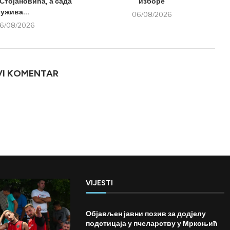
Стојановића, а сада
изборе
ужива...
06/08/2026
6/08/2026
VI KOMENTAR
VIJESTI
Објављен јавни позив за додјелу
подстицаја у пчеларству у Мркоњић