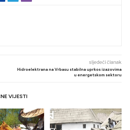
sljedeći članak
Hidroelektrana na Vrbasu stabilna uprkos izazovima
u energetskom sektoru
ČNE VIJESTI