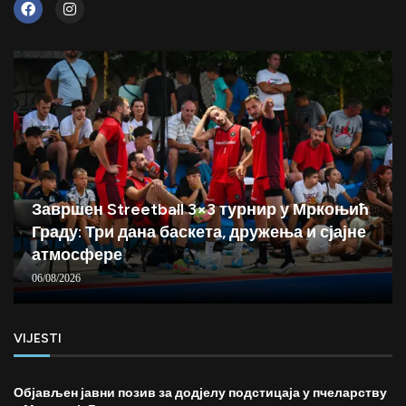
Завршен Streetball 3×3 турнир у Мркоњић
Граду: Три дана баскета, дружења и сјајне
атмосфере
06/08/2026
VIJESTI
Објављен јавни позив за додјелу подстицаја у пчеларству