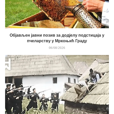
Објављен јавни позив за додјелу подстицаја у
пчеларству у Мркоњић Граду
06/08/2026