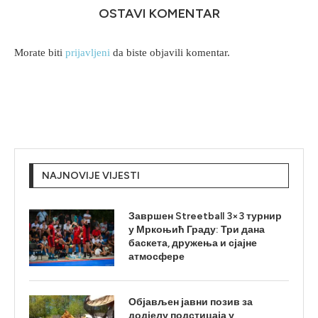
OSTAVI KOMENTAR
Morate biti
prijavljeni
da biste objavili komentar.
NAJNOVIJE VIJESTI
Завршен Streetball 3×3 турнир
у Мркоњић Граду: Три дана
баскета, дружења и сјајне
атмосфере
Објављен јавни позив за
додјелу подстицаја у