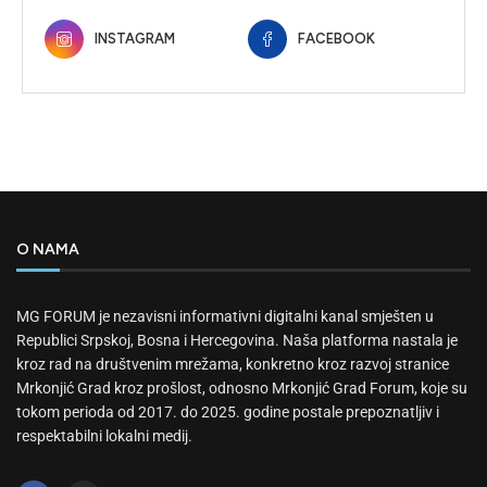
INSTAGRAM
FACEBOOK
O NAMA
MG FORUM je nezavisni informativni digitalni kanal smješten u
Republici Srpskoj, Bosna i Hercegovina. Naša platforma nastala je
kroz rad na društvenim mrežama, konkretno kroz razvoj stranice
Mrkonjić Grad kroz prošlost, odnosno Mrkonjić Grad Forum, koje su
tokom perioda od 2017. do 2025. godine postale prepoznatljiv i
respektabilni lokalni medij.