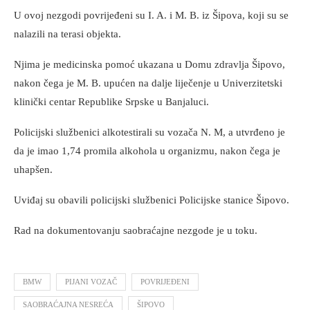
U ovoj nezgodi povrijeđeni su I. A. i M. B. iz Šipova, koji su se
nalazili na terasi objekta.
Njima je medicinska pomoć ukazana u Domu zdravlja Šipovo,
nakon čega je M. B. upućen na dalje liječenje u Univerzitetski
klinički centar Republike Srpske u Banjaluci.
Policijski službenici alkotestirali su vozača N. M, a utvrđeno je
da je imao 1,74 promila alkohola u organizmu, nakon čega je
uhapšen.
Uviđaj su obavili policijski službenici Policijske stanice Šipovo.
Rad na dokumentovanju saobraćajne nezgode je u toku.
BMW
PIJANI VOZAČ
POVRIJEĐENI
SAOBRAĆAJNA NESREĆA
ŠIPOVO