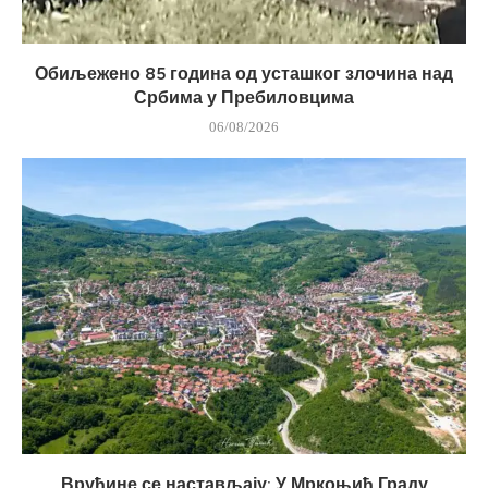
Обиљежено 85 година од усташког злочина над
Србима у Пребиловцима
06/08/2026
Врућине се настављају: У Мркоњић Граду