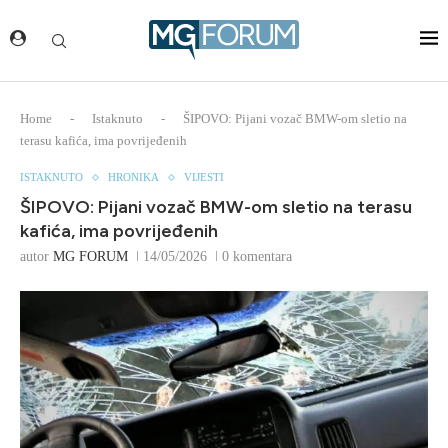
Home
-
Istaknuto
-
ŠIPOVO: Pijani vozač BMW-om sletio na
terasu kafića, ima povrijeđenih
ISTAKNUTO
HRONIKA
VIJESTI
ŠIPOVO: Pijani vozač BMW-om sletio na terasu
kafića, ima povrijeđenih
autor
MG FORUM
14/05/2026
0 komentara