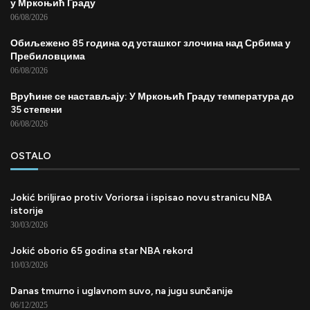
у Мркоњић Граду
06/08/2026
Обиљежено 85 година од усташког злочина над Србима у
Пребиловцима
06/08/2026
Врућине се настављају: У Мркоњић Граду температура до
35 степени
06/08/2026
OSTALO
Jokić briljirao protiv Voriorsa i ispisao novu stranicu NBA
istorije
30/03/2026
Jokić oborio 65 godina star NBA rekord
10/03/2026
Danas tmurno i uglavnom suvo, na jugu sunčanije
06/12/2025