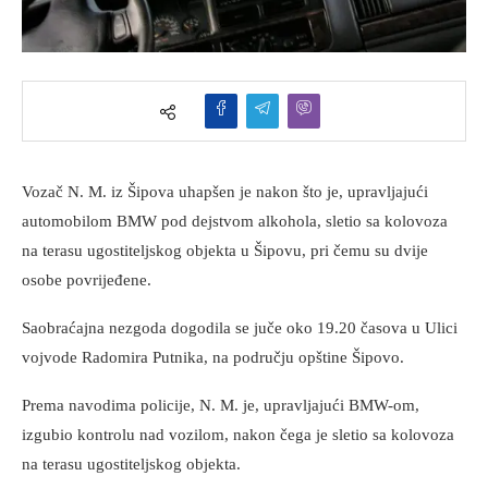
Vozač N. M. iz Šipova uhapšen je nakon što je, upravljajući
automobilom BMW pod dejstvom alkohola, sletio sa kolovoza
na terasu ugostiteljskog objekta u Šipovu, pri čemu su dvije
osobe povrijeđene.
Saobraćajna nezgoda dogodila se juče oko 19.20 časova u Ulici
vojvode Radomira Putnika, na području opštine Šipovo.
Prema navodima policije, N. M. je, upravljajući BMW-om,
izgubio kontrolu nad vozilom, nakon čega je sletio sa kolovoza
na terasu ugostiteljskog objekta.