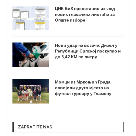
ЦИК БиХ представио изглед
нових гласачких листића за
Опште изборе
Нови удар на возаче: Дизел у
Републици Српској поскупио и
до 3,42 КМ по литру
Момци из Мркоњић Града
освојили друго мјесто на
футсал турниру у Гламочу
ZAPRATITE NAS