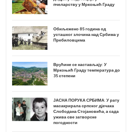
пчеларству у Мркоњић Граду
Обиљежено 85 година од
усташког злочина над Србима у
Пребиловцима
Врућине се настављају: У
Мркоњић Граду температура до
35 степени
ЈАСНА ПОРУКА СРБИМА: У рату
масакрирала српског дјечака
Слободана Стојановића, а сада
ужива све затворске
погодности