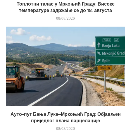
Топлотни талас у Мркоњић Граду: Високе
температуре задржаће се до 18. августа
08/08/2026
Ауто-пут Бања Лука–Мркоњић Град: Објављен
приједлог плана парцелације
08/08/2026