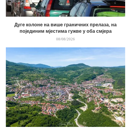
Дуге колоне на више граничних прелаза, на
појединим мјестима гужве у оба смјера
08/08/2026