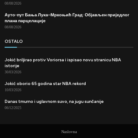
08/08/2026
Ауто-пут Бања Лука–Мркоњић Град: Објављен приједлог
плана парцелације
08/08/2026
OSTALO
Jokić briljirao protiv Voriorsa i ispisao novu stranicu NBA
istorije
30/03/2026
Jokić oborio 65 godina star NBA rekord
10/03/2026
Danas tmurno i uglavnom suvo, na jugu sunčanije
06/12/2025
Naslovna