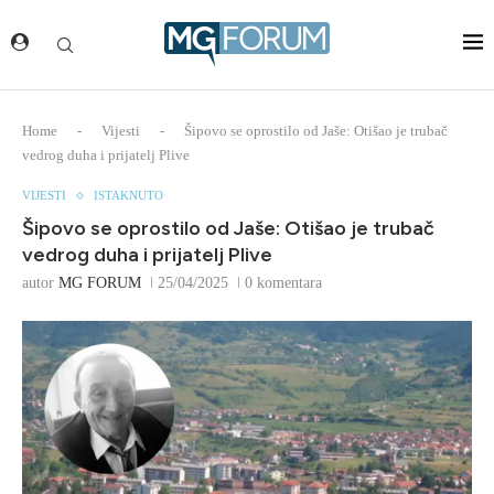
Home
-
Vijesti
-
Šipovo se oprostilo od Jaše: Otišao je trubač
vedrog duha i prijatelj Plive
VIJESTI
ISTAKNUTO
Šipovo se oprostilo od Jaše: Otišao je trubač
vedrog duha i prijatelj Plive
autor
MG FORUM
25/04/2025
0 komentara