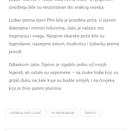
izvođenju bile su neizostavan dio svakog veselja.
Ljubav prema rijeci Plivi bila je posebna priča. U njenim
dubinama i mirnim tokovima, Jašo je nalazio mir,
inspiraciju i snagu. Njegove ribarske priče bile su
legendarne, ispunjene šalom, mudrošću i ljubavlju prema
prirodi.
Odlaskom Jaše, Šipovo je izgubilo jednu od svojih
legendi, ali ostale su uspomene – na zvuke trube koji su
grijali dušu, na šale koje su budile smijeh, i na čovjeka
koji je živio punim plućima.
ANDRIJA JAŠO GAJIĆ
IN MEMORIAM
ŠIPOVO