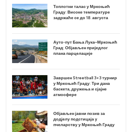
Топлотни талас у Мркоњић
Граду: Високе температуре
задржаће се до 18. августа
Ауто-пут Бања Лука–Мркоњић
Град: Објављен приједлог
плана парцелације
Завршен Streetball 3×3 турнир
у Мркоњић Граду: Три дана
баскета, дружења и сјајне
атмосфере
Објављен јавни позив за
додјелу подстицаја у
пчеларству у Мркоњић Граду