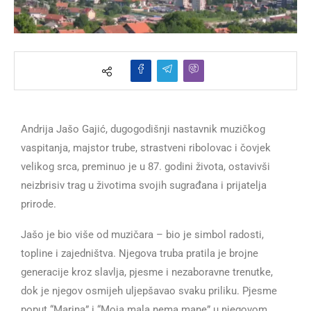
Andrija Jašo Gajić, dugogodišnji nastavnik muzičkog
vaspitanja, majstor trube, strastveni ribolovac i čovjek
velikog srca, preminuo je u 87. godini života, ostavivši
neizbrisiv trag u životima svojih sugrađana i prijatelja
prirode.
Jašo je bio više od muzičara – bio je simbol radosti,
topline i zajedništva. Njegova truba pratila je brojne
generacije kroz slavlja, pjesme i nezaboravne trenutke,
dok je njegov osmijeh uljepšavao svaku priliku. Pjesme
poput “Marina” i “Moja mala nema mane” u njegovom