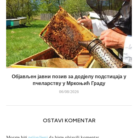
Објављен јавни позив за додјелу подстицаја у
пчеларству у Мркоњић Граду
06/08/2026
OSTAVI KOMENTAR
Morate biti
prijavljeni
da biste objavili komentar.