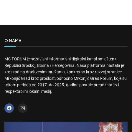
O NAMA
MG FORUM je nezavisni informativni digitalni kanal smješten u
Republici Srpskoj, Bosna i Hercegovina. Naša platforma nastala je
kroz rad na društvenim mrežama, konkretno kroz razvoj stranice
Mrkonjić Grad kroz prošlost, odnosno Mrkonjić Grad Forum, koje su
tokom perioda od 2017. do 2025. godine postale prepoznatljiv i
respektabilni lokalni medij.