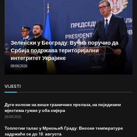
Зеленски у Београду: Вучић поручио да
Србија подржава територијални
интегритет Украјине
08/08/2026
VIJESTI
Дуге колоне на више граничних прелаза, на појединим
мјестима гужве у оба смјера
08/08/2026
Топлотни талас у Мркоњић Граду: Високе температуре
задржаће се до 18. августа