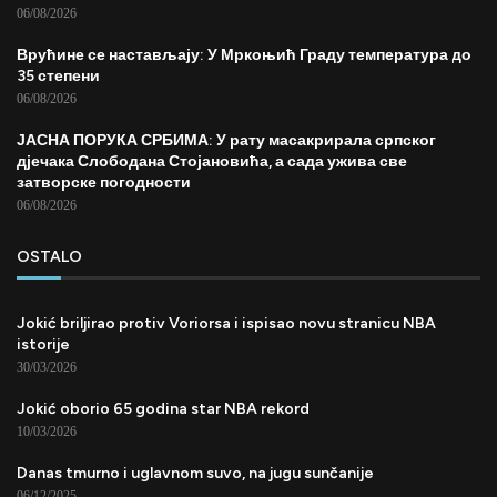
06/08/2026
Врућине се настављају: У Мркоњић Граду температура до
35 степени
06/08/2026
ЈАСНА ПОРУКА СРБИМА: У рату масакрирала српског
дјечака Слободана Стојановића, а сада ужива све
затворске погодности
06/08/2026
OSTALO
Jokić briljirao protiv Voriorsa i ispisao novu stranicu NBA
istorije
30/03/2026
Jokić oborio 65 godina star NBA rekord
10/03/2026
Danas tmurno i uglavnom suvo, na jugu sunčanije
06/12/2025