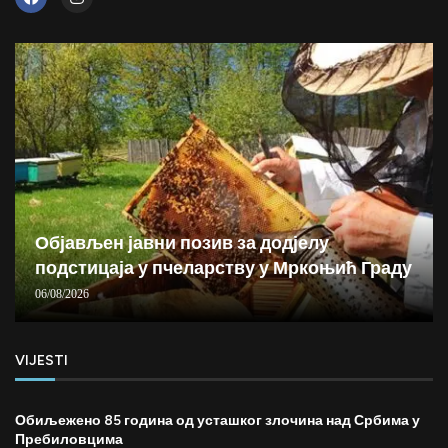
Објављен јавни позив за додјелу
подстицаја у пчеларству у Мркоњић Граду
06/08/2026
VIJESTI
Обиљежено 85 година од усташког злочина над Србима у
Пребиловцима