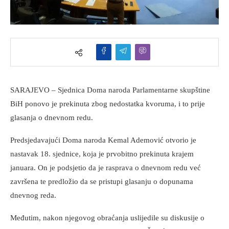
SARAJEVO – Sjednica Doma naroda Parlamentarne skupštine
BiH ponovo je prekinuta zbog nedostatka kvoruma, i to prije
glasanja o dnevnom redu.
Predsjedavajući Doma naroda Kemal Ademović otvorio je
nastavak 18. sjednice, koja je prvobitno prekinuta krajem
januara. On je podsjetio da je rasprava o dnevnom redu već
završena te predložio da se pristupi glasanju o dopunama
dnevnog reda.
Međutim, nakon njegovog obraćanja uslijedile su diskusije o