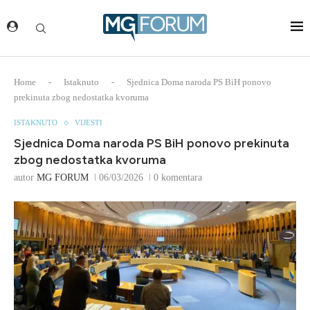
Home
-
Istaknuto
-
Sjednica Doma naroda PS BiH ponovo
prekinuta zbog nedostatka kvoruma
ISTAKNUTO
VIJESTI
Sjednica Doma naroda PS BiH ponovo prekinuta
zbog nedostatka kvoruma
autor
MG FORUM
06/03/2026
0 komentara