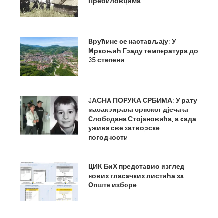
Пребиловцима
Врућине се настављају: У
Мркоњић Граду температура до
35 степени
ЈАСНА ПОРУКА СРБИМА: У рату
масакрирала српског дјечака
Слободана Стојановића, а сада
ужива све затворске
погодности
ЦИК БиХ представио изглед
нових гласачких листића за
Опште изборе