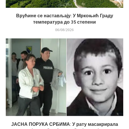
Врућине се настављају: У Мркоњић Граду
температура до 35 степени
06/08/2026
ЈАСНА ПОРУКА СРБИМА: У рату масакрирала