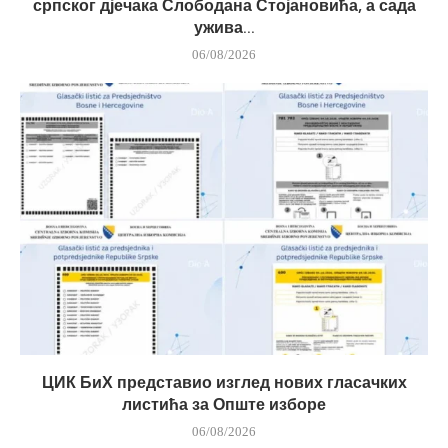
српског дјечака Слободана Стојановића, а сада
ужива...
06/08/2026
ЦИК БиХ представио изглед нових гласачких
листића за Опште изборе
06/08/2026