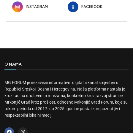
INSTAGRAM
FACEBOOK
O NAMA
MG FORUM je nezavisni informativni digitalni kanal smješten u
Republici Srpskoj, Bosna i Hercegovina. Naša platforma nastala je
kroz rad na društvenim mrežama, konkretno kroz razvoj stranice
Mrkonjić Grad kroz prošlost, odnosno Mrkonjić Grad Forum, koje su
tokom perioda od 2017. do 2025. godine postale prepoznatljiv i
respektabilni lokalni medij.