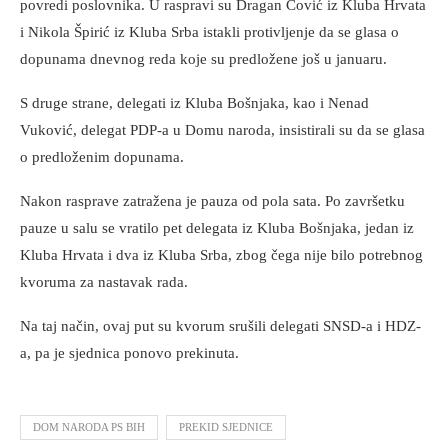
povredi poslovnika. U raspravi su Dragan Čović iz Kluba Hrvata
i Nikola Špirić iz Kluba Srba istakli protivljenje da se glasa o
dopunama dnevnog reda koje su predložene još u januaru.
S druge strane, delegati iz Kluba Bošnjaka, kao i Nenad
Vuković, delegat PDP-a u Domu naroda, insistirali su da se glasa
o predloženim dopunama.
Nakon rasprave zatražena je pauza od pola sata. Po završetku
pauze u salu se vratilo pet delegata iz Kluba Bošnjaka, jedan iz
Kluba Hrvata i dva iz Kluba Srba, zbog čega nije bilo potrebnog
kvoruma za nastavak rada.
Na taj način, ovaj put su kvorum srušili delegati SNSD-a i HDZ-
a, pa je sjednica ponovo prekinuta.
DOM NARODA PS BIH
PREKID SJEDNICE