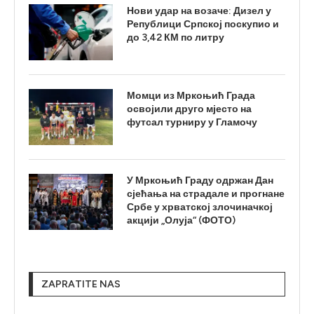
Нови удар на возаче: Дизел у
Републици Српској поскупио и
до 3,42 КМ по литру
Момци из Мркоњић Града
освојили друго мјесто на
футсал турниру у Гламочу
У Мркоњић Граду одржан Дан
сјећања на страдале и прогнане
Србе у хрватској злочиначкој
акцији „Олуја“ (ФОТО)
ZAPRATITE NAS