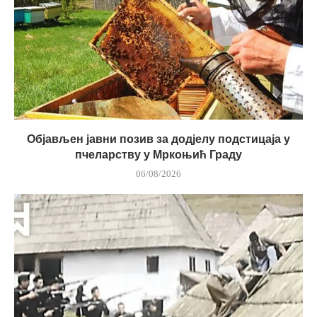
Објављен јавни позив за додјелу подстицаја у
пчеларству у Мркоњић Граду
06/08/2026