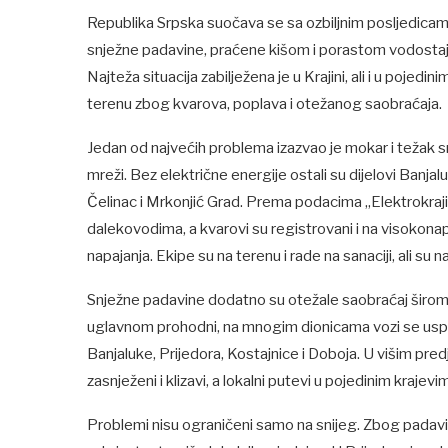
Republika Srpska suočava se sa ozbiljnim posljedicam
snježne padavine, praćene kišom i porastom vodostaja 
Najteža situacija zabilježena je u Krajini, ali i u pojed
terenu zbog kvarova, poplava i otežanog saobraćaja.
Jedan od najvećih problema izazvao je mokar i težak s
mreži. Bez električne energije ostali su dijelovi Banjaluk
Čelinac i Mrkonjić Grad. Prema podacima „Elektrokraj
dalekovodima, a kvarovi su registrovani i na visokona
napajanja. Ekipe su na terenu i rade na sanaciji, ali su
Snježne padavine dodatno su otežale saobraćaj širom R
uglavnom prohodni, na mnogim dionicama vozi se usp
Banjaluke, Prijedora, Kostajnice i Doboja. U višim pred
zasnježeni i klizavi, a lokalni putevi u pojedinim krajevi
Problemi nisu ograničeni samo na snijeg. Zbog padavina 