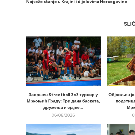
Najteže stanje u Krajini i dijelovima Hercegovine
SLI
Завршен Streetball 3×3 турнир у
Објављен ја
Мркоњић Граду: Три дана баскета,
подстица
дружења и сјајне...
Мрк
06/08/2026
0