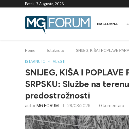
Petak, 7 Augusta, 2026
NASLOVNA
S
Home
-
Istaknuto
-
SNIJEG, KIŠA I POPLAVE PARAL
ISTAKNUTO
VIJESTI
SNIJEG, KIŠA I POPLAVE
SRPSKU: Službe na terenu,
predostrožnosti
autor
MG FORUM
29/03/2026
0 komentara