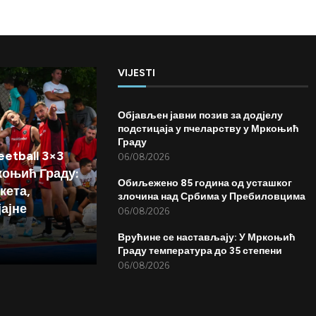
VIJESTI
Објављен јавни позив за додјелу
подстицаја у пчеларству у Мркоњић
Граду
etball 3×3
06/08/2026
коњић Граду:
Обиљежено 85 година од усташког
кета,
злочина над Србима у Пребиловцима
јајне
06/08/2026
Врућине се настављају: У Мркоњић
Граду температура до 35 степени
06/08/2026