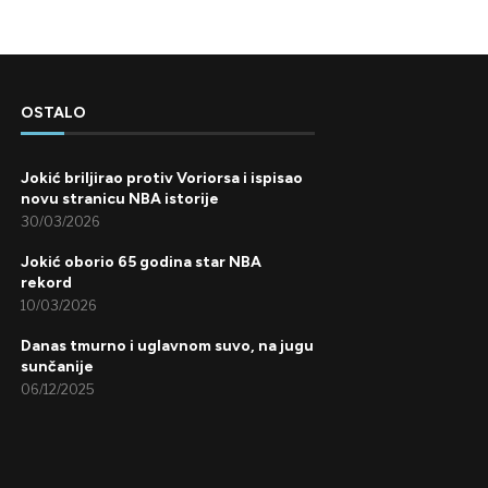
OSTALO
Jokić briljirao protiv Voriorsa i ispisao
novu stranicu NBA istorije
30/03/2026
Jokić oborio 65 godina star NBA
rekord
10/03/2026
Danas tmurno i uglavnom suvo, na jugu
sunčanije
06/12/2025