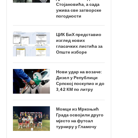
Стојановића, а сада
ужива све затворске
погодности
ЦИК БиХ представио
изглед нових
гласачких листића за
Опште изборе
Нови удар на возаче:
Дизел у Републици
Српској поскупио и до
3,42 КМ по литру
Момци из Мркоњић
Града освојили друго
мјесто на футсал
турниру у Гламочу