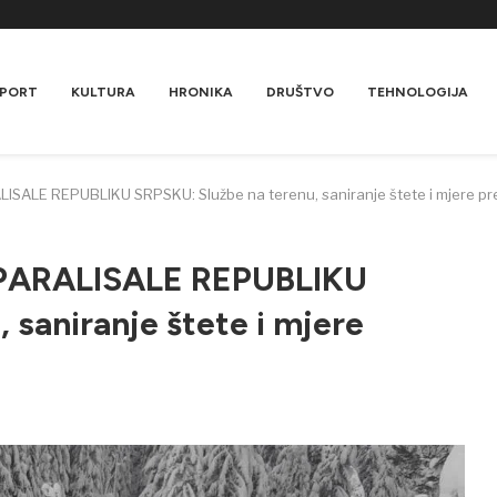
PORT
KULTURA
HRONIKA
DRUŠTVO
TEHNOLOGIJA
ISALE REPUBLIKU SRPSKU: Službe na terenu, saniranje štete i mjere pr
 PARALISALE REPUBLIKU
 saniranje štete i mjere