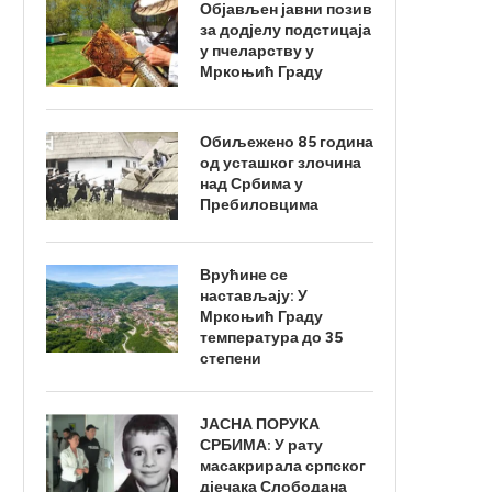
Објављен јавни позив
за додјелу подстицаја
у пчеларству у
Мркоњић Граду
Обиљежено 85 година
од усташког злочина
над Србима у
Пребиловцима
Врућине се
настављају: У
Мркоњић Граду
температура до 35
степени
ЈАСНА ПОРУКА
СРБИМА: У рату
масакрирала српског
дјечака Слободана