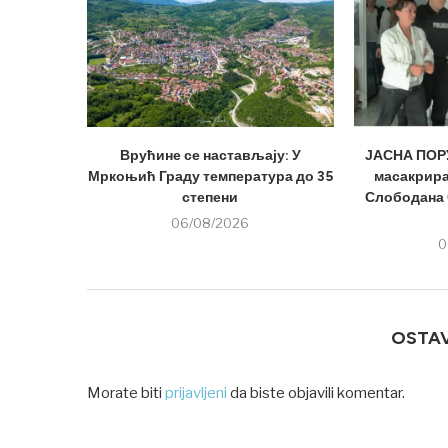
Врућине се настављају: У
ЈАСНА ПОРУ
Мркоњић Граду температура до 35
масакрира
степени
Слободана 
06/08/2026
0
OSTA
Morate biti
prijavljeni
da biste objavili komentar.