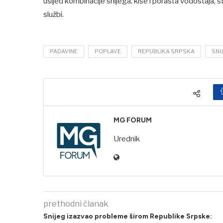
usljed kombinacije snijega, kiše i porasta vodostaja, št
službi.
PADAVINE
POPLAVE
REPUBLIKA SRPSKA
SNI
MG FORUM
Urednik
prethodni članak
Snijeg izazvao probleme širom Republike Srpske: