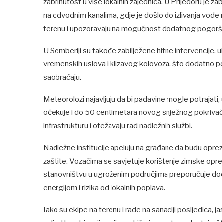
zabrinutost u više lokalnih zajednica. U Prijedoru je za
na odvodnim kanalima, gdje je došlo do izlivanja vode
terenu i upozoravaju na mogućnost dodatnog pogoršanj
U Semberiji su takođe zabilježene hitne intervencije, ukl
vremenskih uslova i klizavog kolovoza, što dodatno po
saobraćaju.
Meteorolozi najavljuju da bi padavine mogle potrajati
očekuje i do 50 centimetara novog snježnog pokrivača,
infrastrukturu i otežavaju rad nadležnih službi.
Nadležne institucije apeluju na građane da budu oprezni
zaštite. Vozačima se savjetuje korištenje zimske opre
stanovništvu u ugroženim područjima preporučuje dod
energijom i rizika od lokalnih poplava.
Iako su ekipe na terenu i rade na sanaciji posljedica, j