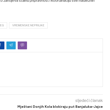
o zahtijeva stalnu pripravnost i koordinaciju svih nadležnih
JEG
VREMENSKE NEPRILIKE
sljedeći članak
Mještani Donjih Kola blokiraju put Banjaluka–Jajce