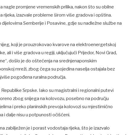
a nagle promjene vremenskih prilika, nakon što su obilne
rijeka, izazvale probleme širom više gradova i opština.
inim dijelovima Semberije i Posavine, gdje su nadležne službe na
nijeg, koji je prouzrokovao kvarove na elektroenergetskoj
e, ali i više gradova u regiji, uključujući Prijedor, Novi Grad,
ine“, došlo je do oštećenja na srednjenaponskim
ponskoj mreži, zbog čega su pojedina naselja ostajala bez
 najviše pogođena ruralna područja.
epublike Srpske. Iako su magistralni i regionalni putevi
oreno zbog snijega na kolovozu, posebno na području
jelima i preko planinskih prevoja kolovozi su mjestimično
ma i dalje nisu u potpunosti očišćeni.
zabilježen je i porast vodostaja rijeka, što je izazvalo