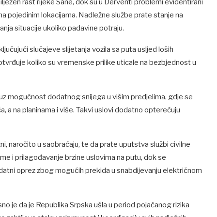
bilježen rast rijeke Sane, dok su u Derventi problemi evidentirani
 na pojedinim lokacijama. Nadležne službe prate stanje na
a situacije ukoliko padavine potraju.
jučujući slučajeve slijetanja vozila sa puta usljed loših
tvrđuje koliko su vremenske prilike uticale na bezbjednost u
, uz mogućnost dodatnog snijega u višim predjelima, gdje se
 a na planinama i više. Takvi uslovi dodatno opterećuju
, naročito u saobraćaju, te da prate uputstva službi civilne
me i prilagođavanje brzine uslovima na putu, dok se
atni oprez zbog mogućih prekida u snabdijevanju električnom
asno je da je Republika Srpska ušla u period pojačanog rizika