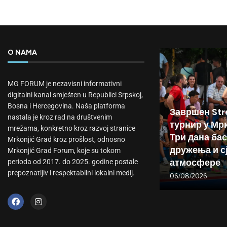
O NAMA
MG FORUM je nezavisni informativni
digitalni kanal smješten u Republici Srpskoj,
Bosna i Hercegovina. Naša platforma
Завршен Stre
nastala je kroz rad na društvenim
турнир у Мр
mrežama, konkretno kroz razvoj stranice
Три дана бас
Mrkonjić Grad kroz prošlost, odnosno
дружења и с
Mrkonjić Grad Forum, koje su tokom
атмосфере
perioda od 2017. do 2025. godine postale
prepoznatljiv i respektabilni lokalni medij.
06/08/2026