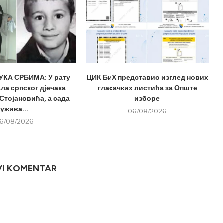
КА СРБИМА: У рату
ЦИК БиХ представио изглед нових
ла српског дјечака
гласачких листића за Опште
Стојановића, а сада
изборе
ужива...
06/08/2026
6/08/2026
VI KOMENTAR