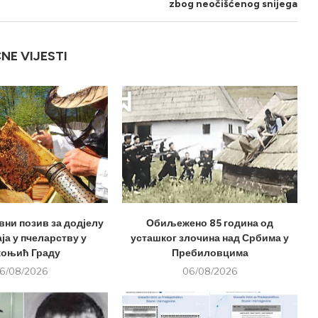
zbog neočišćenog snijega
ČNE VIJESTI
вни позив за додјелу
Обиљежено 85 година од
ја у пчеларству у
усташког злочина над Србима у
оњић Граду
Пребиловцима
6/08/2026
06/08/2026