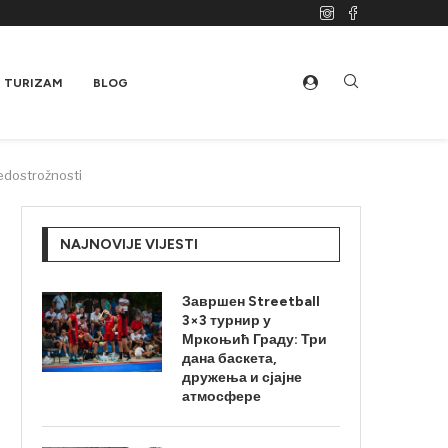
TURIZAM
BLOG
edostrožnosti
NAJNOVIJE VIJESTI
Завршен Streetball
3×3 турнир у
Мркоњић Граду: Три
дана баскета,
дружења и сјајне
атмосфере