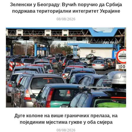
Зеленски у Београду: Вучић поручио да Србија
подржава територијални интегритет Украјине
08/08/2026
Дуге колоне на више граничних прелаза, на
појединим мјестима гужве у оба смјера
08/08/2026