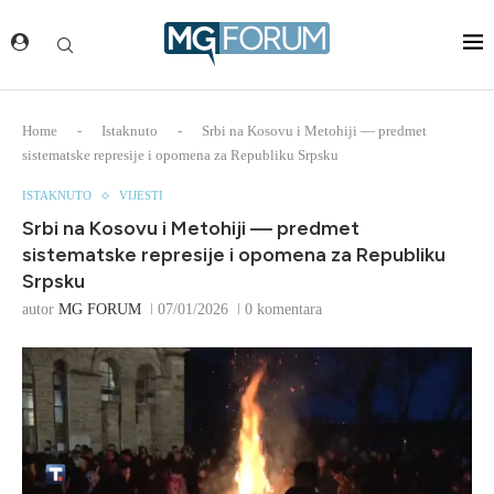
Home
-
Istaknuto
-
Srbi na Kosovu i Metohiji — predmet
sistematske represije i opomena za Republiku Srpsku
ISTAKNUTO
VIJESTI
Srbi na Kosovu i Metohiji — predmet
sistematske represije i opomena za Republiku
Srpsku
autor
MG FORUM
07/01/2026
0 komentara