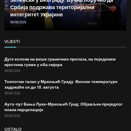
Зеленски у Београду: Вучић поручио да
Србија подржава територијални
интегритет Украјине
08/08/2026
VIJESTI
Дуге колоне на више граничних прелаза, на појединим
мјестима гужве у оба смјера
08/08/2026
Топлотни талас у Мркоњић Граду: Високе температуре
задржаће се до 18. августа
08/08/2026
Ауто-пут Бања Лука–Мркоњић Град: Објављен приједлог
плана парцелације
08/08/2026
OSTALO