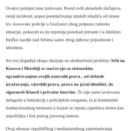
Ovakvi primjeri nisu izolovani. Pored ovih aktuelnih slučajeva,
raniji incidenti, poput premlaćivanja srpskih mladića od strane
tzv. kosovske policije u Gračanici zbog potpuno rutinske
situacije, pokazali su da represija ponekad preraste i u direktno
fizičko nasilje nad Srbima samo zbog njihove pripadnosti i
identiteta.
Svi ovi događaji skupa ukazuju na strukturirani problem:
Srbi na
Kosovu i Metohiji se suočavaju sa sistemskim
ograničavanjem svojih osnovnih prava , od slobode
izražavanja, vjerskih prava, prava na javni identitet, do
sigurnosti ličnosti i privatne imovine.
To nije samo izolovana
nelagoda u interakciji s policijskim snagama, to je kontinuitet
institucionalnog tretmana u kojem se srpska zajednica tretira kao
nepoželjna i bez punog pravnog statusa.
Ovaj obrazac republičkog i međunarodnog zanemarivanja