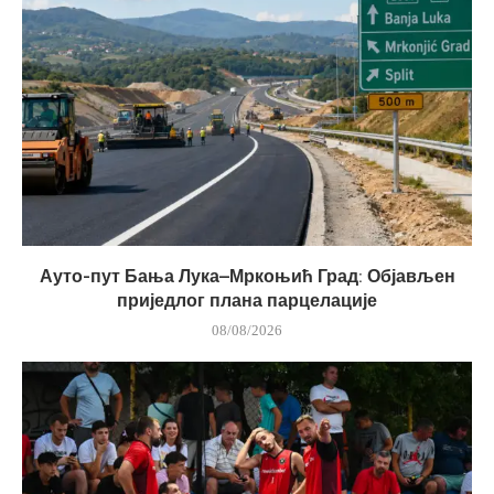
Ауто-пут Бања Лука–Мркоњић Град: Објављен
приједлог плана парцелације
08/08/2026