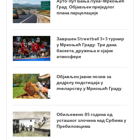
Ауто-пут Бања Лука–Мркоњић
Град: Објављен приједлог
плана парцелације
Завршен Streetball 3×3 турнир
у Мркоњић Граду: Три дана
баскета, дружења и сјајне
атмосфере
Објављен јавни позив за
додјелу подстицаја у
пчеларству у Мркоњић Граду
Обиљежено 85 година од
усташког злочина над Србима у
Пребиловцима