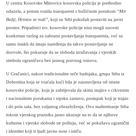
U centru Kosovske Mitrovice kosovska policija je prethodno
oduzela, a potom vratila transparent s božićnom porukom
“Mir
Božji, Hristos se rodi”
, koji su Srbi pokušali postaviti na javni
prostor. Pripadnici tzv. kosovske policije nisu mogli navesti
konkretan razlog za zabranu postavljanja transparenta, već su
samo istakli da imaju naređenja da takvo postavljanje ne
dozvole, što pokazuje da se sloboda izražavanja i vjerskih
simbola ograničava bez jasnog pravnog osnova.
U Gračanici, nakon tradicionalne seče badnjaka, grupa Srba iz
Dobrotina koja se vraćala kući bila je zaustavljena od strane
kosovske policije, koja je zahtijevala da skinu majice s crkvenim
i nacionalnim porukama i srpsku zastavu, postupak koji je trajao
i do pola sata, bez valjanog obrazloženja. Ovo maltretiranje Srba
tokom vjerskog praznika jasno ukazuje na to da se njihove
kulturne i vjerske slobode ne poštuju, već se pokušava ograničiti
i identitet koji ti ljudi javno nose i ističu.