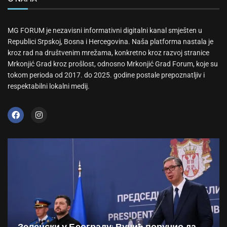
MG FORUM je nezavisni informativni digitalni kanal smješten u
Republici Srpskoj, Bosna i Hercegovina. Naša platforma nastala je
kroz rad na društvenim mrežama, konkretno kroz razvoj stranice
Mrkonjić Grad kroz prošlost, odnosno Mrkonjić Grad Forum, koje su
tokom perioda od 2017. do 2025. godine postale prepoznatljiv i
respektabilni lokalni medij.