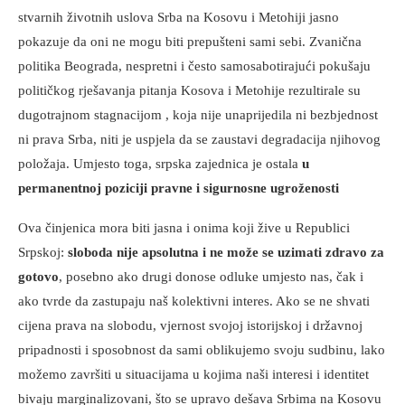
stvarnih životnih uslova Srba na Kosovu i Metohiji jasno
pokazuje da oni ne mogu biti prepušteni sami sebi. Zvanična
politika Beograda, nespretni i često samosabotirajući pokušaju
političkog rješavanja pitanja Kosova i Metohije rezultirale su
dugotrajnom stagnacijom , koja nije unaprijedila ni bezbjednost
ni prava Srba, niti je uspjela da se zaustavi degradacija njihovog
položaja. Umjesto toga, srpska zajednica je ostala
u
permanentnoj poziciji pravne i sigurnosne ugroženosti
Ova činjenica mora biti jasna i onima koji žive u Republici
Srpskoj:
sloboda nije apsolutna i ne može se uzimati zdravo za
gotovo
, posebno ako drugi donose odluke umjesto nas, čak i
ako tvrde da zastupaju naš kolektivni interes. Ako se ne shvati
cijena prava na slobodu, vjernost svojoj istorijskoj i državnoj
pripadnosti i sposobnost da sami oblikujemo svoju sudbinu, lako
možemo završiti u situacijama u kojima naši interesi i identitet
bivaju marginalizovani, što se upravo dešava Srbima na Kosovu