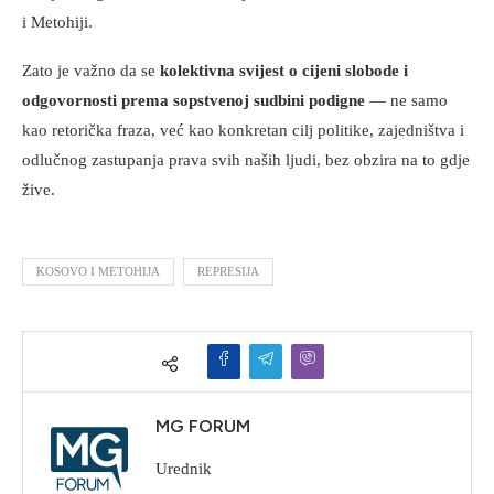
i Metohiji.
Zato je važno da se
kolektivna svijest o cijeni slobode i
odgovornosti prema sopstvenoj sudbini podigne
— ne samo
kao retorička fraza, već kao konkretan cilj politike, zajedništva i
odlučnog zastupanja prava svih naših ljudi, bez obzira na to gdje
žive.
KOSOVO I METOHIJA
REPRESIJA
MG FORUM
Urednik