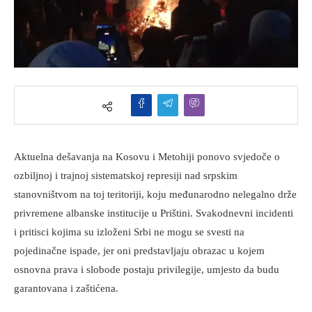
Aktuelna dešavanja na Kosovu i Metohiji ponovo svjedoče o
ozbiljnoj i trajnoj sistematskoj represiji nad srpskim
stanovništvom na toj teritoriji, koju međunarodno nelegalno drže
privremene albanske institucije u Prištini. Svakodnevni incidenti
i pritisci kojima su izloženi Srbi ne mogu se svesti na
pojedinačne ispade, jer oni predstavljaju obrazac u kojem
osnovna prava i slobode postaju privilegije, umjesto da budu
garantovana i zaštićena.