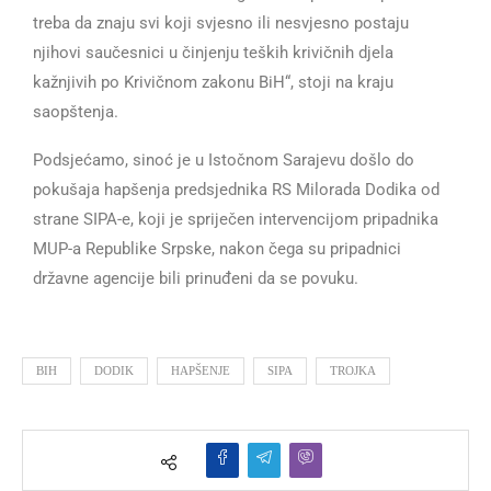
treba da znaju svi koji svjesno ili nesvjesno postaju
njihovi saučesnici u činjenju teških krivičnih djela
kažnjivih po Krivičnom zakonu BiH“, stoji na kraju
saopštenja.
Podsjećamo, sinoć je u Istočnom Sarajevu došlo do
pokušaja hapšenja predsjednika RS Milorada Dodika od
strane SIPA-e, koji je spriječen intervencijom pripadnika
MUP-a Republike Srpske, nakon čega su pripadnici
državne agencije bili prinuđeni da se povuku.
BIH
DODIK
HAPŠENJE
SIPA
TROJKA