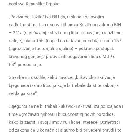
poslova Republike Srpske.
„Pozivamo Tužilaštvo BiH da, u skladu sa svojim
nadležnostima i na osnovu članova Krivičnog zakona BiH
– 241a (sprečavanje službenog lica u obavljanju službene
radnje), člana 156. (napad na ustavni poredak) i člana 157.
(ugrožavanje teritorijalne cjeline) – pokrene postupak
krivičnog gonjenja protiv svih odgovornih lica u MUP-u
RS“, poručeno je.
Stranke su osudile, kako navode, „kukavičko skrivanje
bjegunaca iza institucija koje bi trebale da štite zakon, a
ne da ga krše“.
„Bjegunci se ne bi trebali kukavički skrivati iza policajaca i
time ugrožavati njihovu i budućnost njihovih porodica,
kako bi zaštitili svoju imovinu i lične interese. Odmetnici
od zakona će u konačnici sigurno biti privedeni pravdi i to