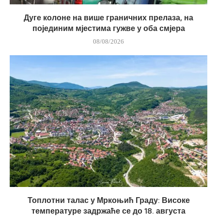
Дуге колоне на више граничних прелаза, на
појединим мјестима гужве у оба смјера
08/08/2026
Топлотни талас у Мркоњић Граду: Високе
температуре задржаће се до 18. августа