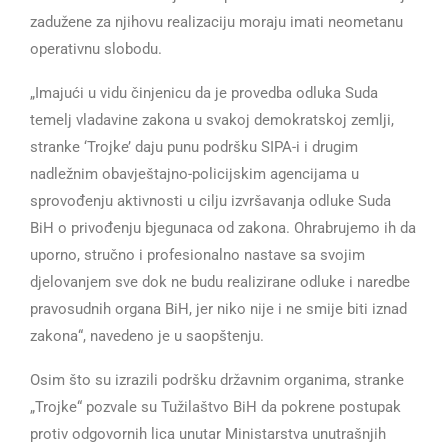
zadužene za njihovu realizaciju moraju imati neometanu
operativnu slobodu.
„Imajući u vidu činjenicu da je provedba odluka Suda
temelj vladavine zakona u svakoj demokratskoj zemlji,
stranke ‘Trojke’ daju punu podršku SIPA-i i drugim
nadležnim obavještajno-policijskim agencijama u
sprovođenju aktivnosti u cilju izvršavanja odluke Suda
BiH o privođenju bjegunaca od zakona. Ohrabrujemo ih da
uporno, stručno i profesionalno nastave sa svojim
djelovanjem sve dok ne budu realizirane odluke i naredbe
pravosudnih organa BiH, jer niko nije i ne smije biti iznad
zakona“, navedeno je u saopštenju.
Osim što su izrazili podršku državnim organima, stranke
„Trojke“ pozvale su Tužilaštvo BiH da pokrene postupak
protiv odgovornih lica unutar Ministarstva unutrašnjih