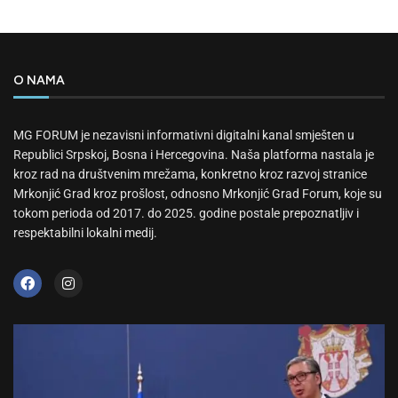
O NAMA
MG FORUM je nezavisni informativni digitalni kanal smješten u
Republici Srpskoj, Bosna i Hercegovina. Naša platforma nastala je
kroz rad na društvenim mrežama, konkretno kroz razvoj stranice
Mrkonjić Grad kroz prošlost, odnosno Mrkonjić Grad Forum, koje su
tokom perioda od 2017. do 2025. godine postale prepoznatljiv i
respektabilni lokalni medij.