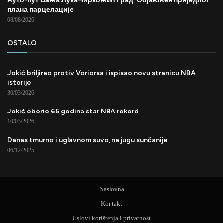
Ауто-пут Бања Лука–Мркоњић Град: Објављен приједлог
плана парцелације
08/08/2026
OSTALO
Jokić briljirao protiv Voriorsa i ispisao novu stranicu NBA
istorije
30/03/2026
Jokić oborio 65 godina star NBA rekord
10/03/2026
Danas tmurno i uglavnom suvo, na jugu sunčanije
06/12/2025
Naslovna
Kontakt
Uslovi korištenja i privatnost