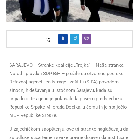
SARAJEVO – Stranke koalicije „Trojka“ – Naša stranka,
Narod i pravda i SDP BiH – pružile su otvorenu podršku
Državnoj agenciji za istrage i zaštitu (SIPA) povodom
sinoćnjih dešavanja u Istočnom Sarajevu, kada su
pripadnici te agencije pokušali da privedu predsjednika
Republike Srpske Milorada Dodika, u čemu ih je spriječio
MUP Republike Srpske.
U zajedničkom saopštenju, ove tri stranke naglašavaju da
su odluke suda temelj svake pravne države i da institucije