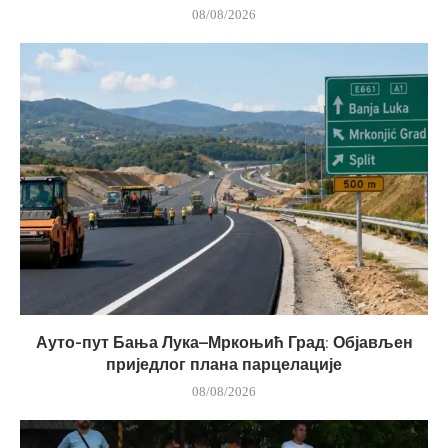
08/08/2026
Ауто-пут Бања Лука–Мркоњић Град: Објављен
приједлог плана парцелације
08/08/2026