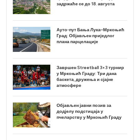
задржаће се до 18. августа
Ауто-пут Бања Лука–Мркоњић
Град: Објављен приједлог
плана парцелације
Завршен Streetball 3×3 турнир
у Мркоњић Граду: Три дана
баскета, дружења и сјајне
атмосфере
Објављен јавни позив за
додјелу подстицаја у
пчеларству у Мркоњић Граду