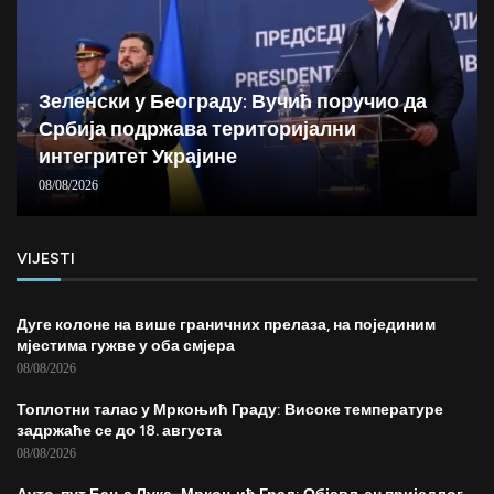
Зеленски у Београду: Вучић поручио да
Србија подржава територијални
интегритет Украјине
08/08/2026
VIJESTI
Дуге колоне на више граничних прелаза, на појединим
мјестима гужве у оба смјера
08/08/2026
Топлотни талас у Мркоњић Граду: Високе температуре
задржаће се до 18. августа
08/08/2026