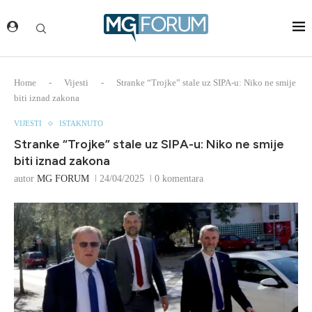
Home
-
Vijesti
-
Stranke “Trojke” stale uz SIPA-u: Niko ne smije
biti iznad zakona
VIJESTI
ISTAKNUTO
Stranke “Trojke” stale uz SIPA-u: Niko ne smije
biti iznad zakona
autor
MG FORUM
24/04/2025
0 komentara