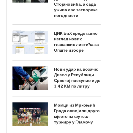
Стојановића, а сада
ужива све затворске
погодности
ЦИК БиХ представио
изглед нових
гласачких листића за
Опште изборе
Нови удар на возаче:
Дизел у Републици
Српској поскупио и до
3,42 КМ по литру
Момци из Мркоњић
Града освојили друго
мјесто на футсал
турниру у Гламочу