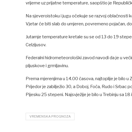
vrijeme uz prijatne temperature, saopštio je Republič
Na sjeveroistoku i jugu očekuje se razvoj oblačnosti ko
Vjetar će biti slab do umjeren, povremeno pojačan, do
Jutarnje temperature kretale su se od 13 do 19 stepen
Celzijusov.
Federalni hidrometeorološki zavod navodi da je u većini
pljuskove i grmljavinu.
Prema mjerenjima u 14.00 časova, najtoplije je bilo u Zen
Prijedor je zabilježio 30, a Doboj, Foča, Rudo i Srbac 
Pijesku 25 stepeni. Najsvježije je bilo u Trebinju sa 18
VREMENSKA PROGNOZA