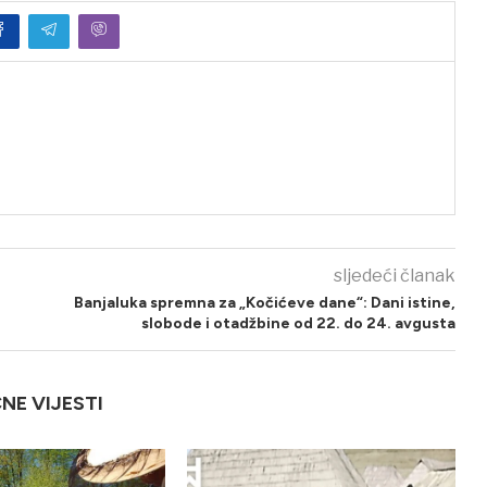
sljedeći članak
Banjaluka spremna za „Kočićeve dane“: Dani istine,
slobode i otadžbine od 22. do 24. avgusta
ČNE VIJESTI