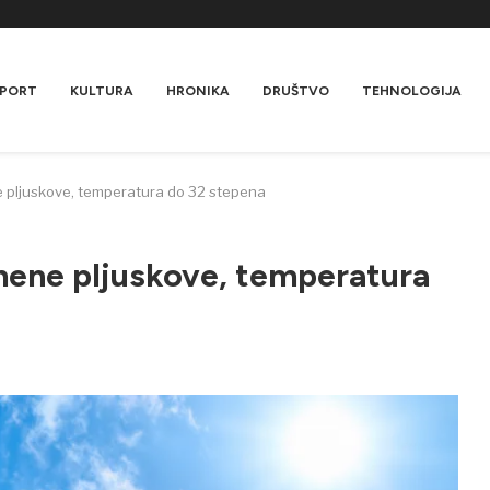
PORT
KULTURA
HRONIKA
DRUŠTVO
TEHNOLOGIJA
 pljuskove, temperatura do 32 stepena
mene pljuskove, temperatura