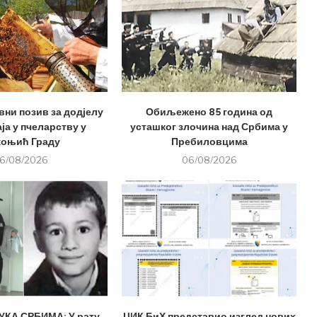
вни позив за додјелу
Обиљежено 85 година од
ја у пчеларству у
усташког злочина над Србима у
оњић Граду
Пребиловцима
6/08/2026
06/08/2026
КА СРБИМА: У рату
ЦИК БиХ представио изглед нових