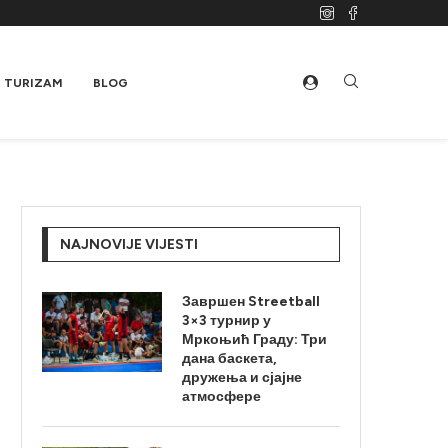
TURIZAM
BLOG
NAJNOVIJE VIJESTI
Завршен Streetball
3×3 турнир у
Мркоњић Граду: Три
дана баскета,
дружења и сјајне
атмосфере