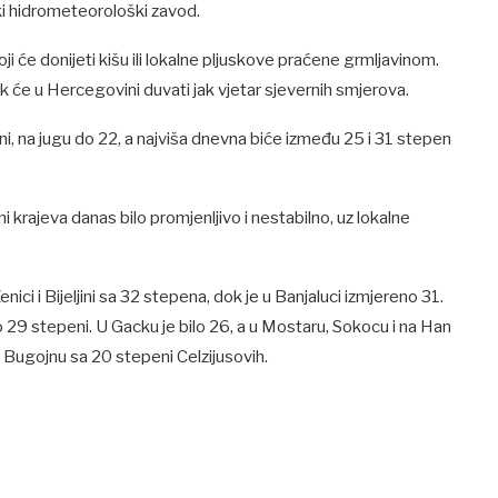
ki hidrometeorološki zavod.
ji će donijeti kišu ili lokalne pljuskove praćene grmljavinom.
k će u Hercegovini duvati jak vjetar sjevernih smjerova.
i, na jugu do 22, a najviša dnevna biće između 25 i 31 stepen
 krajeva danas bilo promjenljivo i nestabilno, uz lokalne
ici i Bijeljini sa 32 stepena, dok je u Banjaluci izmjereno 31.
po 29 stepeni. U Gacku je bilo 26, a u Mostaru, Sokocu i na Han
 i Bugojnu sa 20 stepeni Celzijusovih.