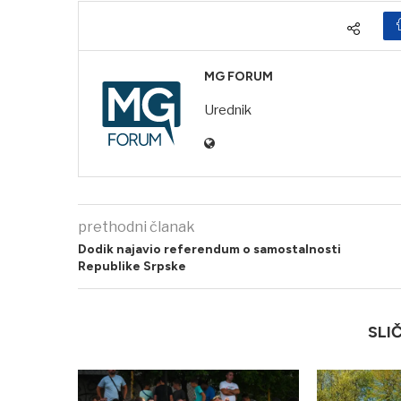
MG FORUM
Urednik
prethodni članak
Dodik najavio referendum o samostalnosti
Republike Srpske
SLI