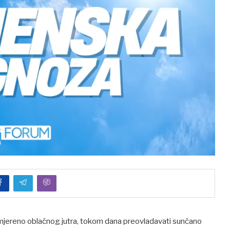
 umjereno oblačnog jutra, tokom dana preovladavati sunčano