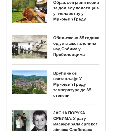
Објављен јавни позив
за додјелу подстицаја
у пчеларству у
Мркоњић Граду
Обиљежено 85 година
од усташког злочина
над Србима у
Пребиловцима
Врућине се
настављају: У
Мркоњић Граду
температура до 35
степени
ЈАСНА ПОРУКА
СРБИМА: У рату
масакрирала српског
дјечака Слободана