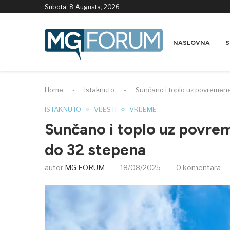
Subota, 8 Augusta, 2026
NASLOVNA
S
Home
-
Istaknuto
-
Sunčano i toplo uz povremene
ISTAKNUTO
VIJESTI
VRIJEME
Sunčano i toplo uz povre
do 32 stepena
autor
MG FORUM
18/08/2025
0 komentara