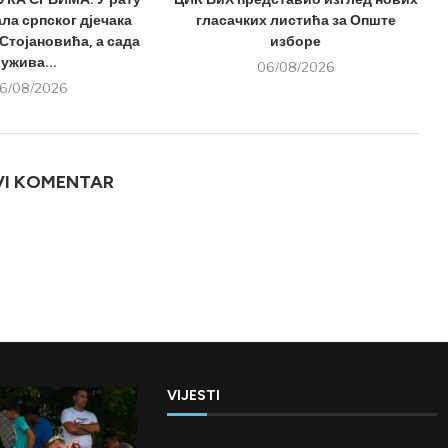
ла српског дјечака
гласачких листића за Опште
Стојановића, а сада
изборе
ужива...
06/08/2026
6/08/2026
VI KOMENTAR
VIJESTI