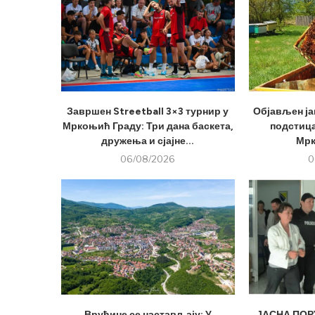
Завршен Streetball 3×3 турнир у
Објављен ја
Мркоњић Граду: Три дана баскета,
подстица
дружења и сјајне...
Мрк
06/08/2026
0
Врућине се настављају: У
ЈАСНА ПОРУ