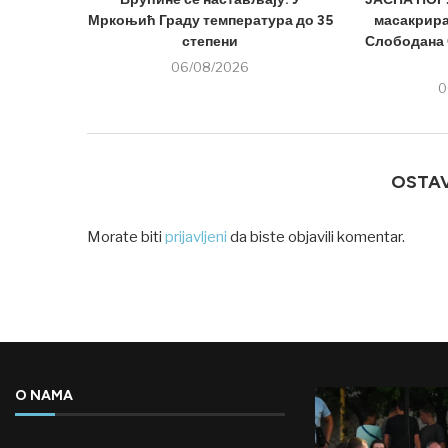
Мркоњић Граду температура до 35
масакрира
степени
Слободана 
06/08/2026
0
OSTA
Morate biti
prijavljeni
da biste objavili komentar.
O NAMA