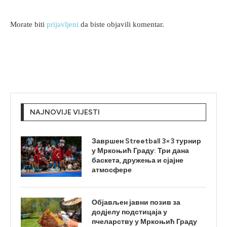
Morate biti
prijavljeni
da biste objavili komentar.
NAJNOVIJE VIJESTI
Завршен Streetball 3×3 турнир
у Мркоњић Граду: Три дана
баскета, дружења и сјајне
атмосфере
Објављен јавни позив за
додјелу подстицаја у
пчеларству у Мркоњић Граду