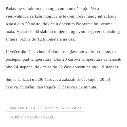
Padavine se tokom dana uglavnom ne očekuju. Veća
vjerovatnoća za kišu moguća je tokom noći i ranog jutra, kada
iznosi oko 20 odsto, dok će u dnevnim časovima biti veoma
mala. Vjetar će biti slab do umjeren, uglavnom sjeverozapadnog
smjera, brzine do 12 kilometara na čas.
U večernjim časovima očekuje se uglavnom vedro vrijeme, uz
postepen pad temperature. Oko 20 časova temperatura će iznositi
oko 24 stepena, dok će se do 22 časa spustiti na oko 19 stepeni.
Sunce će izaći u 5.06 časova, a zalazak se očekuje u 20.38
časova. Sutrašnji dan trajaće 15 časova i 32 minuta.
MRKONJIĆ GRAD
VREMENSKA PROGNOZA
VRIJEME U MRKONJIĆ GRADU