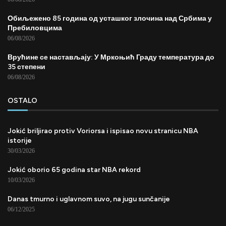
Обиљежено 85 година од усташког злочина над Србима у
Пребиловцима
06/08/2026
Врућине се настављају: У Мркоњић Граду температура до
35 степени
06/08/2026
OSTALO
Jokić briljirao protiv Voriorsa i ispisao novu stranicu NBA
istorije
30/03/2026
Jokić oborio 65 godina star NBA rekord
10/03/2026
Danas tmurno i uglavnom suvo, na jugu sunčanije
06/12/2025