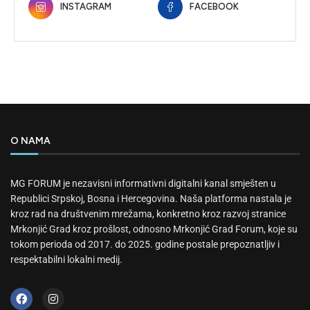
INSTAGRAM
FACEBOOK
O NAMA
MG FORUM je nezavisni informativni digitalni kanal smješten u
Republici Srpskoj, Bosna i Hercegovina. Naša platforma nastala je
kroz rad na društvenim mrežama, konkretno kroz razvoj stranice
Mrkonjić Grad kroz prošlost, odnosno Mrkonjić Grad Forum, koje su
tokom perioda od 2017. do 2025. godine postale prepoznatljiv i
respektabilni lokalni medij.