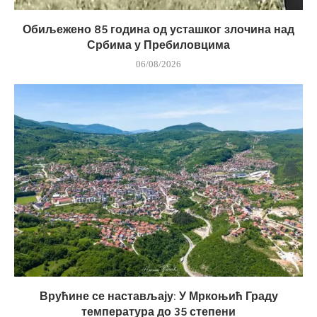
Обиљежено 85 година од усташког злочина над
Србима у Пребиловцима
06/08/2026
Врућине се настављају: У Мркоњић Граду
температура до 35 степени