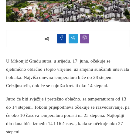
U Mrkonjić Gradu sutra, u srijedu, 17. juna, očekuje se
djelimično oblačno i toplo vrijeme, uz smjenu sunčanih intervala
i oblaka. Najviša dnevna temperatura biće do 28 stepeni
Celzijusovih, dok će se najniža kretati oko 14 stepeni.
Jutro će biti svježije i pretežno oblačno, sa temperaturom od 13
do 14 stepeni. Tokom prijepodneva očekuje se razvedravanje, pa
će oko 10 časova temperatura porasti na 23 stepena. Najtopliji
dio dana biće između 14 i 16 časova, kada se očekuje oko 27
stepeni.