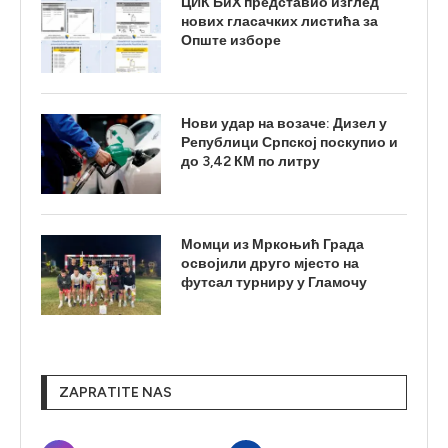
ЦИК БиХ представио изглед
нових гласачких листића за
Опште изборе
Нови удар на возаче: Дизел у
Републици Српској поскупио и
до 3,42 КМ по литру
Момци из Мркоњић Града
освојили друго мјесто на
футсал турниру у Гламочу
ZAPRATITE NAS