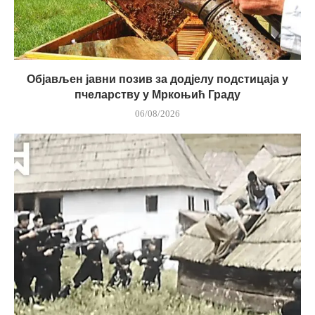
Објављен јавни позив за додјелу подстицаја у
пчеларству у Мркоњић Граду
06/08/2026