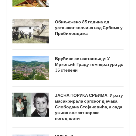
Обиљежено 85 година од
усташког злочина над Србима у
Пребиловцима
Врућине се настављају: У
Мркоњић Граду температура до
35 степени
ЈАСНА ПОРУКА СРБИМА: У рату
масакрирала српског дјечака
Слободана Стојановића, а сада
ужива све затворске
погодности