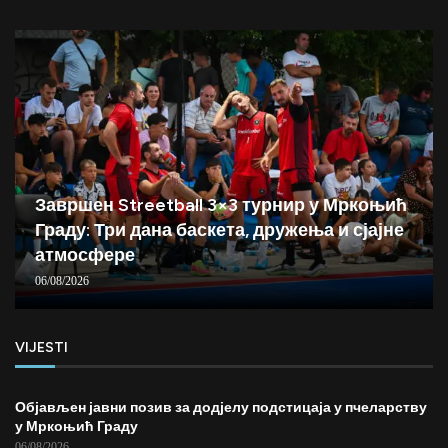
Завршен Streetball 3×3 турнир у Мркоњић
Граду: Три дана баскета, дружења и сјајне
атмосфере
06/08/2026
VIJESTI
Објављен јавни позив за додјелу подстицаја у пчеларству
у Мркоњић Граду
06/08/2026