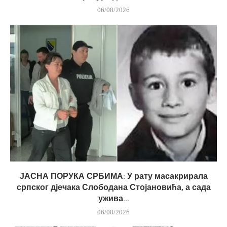
06/08/2026
ЈАСНА ПОРУКА СРБИМА: У рату масакрирала
српског дјечака Слободана Стојановића, а сада
ужива...
06/08/2026