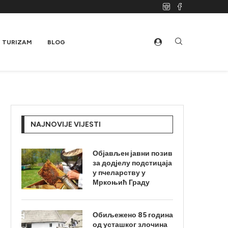
TURIZAM
BLOG
NAJNOVIJE VIJESTI
Објављен јавни позив
за додјелу подстицаја
у пчеларству у
Мркоњић Граду
Обиљежено 85 година
од усташког злочина