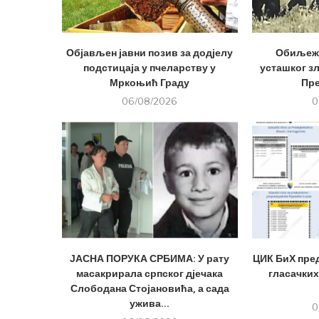
Објављен јавни позив за додјелу
Обиљеже
подстицаја у пчеларству у
усташког з
Мркоњић Граду
Пр
06/08/2026
0
ЈАСНА ПОРУКА СРБИМА: У рату
ЦИК БиХ пре
масакрирала српског дјечака
гласачких
Слободана Стојановића, а сада
ужива...
0