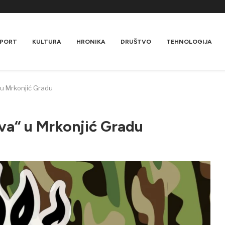
PORT
KULTURA
HRONIKA
DRUŠTVO
TEHNOLOGIJA
u Mrkonjić Gradu
va“ u Mrkonjić Gradu