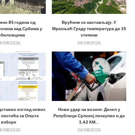
но 85 година од
Врућине се настављају: У
лочина над Србима у
Мркоњић Граду температура до 35
ебиловцима
степени
6/08/2026
06/08/2026
дставио изглед нових
Нови удар на возаче: Дизел у
 листића за Опште
Републици Српској поскупио и до
изборе
3,42 КМ...
6/08/2026
06/08/2026