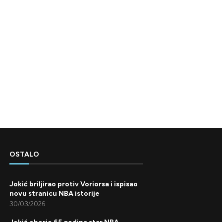
OSTALO
Jokić briljirao protiv Voriorsa i ispisao
novu stranicu NBA istorije
30/03/2026