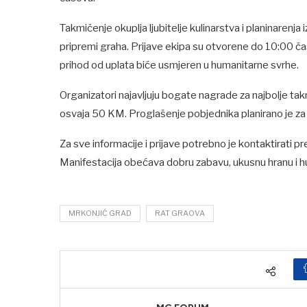
Takmičenje okuplja ljubitelje kulinarstva i planinarenja i
pripremi graha. Prijave ekipa su otvorene do 10:00 ča
prihod od uplata biće usmjeren u humanitarne svrhe.
Organizatori najavljuju bogate nagrade za najbolje t
osvaja 50 KM. Proglašenje pobjednika planirano je za
Za sve informacije i prijave potrebno je kontaktirati 
Manifestacija obećava dobru zabavu, ukusnu hranu i hu
MRKONJIĆ GRAD
RAT GRAOVA