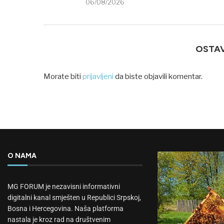
06/08/2026
OSTA
Morate biti
prijavljeni
da biste objavili komentar.
O NAMA
MG FORUM je nezavisni informativni
digitalni kanal smješten u Republici Srpskoj,
Bosna i Hercegovina. Naša platforma
nastala je kroz rad na društvenim