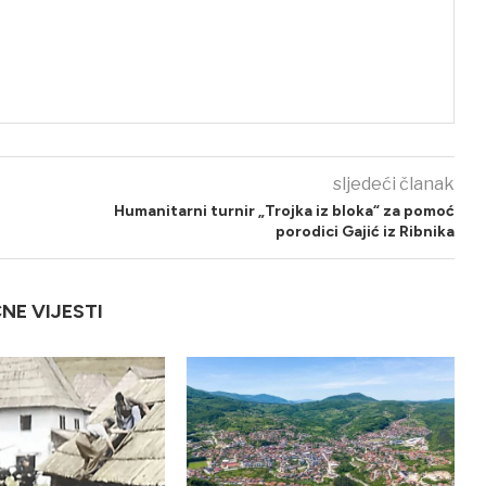
sljedeći članak
Humanitarni turnir „Trojka iz bloka“ za pomoć
porodici Gajić iz Ribnika
ČNE VIJESTI