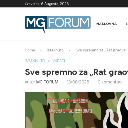
Četvrtak, 6 Augusta, 2026
NASLOVNA
S
Home
-
Istaknuto
-
Sve spremno za „Rat graova“ 
ISTAKNUTO
VIJESTI
Sve spremno za „Rat grao
autor
MG FORUM
13/08/2025
0 komentara