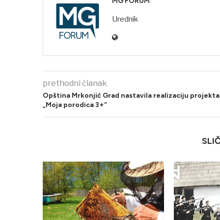
MG FORUM
Urednik
prethodni članak
Opština Mrkonjić Grad nastavila realizaciju projekta
„Moja porodica 3+“
SLI