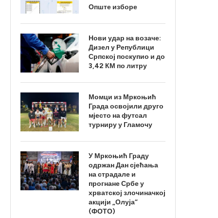
Опште изборе
Нови удар на возаче:
Дизел у Републици
Српској поскупио и до
3,42 КМ по литру
Момци из Мркоњић
Града освојили друго
мјесто на футсал
турниру у Гламочу
У Мркоњић Граду
одржан Дан сјећања
на страдале и
прогнане Србе у
хрватској злочиначкој
акцији „Олуја“
(ФОТО)