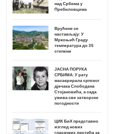
над Србима у
Пребиловцима
Врућине се
настављају: У
Мркоњић Граду
температура до 35
степени
ЈАСНА ПОРУКА
СРБИМА: У рату
масакрирала српског
дјечака Слободана
Стојановића, а сада
ужива све затворске
погодности
ЦИК БиХ представио
изглед нових
гласачких листића за