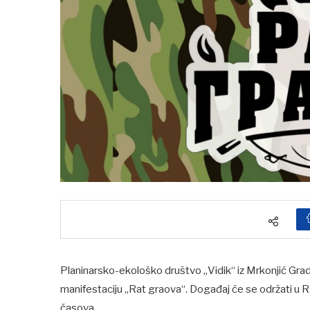
Planinarsko-ekološko društvo „Vidik“ iz Mrkonjić Grad
manifestaciju „Rat graova“. Događaj će se održati u
časova.