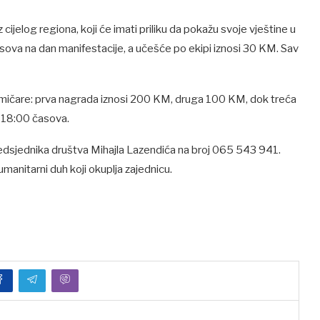
z cijelog regiona, koji će imati priliku da pokažu svoje vještine u
sova na dan manifestacije, a učešće po ekipi iznosi 30 KM. Sav
akmičare: prva nagrada iznosi 200 KM, druga 100 KM, dok treća
 18:00 časova.
predsjednika društva Mihajla Lazendića na broj 065 543 941.
manitarni duh koji okuplja zajednicu.