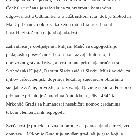
Ćoćkalu uručena je zahvalnica za hrabrost i komandnu
odgovornost u Odbrambeno-otadžbinskom ratu, dok je Slobodan
Malić priznanje dobio za izuzetnu ratnu hrabrost i trajni
invaliditet stečen u najranijoj mladosti.
Zahvalnica je dodijeljena i Milijani Malić za dugogodišnju
pedagošku posvećenost i doprinos razvoju kulturnog i
obrazovnog stvaralaštva, a posthumna priznanja uručena su
Slobodanki Kljajić, Damiru Sladojeviću i Slavku Milašinoviću za
njihov višedecenijski doprinos lokalnoj zajednici u oblastima
socijalne zaštite, privrede, obrazovanja i javnog sektora. Posebno
priznanje pripalo je članovima Auto-kluba „Pliva 4×4“ iz
Mrkonjić Grada za humanost i nesebičnu pomoć građanima
tokom elementarnih nepogoda.
Svečanost je protekla u znaku poruke da pamćenje nije teret, već
obaveza. „Mrkonjić Grad nije savršen grad, ali je grad koji je