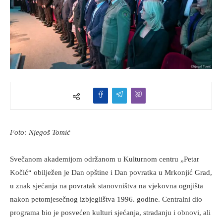
Foto: Njegoš Tomić
Svečanom akademijom održanom u Kulturnom centru „Petar
Kočić“ obilježen je Dan opštine i Dan povratka u Mrkonjić Grad,
u znak sjećanja na povratak stanovništva na vjekovna ognjišta
nakon petomjesečnog izbjeglištva 1996. godine. Centralni dio
programa bio je posvećen kulturi sjećanja, stradanju i obnovi, ali