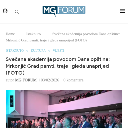
Home
-
Istaknuto
-
Svečana akademija povodom Dana opštine:
Mrkonjić Grad pamti, traje i gleda unaprijed (FOTO)
ISTAKNUTO
KULTURA
VIJESTI
Svečana akademija povodom Dana opštine:
Mrkonjić Grad pamti, traje i gleda unaprijed
(FOTO)
autor
MG FORUM
03/02/2026
0 komentara