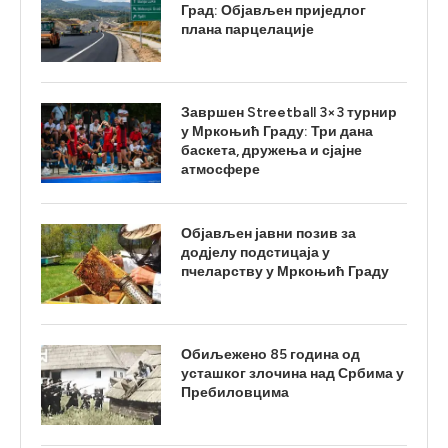
Град: Објављен приједлог
плана парцелације
Завршен Streetball 3×3 турнир
у Мркоњић Граду: Три дана
баскета, дружења и сјајне
атмосфере
Објављен јавни позив за
додјелу подстицаја у
пчеларству у Мркоњић Граду
Обиљежено 85 година од
усташког злочина над Србима у
Пребиловцима