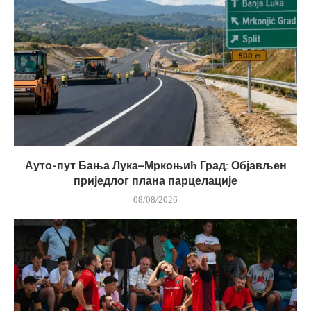
Ауто-пут Бања Лука–Мркоњић Град: Објављен
приједлог плана парцелације
08/08/2026