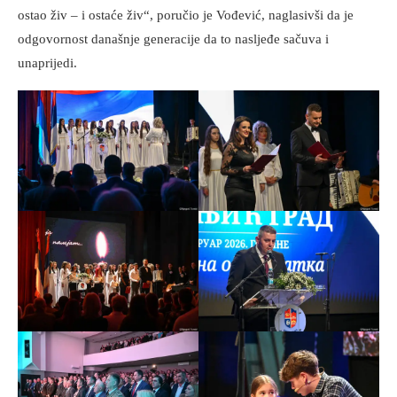
ostao živ – i ostaće živ“, poručio je Vođević, naglasivši da je
odgovornost današnje generacije da to nasljeđe sačuva i
unaprijedi.