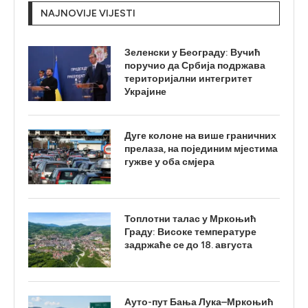
NAJNOVIJE VIJESTI
Зеленски у Београду: Вучић
поручио да Србија подржава
територијални интегритет
Украјине
Дуге колоне на више граничних
прелаза, на појединим мјестима
гужве у оба смјера
Топлотни талас у Мркоњић
Граду: Високе температуре
задржаће се до 18. августа
Ауто-пут Бања Лука–Мркоњић