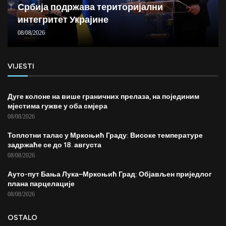
Србија подржава територијални
интегритет Украјине
08/08/2026
VIJESTI
Дуге колоне на више граничних прелаза, на појединим
мјестима гужве у оба смјера
08/08/2026
Топлотни талас у Мркоњић Граду: Високе температуре
задржаће се до 18. августа
08/08/2026
Ауто-пут Бања Лука–Мркоњић Град: Објављен приједлог
плана парцелације
08/08/2026
OSTALO