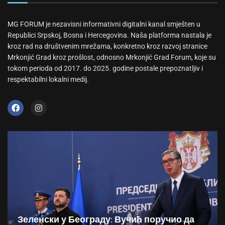
MG FORUM je nezavisni informativni digitalni kanal smješten u
Republici Srpskoj, Bosna i Hercegovina. Naša platforma nastala je
kroz rad na društvenim mrežama, konkretno kroz razvoj stranice
Mrkonjić Grad kroz prošlost, odnosno Mrkonjić Grad Forum, koje su
tokom perioda od 2017. do 2025. godine postale prepoznatljiv i
respektabilni lokalni medij.
Зеленски у Београду: Вучић поручио да