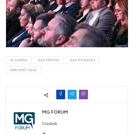
30 GODINA
DAN OPŠTINE
DAN POVRATKA
MRKONJIĆ GRAD
MG FORUM
Urednik