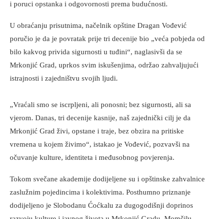
i poruci opstanka i odgovornosti prema budućnosti.
U obraćanju prisutnima, načelnik opštine Dragan Vođević
poručio je da je povratak prije tri decenije bio „veća pobjeda od
bilo kakvog privida sigurnosti u tuđini“, naglasivši da se
Mrkonjić Grad, uprkos svim iskušenjima, održao zahvaljujući
istrajnosti i zajedništvu svojih ljudi.
„Vraćali smo se iscrpljeni, ali ponosni; bez sigurnosti, ali sa
vjerom. Danas, tri decenije kasnije, naš zajednički cilj je da
Mrkonjić Grad živi, opstane i traje, bez obzira na pritiske
vremena u kojem živimo“, istakao je Vođević, pozvavši na
očuvanje kulture, identiteta i međusobnog povjerenja.
Tokom svečane akademije dodijeljene su i opštinske zahvalnice
zaslužnim pojedincima i kolektivima. Posthumno priznanje
dodijeljeno je Slobodanu Ćoćkalu za dugogodišnji doprinos
razvoju kulture i javnog života u Mrkonjić Gradu. Momčilu