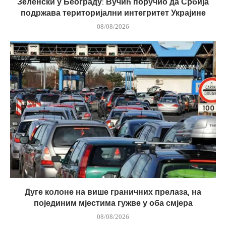
Зеленски у Београду: Вучић поручио да Србија
подржава територијални интегритет Украјине
08/08/2026
Дуге колоне на више граничних прелаза, на
појединим мјестима гужве у оба смјера
08/08/2026