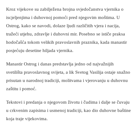
Kroz vijekove su zabilježena brojna svjedočanstva vjernika o
iscjeljenjima i duhovnoj pomoći pred njegovim moštima. U
Ostrog, kako se navodi, dolaze ljudi različitih vjera i nacija,
tražeći utjehu, zdravlje i duhovni mir. Posebno se ističe praksa
hodočašća tokom velikih pravoslavnih praznika, kada manastir
posjećuju desetine hiljada vjernika.
Manastir Ostrog i danas predstavlja jedno od najvažnijih
svetilišta pravoslavnog svijeta, a lik Svetog Vasilija ostaje snažno
prisutan u narodnoj tradiciji, molitvama i vjerovanju u duhovnu
zaštitu i pomoć.
Tekstovi i predanja o njegovom životu i čudima i dalje se čuvaju
u crkvenim zapisima i usmenoj tradiciji, kao dio duhovne baštine
koja traje vijekovima.