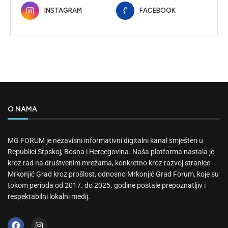
INSTAGRAM
FACEBOOK
O NAMA
MG FORUM je nezavisni informativni digitalni kanal smješten u
Republici Srpskoj, Bosna i Hercegovina. Naša platforma nastala je
kroz rad na društvenim mrežama, konkretno kroz razvoj stranice
Mrkonjić Grad kroz prošlost, odnosno Mrkonjić Grad Forum, koje su
tokom perioda od 2017. do 2025. godine postale prepoznatljiv i
respektabilni lokalni medij.