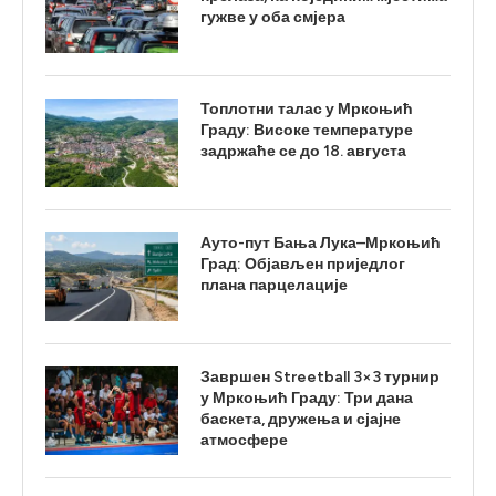
гужве у оба смјера
Топлотни талас у Мркоњић
Граду: Високе температуре
задржаће се до 18. августа
Ауто-пут Бања Лука–Мркоњић
Град: Објављен приједлог
плана парцелације
Завршен Streetball 3×3 турнир
у Мркоњић Граду: Три дана
баскета, дружења и сјајне
атмосфере