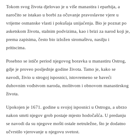
Tokom svog života djelovao je u više manastira i eparhija, a
naročito se istakao u borbi za očuvanje pravoslavne vjere u
vrijeme osmanske vlasti i pokušaja unijaćenja. Bio je poznat po
asketskom životu, stalnim podvizima, kao i brizi za narod koji je,
prema zapisima, često bio izložen siromaštvu, nasilju i
pritiscima.
Posebno se ističe period njegovog boravka u manastiru Ostrog,
gdje je proveo posljednje godine života. Tamo je, kako se
navodi, živio u strogoj isposnici, istovremeno se baveći
duhovnim vođstvom naroda, molitvom i obnovom manastirskog
života.
Upokojen je 1671. godine u svojoj isposnici u Ostrogu, a ubrzo
nakon smrti njegov grob postaje mjesto hodočašća. U predanju
se navodi da su njegove mošti ostale netruležne, što je dodatno
učvrstilo vjerovanje u njegovu svetost.