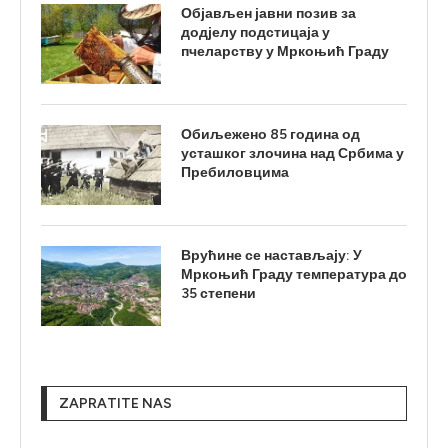
Објављен јавни позив за
додјелу подстицаја у
пчеларству у Мркоњић Граду
Обиљежено 85 година од
усташког злочина над Србима у
Пребиловцима
Врућине се настављају: У
Мркоњић Граду температура до
35 степени
ZAPRATITE NAS