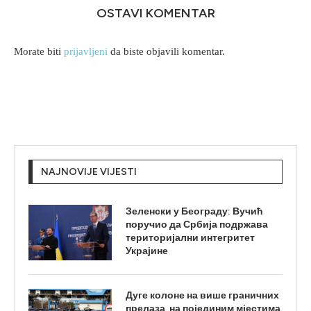
OSTAVI KOMENTAR
Morate biti
prijavljeni
da biste objavili komentar.
NAJNOVIJE VIJESTI
Зеленски у Београду: Вучић
поручио да Србија подржава
територијални интегритет
Украјине
Дуге колоне на више граничних
прелаза, на појединим мјестима