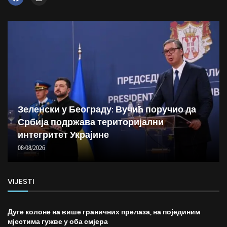
Зеленски у Београду: Вучић поручио да
Србија подржава територијални
интегритет Украјине
08/08/2026
VIJESTI
Дуге колоне на више граничних прелаза, на појединим
мјестима гужве у оба смјера