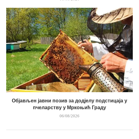
Објављен јавни позив за додјелу подстицаја у
пчеларству у Мркоњић Граду
06/08/2026