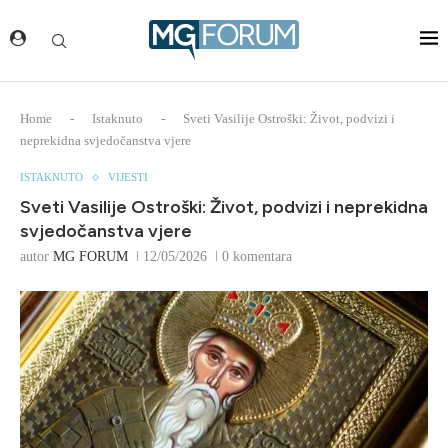
Home
-
Istaknuto
-
Sveti Vasilije Ostroški: Život, podvizi i
neprekidna svjedočanstva vjere
ISTAKNUTO
VIJESTI
Sveti Vasilije Ostroški: Život, podvizi i neprekidna
svjedočanstva vjere
autor
MG FORUM
12/05/2026
0 komentara