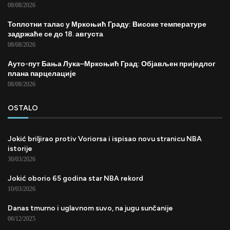
08/08/2026
Топлотни талас у Мркоњић Граду: Високе температуре
задржаће се до 18. августа
08/08/2026
Ауто-пут Бања Лука–Мркоњић Град: Објављен приједлог
плана парцелације
08/08/2026
OSTALO
Jokić briljirao protiv Voriorsa i ispisao novu stranicu NBA
istorije
30/03/2026
Jokić oborio 65 godina star NBA rekord
10/03/2026
Danas tmurno i uglavnom suvo, na jugu sunčanije
06/12/2025