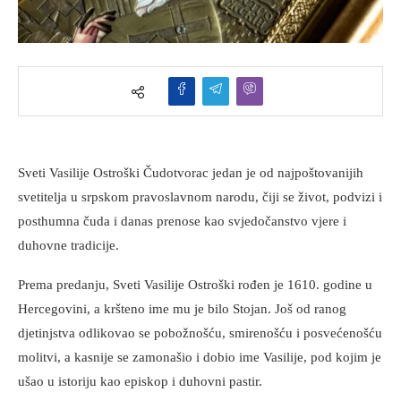
Sveti Vasilije Ostroški Čudotvorac jedan je od najpoštovanijih
svetitelja u srpskom pravoslavnom narodu, čiji se život, podvizi i
posthumna čuda i danas prenose kao svjedočanstvo vjere i
duhovne tradicije.
Prema predanju, Sveti Vasilije Ostroški rođen je 1610. godine u
Hercegovini, a kršteno ime mu je bilo Stojan. Još od ranog
djetinjstva odlikovao se pobožnošću, smirenošću i posvećenošću
molitvi, a kasnije se zamonašio i dobio ime Vasilije, pod kojim je
ušao u istoriju kao episkop i duhovni pastir.