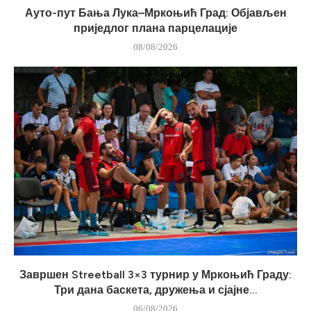
Ауто-пут Бања Лука–Мркоњић Град: Објављен
приједлог плана парцелације
08/08/2026
Завршен Streetball 3×3 турнир у Мркоњић Граду:
Три дана баскета, дружења и сјајне...
06/08/2026