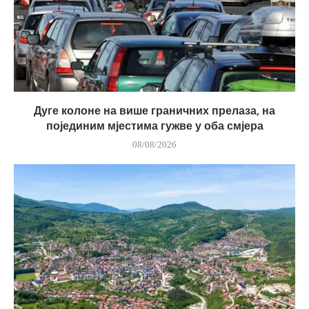
Дуге колоне на више граничних прелаза, на
појединим мјестима гужве у оба смјера
08/08/2026