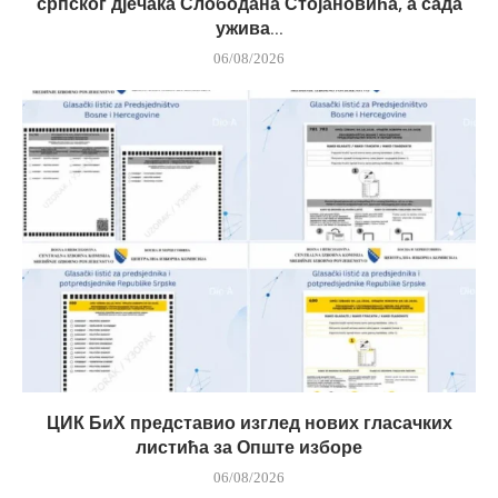
српског дјечака Слободана Стојановића, а сада
ужива...
06/08/2026
ЦИК БиХ представио изглед нових гласачких
листића за Опште изборе
06/08/2026