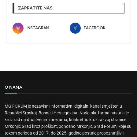
ZAPRATITE NAS
INSTAGRAM
FACEBOOK
O NAMA
MG FORUM je nezavisni informativni digitalni kanal smješten u
Republici Srpskoj, Bosna i Hercegovina. Naša platforma nastala je
kroz rad na društvenim mrežama, konkretno kroz razvoj stranice
Mrkonjić Grad kroz prošlost, odnosno Mrkonjić Grad Forum, koje su
tokom perioda od 2017. do 2025. godine postale prepoznatljiv i