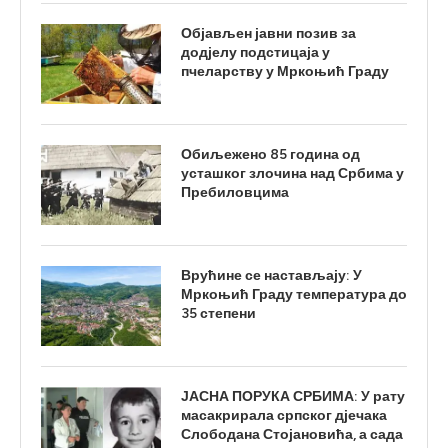
Објављен јавни позив за
додјелу подстицаја у
пчеларству у Мркоњић Граду
Обиљежено 85 година од
усташког злочина над Србима у
Пребиловцима
Врућине се настављају: У
Мркоњић Граду температура до
35 степени
ЈАСНА ПОРУКА СРБИМА: У рату
масакрирала српског дјечака
Слободана Стојановића, а сада