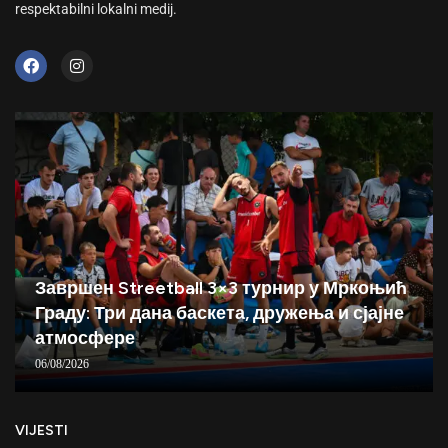
respektabilni lokalni medij.
Завршен Streetball 3×3 турнир у Мркоњић
Граду: Три дана баскета, дружења и сјајне
атмосфере
06/08/2026
VIJESTI