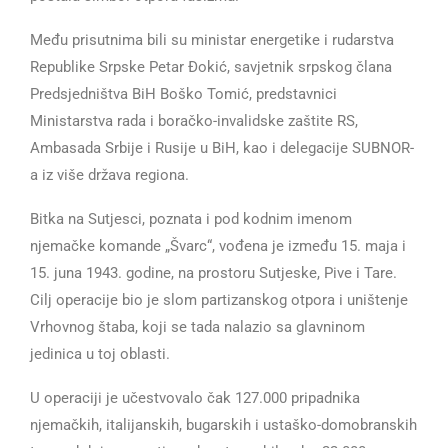
Među prisutnima bili su ministar energetike i rudarstva
Republike Srpske Petar Đokić, savjetnik srpskog člana
Predsjedništva BiH Boško Tomić, predstavnici
Ministarstva rada i boračko-invalidske zaštite RS,
Ambasada Srbije i Rusije u BiH, kao i delegacije SUBNOR-
a iz više država regiona.
Bitka na Sutjesci, poznata i pod kodnim imenom
njemačke komande „Švarc“, vođena je između 15. maja i
15. juna 1943. godine, na prostoru Sutjeske, Pive i Tare.
Cilj operacije bio je slom partizanskog otpora i uništenje
Vrhovnog štaba, koji se tada nalazio sa glavninom
jedinica u toj oblasti.
U operaciji je učestvovalo čak 127.000 pripadnika
njemačkih, italijanskih, bugarskih i ustaško-domobranskih