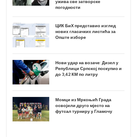
ужива све затворске
погодности
ЦИК БиХ представио изглед
нових гласачких листића за
Опште изборе
Нови удар на возаче: Дизел у
Републици Српској поскупио и
до 3,42 КМ по литру
Момци из Мркоњић Града
освојили друго мјесто на
футсал турниру у Гламочу