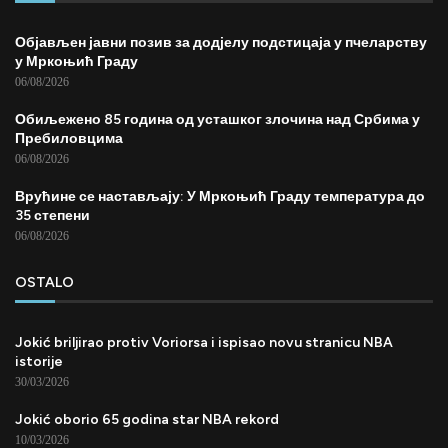
Објављен јавни позив за додјелу подстицаја у пчеларству
у Мркоњић Граду
06/08/2026
Обиљежено 85 година од усташког злочина над Србима у
Пребиловцима
06/08/2026
Врућине се настављају: У Мркоњић Граду температура до
35 степени
06/08/2026
OSTALO
Jokić briljirao protiv Voriorsa i ispisao novu stranicu NBA
istorije
30/03/2026
Jokić oborio 65 godina star NBA rekord
10/03/2026