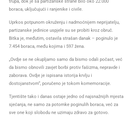
trupa, dok je sa partizanske strane bilo oko 22.000
boraca, uključujući i ranjenike i civile.
Uprkos potpunom okruženju i nadmoćnijem neprijatelju,
partizanske jedinice uspjele su se probiti kroz obruč.
Bitka je, međutim, ostavila strašan danak – poginulo je
7.454 boraca, među kojima i 597 žena.
„Ovdje se ne okupljamo samo da bismo odali počast, već
da bismo obnovili zavjet borbi protiv fašizma, nepravde i
zaborava. Ovdje je ispisana istorija krvlju i
dostojanstvom“, poručeno je tokom komemoracije.
Tjentište tako i danas ostaje jedno od najsnažnijih mjesta
sjećanja, ne samo za potomke poginulih boraca, već za
sve one koji slobodu ne uzimaju zdravo za gotovo.