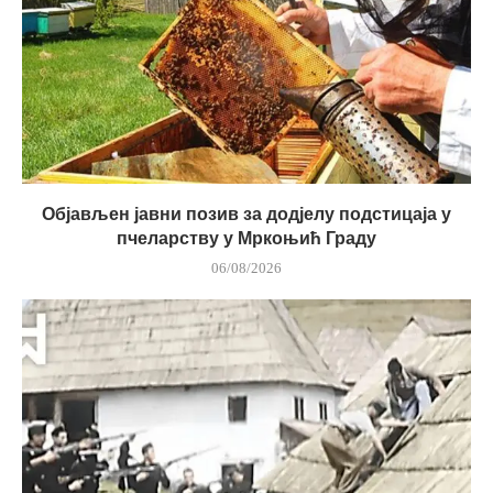
Објављен јавни позив за додјелу подстицаја у
пчеларству у Мркоњић Граду
06/08/2026