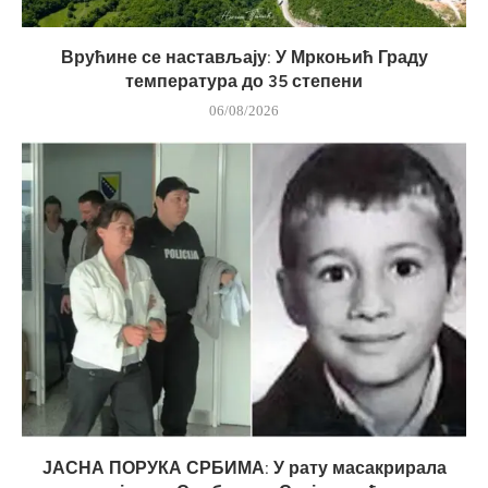
Врућине се настављају: У Мркоњић Граду
температура до 35 степени
06/08/2026
ЈАСНА ПОРУКА СРБИМА: У рату масакрирала