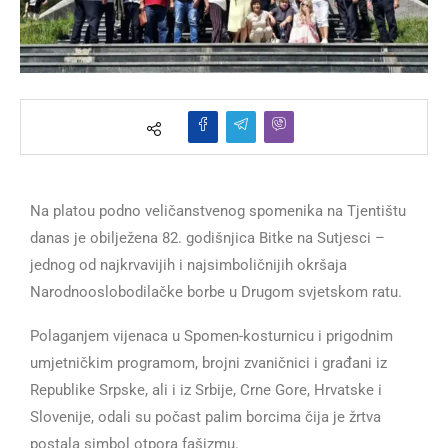
Na platou podno veličanstvenog spomenika na Tjentištu
danas je obilježena 82. godišnjica Bitke na Sutjesci –
jednog od najkrvavijih i najsimboličnijih okršaja
Narodnooslobodilačke borbe u Drugom svjetskom ratu.
Polaganjem vijenaca u Spomen-kosturnicu i prigodnim
umjetničkim programom, brojni zvaničnici i građani iz
Republike Srpske, ali i iz Srbije, Crne Gore, Hrvatske i
Slovenije, odali su počast palim borcima čija je žrtva
postala simbol otpora fašizmu.