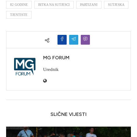
82 GODINE
BITKA NA SUTJESCI
PARTIZANI
SUTJESKA
TJENTISTE
MG FORUM
Urednik
SLIČNE VIJESTI