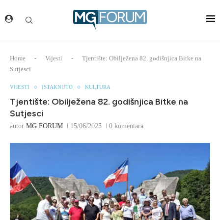
Home
-
Vijesti
-
Tjentište: Obilježena 82. godišnjica Bitke na
Sutjesci
VIJESTI
ISTAKNUTO
KULTURA
Tjentište: Obilježena 82. godišnjica Bitke na
Sutjesci
autor
MG FORUM
15/06/2025
0 komentara