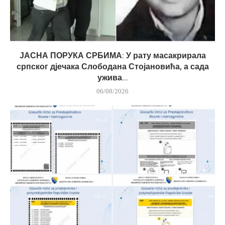
ЈАСНА ПОРУКА СРБИМА: У рату масакрирала
српског дјечака Слободана Стојановића, а сада
ужива...
06/08/2026