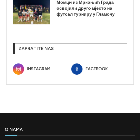
Момци из Мркоњић Града
освојили друго мјесто на
футсал турниру у Гламочу
ZAPRATITE NAS
INSTAGRAM
FACEBOOK
O NAMA