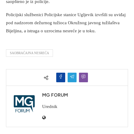
saopšteno je iz policije.
Policijski službenici Policijske stanice Ugljevik izvršili su uviđaj
pod nadzorom dežurnog tužioca Okružnog javnog tužilaštva
Bijeljina, a istraga o uzrocima nesreće je u toku.
SAOBRAĆAJNA NESREĆA
MG FORUM
Urednik