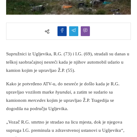
Supružnici iz Ugljevika, R.G. (73) i I.G. (69), stradali su danas u
teškoj saobraćajnoj nesreći kada je njihov automobil udario u
kamion kojim je upravljao Ž.P. (55).
Kako je potvrđeno ATV-u, do nesreće je došlo kada je R.G.
upravljao vozilom marke
hyundai
, a zatim se sudario sa
kamionom
mercedes
kojim je upravljao Ž.P. Tragedija se
dogodila na području Ugljevika.
„Vozač R.G. smrtno je stradao na licu mjesta, dok je njegova
supruga I.G. preminula u zdravstvenoj ustanovi u Ugljeviku“,