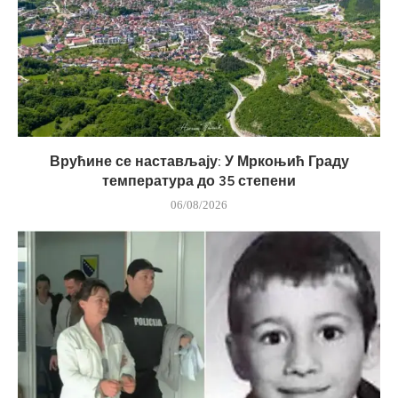
Врућине се настављају: У Мркоњић Граду
температура до 35 степени
06/08/2026