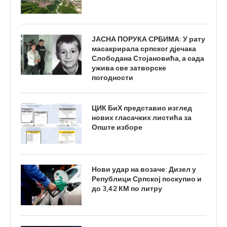
ЈАСНА ПОРУКА СРБИМА: У рату
масакрирала српског дјечака
Слободана Стојановића, а сада
ужива све затворске
погодности
ЦИК БиХ представио изглед
нових гласачких листића за
Опште изборе
Нови удар на возаче: Дизел у
Републици Српској поскупио и
до 3,42 КМ по литру