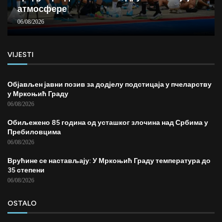
атмосфере
06/08/2026
VIJESTI
Објављен јавни позив за додјелу подстицаја у пчеларству
у Мркоњић Граду
06/08/2026
Обиљежено 85 година од усташког злочина над Србима у
Пребиловцима
06/08/2026
Врућине се настављају: У Мркоњић Граду температура до
35 степени
06/08/2026
OSTALO