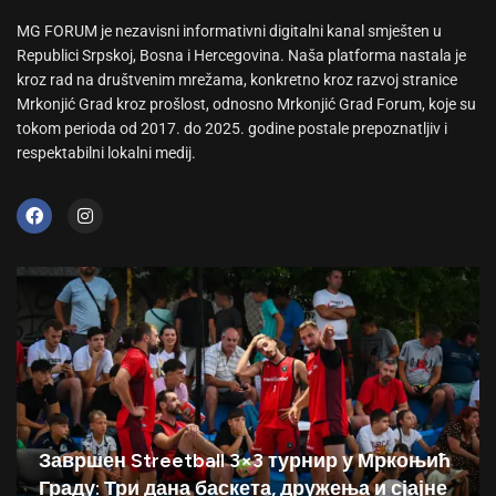
MG FORUM je nezavisni informativni digitalni kanal smješten u
Republici Srpskoj, Bosna i Hercegovina. Naša platforma nastala je
kroz rad na društvenim mrežama, konkretno kroz razvoj stranice
Mrkonjić Grad kroz prošlost, odnosno Mrkonjić Grad Forum, koje su
tokom perioda od 2017. do 2025. godine postale prepoznatljiv i
respektabilni lokalni medij.
Завршен Streetball 3×3 турнир у Мркоњић
Граду: Три дана баскета, дружења и сјајне