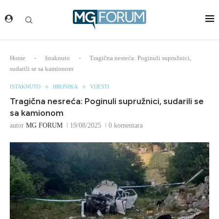
Home
-
Istaknuto
-
Tragična nesreća: Poginuli supružnici,
sudarili se sa kamionom
ISTAKNUTO
HRONIKA
VIJESTI
Tragična nesreća: Poginuli supružnici, sudarili se
sa kamionom
autor
MG FORUM
19/08/2025
0 komentara