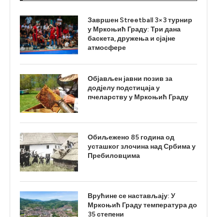
Завршен Streetball 3×3 турнир
у Мркоњић Граду: Три дана
баскета, дружења и сјајне
атмосфере
Објављен јавни позив за
додјелу подстицаја у
пчеларству у Мркоњић Граду
Обиљежено 85 година од
усташког злочина над Србима у
Пребиловцима
Врућине се настављају: У
Мркоњић Граду температура до
35 степени