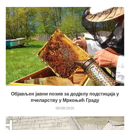
Објављен јавни позив за додјелу подстицаја у
пчеларству у Мркоњић Граду
06/08/2026