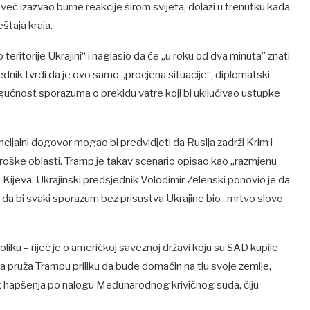
je već izazvao burne reakcije širom svijeta, dolazi u trenutku kada
eštaja kraja.
 teritorije Ukrajini“ i naglasio da će „u roku od dva minuta” znati
ednik tvrdi da je ovo samo „procjena situacije“, diplomatski
ogućnost sporazuma o prekidu vatre koji bi uključivao ustupke
ijalni dogovor mogao bi predvidjeti da Rusija zadrži Krim i
roške oblasti. Tramp je takav scenario opisao kao „razmjenu
e Kijeva. Ukrajinski predsjednik Volodimir Zelenski ponovio je da
orio da bi svaki sporazum bez prisustva Ukrajine bio „mrtvo slovo
iku – riječ je o američkoj saveznoj državi koju su SAD kupile
ija pruža Trampu priliku da bude domaćin na tlu svoje zemlje,
og hapšenja po nalogu Međunarodnog krivičnog suda, čiju