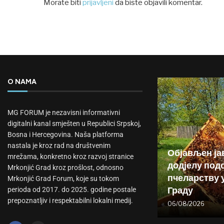
Morate biti
prijavljeni
da biste objavili komentar.
O NAMA
MG FORUM je nezavisni informativni
digitalni kanal smješten u Republici Srpskoj,
Bosna i Hercegovina. Naša platforma
nastala je kroz rad na društvenim
Објављен ја
mrežama, konkretno kroz razvoj stranice
додјелу подс
Mrkonjić Grad kroz prošlost, odnosno
пчеларству 
Mrkonjić Grad Forum, koje su tokom
Граду
perioda od 2017. do 2025. godine postale
prepoznatljiv i respektabilni lokalni medij.
06/08/2026