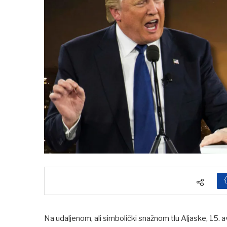
Na udaljenom, ali simbolički snažnom tlu Aljaske, 15.