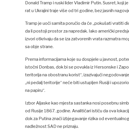
Donald Tramp i ruski lider Vladimir Putin. Susret, koji 
rat u Ukrajini traje više od tri godine, bez jasnih nagovj
Tramp je uoči samita poručio da će „pokušati vratiti dio
da li postoji prostor za napredak. Iako američki predsj
izvori otkrivaju da se iza zatvorenih vrata razmatra m
sa obje strane.
Prema informacijama koje su dospjele u javnost, potenc
istočni Donbas, dok bi se povukla iz Hersonske i Zapo
teritorija na obostranu korist“, izazivajući negodovanj
„ni pedalj teritorije“ neće biti ustupljen Rusiji i upoz
na papiru“.
Izbor Aljaske kao mjesta sastanka nosi posebnu simbol
od Rusije 1867. godine. Analitičari ističu da ova lokac
dok za Putina znači izbjegavanje rizika od eventualn
nadležnost SAD ne priznaju.