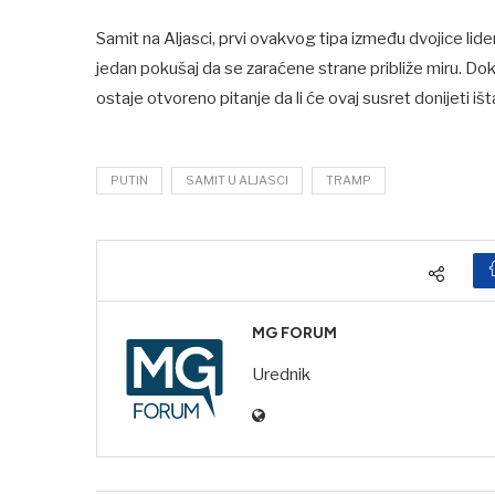
Samit na Aljasci, prvi ovakvog tipa između dvojice lide
jedan pokušaj da se zaraćene strane približe miru. Dok s
ostaje otvoreno pitanje da li će ovaj susret donijeti iš
PUTIN
SAMIT U ALJASCI
TRAMP
MG FORUM
Urednik