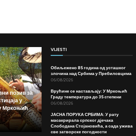
VIJESTI
Обиљежено 85 година од усташког
злочина над Србима у Пребиловцима
06/08/2026
Врућине се настављају: У Мркоњић
вни позив за
Граду температура до 35 степени
тицаја у
06/08/2026
у Мркоњић
ЈАСНА ПОРУКА СРБИМА: У рату
масакрирала српског дјечака
Слободана Стојановића, а сада ужива
све затворске погодности