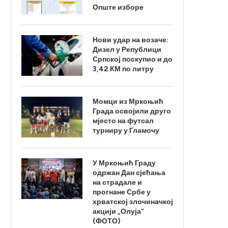
Опште изборе
Нови удар на возаче:
Дизел у Републици
Српској поскупио и до
3,42 КМ по литру
Момци из Мркоњић
Града освојили друго
мјесто на футсал
турниру у Гламочу
У Мркоњић Граду
одржан Дан сјећања
на страдале и
прогнане Србе у
хрватској злочиначкој
акцији „Олуја“
(ФОТО)