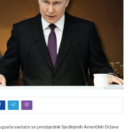
 avgusta sastaće se predsjednik Sjedinjenih Američkih Država