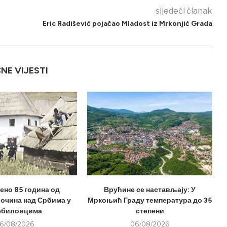
sljedeći članak
Eric Radišević pojačao Mladost iz Mrkonjić Grada
ČNE VIJESTI
но 85 година од
Врућине се настављају: У
лочина над Србима у
Мркоњић Граду температура до 35
ебиловцима
степени
6/08/2026
06/08/2026