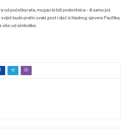
ra od početka rata, mogao bi biti prekretnica – ili samo još
vijet bude pratio svaki gest i riječ iz hladnog sjevera Pacifika,
ta više od simbolike.