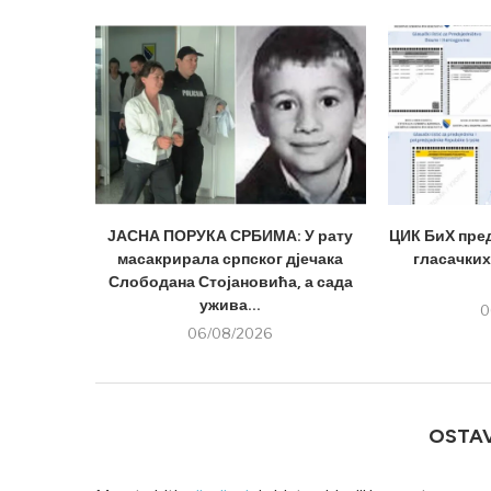
ЈАСНА ПОРУКА СРБИМА: У рату
ЦИК БиХ пре
масакрирала српског дјечака
гласачких
Слободана Стојановића, а сада
ужива...
0
06/08/2026
OSTA