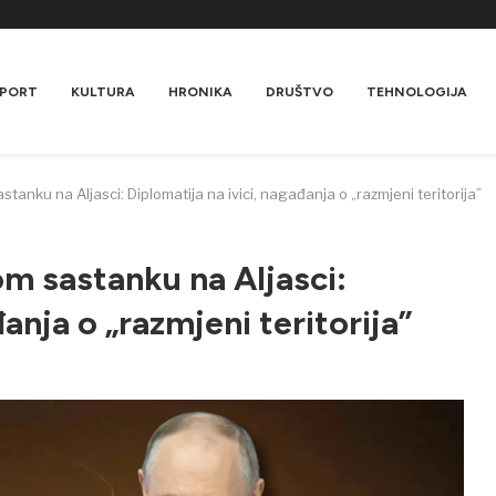
PORT
KULTURA
HRONIKA
DRUŠTVO
TEHNOLOGIJA
stanku na Aljasci: Diplomatija na ivici, nagađanja o „razmjeni teritorija”
om sastanku na Aljasci:
anja o „razmjeni teritorija”