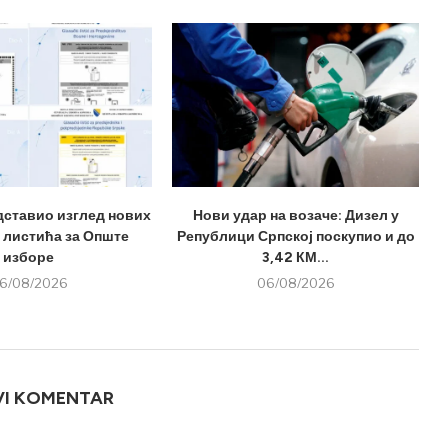
дставио изглед нових
Нови удар на возаче: Дизел у
 листића за Опште
Републици Српској поскупио и до
изборе
3,42 КМ...
6/08/2026
06/08/2026
VI KOMENTAR