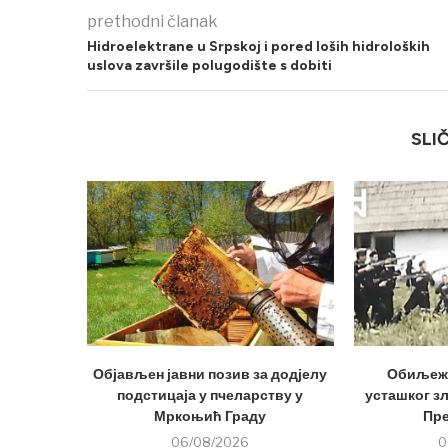
prethodni članak
Hidroelektrane u Srpskoj i pored loših hidroloških
uslova završile polugodište s dobiti
SLI
Објављен јавни позив за додјелу
Обиљеже
подстицаја у пчеларству у
усташког з
Мркоњић Граду
Пр
06/08/2026
0