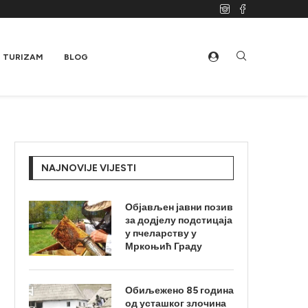
TURIZAM
BLOG
NAJNOVIJE VIJESTI
Објављен јавни позив
за додјелу подстицаја
у пчеларству у
Мркоњић Граду
Обиљежено 85 година
од усташког злочина