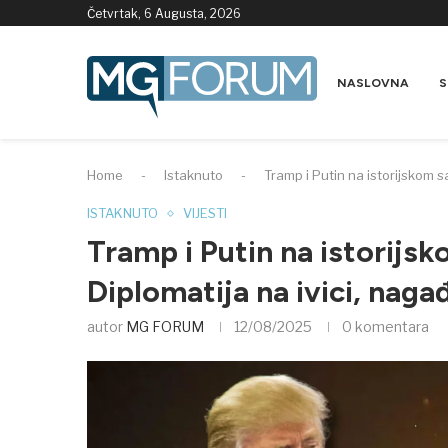
Četvrtak, 6 Augusta, 2026
NASLOVNA
S
Home
-
Istaknuto
-
Tramp i Putin na istorijskom sa
ISTAKNUTO
VIJESTI
Tramp i Putin na istorijsk
Diplomatija na ivici, nagađ
autor
MG FORUM
12/08/2025
0 komentara