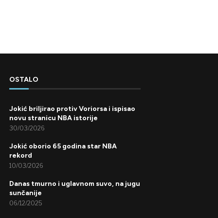
OSTALO
Jokić briljirao protiv Voriorsa i ispisao
novu stranicu NBA istorije
30/03/2026
Jokić oborio 65 godina star NBA
rekord
10/03/2026
Danas tmurno i uglavnom suvo, na jugu
sunčanije
06/12/2025