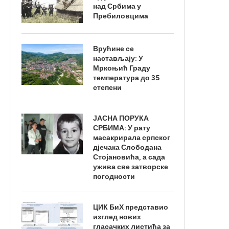
над Србима у
Пребиловцима
Врућине се
настављају: У
Мркоњић Граду
температура до 35
степени
ЈАСНА ПОРУКА
СРБИМА: У рату
масакрирала српског
дјечака Слободана
Стојановића, а сада
ужива све затворске
погодности
ЦИК БиХ представио
изглед нових
гласачких листића за