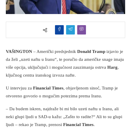
VAŠINGTON
– Američki predsjednik
Donald Tramp
izjavio je
da želi „uzeti naftu u Iranu“, te poručio da američke snage imaju
više opcija, uključujući i mogućnost zauzimanja ostrva
Harg
,
ključnog centra iranskog izvoza nafte.
U intervjuu za
Financial Times
, objavljenom sinoć, Tramp je
otvoreno govorio o mogućim potezima prema Iranu.
– Da budem iskren, najdraže bi mi bilo uzeti naftu u Iranu, ali
neki glupi ljudi u SAD-u kažu: „Zašto to radite?“ Ali to su glupi
ljudi – rekao je Tramp, prenosi
Financial Times
.