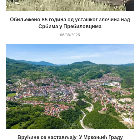
Обиљежено 85 година од усташког злочина над
Србима у Пребиловцима
06/08/2026
Врућине се настављају: У Мркоњић Граду