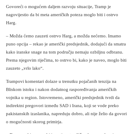
Govoreći o mogućem daljem razvoju situacije, Tramp je
nagovijestio da bi meta američkih poteza moglo biti i ostrvo
Harg.
– Možda ćemo zauzeti ostrvo Harg, a možda nećemo. Imamo
puno opcija – rekao je američki predsjednik, dodajući da smatra
kako iranske snage na tom području nemaju ozbiljnu odbranu.
Prema njegovim riječima, to ostrvo bi, kako je naveo, moglo biti
zauzeto „vrlo lako“.
Trampovi komentari dolaze u trenutku pojačanih tenzija na
Bliskom istoku i nakon dodatnog raspoređivanja američkih
vojnika u region. Istovremeno, američki predsjednik tvrdi da
indirektni pregovori između SAD i Irana, koji se vode preko
pakistanskih izaslanika, napreduju dobro, ali nije želio da govori
o mogućnosti skorog primirja.