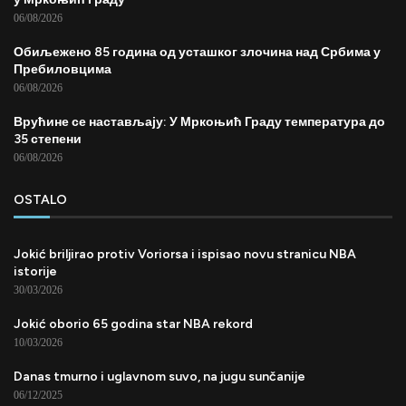
06/08/2026
Обиљежено 85 година од усташког злочина над Србима у
Пребиловцима
06/08/2026
Врућине се настављају: У Мркоњић Граду температура до
35 степени
06/08/2026
OSTALO
Jokić briljirao protiv Voriorsa i ispisao novu stranicu NBA
istorije
30/03/2026
Jokić oborio 65 godina star NBA rekord
10/03/2026
Danas tmurno i uglavnom suvo, na jugu sunčanije
06/12/2025