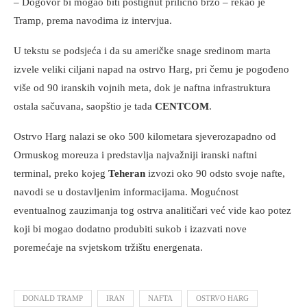
– Dogovor bi mogao biti postignut prilično brzo – rekao je
Tramp, prema navodima iz intervjua.
U tekstu se podsjeća i da su američke snage sredinom marta
izvele veliki ciljani napad na ostrvo Harg, pri čemu je pogođeno
više od 90 iranskih vojnih meta, dok je naftna infrastruktura
ostala sačuvana, saopštio je tada
CENTCOM
.
Ostrvo Harg nalazi se oko 500 kilometara sjeverozapadno od
Ormuskog moreuza i predstavlja najvažniji iranski naftni
terminal, preko kojeg
Teheran
izvozi oko 90 odsto svoje nafte,
navodi se u dostavljenim informacijama. Mogućnost
eventualnog zauzimanja tog ostrva analitičari već vide kao potez
koji bi mogao dodatno produbiti sukob i izazvati nove
poremećaje na svjetskom tržištu energenata.
DONALD TRAMP
IRAN
NAFTA
OSTRVO HARG