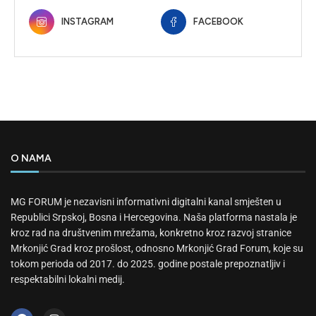
INSTAGRAM
FACEBOOK
O NAMA
MG FORUM je nezavisni informativni digitalni kanal smješten u
Republici Srpskoj, Bosna i Hercegovina. Naša platforma nastala je
kroz rad na društvenim mrežama, konkretno kroz razvoj stranice
Mrkonjić Grad kroz prošlost, odnosno Mrkonjić Grad Forum, koje su
tokom perioda od 2017. do 2025. godine postale prepoznatljiv i
respektabilni lokalni medij.