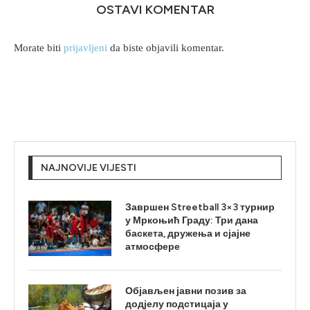
OSTAVI KOMENTAR
Morate biti
prijavljeni
da biste objavili komentar.
NAJNOVIJE VIJESTI
Завршен Streetball 3×3 турнир
у Мркоњић Граду: Три дана
баскета, дружења и сјајне
атмосфере
Објављен јавни позив за
додјелу подстицаја у