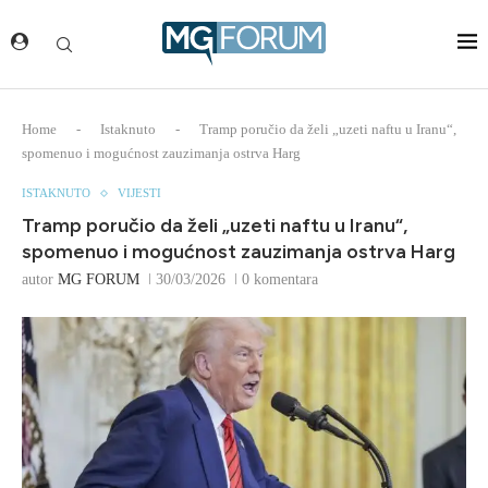
Home
-
Istaknuto
-
Tramp poručio da želi „uzeti naftu u Iranu“,
spomenuo i mogućnost zauzimanja ostrva Harg
ISTAKNUTO
VIJESTI
Tramp poručio da želi „uzeti naftu u Iranu“,
spomenuo i mogućnost zauzimanja ostrva Harg
autor
MG FORUM
30/03/2026
0 komentara