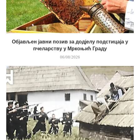
Објављен јавни позив за додјелу подстицаја у
пчеларству у Мркоњић Граду
06/08/2026