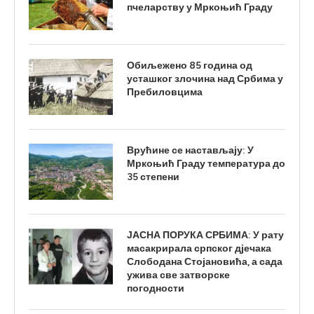
пчеларству у Мркоњић Граду
Обиљежено 85 година од
усташког злочина над Србима у
Пребиловцима
Врућине се настављају: У
Мркоњић Граду температура до
35 степени
ЈАСНА ПОРУКА СРБИМА: У рату
масакрирала српског дјечака
Слободана Стојановића, а сада
ужива све затворске
погодности