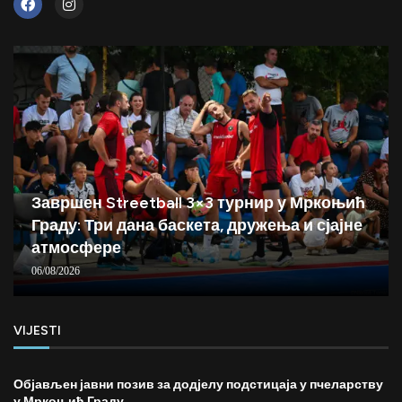
Завршен Streetball 3×3 турнир у Мркоњић
Граду: Три дана баскета, дружења и сјајне
атмосфере
06/08/2026
VIJESTI
Објављен јавни позив за додјелу подстицаја у пчеларству
у Мркоњић Граду