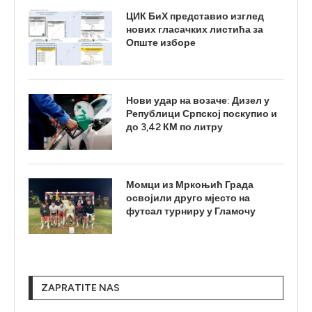
ЦИК БиХ представио изглед
нових гласачких листића за
Опште изборе
Нови удар на возаче: Дизел у
Републици Српској поскупио и
до 3,42 КМ по литру
Момци из Мркоњић Града
освојили друго мјесто на
футсал турниру у Гламочу
ZAPRATITE NAS