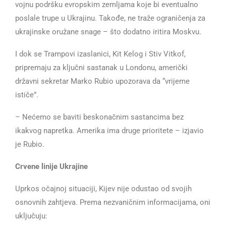
vojnu podršku evropskim zemljama koje bi eventualno
poslale trupe u Ukrajinu. Takođe, ne traže ograničenja za
ukrajinske oružane snage – što dodatno iritira Moskvu.
I dok se Trampovi izaslanici, Kit Kelog i Stiv Vitkof,
pripremaju za ključni sastanak u Londonu, američki
državni sekretar Marko Rubio upozorava da “vrijeme
ističe”.
– Nećemo se baviti beskonačnim sastancima bez
ikakvog napretka. Amerika ima druge prioritete – izjavio
je Rubio.
Crvene linije Ukrajine
Uprkos očajnoj situaciji, Kijev nije odustao od svojih
osnovnih zahtjeva. Prema nezvaničnim informacijama, oni
uključuju: