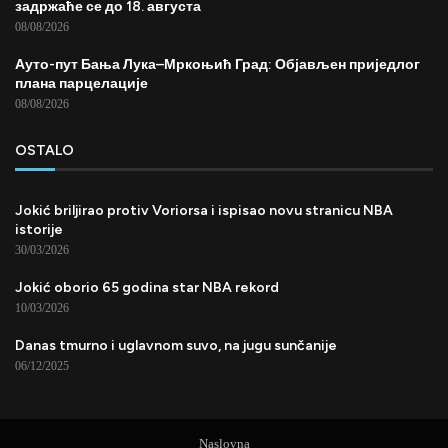
задржаће се до 18. августа
08/08/2026
Ауто-пут Бања Лука–Мркоњић Град: Објављен приједлог
плана парцелације
08/08/2026
OSTALO
Jokić briljirao protiv Voriorsa i ispisao novu stranicu NBA
istorije
30/03/2026
Jokić oborio 65 godina star NBA rekord
10/03/2026
Danas tmurno i uglavnom suvo, na jugu sunčanije
06/12/2025
Naslovna