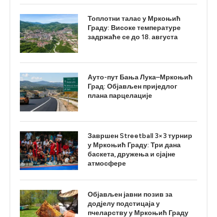
Топлотни талас у Мркоњић
Граду: Високе температуре
задржаће се до 18. августа
Ауто-пут Бања Лука–Мркоњић
Град: Објављен приједлог
плана парцелације
Завршен Streetball 3×3 турнир
у Мркоњић Граду: Три дана
баскета, дружења и сјајне
атмосфере
Објављен јавни позив за
додјелу подстицаја у
пчеларству у Мркоњић Граду