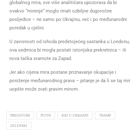
globalnog mira, sve više analitičara upozorava da bi
ovakvo “mirenje” moglo imati ozbiljne dugoročne
posljedice – ne samo po Ukrajinu, već i po međunarodni
poredak u cjelini.
U zavisnosti od ishoda predstojećeg sastanka u Londonu,
ova sedmica bi mogla postati istorijska prekretnica – ili
nova tačka sramote za Zapad.
Jer ako cijena mira postane priznavanje okupacije i
poniženje međunarodnog prava – pitanje je da li se taj mir
uopšte može zvati pravim mirom.
PREGOVORI
PUTIN
RAT U UKRAJINI
TRAMP
ZELENSKI