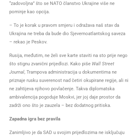
“zadovoljna” što se NATO članstvo Ukrajine više ne
pominje kao opcija.
– To je korak u pravom smjeru i odražava naš stav da
Ukrajina ne treba da bude dio Sjevernoatlantskog saveza
– rekao je Peskov.
Rusija, međutim, ne želi sve karte staviti na sto prije nego
što stignu zvanični prijedlozi. Kako piše
Wall Street
Journal
, Trampova administracija u dokumentima ne
priznaje rusku suverenost nad četiri okupirane regije, ali ni
ne zahtijeva njihovo povlačenje. Takva diplomatska
ambivalencija pogoduje Moskvi, jer joj daje prostor da
zadrži ono što je zauzela – bez dodatnog pritiska.
Zapadna igra bez pravila
Zanimljivo je da SAD u svojim prijedlozima ne isključuju