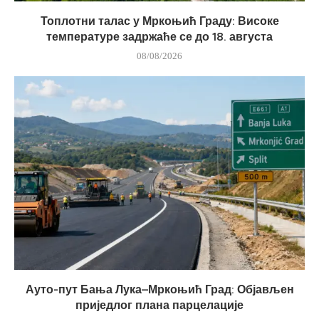
Топлотни талас у Мркоњић Граду: Високе
температуре задржаће се до 18. августа
08/08/2026
Ауто-пут Бања Лука–Мркоњић Град: Објављен
приједлог плана парцелације