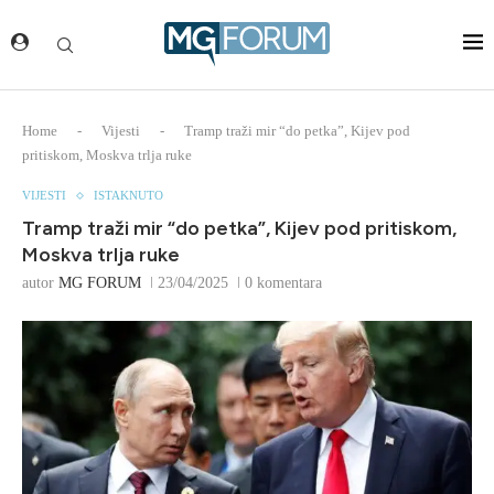
Home
-
Vijesti
-
Tramp traži mir “do petka”, Kijev pod
pritiskom, Moskva trlja ruke
VIJESTI
ISTAKNUTO
Tramp traži mir “do petka”, Kijev pod pritiskom,
Moskva trlja ruke
autor
MG FORUM
23/04/2025
0 komentara