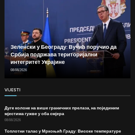
Зеленски у Београду: Вучић поручио да
Србија подржава територијални
интегритет Украјине
08/08/2026
VIJESTI
Дуге колоне на више граничних прелаза, на појединим
мјестима гужве у оба смјера
08/08/2026
Топлотни талас у Мркоњић Граду: Високе температуре