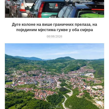
Дуге колоне на више граничних прелаза, на
појединим мјестима гужве у оба смјера
08/08/2026