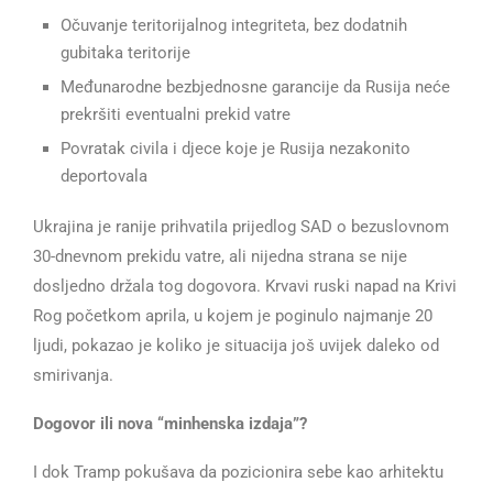
Očuvanje teritorijalnog integriteta, bez dodatnih
gubitaka teritorije
Međunarodne bezbjednosne garancije da Rusija neće
prekršiti eventualni prekid vatre
Povratak civila i djece koje je Rusija nezakonito
deportovala
Ukrajina je ranije prihvatila prijedlog SAD o bezuslovnom
30-dnevnom prekidu vatre, ali nijedna strana se nije
dosljedno držala tog dogovora. Krvavi ruski napad na Krivi
Rog početkom aprila, u kojem je poginulo najmanje 20
ljudi, pokazao je koliko je situacija još uvijek daleko od
smirivanja.
Dogovor ili nova “minhenska izdaja”?
I dok Tramp pokušava da pozicionira sebe kao arhitektu