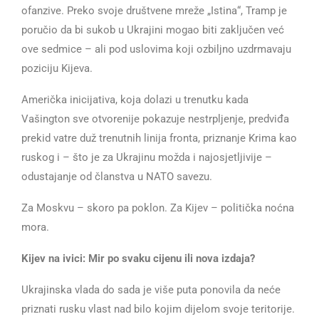
ofanzive. Preko svoje društvene mreže „Istina“, Tramp je
poručio da bi sukob u Ukrajini mogao biti zaključen već
ove sedmice – ali pod uslovima koji ozbiljno uzdrmavaju
poziciju Kijeva.
Američka inicijativa, koja dolazi u trenutku kada
Vašington sve otvorenije pokazuje nestrpljenje, predviđa
prekid vatre duž trenutnih linija fronta, priznanje Krima kao
ruskog i – što je za Ukrajinu možda i najosjetljivije –
odustajanje od članstva u NATO savezu.
Za Moskvu – skoro pa poklon. Za Kijev – politička noćna
mora.
Kijev na ivici: Mir po svaku cijenu ili nova izdaja?
Ukrajinska vlada do sada je više puta ponovila da neće
priznati rusku vlast nad bilo kojim dijelom svoje teritorije.