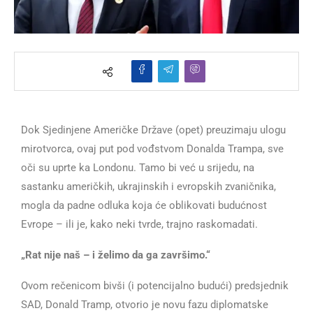
Dok Sjedinjene Američke Države (opet) preuzimaju ulogu
mirotvorca, ovaj put pod vođstvom Donalda Trampa, sve
oči su uprte ka Londonu. Tamo bi već u srijedu, na
sastanku američkih, ukrajinskih i evropskih zvaničnika,
mogla da padne odluka koja će oblikovati budućnost
Evrope – ili je, kako neki tvrde, trajno raskomadati.
„Rat nije naš – i želimo da ga završimo.“
Ovom rečenicom bivši (i potencijalno budući) predsjednik
SAD, Donald Tramp, otvorio je novu fazu diplomatske