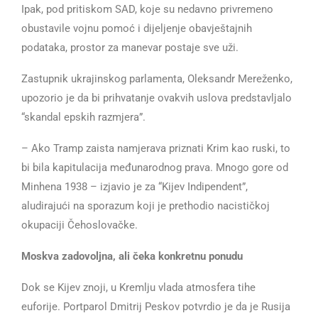
Ipak, pod pritiskom SAD, koje su nedavno privremeno
obustavile vojnu pomoć i dijeljenje obavještajnih
podataka, prostor za manevar postaje sve uži.
Zastupnik ukrajinskog parlamenta, Oleksandr Mereženko,
upozorio je da bi prihvatanje ovakvih uslova predstavljalo
“skandal epskih razmjera”.
– Ako Tramp zaista namjerava priznati Krim kao ruski, to
bi bila kapitulacija međunarodnog prava. Mnogo gore od
Minhena 1938 – izjavio je za “Kijev Indipendent”,
aludirajući na sporazum koji je prethodio nacističkoj
okupaciji Čehoslovačke.
Moskva zadovoljna, ali čeka konkretnu ponudu
Dok se Kijev znoji, u Kremlju vlada atmosfera tihe
euforije. Portparol Dmitrij Peskov potvrdio je da je Rusija