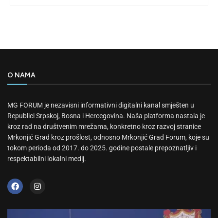
O NAMA
MG FORUM je nezavisni informativni digitalni kanal smješten u
Republici Srpskoj, Bosna i Hercegovina. Naša platforma nastala je
kroz rad na društvenim mrežama, konkretno kroz razvoj stranice
Mrkonjić Grad kroz prošlost, odnosno Mrkonjić Grad Forum, koje su
tokom perioda od 2017. do 2025. godine postale prepoznatljiv i
respektabilni lokalni medij.