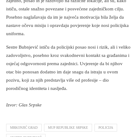
zajedno, posao ih je razdvojio na različite lokacije, ali su, kako
ističu, ostale snažno povezane i posvećene zajedničkom cilju.
Posebno naglašavaju da im je najveća motivacija bila želja da
nastave očevu misiju i opravdaju povjerenje koje nosi policijska
uniforma.
Sestre Bubnjević ističu da policijski posao nosi i rizik, ali i veliko
zadovoljstvo, posebno kroz svakodnevni kontakt sa građanima i
osjećaj odgovornosti prema zajednici. Uvjerenje da bi njihov
otac bio ponosan dodatno im daje snagu da istraju u ovom
pozivu, koji za njih predstavlja više od profesije – dio
porodičnog identiteta i nasljeđa.
Izvor: Glas Srpske
MRKONJIĆ GRAD
MUP REPUBLIKE SRPSKE
POLICIJA