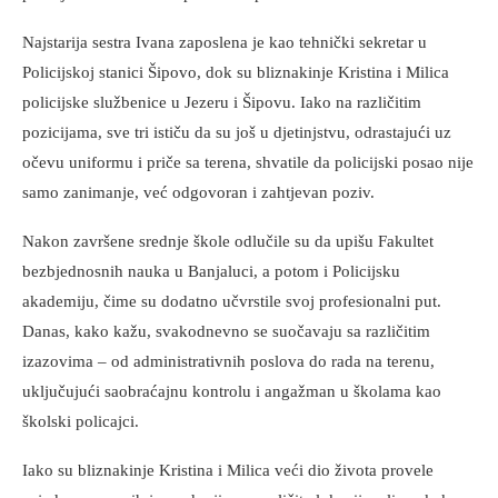
Najstarija sestra Ivana zaposlena je kao tehnički sekretar u
Policijskoj stanici Šipovo, dok su bliznakinje Kristina i Milica
policijske službenice u Jezeru i Šipovu. Iako na različitim
pozicijama, sve tri ističu da su još u djetinjstvu, odrastajući uz
očevu uniformu i priče sa terena, shvatile da policijski posao nije
samo zanimanje, već odgovoran i zahtjevan poziv.
Nakon završene srednje škole odlučile su da upišu Fakultet
bezbjednosnih nauka u Banjaluci, a potom i Policijsku
akademiju, čime su dodatno učvrstile svoj profesionalni put.
Danas, kako kažu, svakodnevno se suočavaju sa različitim
izazovima – od administrativnih poslova do rada na terenu,
uključujući saobraćajnu kontrolu i angažman u školama kao
školski policajci.
Iako su bliznakinje Kristina i Milica veći dio života provele