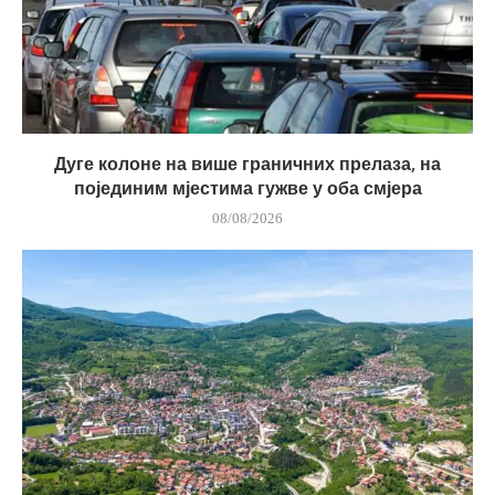
Дуге колоне на више граничних прелаза, на
појединим мјестима гужве у оба смјера
08/08/2026