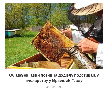
Објављен јавни позив за додјелу подстицаја у
пчеларству у Мркоњић Граду
06/08/2026