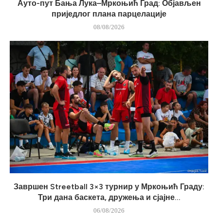
Ауто-пут Бања Лука–Мркоњић Град: Објављен
приједлог плана парцелације
08/08/2026
Завршен Streetball 3×3 турнир у Мркоњић Граду:
Три дана баскета, дружења и сјајне...
06/08/2026