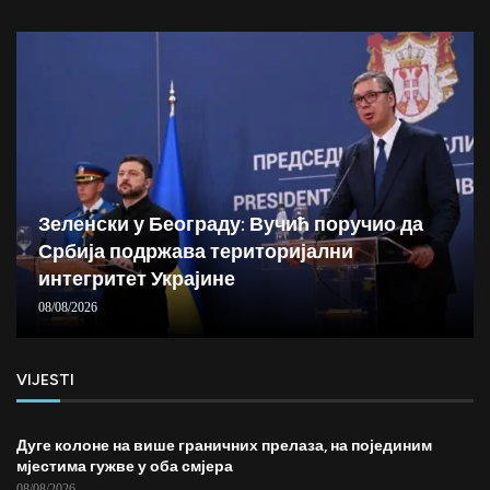
Зеленски у Београду: Вучић поручио да
Србија подржава територијални
интегритет Украјине
08/08/2026
VIJESTI
Дуге колоне на више граничних прелаза, на појединим
мјестима гужве у оба смјера
08/08/2026