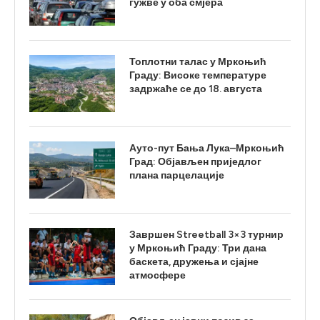
гужве у оба смјера
Топлотни талас у Мркоњић
Граду: Високе температуре
задржаће се до 18. августа
Ауто-пут Бања Лука–Мркоњић
Град: Објављен приједлог
плана парцелације
Завршен Streetball 3×3 турнир
у Мркоњић Граду: Три дана
баскета, дружења и сјајне
атмосфере