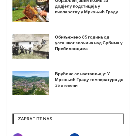
Објављен јавни позив за
додјелу подстицаја у
пчеларству у Мркоњић Граду
Обиљежено 85 година од
усташког злочина над Србима у
Пребиловцима
Врућине се настављају: У
Мркоњић Граду температура до
35 степени
ZAPRATITE NAS