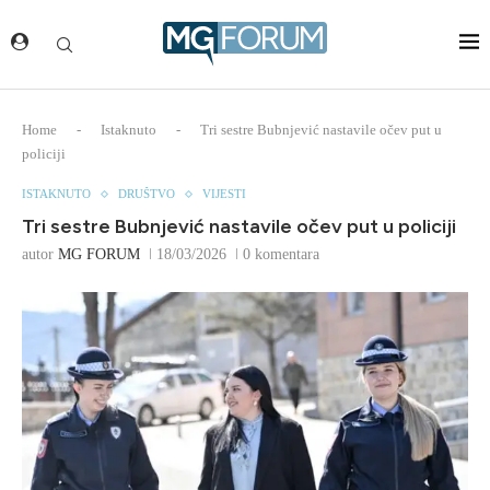
Home
-
Istaknuto
-
Tri sestre Bubnjević nastavile očev put u
policiji
ISTAKNUTO
DRUŠTVO
VIJESTI
Tri sestre Bubnjević nastavile očev put u policiji
autor
MG FORUM
18/03/2026
0 komentara