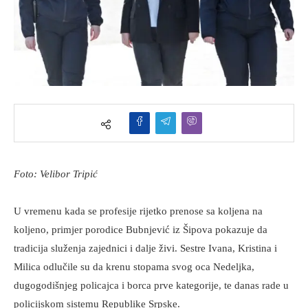
Foto: Velibor Tripić
U vremenu kada se profesije rijetko prenose sa koljena na
koljeno, primjer porodice Bubnjević iz Šipova pokazuje da
tradicija služenja zajednici i dalje živi. Sestre Ivana, Kristina i
Milica odlučile su da krenu stopama svog oca Nedeljka,
dugogodišnjeg policajca i borca prve kategorije, te danas rade u
policijskom sistemu Republike Srpske.