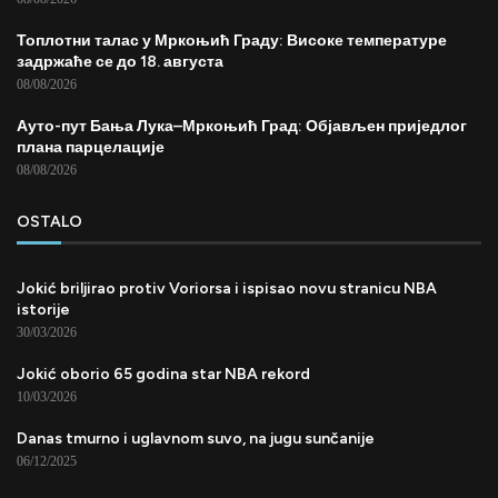
Топлотни талас у Мркоњић Граду: Високе температуре
задржаће се до 18. августа
08/08/2026
Ауто-пут Бања Лука–Мркоњић Град: Објављен приједлог
плана парцелације
08/08/2026
OSTALO
Jokić briljirao protiv Voriorsa i ispisao novu stranicu NBA
istorije
30/03/2026
Jokić oborio 65 godina star NBA rekord
10/03/2026
Danas tmurno i uglavnom suvo, na jugu sunčanije
06/12/2025