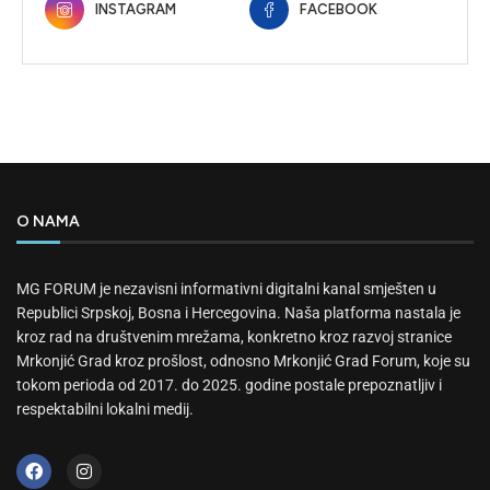
INSTAGRAM
FACEBOOK
O NAMA
MG FORUM je nezavisni informativni digitalni kanal smješten u
Republici Srpskoj, Bosna i Hercegovina. Naša platforma nastala je
kroz rad na društvenim mrežama, konkretno kroz razvoj stranice
Mrkonjić Grad kroz prošlost, odnosno Mrkonjić Grad Forum, koje su
tokom perioda od 2017. do 2025. godine postale prepoznatljiv i
respektabilni lokalni medij.