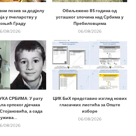
вни позив за додјелу
Обиљежено 85 година од
ја у пчеларству у
усташког злочина над Србима у
оњић Граду
Пребиловцима
6/08/2026
06/08/2026
КА СРБИМА: У рату
ЦИК БиХ представио изглед нових
ла српског дјечака
гласачких листића за Опште
Стојановића, а сада
изборе
ужива...
06/08/2026
6/08/2026