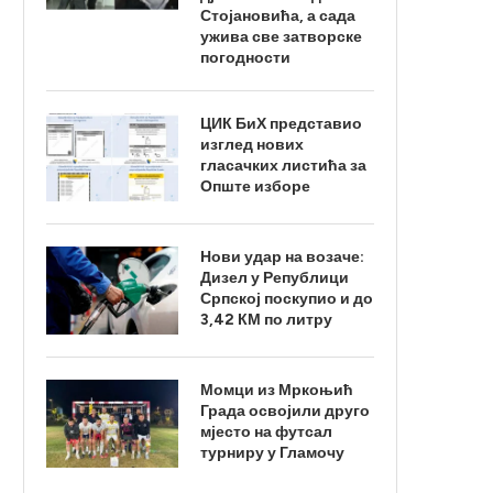
Стојановића, а сада
ужива све затворске
погодности
ЦИК БиХ представио
изглед нових
гласачких листића за
Опште изборе
Нови удар на возаче:
Дизел у Републици
Српској поскупио и до
3,42 КМ по литру
Момци из Мркоњић
Града освојили друго
мјесто на футсал
турниру у Гламочу