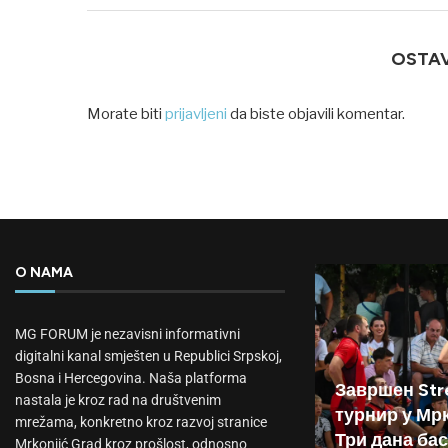
OSTA
Morate biti
prijavljeni
da biste objavili komentar.
O NAMA
MG FORUM je nezavisni informativni
digitalni kanal smješten u Republici Srpskoj,
Bosna i Hercegovina. Naša platforma
Завршен Stre
nastala je kroz rad na društvenim
турнир у Мр
mrežama, konkretno kroz razvoj stranice
Три дана бас
Mrkonjić Grad kroz prošlost, odnosno