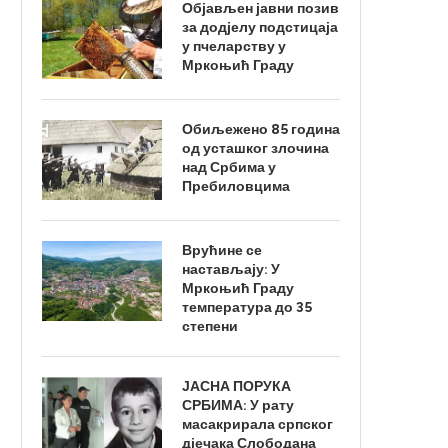
Објављен јавни позив
за додјелу подстицаја
у пчеларству у
Мркоњић Граду
Обиљежено 85 година
од усташког злочина
над Србима у
Пребиловцима
Врућине се
настављају: У
Мркоњић Граду
температура до 35
степени
ЈАСНА ПОРУКА
СРБИМА: У рату
масакрирала српског
дјечака Слободана