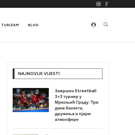
TURIZAM
BLOG
NAJNOVIJE VIJESTI
Завршен Streetball
3×3 турнир у
Мркоњић Граду: Три
дана баскета,
дружења и сјајне
атмосфере