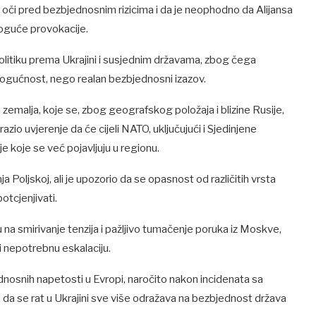
i oči pred bezbjednosnim rizicima i da je neophodno da Alijansa
oguće provokacije.
olitiku prema Ukrajini i susjednim državama, zbog čega
mogućnost, nego realan bezbjednosni izazov.
 zemalja, koje se, zbog geografskog položaja i blizine Rusije,
azio uvjerenje da će cijeli NATO, uključujući i Sjedinjene
je koje se već pojavljuju u regionu.
a Poljskoj, ali je upozorio da se opasnost od različitih vrsta
otcjenjivati.
 na smirivanje tenzija i pažljivo tumačenje poruka iz Moskve,
ći nepotrebnu eskalaciju.
nosnih napetosti u Evropi, naročito nakon incidenata sa
 da se rat u Ukrajini sve više odražava na bezbjednost država