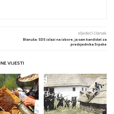
sljedeći članak
Blanuša: SDS izlazi na izbore, ja sam kandidat za
predsjednika Srpske
ČNE VIJESTI