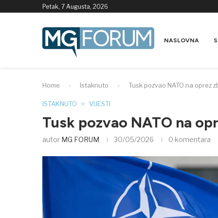
Petak, 7 Augusta, 2026
NASLOVNA
S
Home
-
Istaknuto
-
Tusk pozvao NATO na oprez zbo
ISTAKNUTO
VIJESTI
Tusk pozvao NATO na opre
autor
MG FORUM
30/05/2026
0 komentara