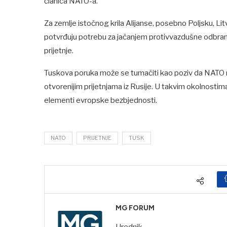
članica NATO-a.
Za zemlje istočnog krila Alijanse, posebno Poljsku, Litv
potvrđuju potrebu za jačanjem protivvazdušne odbrane
prijetnje.
Tuskova poruka može se tumačiti kao poziv da NATO ne
otvorenijim prijetnjama iz Rusije. U takvim okolnostima,
elementi evropske bezbjednosti.
NATO
PRIJETNJE
TUSK
MG FORUM