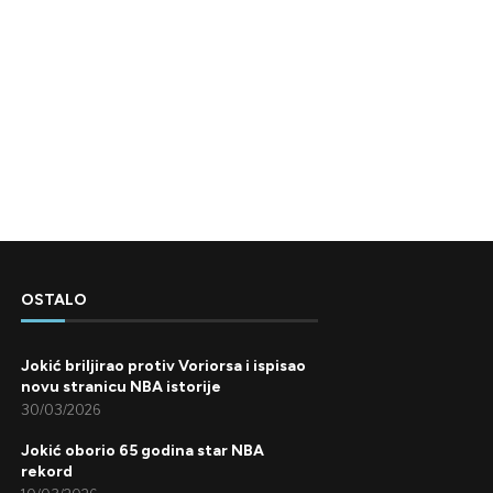
OSTALO
Jokić briljirao protiv Voriorsa i ispisao
novu stranicu NBA istorije
30/03/2026
Jokić oborio 65 godina star NBA
rekord