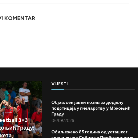
VI KOMENTAR
VIJESTI
Објављен јавни позив за додјелу
подстицаја у пчеларству у Мркоњић
Граду
etball 3×3
06/08/2026
коњић Граду:
Обиљежено 85 година од усташког
кета,
злочина над Србима у Пребиловцима