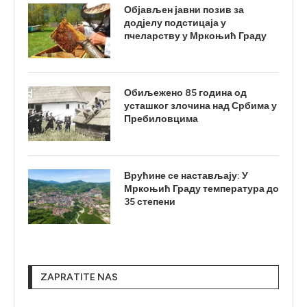
Објављен јавни позив за
додјелу подстицаја у
пчеларству у Мркоњић Граду
Обиљежено 85 година од
усташког злочина над Србима у
Пребиловцима
Врућине се настављају: У
Мркоњић Граду температура до
35 степени
ZAPRATITE NAS