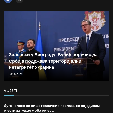
Зеленски у Београду: Вучић поручио да
Србија подржава територијални
интегритет Украјине
08/08/2026
VIJESTI
Дуге колоне на више граничних прелаза, на појединим
мјестима гужве у оба смјера