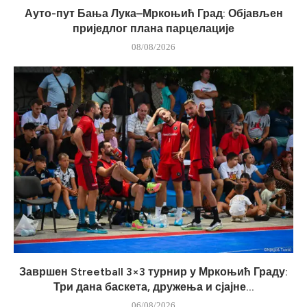
Ауто-пут Бања Лука–Мркоњић Град: Објављен
приједлог плана парцелације
08/08/2026
Завршен Streetball 3×3 турнир у Мркоњић Граду:
Три дана баскета, дружења и сјајне...
06/08/2026