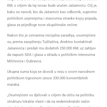
KM, s ciljem da taj novac bude uručen Jašareviću. Cilj je,
kako se navodi, bio da Jašarević kao odbornik, suprotno
političkim uvjerenjima i stavovima stranke kojoj pripada,
glasa za prijedloge nove skupštinske većine.
Nakon što je ostvarena inicijalna saradnja, osumnjičeni
su, prema saopštenju Tužilaštva, direktno kontaktirali
Jašarevića i predali mu dodatnih 250.000 KM, uz zahtjev
da napusti SDA i glasa u skladu s političkim interesima
Miličevića i Dubravca.
Ukupna suma koja se dovodi u vezu s ovom navodnom
političkom trgovinom iznosi 330.000 konvertibilnih
maraka.
„Osumnjičeni su djelovali s ciljem da utiču na političku
strukturu lokalne vlasti i da na nedemokratski način