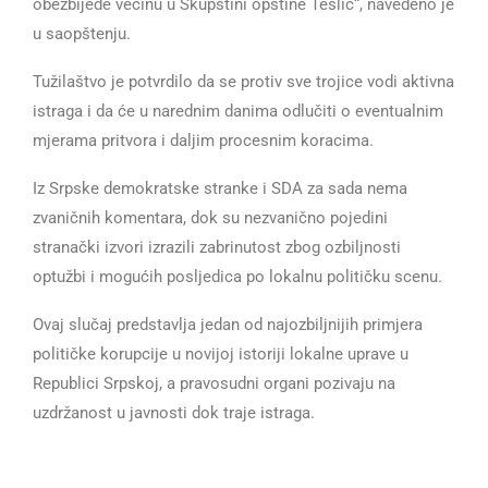
obezbijede većinu u Skupštini opštine Teslić“, navedeno je
u saopštenju.
Tužilaštvo je potvrdilo da se protiv sve trojice vodi aktivna
istraga i da će u narednim danima odlučiti o eventualnim
mjerama pritvora i daljim procesnim koracima.
Iz Srpske demokratske stranke i SDA za sada nema
zvaničnih komentara, dok su nezvanično pojedini
stranački izvori izrazili zabrinutost zbog ozbiljnosti
optužbi i mogućih posljedica po lokalnu političku scenu.
Ovaj slučaj predstavlja jedan od najozbiljnijih primjera
političke korupcije u novijoj istoriji lokalne uprave u
Republici Srpskoj, a pravosudni organi pozivaju na
uzdržanost u javnosti dok traje istraga.