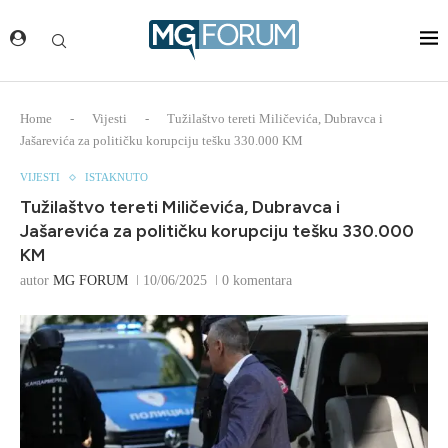
Home
-
Vijesti
-
Tužilaštvo tereti Miličevića, Dubravca i
Jašarevića za političku korupciju tešku 330.000 KM
VIJESTI
ISTAKNUTO
Tužilaštvo tereti Miličevića, Dubravca i
Jašarevića za političku korupciju tešku 330.000
KM
autor
MG FORUM
10/06/2025
0 komentara