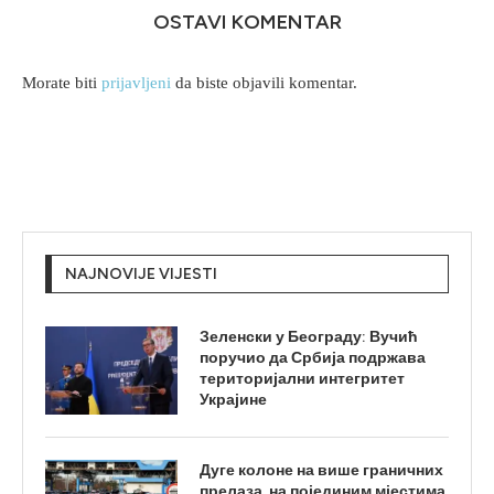
OSTAVI KOMENTAR
Morate biti
prijavljeni
da biste objavili komentar.
NAJNOVIJE VIJESTI
Зеленски у Београду: Вучић
поручио да Србија подржава
територијални интегритет
Украјине
Дуге колоне на више граничних
прелаза, на појединим мјестима