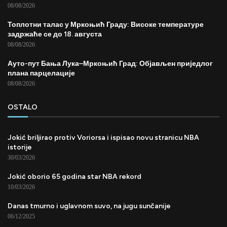
08/08/2026
Топлотни талас у Мркоњић Граду: Високе температуре
задржаће се до 18. августа
08/08/2026
Ауто-пут Бања Лука–Мркоњић Град: Објављен приједлог
плана парцелације
08/08/2026
OSTALO
Jokić briljirao protiv Voriorsa i ispisao novu stranicu NBA
istorije
30/03/2026
Jokić oborio 65 godina star NBA rekord
10/03/2026
Danas tmurno i uglavnom suvo, na jugu sunčanije
06/12/2025