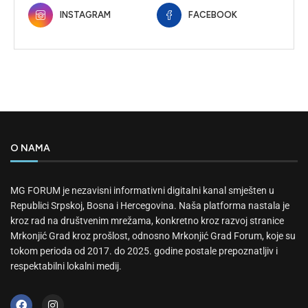
INSTAGRAM
FACEBOOK
O NAMA
MG FORUM je nezavisni informativni digitalni kanal smješten u
Republici Srpskoj, Bosna i Hercegovina. Naša platforma nastala je
kroz rad na društvenim mrežama, konkretno kroz razvoj stranice
Mrkonjić Grad kroz prošlost, odnosno Mrkonjić Grad Forum, koje su
tokom perioda od 2017. do 2025. godine postale prepoznatljiv i
respektabilni lokalni medij.