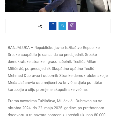
BANJALUKA – Republičko javno tužilaštvo Republike
Srpske saopštilo je danas da su predsjednik Srpske
demokratske stranke i gradonačelnik Teslića Milan
Miličević, potpredsjednik Skupštine opštine Teslić
Mehmed Dubravac i odbornik Stranke demokratske akcije
Meša Jašarević osumnjičeni za krivična djela političke
korupcije u cilju promjene skupštinske većine.
Prema navodima Tužilaštva, Miličević i Dubravac su od
oktobra 2024. do 22. maja 2025. godine, po prethodnom
dogovoru, u tri navrata posredniku predali ukupno 80.000