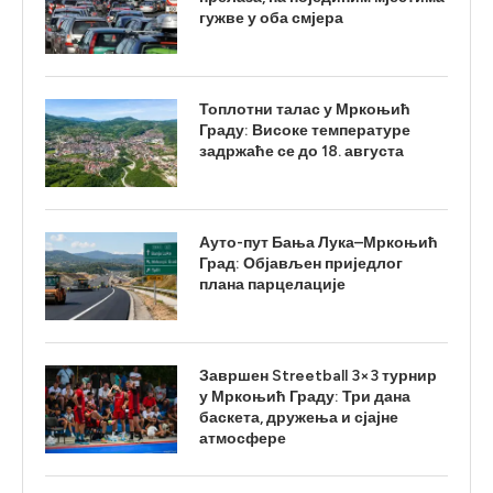
гужве у оба смјера
Топлотни талас у Мркоњић
Граду: Високе температуре
задржаће се до 18. августа
Ауто-пут Бања Лука–Мркоњић
Град: Објављен приједлог
плана парцелације
Завршен Streetball 3×3 турнир
у Мркоњић Граду: Три дана
баскета, дружења и сјајне
атмосфере