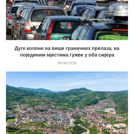
Дуге колоне на више граничних прелаза, на
појединим мјестима гужве у оба смјера
08/08/2026