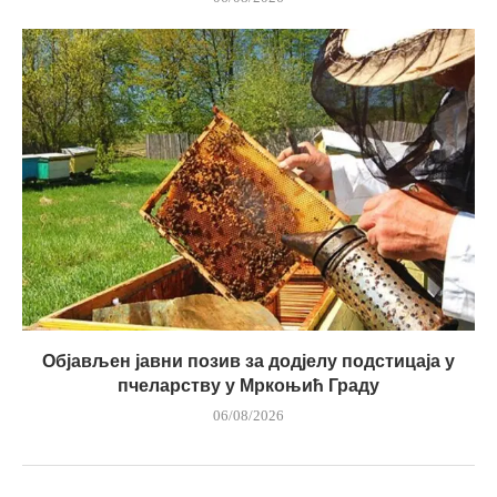
Објављен јавни позив за додјелу подстицаја у
пчеларству у Мркоњић Граду
06/08/2026